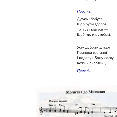
Приспів:
Дідусь і бабуся —
Щоб були здорові,
Татусь і матуся —
Щоб жили в любові.
Усім добрим діткам
Принеси гостинні
І подаруй Божу ласку
Кожній сиротинці.
Приспів.