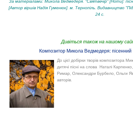
За матеріалами: Микола Ведмедеря. "Святвечір" [Ноти]: пісн
[Автор віршів Надія Гуменюк]. м. Тернопіль. Видавництво "Підр
24 с.
Дивіться також на нашому сай
Композитор Микола Ведмедеря: пісенний
До цієї добірки творів композитора М
дитячі пісні на слова Наталі Карпенко
Римар, Олександри Бурбело, Ольги Яво
авторів.