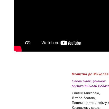
Молитва до Миколая
Слова Надії Гуменюк
Музика Миколи Ведвед
Святий Миколаю,
Я тебе благаю,
Пошли щастя й світлу
Козацькому краю.