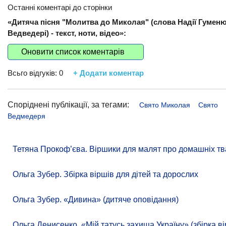
Останні коментарі до сторінки
«Дитяча пісня "Молитва до Миколая" (слова Надії Гумен
Ведведері) - текст, ноти, відео»:
Оновити список коментарів
Всьго відгуків:
0
+ Додати коментар
Споріднені публікації, за тегами:
Свято Миколая
Свято
Ведмедеря
Тетяна Прокоф’єва. Віршики для малят про домашніх тв
Ольга Зубер. Збірка віршів для дітей та дорослих
Ольга Зубер. «Дивина» (дитяче оповідання)
Ольга Денисенко. «Мій татусь захища Україну» (збірка ві