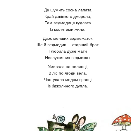
Де шумить сосна лапата
Край дзвінкого джерела,
Там ведмедиця кудлата
Із малятами жила.
Двоє менших ведмежаток
Ще й ведмедик — старший брат.
І любила дуже мати
Неслухняних ведмежат.
Умивала на полянці,
В ліс по ягоди вела,
Частувала медом вранці
Із бджолиного дупла.