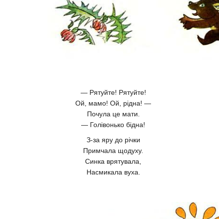
— Рятуйте! Рятуйте!
Ой, мамо! Ой, рідна! —
Почула це мати.
— Голівонько бідна!
З-за яру до річки
Примчала щодуху.
Синка врятувала,
Насмикала вуха.