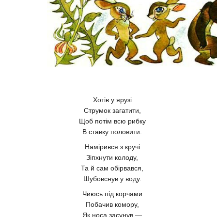
Хотів у ярузі
Струмок загатити,
Щоб потім всю рибку
В ставку половити.
Намірився з кручі
Зіпхнути колоду,
Та й сам обірвався,
Шубовснув у воду.
Чиюсь під корчами
Побачив комору,
Як носа засунув —