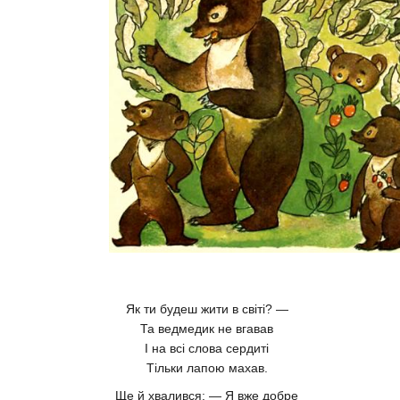
Як ти будеш жити в світі? —
Та ведмедик не вгавав
І на всі слова сердиті
Тільки лапою махав.
Ще й хвалився: — Я вже добре