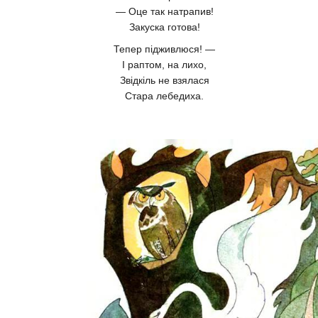
— Оце так натрапив!
Закуска готова!
Тепер підживлюся! —
І раптом, на лихо,
Звідкіль не взялася
Стара лебедиха.