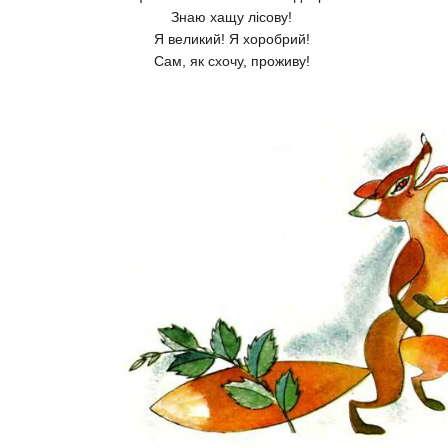
Знаю хащу лісову!
Я великий! Я хоробрий!
Сам, як схочу, проживу!