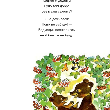
Ходімо ж додому!
Було тобі добре
Без мами самому?
Оце дожилася!
Повік не забуду! —
Ведмедик похнюпивсь.
— Я більше не буду!