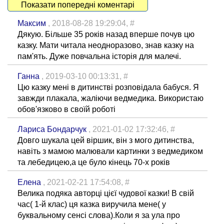
Показати попередні коментарі
Максим
, 2018-08-28 19:29:04,
#
Дякую. Більше 35 років назад вперше почув цю
казку. Мати читала неодноразово, знав казку на
пам'ять. Дуже повчальна історія для малечі.
Ганна
, 2019-03-10 00:13:31,
#
Цю казку мені в дитинстві розповідала бабуся. Я
завжди плакала, жаліючи ведмедика. Використаю
обов'язково в своїй роботі
Лариса Бондарчук
, 2021-01-02 17:32:46,
#
Довго шукала цей віршик, він з мого дитинства,
навіть з мамою малювали картинки з ведмедиком
та лебедицею,а це було кінець 70-х років
Елена
, 2021-02-21 17:54:08,
#
Велика подяка авторці цієї чудової казки! В свій
час( 1-й клас) ця казка виручила мене( у
буквальному сенсі слова).Коли я за ула про