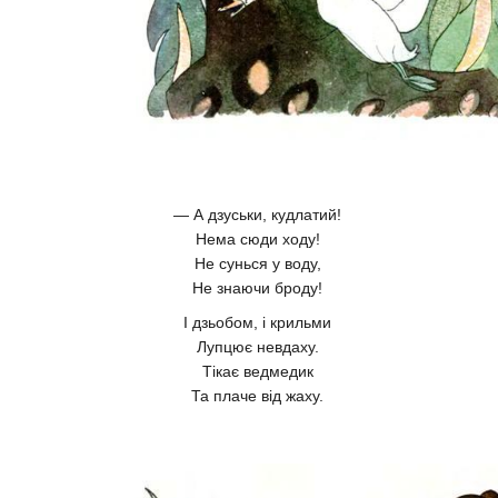
— А дзуськи, кудлатий!
Нема сюди ходу!
Не сунься у воду,
Не знаючи броду!
І дзьобом, і крильми
Лупцює невдаху.
Тікає ведмедик
Та плаче від жаху.