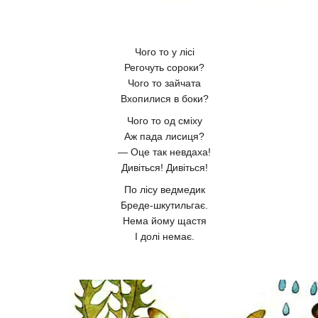
Чого то у лісі
Регочуть сороки?
Чого то зайчата
Вхопилися в боки?
Чого то од сміху
Аж пада лисиця?
— Оце так невдаха!
Дивіться! Дивіться!
По лісу ведмедик
Бреде-шкутильгає.
Нема йому щастя
І долі немає.