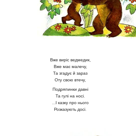
Вже виріс ведмедик,
Вже має малечу,
Та згадує й зараз
Оту свою втечу,
Подряпинки давні
Та гулі на носі.
...І казку про нього
Розказують досі.