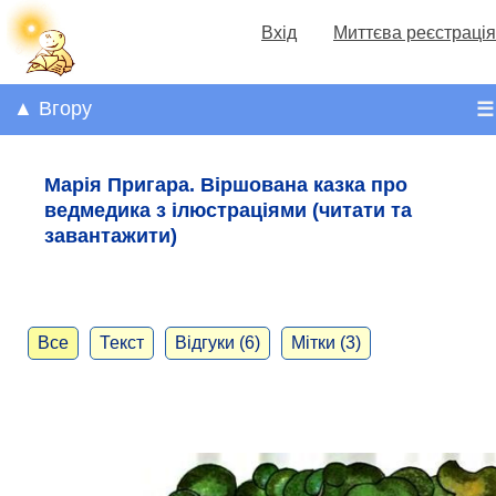
Вхід
Миттєва реєстрація
▲ Вгору
☰
Марія Пригара. Віршована казка про
ведмедика з ілюстраціями (читати та
завантажити)
Все
Текст
Відгуки (6)
Мітки (3)