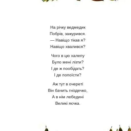
На річку ведмедик
Побрів, зажурився.
— Навіщо тікав я?
Навіщо хвалився?
Чого в цю халепу
Було мені лізти?
І де ж пообідать?
І де попоїсти?
Аж тут в очереті
Він бачить гніздечко,
А в нім лебедині
Великі яєчка.