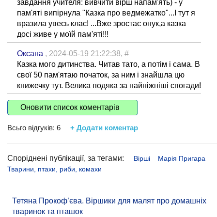
завдання учителя: вивчити вірш напам'ять) - у
пам'яті випірнула "Казка про ведмежатко"...І тут я
вразила увесь клас! ...Вже зростає онук,а казка
досі живе у моїй пам'яті!!!
Оксана
, 2024-05-19 21:22:38,
#
Казка мого дитинства. Читав тато, а потім і сама. В
свої 50 пам'ятаю початок, за ним і знайшла цю
книжечку тут. Велика подяка за найніжніші спогади!
Оновити список коментарів
Всьго відгуків:
6
+ Додати коментар
Споріднені публікації, за тегами:
Вірші
Марія Пригара
Тварини, птахи, риби, комахи
Тетяна Прокоф’єва. Віршики для малят про домашніх
тваринок та пташок