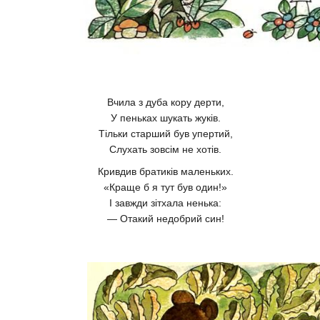
Вчила з дуба кору дерти,
У пеньках шукать жуків.
Тільки старший був упертий,
Слухать зовсім не хотів.
Кривдив братиків маленьких.
«Краще б я тут був один!»
І завжди зітхала ненька:
— Отакий недобрий син!