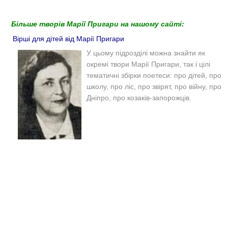
Більше творів Марії Пригари на нашому сайті:
Вірші для дітей від Марії Пригари
У цьому підрозділі можна знайти як
окремі твори Марії Пригари, так і цілі
тематичні збірки поетеси: про дітей, про
школу, про ліс, про звірят, про війну, про
Дніпро, про козаків-запорожців.