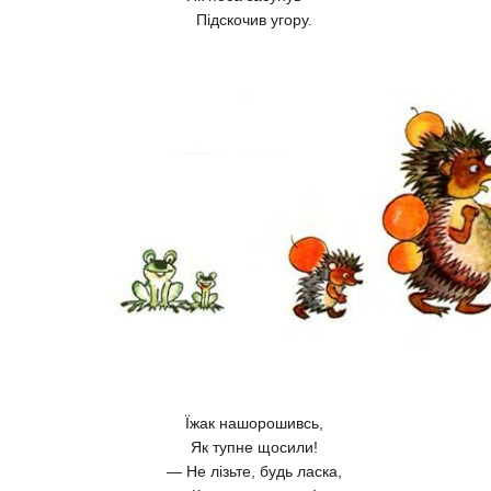
Підскочив угору.
Їжак нашорошивсь,
Як тупне щосили!
— Не лізьте, будь ласка,