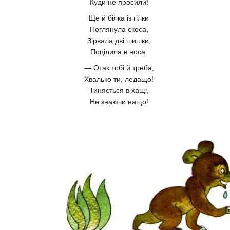
Куди не просили!
Ще й білка із гілки
Поглянула скоса,
Зірвала дві шишки,
Поцілила в носа.
— Отак тобі й треба,
Хвалько ти, ледащо!
Тиняється в хащі,
Не знаючи нащо!