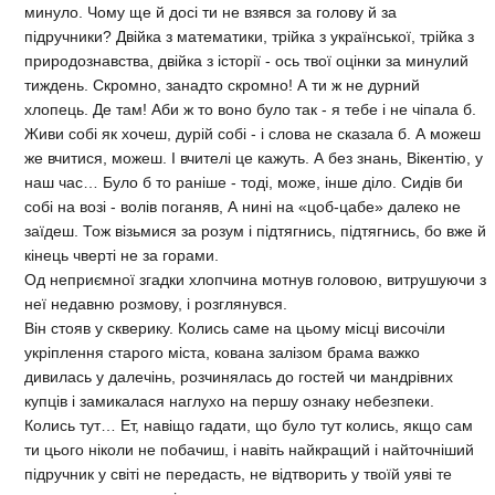
минуло. Чому ще й досі ти не взявся за голову й за
підручники? Двійка з математики, трійка з української, трійка з
природознавства, двійка з історії - ось твої оцінки за минулий
тиждень. Скромно, занадто скромно! А ти ж не дурний
хлопець. Де там! Аби ж то воно було так - я тебе і не чіпала б.
Живи собі як хочеш, дурій собі - і слова не сказала б. А можеш
же вчитися, можеш. І вчителі це кажуть. А без знань, Вікентію, у
наш час… Було б то раніше - тоді, може, інше діло. Сидів би
собі на возі - волів поганяв, А нині на «цоб-цабе» далеко не
заїдеш. Тож візьмися за розум і підтягнись, підтягнись, бо вже й
кінець чверті не за горами.
Од неприємної згадки хлопчина мотнув головою, витрушуючи з
неї недавню розмову, і розглянувся.
Він стояв у скверику. Колись саме на цьому місці височіли
укріплення старого міста, кована залізом брама важко
дивилась у далечінь, розчинялась до гостей чи мандрівних
купців і замикалася наглухо на першу ознаку небезпеки.
Колись тут… Ет, навіщо гадати, що було тут колись, якщо сам
ти цього ніколи не побачиш, і навіть найкращий і найточніший
підручник у світі не передасть, не відтворить у твоїй уяві те