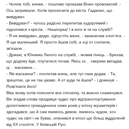
- Чолом тобі, княже, - поштиво проказав Вічин провожатий. -
Ось затримали. Хотів проскочити до міста. Гадаємо, що
вивідувач.
- Вивідувач? - чогось радісно перепитав худорлявий і
підхопився з крісла. - Нишпорка! І в кого ж ти на службі?
- Я не вивідувач, дядю, одпустіть мене, - заканючив хлоп’яга. -
Я ще маленький. Я просто йшов собі, а оці от схопили,
зв’язали…
- Думаю, в Юхимка Лихого на службі, - мовив гінець. - Брехав,
що додому йде, плутатися почав. Якісь ск… сверики вигадав,
ці… магазини…
- Які магазини? - поспитав князь, але тут-таки додав. - Та,
зрештою, це не так цікаво. А от куди ти йшов? - і докинув: -
Розв’язати його!
Віка знову хотів пояснити все спочатку, та вчасно схаменувся.
Він згадав слова продавця чудес про відтранспортування
допитливого громадянина семи років у епоху мушкетерів і
здогадався, шо й сам якимось дивом, якимось чудом, хоч
чудес на світі і не буває, опинився в епосі ще більш віддаленій
від XX століття. У Київській Русі.