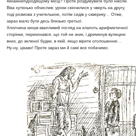
якнайнепідходящому місці? Проте роздумувати було ніколи.
Віка хутенько обчислив: уроки скінчилися у чверть на другу,
тоді розмова з учителькою, потім сидів у скверику… Отже,
зараз мало бути десь близько третьої.
Хлопчина кинув квапливий погляд на клапоть арифметичної
сторінки, переконався, що той не зник, і дременув вулицею
вниз, до зеленої будки, в якій, якщо вірити оголошенню…
Ну-ну, цікаво! Проте зараз ми й самі все побачимо.