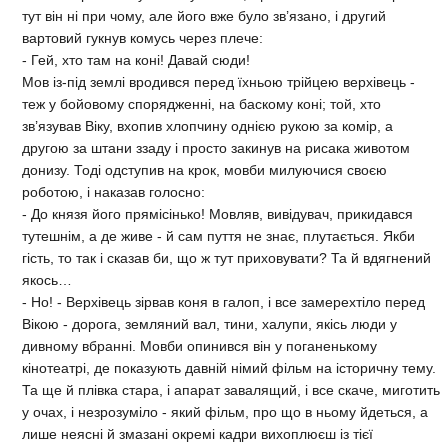
тут він ні при чому, але його вже було зв’язано, і другий
вартовий гукнув комусь через плече:
- Гей, хто там на коні! Давай сюди!
Мов із-під землі вродився перед їхньою трійцею верхівець -
теж у бойовому спорядженні, на баскому коні; той, хто
зв’язував Віку, вхопив хлопчину однією рукою за комір, а
другою за штани ззаду і просто закинув на рисака животом
донизу. Тоді одступив на крок, мовби милуючися своєю
роботою, і наказав голосно:
- До князя його прямісінько! Мовляв, вивідувач, прикидався
тутешнім, а де живе - й сам пуття не знає, плутається. Якби
гість, то так і сказав би, що ж тут приховувати? Та й вдягнений
якось…
- Но! - Верхівець зірвав коня в галоп, і все замерехтіло перед
Вікою - дорога, земляний вал, тини, халупи, якісь люди у
дивному вбранні. Мовби опинився він у поганенькому
кінотеатрі, де показують давній німий фільм на історичну тему.
Та ще й плівка стара, і апарат завалящий, і все скаче, миготить
у очах, і незрозуміло - який фільм, про що в ньому йдеться, а
лише неясні й змазані окремі кадри вихоплюєш із тієї