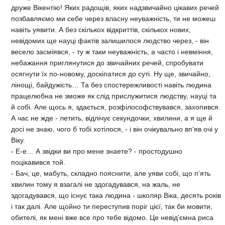
друже Вікентію! Яких радощів, яких надзвичайно цікавих речей
позбавляємо ми себе через власну неуважність, ти не можеш
навіть уявити. А без скількох відкриттів, скількох нових,
невідомих ще науці фактів залишилося людство через, - він
весело засміявся, - ту ж таки неуважність, а часто і невміння,
небажання приглянутися до звичайних речей, спробувати
осягнути їх по-новому, доскіпатися до суті. Ну ще, звичайно,
лінощі, байдужість… Та без спостережливості навіть людина
працелюбна не зможе як слід прислужитися людству, науці та
й собі. Але щось я, здається, розфілософствувався, захопився.
А час не жде - летить, відлічує секундочки, хвилини, а я ще й
досі не знаю, чого б тобі хотілося, - і він очікувально вп’яв очі у
Віку.
- Е-е… А звідки ви про мене знаете? - простодушно
поцікавився той.
- Бач, це, мабуть, складно пояснити, але уяви собі, що п’ять
хвилин тому я взагалі не здогадувався, на жаль, не
здогадувався, що існує така людина - школяр Віка, десять років
і так далі. Але щойно ти переступив поріг цієї, так би мовити,
обителі, як мені вже все про тебе відомо. Це невід’ємна риса