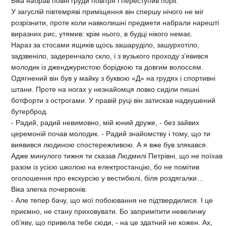
Віка набрав повні груди повітря і переступив поріг.
У загуслій півтемряві приміщення він спершу нічого не міг
розрізнити, проте коли навколишні предмети набрали нарешті
виразних рис, утямив: крім нього, в будці нікого немає.
Нараз за стосами ящиків щось зашаруділо, зашурхотіло,
задзвеніло, задеренчало скло, і з вузького проходу з’явився
молодик із дженджуристою борідкою та довгим волоссям.
Одягнений він був у майку з буквою «Д» на грудях і спортивні
штани. Проте на ногах у незнайомця ловко сиділи пишні
ботфорти з острогами. У правій руці він затискав надкушений
бутерброд.
- Радий, радий невимовно, мій юний друже, - без зайвих
церемоній почав молодик. - Радий знайомству і тому, що ти
виявився людиною спостережливою. А я вже був злякався.
Адже минулого тижня ти сказав Людмилі Петрівні, що не поїхав
разом із усією школою на електростанцію, бо не помітив
оголошення про екскурсію у вестибюлі, біля роздягалки…
Віка злегка почервонів.
- Але тепер бачу, що мої побоювання не підтвердилися. І це
приємно, не стану приховувати. Бо запримітити невеличку
об’яву, що привела тебе сюди, - на це здатний не кожен. Ах,