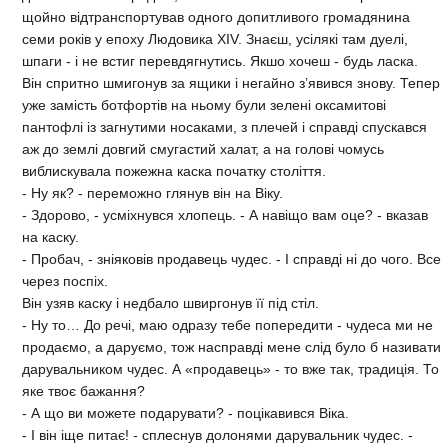
щойно відтранспортував одного допитливого громадянина
семи років у епоху Людовика XIV. Знаєш, усілякі там дуелі,
шпаги - і не встиг перевдягнутись. Якшо хочеш - будь ласка.
Він спритно шмигонув за ящики і негайно з’явився знову. Тепер
уже замість ботфортів на ньому були зелені оксамитові
пантофлі із загнутими носаками, з плечей і справді спускався
аж до землі довгий смугастий халат, а на голові чомусь
виблискувала пожежна каска початку століття.
- Ну як? - переможно глянув він на Віку.
- Здорово, - усміхнувся хлопець. - А навіщо вам оце? - вказав
на каску.
- Пробач, - зніяковів продавець чудес. - І справді ні до чого. Все
через поспіх.
Він узяв каску і недбало швиргонув її під стіл.
- Ну то… До речі, маю одразу тебе попередити - чудеса ми не
продаємо, а даруємо, тож насправді мене слід було б називати
дарувальником чудес. А «продавець» - то вже так, традиція. То
яке твоє бажання?
- А що ви можете подарувати? - поцікавився Віка.
- І він іще питає! - сплеснув долонями дарувальник чудес. -