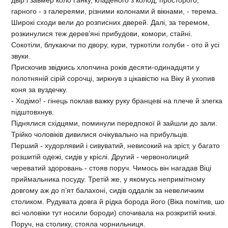
гарного - з галереями, різними колонами й вікнами, - терема.
Широкі сходи вели до розписних дверей. Далі, за теремом,
розкинулися теж дерев’яні прибудови, комори, стайні.
Сокотіли, блукаючи по двору, кури, туркотіли голуби - ото й усі
звуки.
Прискочив звідкись хлопчина років десяти-одинадцяти у
полотняній сірій сорочці, зиркнув з цікавістю на Віку й ухопив
коня за вуздечку.
- Ходімо! - гінець поклав важку руку бранцеві на плече й злегка
підштовхнув.
Піднялися східцями, поминули передпокої й зайшли до зали.
Трійко чоловіків дивилися очікувально на прибульців.
Перший - худорлявий і сивуватий, невисокий на зріст, у багато
розшитій одежі, сидів у кріслі. Другий - червонолиций
череватий здоровань - стояв поруч. Чимось він нагадав Віці
приймальника посуду. Третій же, у якомусь непримітному
довгому аж до п’ят балахоні, сидів оддалік за невеличким
столиком. Рудувата довга й рідка борода його (Віка помітив, шо
всі чоловіки тут носили бороди) спочивала на розкритій книзі.
Поруч, на столику, стояла чорнильниця.