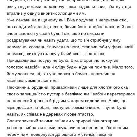
відчув під ногами порожнечу і, вже падаючи вниз, збагнув, що
втрапив у одну з виритих хлопцями ям.
Уже лежачи на піщаному дні. Віка подумав із неприємністю,
що сердитий дядько, певно, бачив його ганебне падіння й оце
зловтішається у своїй буді. Тож, шоб не виказати
роздратування чи навіть удати, що то він стрибнув у яму
навмисне, хлопець зіпнувся на ноги, скривив губи у фальшивій
посмішці, виткнув голову у білий світ… і остовпів.
Приймальника посуду не було. Віка сторопіло покрутив
головою навсібіч, але й сліду будки ніде не помітив. Мало того,
йому здалося, ні, він уже виразно бачив - навколишня
місцевість змінилася теж.
Неохайний, брудний, привабливий лише для хлоп’ячого ока
своєю запущеністю пустир з безліччю ям і вибоїн перетворився
на порослий травою й рідким чагарем видолинок. А ліс, що
мрів десь аж на обрії, підступив зовсім близько - чутно було
навіть, як співає на деревах лісове птаство.
Спантеличений такими змінами у природі рідного краю,
хлопець вибрався з ями, шукаючи пояснення незбагненним
перемінам, повернувся до рідного містечка, і вже не