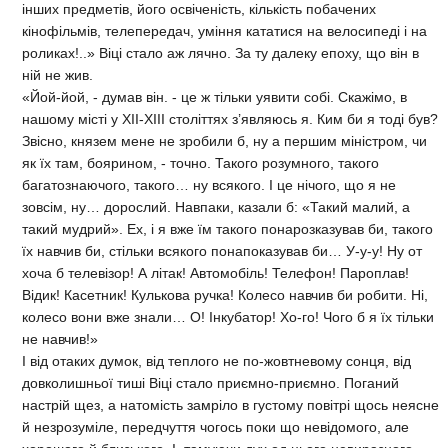
інших предметів, його освіченість, кількість побачених
кінофільмів, телепередач, уміння кататися на велосипеді і на
роликах!..» Віці стало аж лячно. За ту далеку епоху, що він в
ній не жив.
«Йой-йой, - думав він. - це ж тільки уявити собі. Скажімо, в
нашому місті у ХІІ-ХІІІ століттях з’являюсь я. Ким би я тоді був?
Звісно, князем мене не зробили б, ну а першим міністром, чи
як їх там, боярином, - точно. Такого розумного, такого
багатознаючого, такого… ну всякого. І це нічого, що я не
зовсім, ну… дорослий. Навпаки, казали б: «Такий малий, а
такий мудрий». Ех, і я вже їм такого понарозказував би, такого
їх навчив би, стільки всякого понапоказував би… У-у-у! Ну от
хоча б телевізор! А літак! Автомобіль! Телефон! Пароплав!
Відик! Касетник! Кулькова ручка! Колесо навчив би робити. Ні,
колесо вони вже знали… О! Інкубатор! Хо-го! Чого б я їх тільки
не навчив!»
І від отаких думок, від теплого не по-жовтневому сонця, від
довколишньої тиші Віці стало приємно-приємно. Поганий
настрій щез, а натомість замріло в густому повітрі щось неясне
й незрозуміле, передчуття чогось поки що невідомого, але