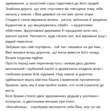
здивування, а лоскотний страх підкотився до його грудей.
Знайома дорога, що нею спустився він півгодини тому, ніби
запала у землю, і Віка дивився на неї вже трохи згори.
Спадисті схили вкривала зелень - рясна, кріпенька й закурена.
Будиночки ж, що вишикувались обабіч - з акуратними
обійстями, фруктовими деревами й городцями коло них, -
взагалі щезли. Натомість, куди сягало око, все вкривали кущі і
рідкий перелісок.
Забувши про свій портфель - той так і лишився на дні ями, -
Віка кинувся вгору дорогою, що мала вивести його назад.
Бігцем подолав підйом.
Просто перед ним перетинав путь і зникав десь далеко
височенний і грубезний насип із дерев’яною кладкою вгорі і
глибоким ровом біля підніжжя. Над самою ж дорогою
здіймалася міцна кам’яна башта з важенною прочиненою
брамою, крізь яку й мав пройти кожен, хто хотів утрапити до
міста.
Біля брами стояло двоє здоровенних дядьків у шоломах і
кольчугах, із двосічними мечами при поясі.
«Кінозйомка» - спробував заспокоїти себе Віка, але тут же