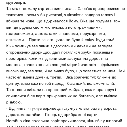
круговерті.
Та мало-помалу картина вияснилась. Хлоп’як приноровився не
тюкатися носом у бік рисакові, з цікавістю задирав голову і
вбирав те нове, що відкривалося йому. Віка ще подумав; тож
він їде рідним своїм містечком, з його крамницями,
гастрономами, автоматами з напоями, перукарнями,
аптеками… Проте всього цього не було й сліду. Куди там!
Кінь поминув землянки з двосхилими дахами на заледве
огороджених дворищах, далі потяглися зруби показніші й
просторіші. Коли ж під копитами застукотіла дерев’яна
мостова, трапив на очі хлопцеві міцний частокіл - піднімався
високо над землею, й не видко було, що ховається за ним. Цей
частокіл змінив другий, третій, і Віка збагнув: тут, ближче до
центру, живе вже не той народ - багатший, вельможнішнй.
Та от вони виїхали на просторий майдан, взяли праворуч і
спинилися біля воріт, прикрашених не багатою, aлe вмілою
різьбою.
- Відчиніть! - гукнув верхівець і стукнув кілька разів у ворота
держаком нагайки. - Гінець од прибрамної варти.
Негайно ліва половина воріт прочинилася, кінь вбіг у широкий
двір і завмер коло ґанку, кладеного з колод, просторого,