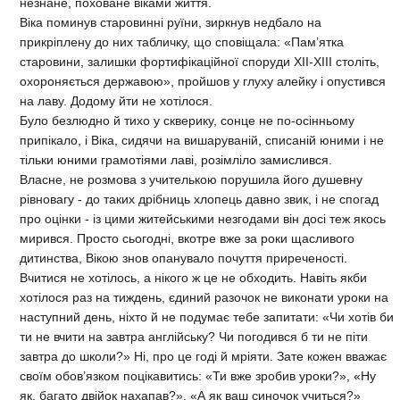
незнане, поховане віками життя.
Віка поминув старовинні руїни, зиркнув недбало на
прикріплену до них табличку, що сповіщала: «Пам’ятка
старовини, залишки фортифікаційної споруди XII-XIII століть,
охороняється державою», пройшов у глуху алейку і опустився
на лаву. Додому йти не хотілося.
Було безлюдно й тихо у скверику, сонце не по-осінньому
припікало, і Віка, сидячи на вишаруваній, списаній юними і не
тільки юними грамотіями лаві, розімліло замислився.
Власне, не розмова з учителькою порушила його душевну
рівновагу - до таких дрібниць хлопець давно звик, і не спогад
про оцінки - із цими житейськими незгодами він досі теж якось
мирився. Просто сьогодні, вкотре вже за роки щасливого
дитинства, Вікою знов опанувало почуття приреченості.
Вчитися не хотілось, а нікого ж це не обходить. Навіть якби
хотілося раз на тиждень, єдиний разочок не виконати уроки на
наступний день, ніхто й не подумає тебе запитати: «Чи хотів би
ти не вчити на завтра англійську? Чи погодився б ти не піти
завтра до школи?» Ні, про це годі й мріяти. Зате кожен вважає
своїм обов’язком поцікавитись: «Ти вже зробив уроки?», «Ну
як, багато двійок нахапав?», «А як ваш синочок учиться?»