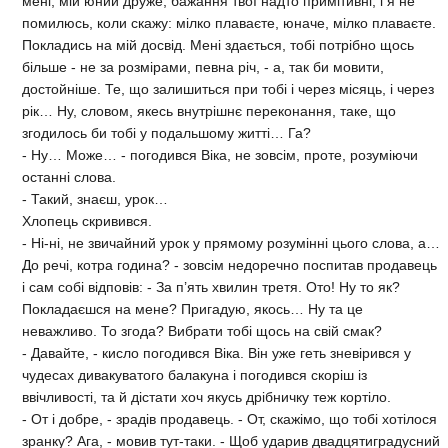
мені, мій юний друже, бажання твої надто примітивні, і я не
помилюсь, коли скажу: мілко плаваєте, юначе, мілко плаваєте.
Покладись на мій досвід. Мені здається, тобі потрібно щось
більше - не за розмірами, певна річ, - а, так би мовити,
достойніше. Те, що залишиться при тобі і через місяць, і через
рік… Ну, словом, якесь внутрішнє переконання, таке, що
згодилось би тобі у подальшому житті… Га?
- Ну… Може… - погодився Віка, не зовсім, проте, розуміючи
останні слова.
- Такий, знаєш, урок…
Хлопець скривився.
- Ні-ні, не звичайний урок у прямому розумінні цього слова, а…
До речі, котра година? - зовсім недоречно поспитав продавець
і сам собі відповів: - За п’ять хвилин третя. Ото! Ну то як?
Покладаєшся на мене? Пригадую, якось… Ну та це
неважливо. То згода? Вибрати тобі щось на свій смак?
- Давайте, - кисло погодився Віка. Він уже геть зневірився у
чудесах дивакуватого балакуна і погодився скоріш із
ввічливості, та й дістати хоч якусь дрібничку теж кортіло.
- От і добре, - зрадів продавець. - От, скажімо, що тобі хотілося
зранку? Ага, - мовив тут-таки. - Щоб ударив двадцятиградусний