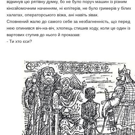
відкинув цю рятівну думку, бо не було поруч машин із різним
кінозйомочним начинням, ні юпітерів, не було гримерів у білих
халатах, операторського візка, ані навіть зівак.
Сповнений жалю до самого себе за незбагненність, що перед
нею опинився віч-на-віч, хлопець стишив ходу, коли це один із
вартових ступив до нього й проказав:
- Ти хто єси?