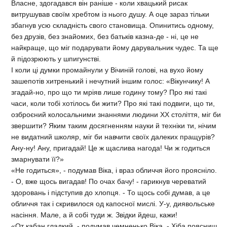
Власне, здогадався він раніше - коли хвацький рисак
витрушував своїм хребтом із нього душу. А оце зараз тільки
збагнув усю складність свого становища. Опинитись одному,
без друзів, без знайомих, без батьків казна-де - ні, це не
найкраще, що міг подарувати йому дарувальник чудес. Та ще
й підозрюють у шпигунстві.
І коли ці думки промайнули у Вічиній голові, на вухо йому
зашепотів хитренький і нечутний іншим голос: «Вікунчику! А
згадай-но, про що ти мріяв лише годину тому? Про які такі
часи, коли тобі хотілось би жити? Про які такі подвиги, що ти,
озброєний колосальними знаннями людини XX століття, міг би
звершити? Яким таким досягненням науки й техніки ти, нічим
не видатний школяр, міг би навчити своїх далеких пращурів?
Ану-ну! Ану, пригадай! Це ж щаслива нагода! Чи ж годиться
змарнувати її?»
«Не годиться», - подумав Віка, і враз обличчя його проясніло.
- О, вже щось вигадав! По очах бачу! - гарикнув череватий
здоровань і підступив до хлопця. - То щось собі думав, а це
обличчя так і скривилося од капосної мислі. У-у, диявольське
насіння. Мале, а й собі туди ж. Звідки йдеш, кажи!
«От кабан гладкий, - подумав чемненько Віка. - Хіба поясниш