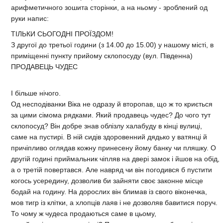
арифметичного зошита сторінки, а на ньому - зроблений од
руки напис:
ТІЛЬКИ СЬОГОДНІ ПРОЇЗДОМ!
З другої до третьої години (з 14.00 до 15.00) у нашому місті, в
приміщенні пункту прийому склопосуду (вул. Південна)
ПРОДАВЕЦЬ ЧУДЕС
І більше нічого.
Од несподіванки Віка не одразу й второпав, що ж то криється
за цими сімома рядками. Який продавець чудес? До чого тут
склопосуд? Він добре знав облізлу халабуду в кінці вулиці,
саме на пустирі. В ній сидів здоровенний дядько у ватянці й
причіпливо оглядав кожну принесену йому банку чи пляшку. О
другій годині приймальник чіпляв на двері замок і йшов на обід,
а о третій повертався. Але навряд чи він погодився б пустити
когось усередину, дозволив би зайняти своє законне місце
бодай на годину. На дорослих він блимав із свого віконечка,
мов тигр із клітки, а хлопців лаяв і не дозволяв бавитися поруч.
То чому ж чудеса продаються саме в цьому,