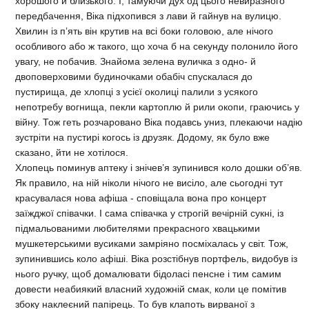
хорошого й близького. І, тамуючи дух од цього невиразного
передбачення, Віка підхопився з лави й гайнув на вулицю.
Хвилин із п’ять він крутив на всі боки головою, але нічого
особливого або ж такого, що хоча б на секунду полонило його
увагу, не побачив. Знайома зелена вуличка з одно- й
двоповерховими будиночками обабіч спускалася до
пустирища, де хлопці з усієї околиці палили з усякого
непотребу вогнища, пекли картоплю й рили окопи, граючись у
війну. Тож геть розчаровано Віка подавсь униз, плекаючи надію
зустріти на пустирі когось із друзяк. Додому, як було вже
сказано, йти не хотілося.
Хлопець поминув аптеку і знічев’я зупинився коло дошки об’яв.
Як правило, на ній ніколи нічого не висіло, але сьогодні тут
красувалася нова афіша - сповіщала вона про концерт
заїжджої співачки. І сама співачка у строгій вечірній сукні, із
підмальованими любителями прекрасного хвацькими
мушкетерськими вусиками замріяно посміхалась у світ. Тож,
зупинившись коло афіші. Віка розстібнув портфель, видобув із
нього ручку, щоб домалювати бідоласі пенсне і тим самим
довести неабиякий власний художній смак, коли це помітив
збоку наклеєний папірець. То був клапоть вирваної з