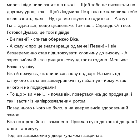
мороз і відмінили заняття в школі… Щоб тебе не викликали на
другому уроці, так… Щоб Людмила Петрівна не залишила тебе
після занять, далі… Ну, це вже нікуди не годиться… А отут…
Гм… Здається, дещо цікавеньке. Так-так… Справді. От і все.
Готово! Думаю, це тобі підійде.
- Ви певні? - спитав обережно Віка.
- А кому ж про це знати краще од мене! Певен! - І він
безцеремонно став підштовхувати хлопчину до виходу. - А
зараз вибачай - за тридцять секунд третя година. Мені час.
Бажаю успіху.
Віка й незчувсь, як опинився знову надворі. На мить од
сліпучого світла він зажмурив очі і тут збагнув - йому ж так
нічого й не подарували!
- То що ж ви мені… - почав він, повертаючись до продавця, і
так і застиг із напівроззявленим ротом.
Позад нього нікого не було, а на дверях висів здоровенний
замок.
Віка поторгав його - замкнено. Приклав вухо до тонкої дощаної
стіни - ані звуку.
Тоді він загамселив у двері кулаком і закричав: