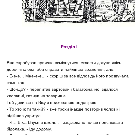
Розділ II
Віка спробував приязно всміхнутися, скласти докупи якісь
доречні слова, аби справити найліпше враження, але:
- Е-е-е… Мне-е-е… - скоріш за все відповідь його прозвучала
саме так.
- Що-що? - перепитав вартовий і багатозначно, здалося
хлопчині, глянув на товариша.
Той дивився на Віку з прихованою недовірою.
- То хто ж ти такий? - вже трохи інакше повторив чоловік і
підійшов упритул.
- Я… Віка. Вчуся в школі… - зацьковано почав пояснювати
бідолаха. - Іду додому.