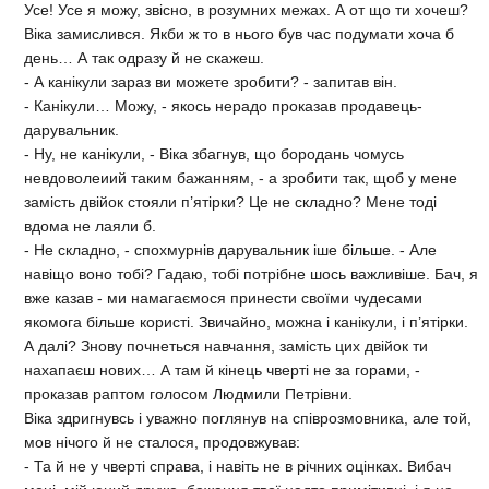
Усе! Усе я можу, звісно, в розумних межах. А от що ти хочеш?
Віка замислився. Якби ж то в нього був час подумати хоча б
день… А так одразу й не скажеш.
- А канікули зараз ви можете зробити? - запитав він.
- Канікули… Можу, - якось нерадо проказав продавець-
дарувальник.
- Ну, не канікули, - Віка збагнув, що бородань чомусь
невдоволеиий таким бажанням, - а зробити так, щоб у мене
замість двійок стояли п’ятірки? Це не складно? Мене тоді
вдома не лаяли б.
- Не складно, - спохмурнів дарувальник іше більше. - Але
навіщо воно тобі? Гадаю, тобі потрібне шось важливіше. Бач, я
вже казав - ми намагаємося принести своїми чудесами
якомога більше користі. Звичайно, можна і канікули, і п’ятірки.
А далі? Знову почнеться навчання, замість цих двійок ти
нахапаєш нових… А там й кінець чверті не за горами, -
проказав раптом голосом Людмили Петрівни.
Віка здригнувсь і уважно поглянув на співрозмовника, але той,
мов нічого й не сталося, продовжував:
- Та й не у чверті справа, і навіть не в річних оцінках. Вибач