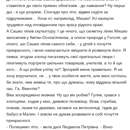
ставитися до своїх прямих обов’язків - до навчання? Ну перші
дні - я ще розумію. Спогади про літо, відвик сидіти за
підручниками… Хоча от, наприклад, Мишко! Усі канікули
трудився над оповіданням про красу рідного краю.
А Сашко ліпив скульптуру. І це нічого, що сюжетну лінію Мишко
запозичив у Квітки-Основ’яненка, а описи природи у Гоголя; це
нічого, шо Сашко ліпив самого себе, - у дітей є почуття
прекрасного, і вони намагаються зміцнити й розвинути його. Я
певна: згодом хлопці писатимуть свої оригінальні твори і
ліпитимуть портрети шкільних товаришів, учителів, а то й ще
кого… А що робив улітку ти? Зрозумій мене правильно. Я не
хочу втручатися, гм… у твое особисте життя, але мені хотілось
би знати, чим живеш ти, про що думаєш, чому віддаєш вільний
час. Га, Вікентію?
Віка зосереджено мовчав. Ну що він робив? Гуляв, грався з
хлопцями, ходив у кіно, дивився телевізор, бігав, стрибав,
повзав, лазив по деревах, катався на велосипеді, їздив до
бабусі в Малин. І зовсім не думав розвивати в собі почуття
прекрасного.
- Полишимо літо. - вела далі Людмила Петрівна. - Воно