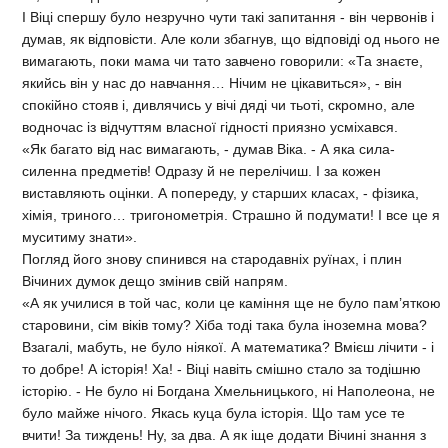
І Віці спершу було незручно чути такі запитання - він червонів і
думав, як відповісти. Але коли збагнув, що відповіді од нього не
вимагають, поки мама чи тато завчено говорили: «Та знаєте,
якийсь він у нас до навчання… Нічим не цікавиться», - він
спокійно стояв і, дивлячись у вічі дяді чи тьоті, скромно, але
водночас із відчуттям власної гідності приязно усміхався.
«Як багато від нас вимагають, - думав Віка. - А яка сила-
силенна предметів! Одразу й не перелічиш. І за кожен
виставляють оцінки. А попереду, у старших класах, - фізика,
хімія, триного… тригонометрія. Страшно й подумати! І все це я
муситиму знати».
Погляд його знову спинився на стародавніх руїнах, і плин
Вічиних думок дещо змінив свій напрям.
«А як училися в той час, коли це каміння ще не було пам’яткою
старовини, сім віків тому? Хіба тоді така була іноземна мова?
Взагалі, мабуть, не було ніякої. А математика? Вмієш лічити - і
то добре! А історія! Ха! - Віці навіть смішно стало за тодішню
історію. - Не було ні Богдана Хмельницького, ні Наполеона, не
було майже нічого. Якась куца була історія. Що там усе те
вчити! За тиждень! Ну, за два. А як іще додати Вічині знання з