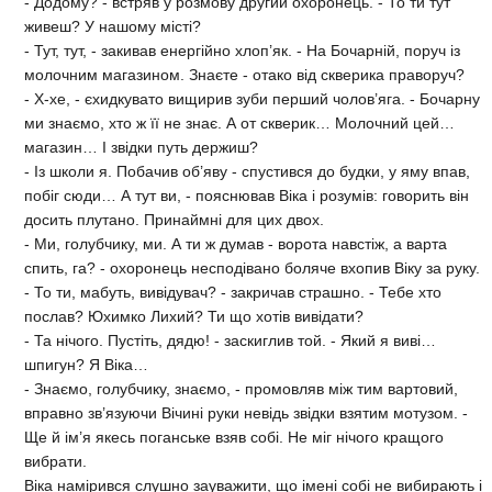
- Додому? - встряв у розмову другий охоронець. - То ти тут
живеш? У нашому місті?
- Тут, тут, - закивав енергійно хлоп’як. - На Бочарній, поруч із
молочним магазином. Знаєте - отако від скверика праворуч?
- Х-хе, - єхидкувато вищирив зуби перший чолов’яга. - Бочарну
ми знаємо, хто ж її не знає. А от скверик… Молочний цей…
магазин… І звідки путь держиш?
- Із школи я. Побачив об’яву - спустився до будки, у яму впав,
побіг сюди… А тут ви, - пояснював Віка і розумів: говорить він
досить плутано. Принаймні для цих двох.
- Ми, голубчику, ми. А ти ж думав - ворота навстіж, а варта
спить, га? - охоронець несподівано боляче вхопив Віку за руку.
- То ти, мабуть, вивідувач? - закричав страшно. - Тебе хто
послав? Юхимко Лихий? Ти що хотів вивідати?
- Та нічого. Пустіть, дядю! - заскиглив той. - Який я виві…
шпигун? Я Віка…
- Знаємо, голубчику, знаємо, - промовляв між тим вартовий,
вправно зв’язуючи Вічині руки невідь звідки взятим мотузом. -
Ще й ім’я якесь поганське взяв собі. Не міг нічого кращого
вибрати.
Віка намірився слушно зауважити, що імені собі не вибирають і