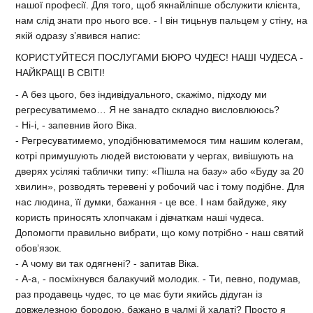
нашої професії. Для того, щоб якнайліпше обслужити клієнта,
нам слід знати про нього все. - І він тицьнув пальцем у стіну, на
якій одразу з’явився напис:
КОРИСТУЙТЕСЯ ПОСЛУГАМИ БЮРО ЧУДЕС! НАШІ ЧУДЕСА -
НАЙКРАЩІ В СВІТІ!
- А без цього, без індивідуального, скажімо, підходу ми
регресуватимемо… Я не занадто складно висловлююсь?
- Ні-і, - запевнив його Віка.
- Регресуватимемо, уподібнюватимемося тим нашим колегам,
котрі примушують людей вистоювати у чергах, вивішують на
дверях усілякі таблички типу: «Пішла на базу» або «Буду за 20
хвилин», розводять теревені у робочий час і тому подібне. Для
нас людина, її думки, бажання - це все. І нам байдуже, яку
користь приносять хлопчакам і дівчаткам наші чудеса.
Допомогти правильно вибрати, що кому потрібно - наш святий
обов’язок.
- А чому ви так одягнені? - запитав Віка.
- А-а, - посміхнувся балакучий молодик. - Ти, певно, подумав,
раз продавець чудес, то це має бути якийсь дідуган із
довжелезною бородою, бажано в чалмі й халаті? Просто я