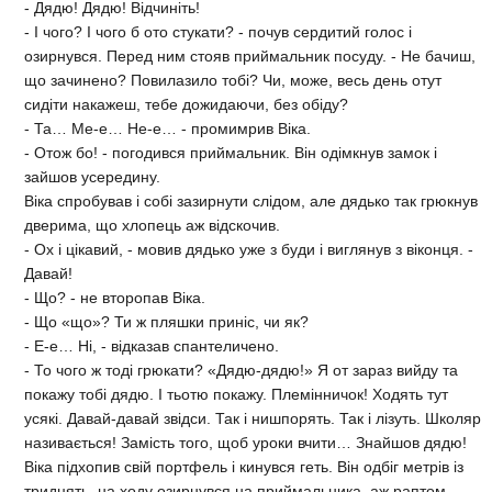
- Дядю! Дядю! Відчиніть!
- І чого? І чого б ото стукати? - почув сердитий голос і
озирнувся. Перед ним стояв приймальник посуду. - Не бачиш,
що зачинено? Повилазило тобі? Чи, може, весь день отут
сидіти накажеш, тебе дожидаючи, без обіду?
- Та… Ме-е… Не-е… - промимрив Віка.
- Отож бо! - погодився приймальник. Він одімкнув замок і
зайшов усередину.
Віка спробував і собі зазирнути слідом, але дядько так грюкнув
дверима, що хлопець аж відскочив.
- Ох і цікавий, - мовив дядько уже з буди і виглянув з віконця. -
Давай!
- Що? - не второпав Віка.
- Що «що»? Ти ж пляшки приніс, чи як?
- Е-е… Ні, - відказав спантеличено.
- То чого ж тоді грюкати? «Дядю-дядю!» Я от зараз вийду та
покажу тобі дядю. І тьотю покажу. Племінничок! Ходять тут
усякі. Давай-давай звідси. Так і нишпорять. Так і лізуть. Школяр
називається! Замість того, щоб уроки вчити… Знайшов дядю!
Віка підхопив свій портфель і кинувся геть. Він одбіг метрів із
тридцять, на ходу озирнувся на приймальника, аж раптом