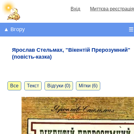
Вхід
Миттєва реєстрація
▲ Вгору
☰
Ярослав Стельмах, "Вікентій Прерозумний"
(повість-казка)
Все
Текст
Відгуки (0)
Мітки (6)