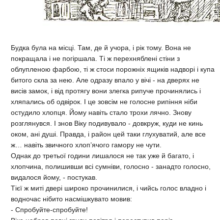
Будка була на місці. Там, де й учора, і рік тому. Вона не
покращала і не погіршала. Ті ж перехняблені стіни з
облупленою фарбою, ті ж стоси порожніх ящиків надворі і купа
битого скла за нею. Але одразу впало у вічі - на дверях не
висів замок, і від протягу вони злегка рипуче прочинялись і
хляпались об одвірок. І це зовсім не голосне рипіння ніби
остудило хлопця. Йому навіть стало трохи лячно. Знову
розглянувся. І знов Віку подивувало - довкруж, куди не кинь
оком, ані душі. Правда, і район цей таки глухуватий, але все
ж… навіть звичного хлоп’ячого гамору не чути.
Однак до третьої години лишалося не так уже й багато, і
хлопчина, полишивши всі сумніви, голосно - занадто голосно,
видалося йому, - постукав.
Тієї ж миті двері широко прочинилися, і чийсь голос владно і
водночас нібито насмішкувато мовив:
- Спробуйте-спробуйте!