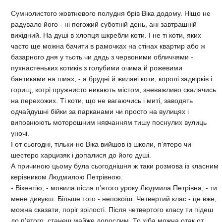
Сумнолистого жовтневого полудня брів Віка додому. Ніщо не
радувало його - ні погожий суботній день, ані завтрашній
вихідний. На душі в хлопця шкребли коти. І не ті коти, яких
часто ще можна бачити в рамочках на стінах квартир або ж
базарного дня у тьоть чи дядь з червоними обличчями -
пухнастеньких котиків з голубими очима й рожевими
бантиками на шиях, - а брудні й жилаві коти, королі задвірків і
горищ, котрі пружнисто никають містом, зневажливо скалячись
на перехожих. Ті коти, що не вагаючись і миті, заводять
одчайдушні бійки за парканами чи просто на вулицях і
виповнюють моторошним нявчанням тишу поснулих вулиць
уночі.
І от сьогодні, тільки-но Віка вийшов із школи, п’ятеро чи
шестеро харцизяк і допалися до його душі.
А причиною цьому була сьогоднішня ж таки розмова із класним
керівником Людмилою Петрівною.
- Вікентію, - мовила після п’ятого уроку Людмила Петрівна, - ти
мене дивуєш. Більше того - непокоїш. Четвертий клас - це вже,
можна сказати, поріг зрілості. Після четвертого класу ти підеш
до п’ятого, станеш майже дорослим. То хіба можна отак от