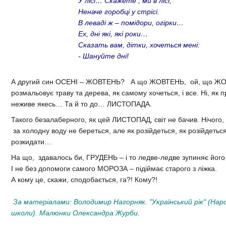
У лісі… Скажете , ми в лісі,
Неначе горобці у стрісі.
В леваді ж – помідори, огірки…
Ех, дні які, які роки…
Сказать вам, дітки, хочеться мені:
- Шануйте дні!
А другий син ОСЕНІ – ЖОВТЕНЬ? А що ЖОВТЕНЬ, ой, що ЖОВ
розмальовує траву та дерева, як самому хочеться, і все. Ні, як 
неживе якесь… Та й то до… ЛИСТОПАДА.
Такого безалаберного, як цей ЛИСТОПАД, світ не бачив. Нічого, ну
за холодну воду не береться, але як розійдеться, як розійдетьс
розкидати…
На що, здавалось би, ГРУДЕНЬ – і то ледве-ледве зупиняє його
І не без допомоги самого МОРОЗА – підіймає старого з ліжка.
А кому це, скажи, сподобається, га?! Кому?!
За матеріалами:
Володимир Нагорняк. "Український рік" (На
школи). Малюнки Олександра Журби.