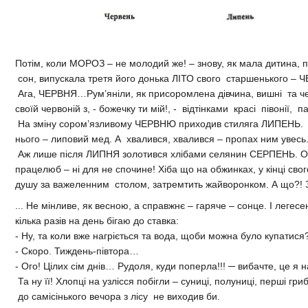
Потім, коли МОРОЗ – не молодий же! – знову, як мала дитина, 
сон, випускала третя його донька ЛІТО свого старшенького – 
Ага, ЧЕРВНЯ…Рум’яніли, як присоромлена дівчина, вишні та че
своїй червоній з, - божечку ти мій!, - відтінками красі півонії
На зміну сором’язливому ЧЕРВНЮ приходив стиляга ЛИПЕНЬ. Ой,
нього – липовий мед. А хвалився, хвалився – пропах ним увесь
Аж лише після ЛИПНЯ золотився хлібами селянин СЕРПЕНЬ. Оце,
працелюб – ні для не спочине! Хіба що на обжинках, у кінці св
душу за важеленним столом, затремтить жайворонком. А що?! 
... Не мінливе, як весною, а справжнє – гаряче – сонце. І легес
кілька разів на день бігаю до ставка:
- Ну, та коли вже нагріється та вода, щоби можна було купатися
- Скоро. Тиждень-півтора…
- Ого! Цілих сім днів… Рудоля, куди поперла!!! ─ вибачте, це я н
Та ну її! Хлопці на узлісся побігли – суниці, полуниці, перші гр
до самісінького вечора з лісу не виходив би.