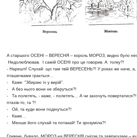
А старшого ОСЕНІ – ВЕРЕСНЯ – король МОРОЗ, видно було не
Недолюблював. І самій ОСЕНІ про це говорив. А толку?!
- Нарешті! Слухай: що там твій ВЕРЕСЕНЬ?! У роках же наче, а, 
пташечками грається…
- Каже: "Збираю їх у вирій”.
- А без нього вони не зберуться?!
- Та полетять, - каже, - полетять… А чи захочуть повертатися?! 
птахів-то, га ?!
- Ой, та куди вони подінуться?!
- Каже…
- Менше його слухай та потакай! Ти зрозуміла?!
Гримне, бувало, МОРОЗ на ВЕРЕСНЯ снігом та завірюхами – куди