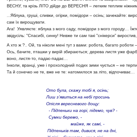
ВЕСНУ, та крізь ЛІТО дійде до ВЕРЕСНЯ – легким теплим ніжни
...Яблука, груші, сливки, огірки, помідори – осінь; зачекайте: вир
сам їх вирощувати.
Ага! Уявляєте: яблука з мого саду, помідори з мого городу… Їжте
звідусіль: "Спасибі, синку! Невже ти сам такі "снікерси” виростив,
А хто ж ?.. Ой, та ніколи мені тут з вами: робота, багато роботи 
Ось, бачите, пташки у вирій збираються; дерева листя уже фарб
воно, листя-то, падає-падає…
Інколи, вранці, уже і прохолодний подих зими чується – не терпи
Та й сонечко не те, вже не те: натомилося за літо, відпочи
Ото була, скажу тобі я, осінь;
Лиш з’явиться на небі просинь
Опісля вересневого дощу:
- Підпеньки на горі, підемо, чув? -
Сумки беремо, -
майже, як самі, -
Підпеньків там, дивися, не на дні,