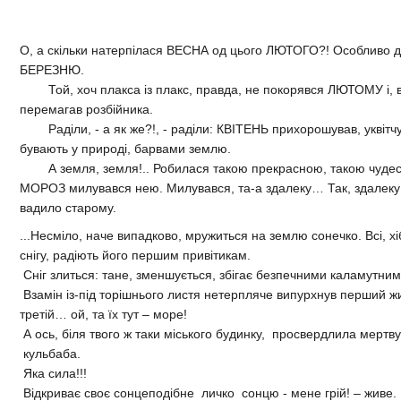
О, а скільки натерпілася ВЕСНА од цього ЛЮТОГО?! Особливо д
БЕРЕЗНЮ.
Той, хоч плакса із плакс, правда, не покорявся ЛЮТОМУ і, в
перемагав розбійника.
Раділи, - а як же?!, - раділи: КВІТЕНЬ прихорошував, уквітчу
бувають у природі, барвами землю.
А земля, земля!.. Робилася такою прекрасною, такою чудесн
МОРОЗ милувався нею. Милувався, та-а здалеку… Так, здалеку 
вадило старому.
...Несміло, наче випадково, мружиться на землю сонечко. Всі, хі
снігу, радіють його першим привітикам.
Сніг злиться: тане, зменшується, збігає безпечними каламутни
Взамін із-під торішнього листя нетерпляче випурхнув перший 
третій… ой, та їх тут – море!
А ось, біля твого ж таки міського будинку, просвердлила мертв
кульбаба.
Яка сила!!!
Відкриває своє сонцеподібне личко сонцю - мене грій! – живе.