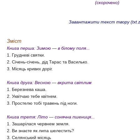
(скорочено)
Завантажити текст твору (txt.z
Зміст
Книга перша: Зимою — в білому поля...
1. Грудневі святки.
2. Січень-січень, дід Тарас та Василько.
3. Місяць кривих доріг.
Книга друга: Весною — вкрита світлим
1. Березнева каша.
2. Уквітчаю тебе квітнем.
3. Простелю тобі травень під ноги.
Книга третя: Літо — сонячна пшениця...
1. Зашарілася червнем земля.
2. Ви знаєте як липа шелестить?
3. Селянський місяць