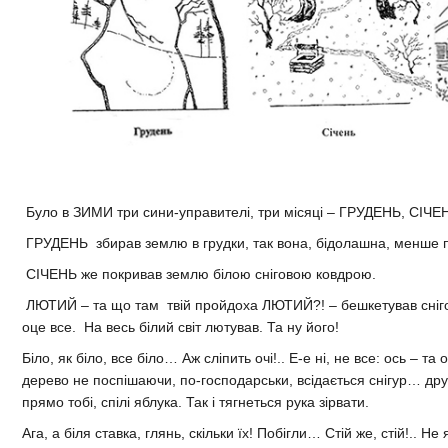
Було в ЗИМИ три сини-управителі, три місяці – ГРУДЕНЬ, СІЧ
ГРУДЕНЬ збирав землю в грудки, так вона, бідолашна, менше 
СІЧЕНЬ же покривав землю білою сніговою ковдрою.
ЛЮТИЙ – та що там твій пройдоха ЛЮТИЙ?! – бешкетував сніго
оце все. На весь білий світ лютував. Та ну його!
Біло, як біло, все біло… Аж сліпить очі!.. Е-е ні, не все: ось – т
дерево не поспішаючи, по-господарськи, всідається снігур… др
прямо тобі, спілі яблука. Так і тягнеться рука зірвати.
Ага, а біля ставка, глянь, скільки їх! Побігли… Стій же, стій!.. Не я