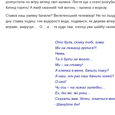
розпустила по вітру китиці свої калина. Листя ще з осені розгу
Китиці горять! А який смачний той вогонь – калина з морозу.
Ставок наш узимку бачили? Велетенський телевізор! Не по льоду
дну ставка ходиш: гне водорості вода, подивися, як дерева вітер
вправо, закручує… О… а… та куди там, хлопці уже шайбу ган
Ото була, скажу тобі, зима:
Ми на лежанці грілися?!
Нема,
Та й бути не могло…
Ми – на ставку!
А ключка в мене, бачили таку?
А наш, хоч раз наш бачили хокей?
О-кей!
Чи ось – на лижах залюбки…
Ех, дні які, які роки…
Сказать вам, дітки, хочеться мені
- Шануйте дні!