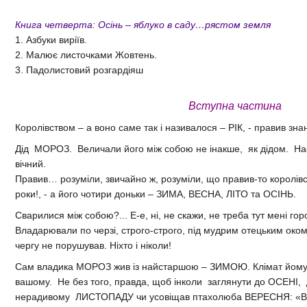
Книга четверта: Осінь – яблуко в саду…рястом земля
1. Азбуки виріїв.
2. Малює листочками Жовтень.
3. Падолистовий розгардіяш
Вступна частина
Королівством – а воно саме так і називалося – РІК, - правив зн
Дід МОРОЗ. Величали його між собою не інакше, як дідом. Нас
вічний.
Правив… розуміли, звичайно ж, розуміли, що правив-то королівс
роки!, - а його чотири доньки – ЗИМА, ВЕСНА, ЛІТО та ОСІНЬ.
Сварилися між собою?... Е-е, ні, не скажи, не треба тут мені г
Владарювали по черзі, строго-строго, під мудрим отецьким оком, і
чергу не порушував. Ніхто і ніколи!
Сам владика МОРОЗ жив із найстаршою – ЗИМОЮ. Клімат йому 
вашому. Не без того, правда, щоб інколи заглянути до ОСЕНІ, д
нерадивому ЛИСТОПАДУ чи усовіщав птахолюба ВЕРЕСНЯ: «В р