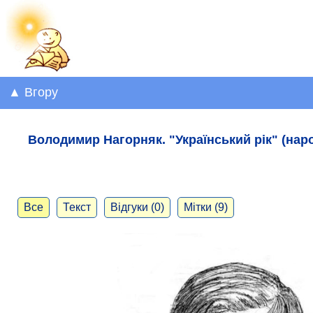
▲ Вгору
Володимир Нагорняк. "Український рік" (нар
Все
Текст
Відгуки (0)
Мітки (9)