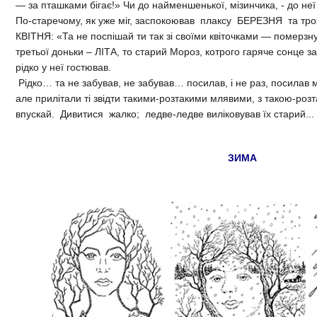
— за пташками бігає!» Чи до найменшенької, мізинчика, - до не
По-старечому, як уже міг, заспокоював плаксу БЕРЕЗНЯ та тро
КВІТНЯ: «Та не поспішай ти так зі своїми квіточками — помер­з
третьої доньки – ЛІТА, то старий Мороз, котрого гаряче сонце з
рідко у неї гостював.
Рідко… та не забував, не забував… посилав, і не раз, посила
але прилітали ті звідти такими-розтакими млявими, з такою-розт
впускай. Дивитися жалко; ледве-ледве виліковував їх старий...
ЗИМА