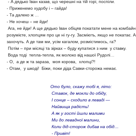
- А дядько Іван казав, що черешні на тій горі, поспіли.
- Приженемо худобу і – гайда!
- Та далеко ж …
- Не хочеш – не йди!
Ага, не йди! А ще дядько Іван обіцяв покатати мене на комбайні.
розумієте, хлопцям про це ні гу-гу. Засміють, якщо не покатає. А 
захочуть. А де там ми, усім кагалом, розмістимось, га?
Потім – при місяці та зірках – буду купатися з ним у ставку.
Вода тоді тепла-тепла, як молоко від нашої Рудолі…
- О, а де ж та зараза, моя корова, хлопці?!
- Отам, у шкоді! Біжи, поки діда Савки-сторожа немає.
Ото було, скажу тобі я, літо:
Ставок, де мокли до обіду,
І сонце – сходило в леваді —
Найвища радість!
А як у гості йшли малими
Ми до левадної малини,
Коли дід-сторож дибав на обід…
- Привіт!