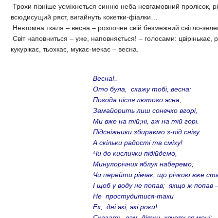
Трохи пізніше усміхнеться синню неба невгамовний пролісок, р
всюдисущий ряст, вигайнуть кокетки-фіалки…
Невтомна ткаля – весна – розпочне свій безмежний світло-зеле
Світ наповниться – уже, наповняється! – голосами: цвірінькає, р
кукурікає, тьохкає, мукає-мекає – весна.
Весна!..
Ото була, скажу тобі, весна:
Погода після лютого ясна,
Замайорить лиш сонечко вгорі,
Ми вже на тій;ні, аж на тій горі.
Підсніжники збираємо з-під снігу.
А скільки радості та сміху!
Чи до кислички підійдемо,
Минулорічних яблук наберемо;
Чи перейти рівчак, що річкою вже ста
І щоб у воду не попав; якщо ж попав 
Не простудитися-таки
Ех, дні які, які роки!
Сказать вам, дітки, хочеться мені: