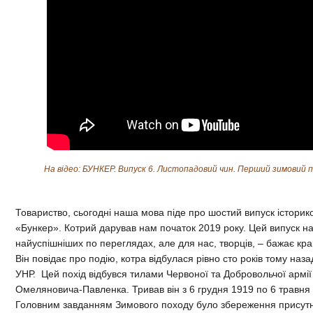
На відео: БУНКЕР. Випуск 6. Листопадовий чин.
Перший зимовий пох
Товариство, сьогодні наша мова піде про шостий випуск історик
«Бункер». Котрий дарував нам початок 2019 року. Цей випуск на
найуспішніших по переглядах, але для нас, творців, – бажає кр
Він повідає про подію, котра відбулася рівно сто років тому наз
УНР. Цей похід відбувся тилами Червоної та Добровольчої армі
Омеляновича-Павленка. Тривав він з 6 грудня 1919 по 6 травня 
Головним завданням Зимового походу було збереження присутнос