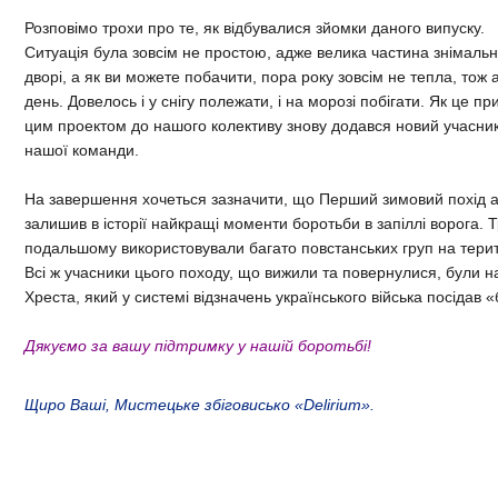
Розповімо трохи про те, як відбувалися зйомки даного випуску.
Ситуація була зовсім не простою, адже велика частина знімаль
дворі, а як ви можете побачити, пора року зовсім не тепла, тож
день. Довелось і у снігу полежати, і на морозі побігати. Як це п
цим проектом до нашого колективу знову додався новий учасни
нашої команди.
На завершення хочеться зазначити, що Перший зимовий похід а
залишив в історії найкращі моменти боротьби в запіллі ворога. Т
подальшому використовували багато повстанських груп на терито
Всі ж учасники цього походу, що вижили та повернулися, були 
Хреста, який у системі відзначень українського війська посідав
Дякуємо за вашу підтримку у нашій боротьбі!
Щиро Ваші, Мистецьке збіговисько «Delirium».