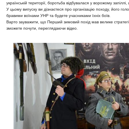
українській території, боротьба відбувалася у ворожому запіллі,
У цьому випуску ви дізнаєтеся про організацію походу, його голов
бравими воїнами УНР та будете учасниками їхніх боїв.
Варто зауважити, що Перший зимовий похід мав велике стратегі
зможете почути, переглядаючи відео.