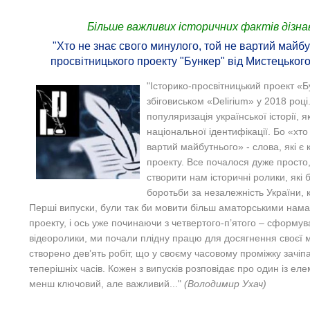
Більше важливих історичних фактів дізнав
"Хто не знає свого минулого, той не вартий майбут
просвітницького проекту "Бункер" від Мистецького
"Історико-просвітницький проект «
збіговиськом «Delirium» у 2018 роц
популяризація української історії, 
національної ідентифікації. Бо «хто
вартий майбутнього» - слова, які 
проекту.
Все почалося дуже просто, я
створити нам історичні ролики, які 
боротьби за незалежність України, к
Перші випуски, були так би мовити більш аматорськими на
проекту, і ось уже починаючи з четвертого-п’ятого – сформув
відеоролики, ми почали плідну працю для досягнення своєї 
створено дев’ять робіт, що у своєму часовому проміжку зачіпаю
теперішніх часів. Кожен з випусків розповідає про один із елем
менш ключовий, але важливий..."
(Володимир Ухач)