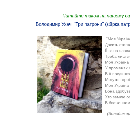
Читайте також на нашому са
Володимир Ухач. "Три патрони" (збірка патр
"
Моя Україна
Досить стогн
ЇЇ вічна слав
Треба лиш з
Моя Україна 
У променях 
В її поєдинк
Могутні герої
Моя Україна 
Вона здобува
Хто землю о
В блаженному
(Володимир