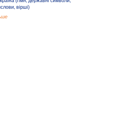
країна (гімн, державні символи,
ислови, вірші)
ьше