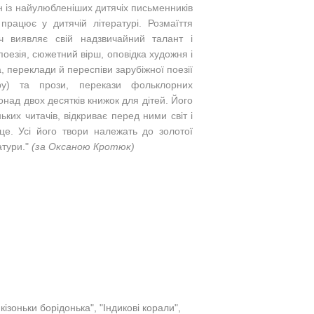
н із найулюбленіших дитячіх письменників
 працює у дитячій літературі. Розмаїття
ич виявляє свій надзвичайний талант і
поезія, сюжетний вірш, оповідка художня і
, переклади й переспіви зарубіжної поезії
ру) та прози, перекази фольклорних
онад двох десятків книжок для дітей. Його
ких читачів, відкриває перед ними світ і
сце. Усі його твори належать до золотої
атури."
(за Оксаною Кротюк)
кізоньки борідонька", "Індикові корали",