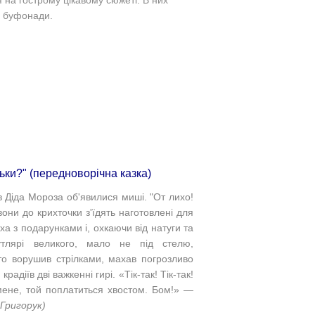
, буфонади.
льки?" (передноворічна казка)
 в Діда Мороза об'явилися миші. "
От лихо!
они до крихточки з'їдять наготовлені для
ха з подарунками і, охкаючи від натуги та
тлярі великого, мало не під стелю,
то ворушив стрілками, махав погрозливо
адіїв дві важкенні гирі. «Тік-так! Тік-так!
мене, той поплатиться хвостом. Бом!» —
Григорук)