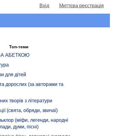
Вхід
Миттєва реєстрація
Топ-теми
 ЗА АБЕТКОЮ
тура
ри для дітей
 та дорослих (за авторами та
их творів з літератури
ції (свята, обряди, звичаї)
ьклор (міфи, легенди, народні
лади, думи, пісні)