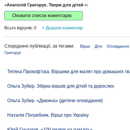
«Анатолій Григорук. Твори для дітей »:
Оновити список коментарів
Всьго відгуків:
0
+ Додати коментар
Споріднені публікації, за тегами:
Вірші
Діти
Оповідання
Григорук
Тетяна Прокоф’єва. Віршики для малят про домашніх тв
Ольга Зубер. Збірка віршів для дітей та дорослих
Ольга Зубер. «Дивина» (дитяче оповідання)
Наталія Погребняк. Вірші про Україну
Юрій Гундарів. «100 рядків на памʼять»