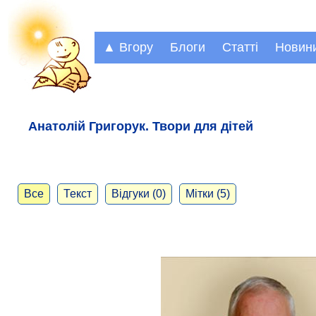
▲ Вгору
Блоги
Статті
Новин
Анатолій Григорук. Твори для дітей
Все
Текст
Відгуки (0)
Мітки (5)