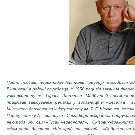
Поет, прозаїк, перекладач Анатолій Григорук народився 20
Вінниччині в родині службовця. У 1956 році він закінчив філ
університету ім. Тараса Шевченка. Майбутній письменник
працював завідувачем редакції у видавництві «Веселка», 
Київського державного університету ім. Т. Г. Шевченка, гол
Першу книжку А. Григорука «Семафори відкрито» надрукован
нею побачили світ «Гусак Червонолап», «Сніговик-дражнилко»
«Чим хата багата», «Що край, то звичай», «Побрехенька п