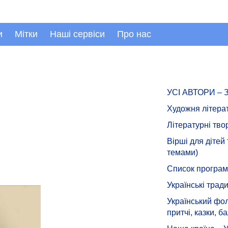
и
Мітки
Наші сервіси
Про нас
УСІ АВТОРИ –
Художня літера
Літературні тво
Вірші для дітей
темами)
Список програмн
Українські тради
Український фол
притчі, казки, ба