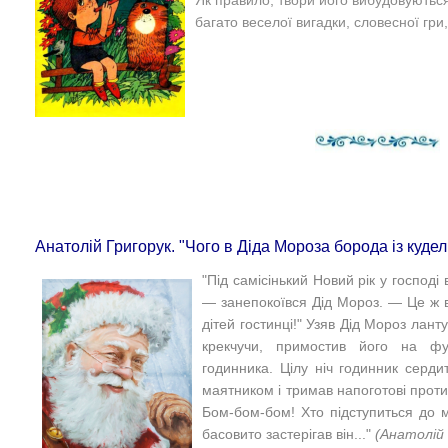
багато веселої вигадки, словесної гри
Анатолій Григорук. "Чого в Діда Мороза борода із куде
"Під самісінький Новий рік у господі
— занепокоївся Дід Мороз. — Це ж в
дітей гостинці!"
Узяв Дід Мороз ланту
крекчучи, примостив його на фу
годинника.
Цілу ніч годинник серди
маятником і тримав напоготові проти кр
Бом-бом-бом! Хто підступиться до 
басовито застерігав він..."
(Анатолій 