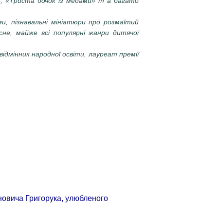
», «Триста бочок із медами» т а багато
ми, пізнавальні мініатюри про розмаїтий
асне, майже всі популярні жанри дитячої
відмінник народної освіти, лауреат премії
ановича Григорука, улюбленого