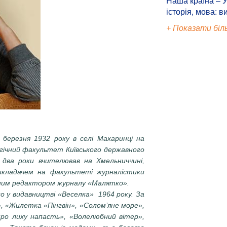
Наша країна – У
історія, мова: в
+ Показати біл
 березня 1932 року в селі Махаринці на
ологічний факультет Київського державного
 два роки вчителював на Хмельниччині,
викладачем на факультеті журналістики
овним редактором журналу «Малятко».
о у видавництві «Веселка» 1964 року. За
, «Жилетка «Пінгвін», «Солом’яне море»,
ро лиху напасть», «Волелюбний вітер»,