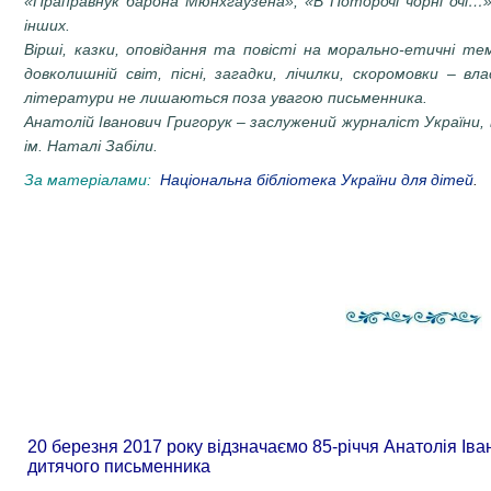
«Праправнук барона Мюнхгаузена», «В Поторочі чорні очі…
інших.
Вірші, казки, оповідання та повісті на морально-етичні те
довколишній світ, пісні, загадки, лічилки, скоромовки – вл
літератури не лишаються поза увагою письменника.
Анатолій Іванович Григорук – заслужений журналіст України, 
ім. Наталі Забіли.
За матеріалами:
Національна бібліотека України для дітей
.
20 березня 2017 року відзначаємо 85-річчя Анатолія Ів
дитячого письменника