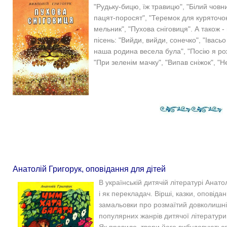
"Рудьку-бицю, їж травицю", "Білий човник
пацят-поросят", "Теремок для куряточок"
мельник", "Пухова сніговиця". А також 
пісень:
"Вийди, вийди, сонечко", "Івасьо
наша родина весела була", "Посію я рожу
"При зеленім мачку", "Випав сніжок", "Н
Анатолій Григорук, оповідання для дітей
В українській дитячій літературі Анатол
і як перекладач. Вірші, казки, оповід
замальовки про розмаїтий довколишній 
популярних жанрів дитячої літератур
Як правило, твори його вибудовуються