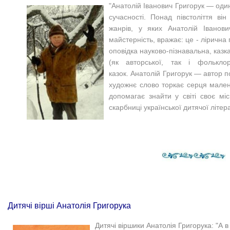
"Анатолій Іванович Григорук — оди
сучасності. Понад півстоліття він
жанрів, у яких Анатолій Іванов
майстерність, вражає: це - лірична 
оповідка науково-пізнавальна, казка
(як авторської, так і фолькло
казок. Анатолій Григорук — автор п
художнє слово торкає серця малень
допомагає знайти у світі своє мі
скарбниці української дитячої літер
Дитячі вірші Анатолія Григорука
Дитячі віршики Анатолія Григорука: "А в 