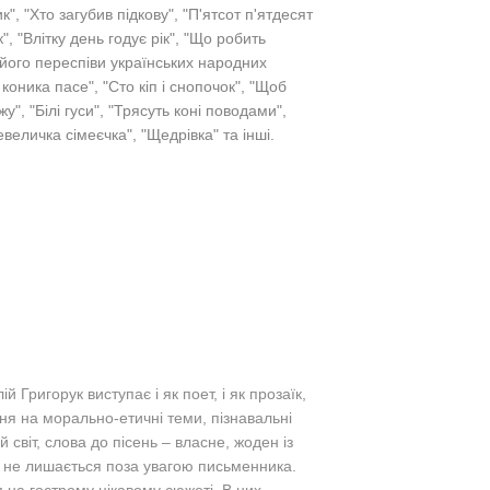
", "Хто загубив підкову", "П'ятсот п'ятдесят
, "Влітку день годує рік", "Що робить
- його переспіви українських народних
 коника пасе", "Сто кіп і снопочок", "Щоб
", "Білі гуси", "Трясуть коні поводами",
евеличка сімеєчка", "Щедрівка" та інші.
ій Григорук виступає і як поет, і як прозаїк,
ання на морально-етичні теми, пізнавальні
світ, слова до пісень – власне, жоден із
и не лишається поза увагою письменника.
 на гострому цікавому сюжеті. В них