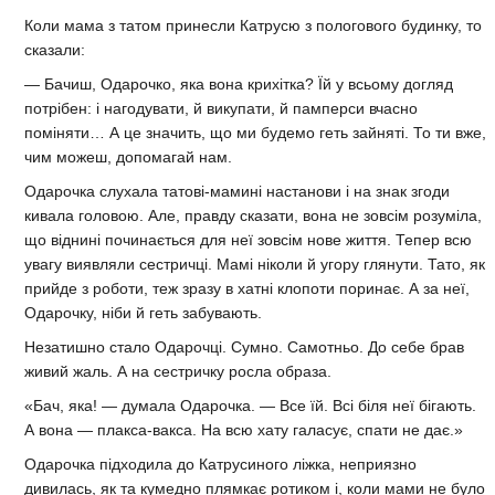
Коли мама з татом принесли Катрусю з пологового будинку, то
сказали:
― Бачиш, Одарочко, яка вона крихітка? Їй у всьому догляд
потрібен: і нагодувати, й викупати, й памперси вчасно
поміняти… А це значить, що ми будемо геть зайняті. То ти вже,
чим можеш, допомагай нам.
Одарочка слухала татові-мамині настанови і на знак згоди
кивала головою. Але, правду сказати, вона не зовсім розуміла,
що віднині починається для неї зовсім нове життя. Тепер всю
увагу виявляли сестричці. Мамі ніколи й угору глянути. Тато, як
прийде з роботи, теж зразу в хатні клопоти поринає. А за неї,
Одарочку, ніби й геть забувають.
Незатишно стало Одарочці. Сумно. Самотньо. До себе брав
живий жаль. А на сестричку росла образа.
«Бач, яка! ― думала Одарочка. ― Все їй. Всі біля неї бігають.
А вона ― плакса-вакса. На всю хату галасує, спати не дає.»
Одарочка підходила до Катрусиного ліжка, неприязно
дивилась, як та кумедно плямкає ротиком і, коли мами не було