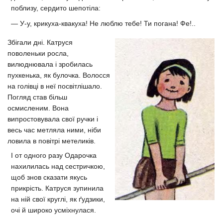
поблизу, сердито шепотіла:
― У-у, крикуха-квакуха! Не люблю тебе! Ти погана! Фе!..
Збігали дні. Катруся
поволеньки росла,
вилюднювала і зробилась
пухкенька, як булочка. Волосся
на голівці в неї посвітлішало.
Погляд став більш
осмисленим. Вона
випростовувала свої ручки і
весь час метляла ними, ніби
ловила в повітрі метеликів.
І от одного разу Одарочка
нахилилась над сестричкою,
щоб знов сказати якусь
прикрість. Катруся зупинила
на ній свої круглі, як ґудзики,
очі й широко усміхнулася.