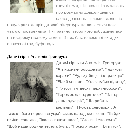
етичні теми, пізнавальні замальовки
про розмаїтий довколишній світ,
слова до пісень – власне, жоден із
популярних жанрів дитячої літератури не лишається поза
увагою письменника. Як правило, твори його вибудовуються
на гострому цікавому сюжеті. В них багато веселої вигадки,
словесної гри, буфонади.
Дитячі вірші Анатолія Григорука
Дитячі віршики Анатолія Григорука:
"А в кізоньки борідонька", "Індикові
корали", "Рудьку-бицю, їж травицю",
"Білий човник", "Хто загубив підкову",
"П'ятсот п'ятдесят пацят-поросят",
"Теремок для куряточок", "Влітку
день годує рік", "Що робить
мельник", "Пухова сніговиця". А
також - його переспіви українських народних пісень:
"Вийди,
вийди, сонечко", "Івасьо коника пасе", "Сто кіп і снопочок",
"Щоб наша родина весела була", "Посію я рожу", "Білі гуси",