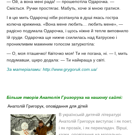
― Ой, а вона мені рада! ― прошепотіла Одарочка. ―
Сміється. Ручки простягає. Мабуть, хоче зі мною гратися.
І в цю мить Одарочці ніби розтанула в душі якась гостра
колюча крижинка. «Вона мене любить… любить мене», ―
радісно подумала Одарочка, і щось ніжне й тепле виповнило
їй груди. Одарочка ще нижче схилилась над Катрусею і
проникливим маминим голосом затуркотіла:
― О, моя пташечко! Квіточко моя! Ти не погана, ні. ― І, мить
подумавши, щиро додала: ― Ти найкраща у світі.
За матеріалами:
http://www.grygoruk.com.ua/
Більше творів Анатолія Григорука на нашому сайті:
Анатолій Григорук, оповідання для дітей
В українській дитячій літературі
Анатолій Григорук виступає і як поет,
і як прозаїк, і як перекладач. Вірші,
казки, оповідання на морально-