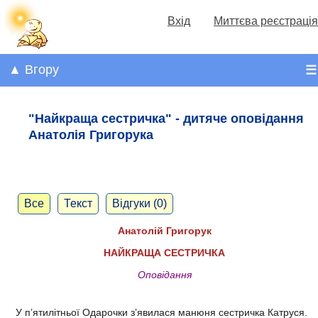
Вхід
Миттєва реєстрація
▲ Вгору
☰
"Найкраща сестричка" - дитяче оповідання
Анатолія Григорука
Все
Текст
Відгуки (0)
Анатолій Григорук
НАЙКРАЩА СЕСТРИЧКА
Оповідання​
У п’ятилітньої Одарочки з’явилася манюня сестричка Катруся.