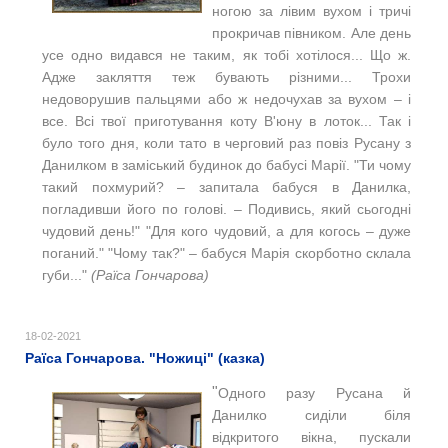
ногою за лівим вухом і тричі
прокричав півником. Але день
усе одно видався не таким, як тобі хотілося... Що ж.
Адже закляття теж бувають різними... Трохи
недоворушив пальцями або ж недочухав за вухом ‒ і
все. Всі твої приготування коту В'юну в лоток... Так і
було того дня, коли тато в черговий раз повіз Русану з
Данилком в заміський будинок до бабусі Марії. "Ти чому
такий похмурий? ‒ запитала бабуся в Данилка,
погладивши його по голові. ‒ Подивись, який сьогодні
чудовий день!" "Для кого чудовий, а для когось ‒ дуже
поганий." "Чому так?" ‒ бабуся Марія скорботно склала
губи..."
(Раїса Гончарова)
18-02-2021
Раїса Гончарова. "Ножиці" (казка)
"
Одного разу Русана й
Данилко сиділи біля
відкритого вікна, пускали