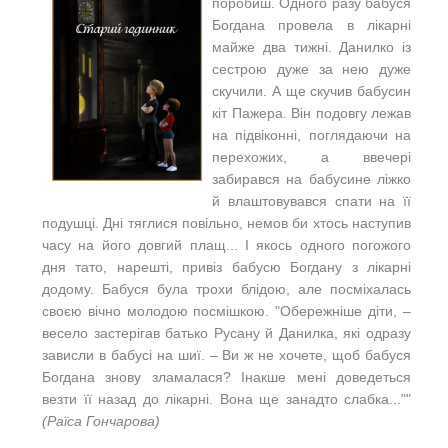
поробиш. Одного разу бабуся
Богдана провела в лікарні
майже два тижні. Данилко із
сестрою дуже за нею дуже
скучили. А ще скучив бабусин
кіт Пажера. Він подовгу лежав
на підвіконні, поглядаючи на
перехожих, а ввечері
забирався на бабусине ліжко
й влаштовувався спати на її
подушці. Дні тяглися повільно, немов би хтось наступив
часу на його довгий плащ... І якось одного погожого
дня тато, нарешті, привіз бабусю Богдану з лікарні
додому. Бабуся була трохи блідою, але посміхалась
своєю вічно молодою посмішкою. "Обережніше діти, ‒
весело застерігав батько Русану й Данилка, які одразу
зависли в бабусі на шиї. ‒ Ви ж не хочете, щоб бабуся
Богдана знову зламалася? Інакше мені доведеться
везти її назад до лікарні. Вона ще занадто слабка...""
(Раїса Гончарова)