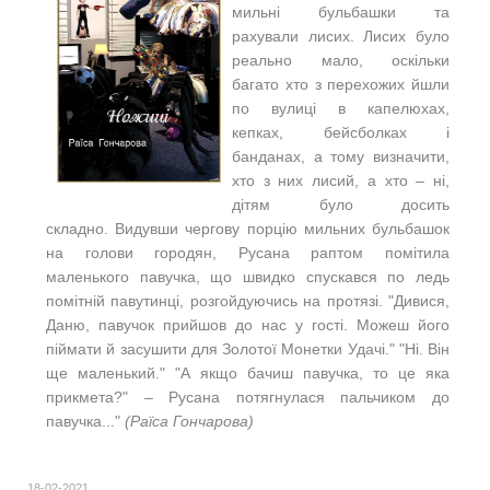
мильні бульбашки та
рахували лисих. Лисих було
реально мало, оскільки
багато хто з перехожих йшли
по вулиці в капелюхах,
кепках, бейсболках і
банданах, а тому визначити,
хто з них лисий, а хто ‒ ні,
дітям було досить
складно. Видувши чергову порцію мильних бульбашок
на голови городян, Русана раптом помітила
маленького павучка, що швидко спускався по ледь
помітній павутинці, розгойдуючись на протязі. "Дивися,
Даню, павучок прийшов до нас у гості. Можеш його
піймати й засушити для Золотої Монетки Удачі." "Ні. Він
ще маленький." "А якщо бачиш павучка, то це яка
прикмета?" ‒ Русана потягнулася пальчиком до
павучка..."
(Раїса Гончарова)
18-02-2021