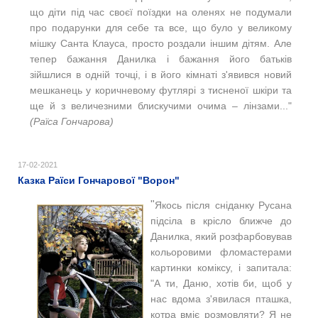
що діти під час своєї поїздки на оленях не подумали
про подарунки для себе та все, що було у великому
мішку Санта Клауса, просто роздали іншим дітям. Але
тепер бажання Данилка і бажання його батьків
зійшлися в одній точці, і в його кімнаті з'явився новий
мешканець у коричневому футлярі з тисненої шкіри та
ще й з величезними блискучими очима ‒ лінзами..."
(Раїса Гончарова)
17-02-2021
Казка Раїси Гончарової "Ворон"
"
Якось після сніданку Русана
підсіла в крісло ближче до
Данилка, який розфарбовував
кольоровими фломастерами
картинки коміксу, і запитала:
"А ти, Даню, хотів би, щоб у
нас вдома з'явилася пташка,
котра вміє розмовляти? Я не