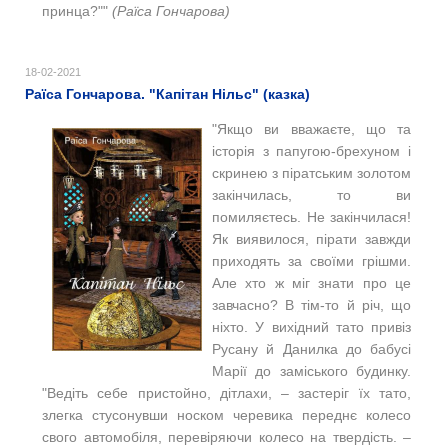
принца?""
(Раїса Гончарова)
18-02-2021
Раїса Гончарова. "Капітан Нільс" (казка)
"Якщо ви вважаєте, що та
історія з папугою-брехуном і
скринею з піратським золотом
закінчилась, то ви
помиляєтесь. Не закінчилася!
Як виявилося, пірати завжди
приходять за своїми грішми.
Але хто ж міг знати про це
завчасно? В тім-то й річ, що
ніхто. У вихідний тато привіз
Русану й Данилка до бабусі
Марії до заміського будинку.
"Ведіть себе пристойно, дітлахи, ‒ застеріг їх тато,
злегка стусонувши носком черевика переднє колесо
свого автомобіля, перевіряючи колесо на твердість. ‒