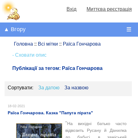
Вхід
Миттєва реєстрація
▲ Вгору
☰
Головна
::
Всі мітки
::
Раїса Гончарова
- Сховати опис
Публікації за тегом:
Раїса Гончарова
Сортувати:
За датою
За назвою
18-02-2021
Раїса Гончарова. Казка "Папуга пірата"
"
На вихідні батько часто
відвозить Русану й Данилка
до бабусі, в заміський