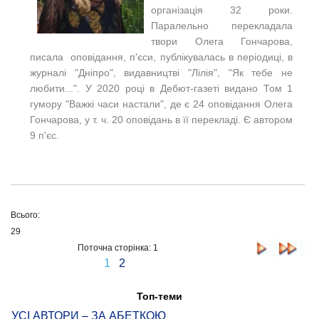
організація 32 роки.
Паралельно перекладала
твори Олега Гончарова,
писала оповідання, п'єси, публікувалась в періодиці, в
журналі "Дніпро", видавництві "Лілія", "Як тебе не
любити...". У 2020 році в Дебют-газеті видано Том 1
гумору "Важкі часи настали", де є 24 оповідання Олега
Гончарова, у т. ч. 20 оповідань в її перекладі. Є автором
9 п'єс.
Всього:
29
Поточна сторінка: 1
1
2
Топ-теми
УСІ АВТОРИ – ЗА АБЕТКОЮ