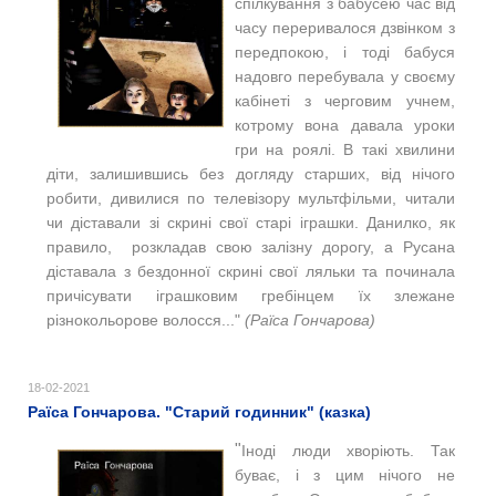
спілкування з бабусею час від
часу переривалося дзвінком з
передпокою, і тоді бабуся
надовго перебувала у своєму
кабінеті з черговим учнем,
котрому вона давала уроки
гри на роялі. В такі хвилини
діти, залишившись без догляду старших, від нічого
робити, дивилися по телевізору мультфільми, читали
чи діставали зі скрині свої старі іграшки. Данилко, як
правило, розкладав свою залізну дорогу, а Русана
діставала з бездонної скрині свої ляльки та починала
причісувати іграшковим гребінцем їх злежане
різнокольорове волосся..."
(Раїса Гончарова)
18-02-2021
Раїса Гончарова. "Старий годинник" (казка)
"
Іноді люди хворіють. Так
буває, і з цим нічого не