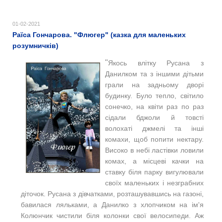
01-02-2021
Раїса Гончарова. "Флюгер" (казка для маленьких
розумничків)
"
Якось влітку Русана з
Данилком та з іншими дітьми
грали на задньому дворі
будинку. Було тепло, світило
сонечко, на квіти раз по раз
сідали бджоли й товсті
волохаті джмелі та інші
комахи, щоб попити нектару.
Високо в небі ластівки ловили
комах, а місцеві качки на
ставку біля парку вигулювали
своїх маленьких і незграбних
діточок.
Русана з дівчатками, розташувавшись на газоні,
бавилася ляльками, а Данилко з хлопчиком на ім'я
Колюнчик чистили біля колонки свої велосипеди.
Аж