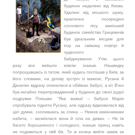
будинок недалеко від Києва.
Удалині від міського шуму,
практично посередині
соснового лісу, заміський
будинок сімейства Грицевичів
був ідеальним місцем для
ігор на свіжому повітрі й
чудесного
байдикування. Утім, цього
разу все вийшло зовсім інакше. Нашвидку
попрощавшись із татом, який кудись поспішав у Київ, за
його словами, на ділову зустріч із мамою, Русана й
Данилко відразу опинилися в обіймах бабусі, а кіт В'юн
був негайно перепроваджений у будинок до своєї рудої
подружки Плюшки. "Яка важка! ‒ бабуся Марія
спробувала підняти Русану, але одразу відмовилася від
цієї думки, схопившись за спину. ‒ Немов камінчиками
набита, ‒ засміялася вона й сіла на диван. ‒ Не їж
багато борошняного і солодкого, інакше принц навіть
не подивиться у твій бік. Ти ж хочеш вийти заміж за