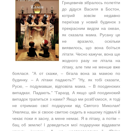
Грицевичів зібралось полетіти
до дідуся Василя в Бостон,
котрий зовсім недавно
переїхав у новий будинок з
прекрасним видом на океан,
як сказала мама. Русану це
не вразило, оскільки
виявилось, що вона боїться
літати. Чесно кажучи, вона ще
жодного разу не літала на
літаку, але тим не менше вже
боялася. "А от скажи, ‒ бігала вона за мамою по
будинку. ‒ А літаки падають?" "Ну, як тобі сказати,
Русю, ‒ подумавши, відповіла мама. ‒ В поодиноких
випадках. Падають." "Гаразд. А якщо цей поодинокий
випадок трапиться з нами? Якщо ми розіб'ємося, я тоді
не отримаю свої подарунки від Святого Миколая!
Уявляєш, він зі своєю свитою сидить в нашому підвалі й
чекає поки я засну, а мене немає. Я в літаку, а потім ‒
бац об землю! І доведеться мої подарунки віддавати