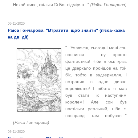
Нехай живе, скільки їй Бог відміряв..."
(Раїса Гончарова)
08-11-2020
Раїса Гончарова. "Втратити, щоб знайти" (п'єса-казка
на дві дії)
"...Уявляєш, сьогодні мені сон
наснився ‒ ну просто
фантастика! Ніби я ось крізь
це дзеркало пройшов на той
бік, тобто в задзеркалля, і
потрапив в одне дивне
королівство! І нібито я мав
був стати їх наступним
королем! Але сон був
настільки реальний, ніби я
насправді там побував..."
(Раїса Гончарова)
08-11-2020