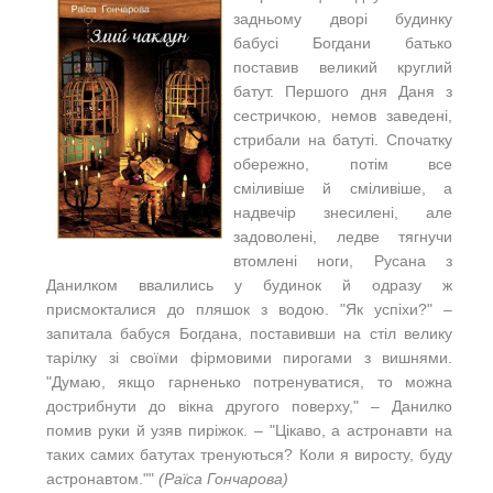
задньому дворі будинку
бабусі Богдани батько
поставив великий круглий
батут. Першого дня Даня з
сестричкою, немов заведені,
стрибали на батуті. Спочатку
обережно, потім все
сміливіше й сміливіше, а
надвечір знесилені, але
задоволені, ледве тягнучи
втомлені ноги, Русана з
Данилком ввалились у будинок й одразу ж
присмокталися до пляшок з водою. "
Як успіхи?" –
запитала бабуся Богдана, поставивши на стіл велику
тарілку зі своїми фірмовими пирогами з вишнями.
"Думаю, якщо гарненько потренуватися, то можна
дострибнути до вікна другого поверху," – Данилко
помив руки й узяв пиріжок. – "Цікаво, а астронавти на
таких самих батутах тренуються? Коли я виросту, буду
астронавтом.""
(Раїса Гончарова)