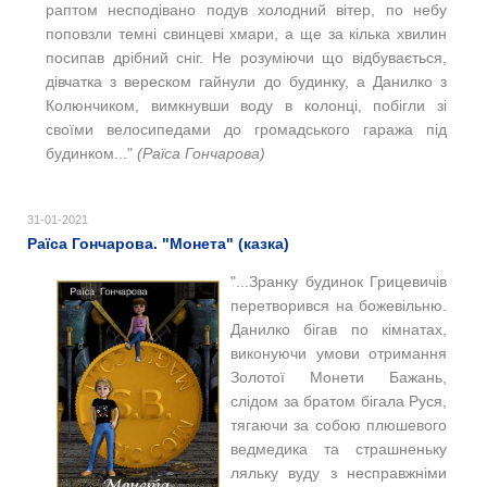
раптом несподівано подув холодний вітер, по небу
поповзли темні свинцеві хмари, а ще за кілька хвилин
посипав дрібний сніг. Не розуміючи що відбувається,
дівчатка з вереском гайнули до будинку, а Данилко з
Колюнчиком, вимкнувши воду в колонці, побігли зі
своїми велосипедами до громадського гаража під
будинком..."
(Раїса Гончарова)
31-01-2021
Раїса Гончарова. "Монета" (казка)
"...З
ранку будинок Грицевичів
перетворився на божевільню.
Данилко бігав по кімнатах,
виконуючи умови отримання
Золотої Монети Бажань,
слідом за братом бігала Руся,
тягаючи за собою плюшевого
ведмедика та страшненьку
ляльку вуду з несправжніми