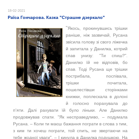
18-02-2021
Раїса Гончарова. Казка "Страшне дзеркало"
"
Якось, прокинувшись трішки
раніше, ніж зазвичай, Русана
звісила голову зі свого ліжечка
й запитала у Данилка, котрий
спав унизу: "Ти спиш?".
Данилко їй не відповів, бо
спав. Тоді Русана ще трішки
пострибала, поспівала,
трішки почитала,
пошелестівши сторінками
книжки, поплескала в долоні
й голосно порахувала до
п'яти. Далі рахувати їй було ліньки. Але Данилко
продовжував спати. "Як несправедливо, ‒ подумала
Русана. ‒ Коли ти маєш бажання пограти в слова з тим,
з ким ти хочеш пограти, той спить, не звертаючи на
тебе жодної уваги". ‒ І кинула в Данилка подушкою. На