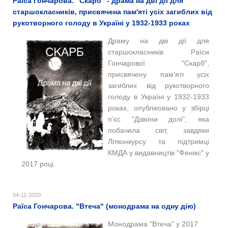
Раїса Гончарова. "Скарб" - драма на дві дії для
старшокласників, присвячена пам'яті усіх загиблих від
рукотворного голоду в Україні у 1932-1933 роках
Драму на дві дії для
старшокласників Раїси
Гончарової "Скарб",
присвячену пам'яті усіх
загиблих від рукотворного
голоду в Україні у 1932-1933
роках, опубліковано у збірці
п’єс "Дзвони долі", яка
побачила світ, завдяки
Літконкурсу та підтримці
КМДА у видавництві "Фенікс" у
2017 році.
04-11-2020
Раїса Гончарова. "Втеча" (монодрама на одну дію)
Монодрама "Втеча" у 2017