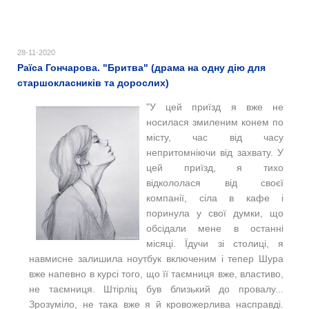
28-11-2020
Раїса Гончарова. "Бритва" (драма на одну дію для
старшокласників та дорослих)
"
У цей приїзд я вже не
носилася змиленим конем по
місту, час від часу
непритомніючи від захвату. У
цей приїзд, я тихо
відкололася від своєї
компанії, сіла в кафе і
поринула у свої думки, що
обсідали мене в останні
місяці. Їдучи зі столиці, я
навмисне залишила ноутбук включеним і тепер Шура
вже напевно в курсі того, що її таємниця вже, властиво,
не таємниця. Штірліц був близький до провалу...
Зрозуміло, не така вже я й кровожерлива насправді.