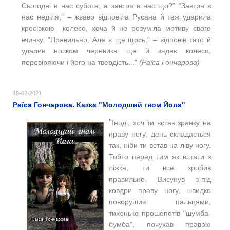
Сьогодні в нас субота, а завтра в нас що?" "Завтра в
нас неділя," ‒ жваво відповіла Русана й теж ударила
кросівкою колесо, хоча й не розуміла мотиву свого
вчинку. "Правильно. Але є ще щось," ‒ відповів тато й
ударив носком черевика ще й заднє колесо,
перевіряючи і його на твердість..."
(Раїса Гончарова)
18-02-2021
Раїса Гончарова. Казка "Молодший гном Йола"
"
Іноді, хоч ти встав зранку на
праву ногу, день складається
так, ніби ти встав на ліву ногу.
Тобто перед тим як встати з
ліжка, ти все зробив
правильно. Висунув з-під
ковдри праву ногу, швидко
поворушив пальцями,
тихенько прошепотів "шумба-
бумба", почухав правою