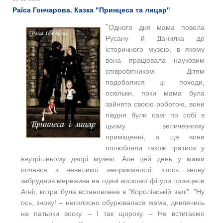
Раїса Гончарова. Казка "Принцеса та лицар"
"
Одного дня мама повела
Русану й Данилка до
історичного музею, в якому
вона працювала науковим
співробітником. Дітям
подобалися ці походи,
оскільки, поки мама була
зайнята своєю роботою, вони
півдня були самі по собі в
цьому величезному
приміщенні, а ще вони
полюбляли також гратися у
внутрішньому дворі музею. Але цей день у мами
почався з невеликої неприємності: хтось знову
забруднив мережива на одязі воскової фігури принцеси
Агнії, котра була встановлена в "Королівській залі". "Ну
ось, знову! ‒ неголосно обурювалася мама, дивлячись
на патьоки воску. ‒ І так щороку. ‒ Не встигаємо