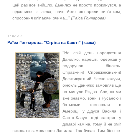
цей раз все вийшло. Данилко не просто прокинувся, а
підхопився з ліжка, наче його ошпарили кип'ятком,
спросоння кліпаючи очима..."
(Раїса Гончарова)
17-02-2021
Раїса Гончарова. "Стріла на башті" (казка)
"
На свій день народження
Данилко, нарешті, одержав у
подарунок бінокль.
Справжній! Справжнісінький!
Десятикратний. Чесно кажучи,
бінокль Данилко замовляв ще
на минуле Різдво. Але, як ми
вже знаємо, вони з Русаною і
батьками гостювали в
Америці, у дідуся Василя, і
Санта-Клаус тоді застряг у
димарі каміна, тому й не зміг
виконати замовлення Данилка. Так буває. Тим більше,