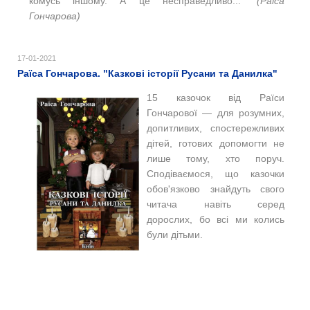
комусь іншому. А це несправедливо
..."
(
Раїса
Гончарова)
17-01-2021
Раїса Гончарова. "Казкові історії Русани та Данилка"
15 казочок від Раїси
Гончарової
—
для розумних,
допитливих, спостережливих
дітей, готових допомогти не
лише тому, хто поруч.
Сподіваємося, що казочки
обов'язково знайдуть свого
читача навіть серед
дорослих, бо всі ми колись
були дітьми.