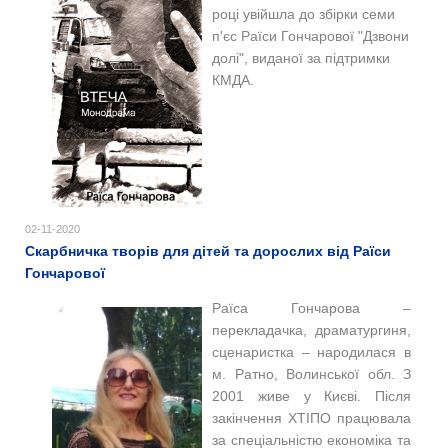
році увійшла до збірки семи
п'єс Раїси Гончарової "Дзвони
долі", виданої за підтримки
КМДА.
02-11-2020
Скарбничка творів для дітей та дорослих від Раїси
Гончарової
Раїса Гончарова ‒
перекладачка, драматургиня,
сценаристка ‒ народилася в
м. Ратно, Волинської обл. З
2001 живе у Києві. Після
закінчення ХТІПО працювала
за спеціальністю економіка та