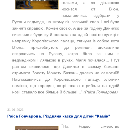
голками, а за дівчинкою
носився кіт В'юн,
намагаючись відібрати у
Русани ведмедя, на якому він зазвичай спав. І всі були
зайняті справою. Кожен своєю.
А ще за годину Данилко
вискочив з будинку й поскакав на одній нозі по вулиці в
напрямку Королівського палацу, тягнучи із собою кота
В'юна, пристебнутого до ремінця, щохвилини
озираючись на Русану, котра бігла за ним з
ведмедиком і лялькою в руках. Магія почалася...
І тут
раптом виявилося, що Данилко в своєму бажанні
отримати Золоту Монету Бажань далеко не самотній!
Наближаючись до Королівського палацу, хлопчик
помітив, що городян, котрі жваво стрибали на одній
нозі, ставало все більше й більше!
..."
(Раїса Гончарова)
31-01-2021
Раїса Гончарова. Різдвяна казка для дітей "Камін"
"
На Різдво сімейство