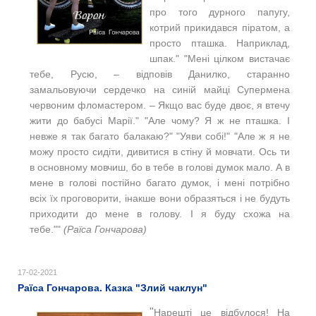
про того дурного папугу,
котрий прикидався піратом, а
просто пташка. Наприклад,
шпак." "Мені цілком вистачає
тебе, Русю, ‒ відповів Данилко, старанно
замальовуючи сердечко на синій майці Супермена
червоним фломастером. ‒ Якщо вас буде двоє, я втечу
жити до бабусі Марії." "Але чому? Я ж не пташка. І
невже я так багато балакаю?" "Уяви собі!" "
Але ж я не
можу просто сидіти, дивитися в стіну й мовчати. Ось ти
в основному мовчиш, бо в тебе в голові думок мало. А в
мене в голові постійно багато думок, і мені потрібно
всіх їх проговорити, інакше вони образяться і не будуть
приходити до мене в голову. І я буду схожа на
тебе.
""
(Раїса Гончарова)
17-02-2021
Раїса Гончарова. Казка "Злий чаклун"
"
Нарешті це відбулося! На