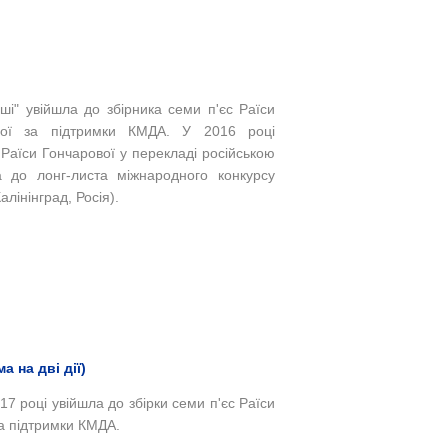
ші" увійшла до збірника семи п'єс Раїси
аної за підтримки КМДА. У 2016 році
ї Раїси Гончарової у перекладі російською
 до лонг-листа міжнародного конкурсу
алінінград, Росія).
 на дві дії)
7 році увійшла до збірки семи п'єс Раїси
за підтримки КМДА.