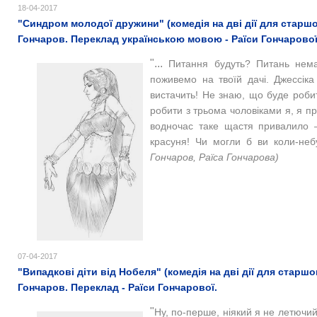
18-04-2017
"Синдром молодої дружини" (комедія на дві дії для старшо
Гончаров. Переклад українською мовою - Раїси Гончарової
"...
Питання будуть? Питань нема.
поживемо на твоїй дачі. Джессіка
вистачить! Не знаю, що буде роби
робити з трьома чоловіками я, я п
водночас таке щастя привалило –
красуня! Чи могли б ви коли-неб
Гончаров, Раїса Гончарова)
07-04-2017
"Випадкові діти від Нобеля" (комедія на дві дії для старш
Гончаров. Переклад - Раїси Гончарової.
"
Ну, по-перше, ніякий я не летючий.