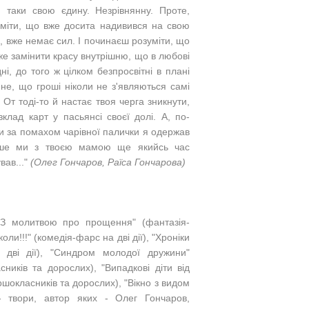
я таки свою єдину. Незрівнянну. Проте,
уміти, що вже досита надивився на свою
і, вже немає сил. І починаєш розуміти, що
же замінити красу внутрішню, що в любові
ні, до того ж цілком безпросвітні в плані
не, що гроші ніколи не з'являються самі
 От тоді-то й настає твоя черга зникнути,
клад карт у пасьянсі своєї долі. А, по-
би за помахом чарівної палички я одержав
льше ми з твоєю мамою ще якийсь час
вав..."
(Олег Гончаров, Раїса Гончарова)
, "З молитвою про прощення" (фантазія-
коли!!!" (комедія-фарс на дві дії), "Хроніки
а дві дії), "Синдром молодої дружини"
сників та дорослих), "Випадкові діти від
ршокласників та дорослих), "Вікно з видом
- твори, автор яких - Олег Гончаров,