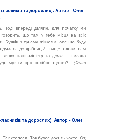
класників та дорослих). Автор - Олег
.
 Тоді вперед! Ділягін, для початку ми
 говорить, що там у тебе місця на всіх
ти Булкін з трьома жінками, але що буду
родумала до дрібниць! І вище голови, вам
 жінка напів-міністр та дочка – писана
удь мріяти про подібне щастя?!"
(Олег
окласників та дорослих). Автор - Олег
 Так сталося. Так буває досить часто. От,