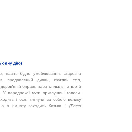
а одну дію)
е, навіть бідне умеблювання: старезна
в, продавлений диван, круглий стіл,
дерев'яній оправі, пара стільців та ще й
. У передпокої чути приглушені голоси.
аходить Люся, тягнучи за собою велику
ю в кімнату заходить Катька..."
(Раїса