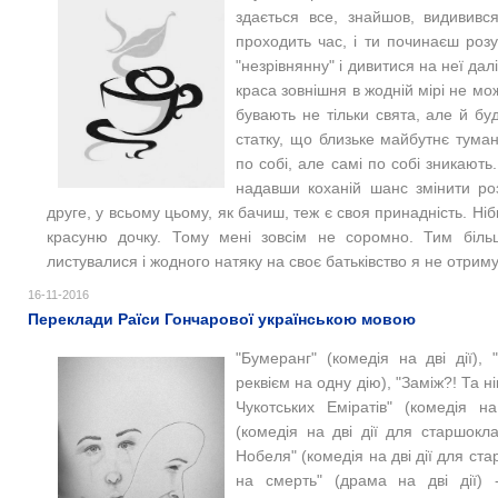
здається все, знайшов, видививс
проходить час, і ти починаєш роз
"незрівнянну" і дивитися на неї дал
краса зовнішня в жодній мірі не мо
бувають не тільки свята, але й буд
статку, що близьке майбутнє туман
по собі, але самі по собі зникають.
надавши коханій шанс змінити роз
друге, у всьому цьому, як бачиш, теж є своя принадність. Ні
красуню дочку. Тому мені зовсім не соромно. Тим бі
листувалися і жодного натяку на своє батьківство я не отриму
16-11-2016
Переклади Раїси Гончарової українською мовою
"Бумеранг" (комедія на дві дії)
реквієм на одну дію), "Заміж?! Та ні
Чукотських Еміратів" (комедія н
(комедія на дві дії для старшокла
Нобеля" (комедія на дві дії для ста
на смерть" (драма на дві дії) 