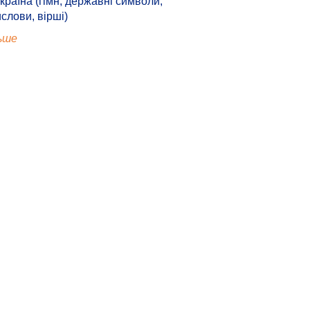
країна (гімн, державні символи,
ислови, вірші)
ьше