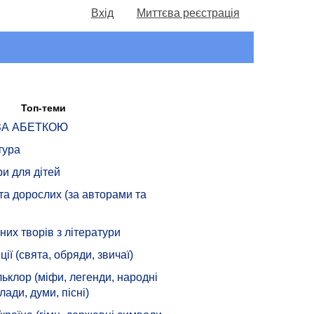
Вхід
Миттєва реєстрація
Топ-теми
 ЗА АБЕТКОЮ
тура
ри для дітей
 та дорослих (за авторами та
их творів з літератури
ції (свята, обряди, звичаї)
ьклор (міфи, легенди, народні
лади, думи, пісні)