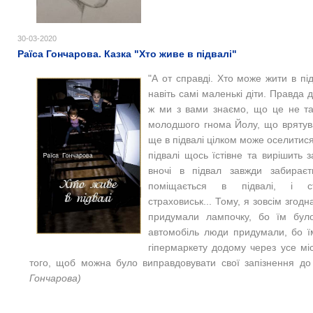
30-03-2020
Раїса Гончарова. Казка "Хто живе в підвалі"
"
А от справді. Хто може жити в під
навіть самі маленькі діти. Правда 
ж ми з вами знаємо, що це не та
молодшого гнома Йолу, що врятув
ще в підвалі цілком може оселитис
підвалі щось їстівне та вирішить
вночі в підвал завжди забирає
поміщається в підвалі, і с
страховиськ...
Тому, я зовсім згод
придумали лампочку, бо їм було
автомобіль люди придумали, бо їм
гіпермаркету додому через усе м
того, щоб можна було виправдовувати свої запізнення до
Гончарова)