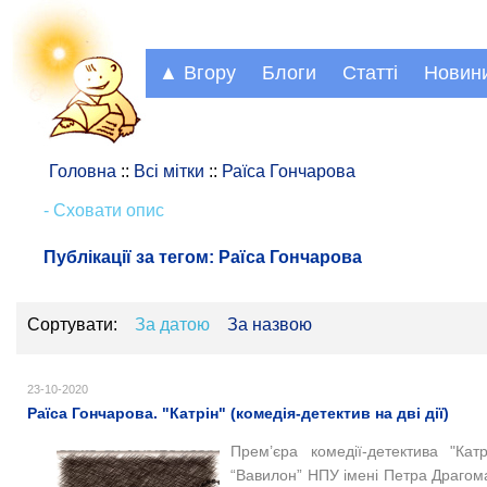
▲ Вгору
Блоги
Статті
Новин
Головна
::
Всі мітки
::
Раїса Гончарова
- Сховати опис
Публікації за тегом:
Раїса Гончарова
Сортувати:
За датою
За назвою
23-10-2020
Раїса Гончарова. "Катрін" (комедія-детектив на дві дії)
Прем’єра комедії-детектива "Ка
“Вавилон” НПУ імені Петра Драгома