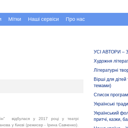
и
Мітки
Наші сервіси
Про нас
УСІ АВТОРИ –
Художня літера
Літературні тво
Вірші для дітей
темами)
Список програмн
Українські тради
Український фол
трін" відбулася у 2017 році у театрі
притчі, казки, ба
нова у Києві (режисер - Ірина Савченко).