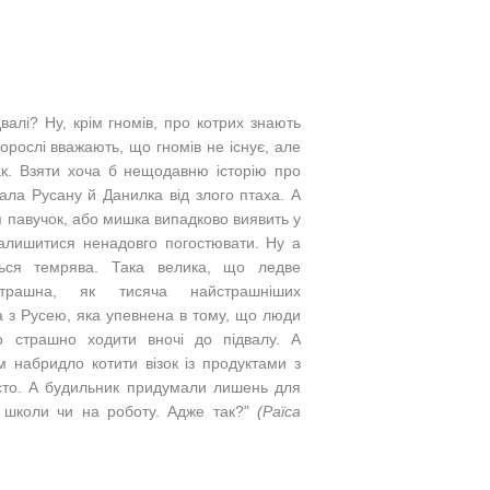
валі? Ну, крім гномів, про котрих знають
дорослі вважають, що гномів не існує, але
к. Взяти хоча б нещодавню історію про
ала Русану й Данилка від злого птаха.
А
я павучок, або мишка випадково виявить у
 залишитися ненадовго погостювати. Ну а
ться темрява. Така велика, що ледве
трашна, як тисяча найстрашніших
на з Русею, яка упевнена в тому, що люди
 страшно ходити вночі до підвалу. А
 набридло котити візок із продуктами з
істо. А будильник придумали лишень для
 школи чи на роботу. Адже так?
"
(Раїса