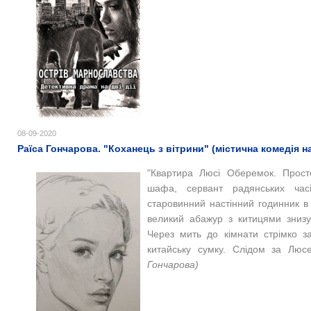
08-09-2020
Раїса Гончарова. "Коханець з вітрини" (містична комедія н
"Квартира Люсі Оберемок. Прост
шафа, сервант радянських часі
старовинний настінний годинник в 
великий абажур з китицями знизу
Через мить до кімнати стрімко з
китайську сумку. Слідом за Люсе
Гончарова)