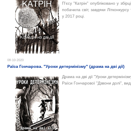
П’єсу "Катрін" опубліковано у збірц
побачила світ, завдяки Літконкурсу
у 2017 році.
08-10-2020
Раїса Гончарова. "Уроки детермінізму" (драма на дві дії)
Драма на дві дії "Уроки детермінізм
Раїси Гончарової "Дзвони долі", ви