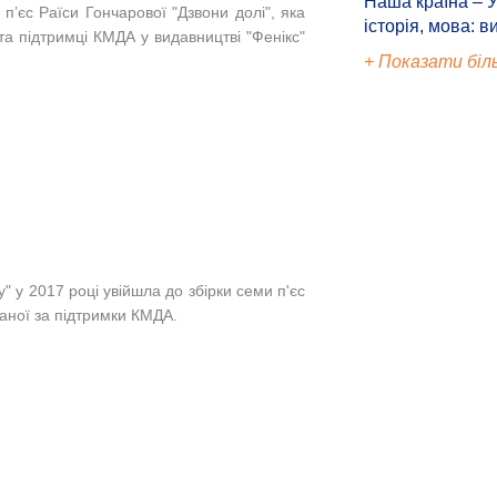
Наша країна – У
і п’єс Раїси Гончарової "Дзвони долі", яка
історія, мова: в
 та підтримці КМДА у видавництві "Фенікс"
+ Показати біл
у" у 2017 році увійшла до збірки семи п'єс
даної за підтримки КМДА.