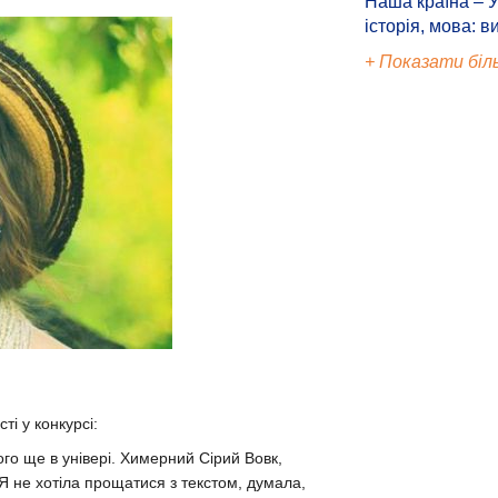
Наша країна – У
історія, мова: в
+ Показати біл
ті у конкурсі:
ого ще в універі. Химерний Сірий Вовк,
 Я не хотіла прощатися з текстом, думала,