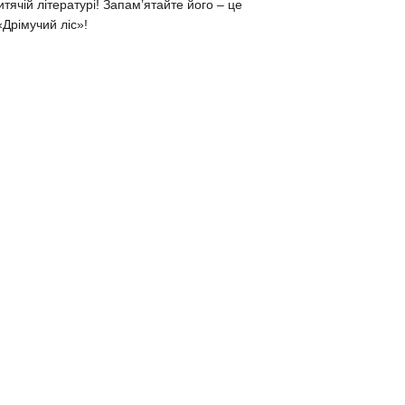
итячій літературі! Запам’ятайте його – це
Дрімучий ліс»!