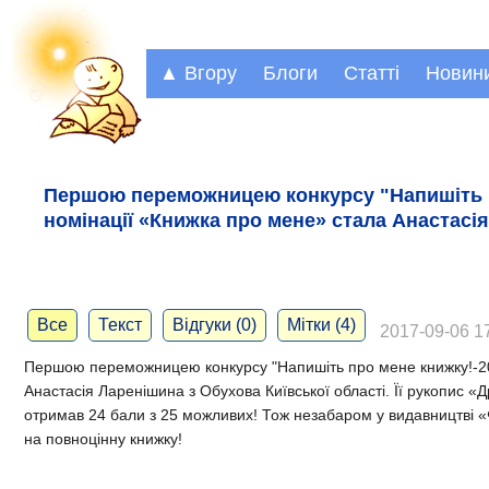
▲ Вгору
Блоги
Статті
Новин
Першою переможницею конкурсу "Напишіть п
номінації «Книжка про мене» стала Анастасі
Все
Текст
Відгуки (0)
Мітки (4)
2017-09-06 17
Першою переможницею конкурсу "Напишіть про мене книжку!-20
Анастасія Ларенішина з Обухова Київської області. Її рукопис «Др
отримав 24 бали з 25 можливих! Тож незабаром у видавництві 
на повноцінну книжку!