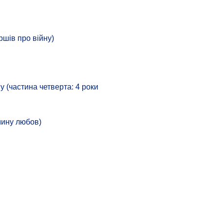
ршів про війну)
у (частина четверта: 4 роки
мину любов)