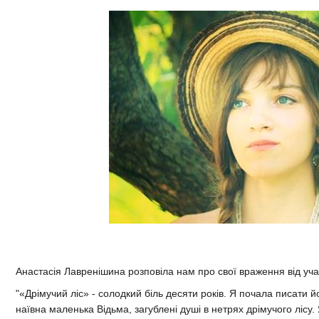
Анастасія Лавренішина розповіла нам про свої враження від учас
"«Дрімучий ліс» - солодкий біль десяти років. Я почала писати й
наївна маленька Відьма, загублені душі в нетрях дрімучого лісу.