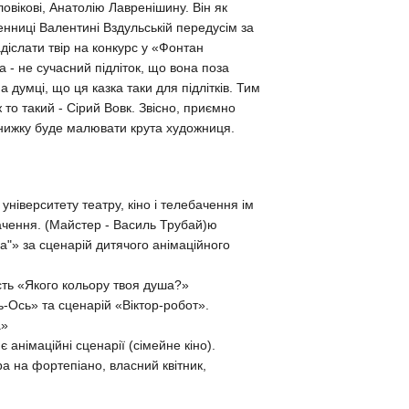
овікові, Анатолію Лавренішину. Він як
енниці Валентині Вздульській передусім за
надіслати твір на конкурс у «Фонтан
а - не сучасний підліток, що вона поза
 думці, що ця казка таки для підлітків. Тим
 то такий - Сірий Вовк. Звісно, приємно
 книжку буде малювати крута художниця.
університету театру, кіно і телебачення ім
ебачення. (Майстер - Василь Трубай)ю
а"» за сценарій дитячого анімаційного
сть «Якого кольору твоя душа?»
ь-Ось» та сценарій «Віктор-робот».
а»
 анімаційні сценарії (сімейне кіно).
ра на фортепіано, власний квітник,