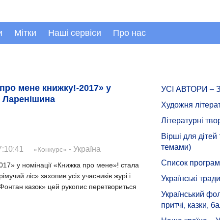
и
Мітки
Наші сервіси
Про нас
ро мене книжку!-2017» у
УСІ АВТОРИ –
я Ларенішина
Художня літера
Літературні тво
Вірші для дітей
темами)
:10:41
- Україна
«Конкурс»
Список програмн
17» у номінації «Книжка про мене»! стала
імучий ліс» захопив усіх учасників журі і
Українські тради
«Фонтан казок» цей рукопис перетвориться
Український фол
притчі, казки, ба