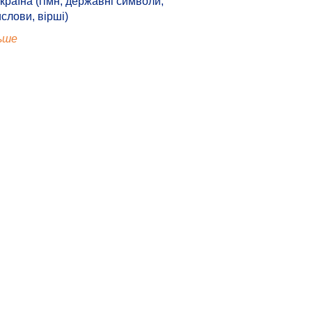
країна (гімн, державні символи,
ислови, вірші)
ьше