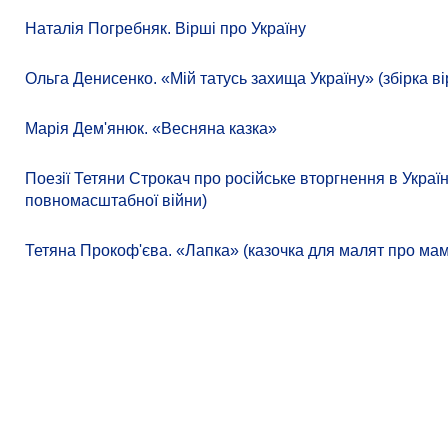
Наталія Погребняк. Вірші про Україну
Ольга Денисенко. «Мій татусь захища Україну» (збірка ві
Марія Дем'янюк. «Весняна казка»
Поезії Тетяни Строкач про російське вторгнення в Україн
повномасштабної війни)
Тетяна Прокоф'єва. «Лапка» (казочка для малят про ма