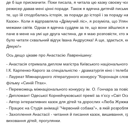
де б іще присмачити. Поки писала, я читала цю казку своєму чол
режисер давав мені цінні поради. Також я вдячна дитячій письм
те, що їй сподобалась історія, за поради до історії і за пораду 
Казок». Коли я відправляла «Дрімучий ліс», я розуміла, що Улян
межами світів. Однак я вдячна суддям за те, що вони зійшлися на
паче в мене на умі ще друга частина, де я маю розповісти, хто ж
було читати схвальний відгук Івана Андрусяка! А ще, здається,
Дякую!»
Ось дещо цікаве про Анастасію Лавренішину:
- Анастасія отримала диплом магістра Київського національного 
І.К. Карпенко-Карого за спеціальністю - драматургія кіно і тел
- Лауреат Міжнародного літературного конкурсу "Коронація слов
фільму «Синій Птах».
- Переможець міжнаціонального конкурсу ім. О. Гончара за пові
- Дипломант Одеської Корнейчуковської премії за п’єсу «Світ Ос
- Автор інтерактивних казок для дітей та дорослих «Люба Жужж
- Працює на Студія анімації "Червоний собака"», в якій розробляє
- Захоплення Анастасії - читання й писання казок, вишивання, г
виховання дітей, прогулянки.