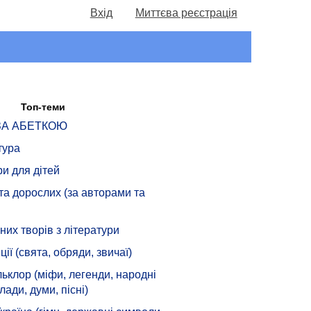
Вхід
Миттєва реєстрація
Топ-теми
 ЗА АБЕТКОЮ
тура
ри для дітей
 та дорослих (за авторами та
их творів з літератури
ції (свята, обряди, звичаї)
ьклор (міфи, легенди, народні
лади, думи, пісні)