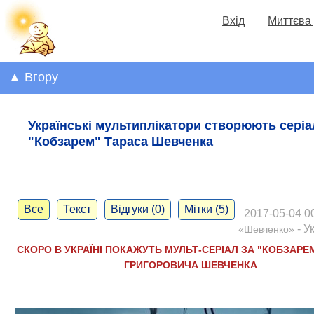
Вхід
Миттєва 
▲ Вгору
Українські мультиплікатори створюють серіа
"Кобзарем" Тараса Шевченка
Все
Текст
Відгуки (0)
Мітки (5)
2017-05-04 00
- У
«Шевченко»
СКОРО В УКРАЇНІ ПОКАЖУТЬ МУЛЬТ-СЕРІАЛ ЗА "КОБЗАРЕ
ГРИГОРОВИЧА ШЕВЧЕНКА