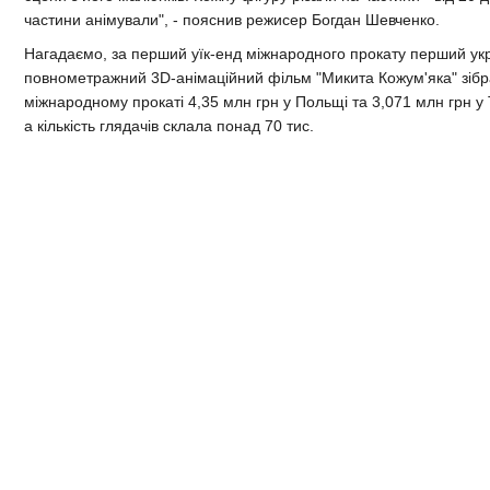
частини анімували", - пояснив режисер Богдан Шевченко.
Нагадаємо, за перший уїк-енд міжнародного прокату перший ук
повнометражний 3D-анімаційний фільм "Микита Кожум'яка" зібр
міжнародному прокаті 4,35 млн грн у Польщі та 3,071 млн грн у 
а кількість глядачів склала понад 70 тис.