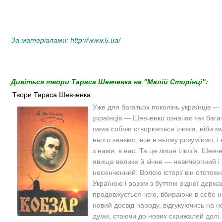
За матеріалами:
http://www.5.ua/
Дивіться твори Тараса Шевченка на "Малій Сторінці":
Твори Тараса Шевченка
Уже для багатьох поколінь українців — і
українців — Шевченко означає так бага
сама собою створюється ілюзія, ніби м
нього знаємо, все в ньому розуміємо, і 
з нами, в нас. Та це лише ілюзія. Шевч
явище велике й вічне — невичерпний і
нескінченний. Волею історії він ототож
Україною і разом з буттям рідної держа
продовжується нею, вбираючи в себе но
новий досвід народу, відгукуючись на но
думи, стаючи до нових скрижалей долі.