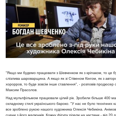
"Якщо ми будемо працювати з Шевченком як з кріпаком, то це б
слізлива шароварщина. А якщо як зі Стівеном Кінгом, як з авто
хорорров, то буде зовсім інше ставлення", - розповів продюсер 
Максим Прасолов.
Над мультфільмом працювали цілий рік. Зробили більше 400 ма
складному стилі українського бароко. "У нас не було технічних к
все зроблено рукою нашого художника Олексія Чебикіна. Анімова
сцени з його малюнків. Кожну фігуру різали на частини - від 20 до