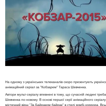
На одному з українських телеканалів скоро презентують українс
анімаційний серіал за "Кобзарем" Тараса Шевченка.
Автори мульт-серіалу впевнені в тому, що сучасній людині треб
Шевченка по-новому. В основі першої серії анімаційного серіалу
містичний вірш "За Байраком байрак" в стилі зомбі-хоррора. Всь