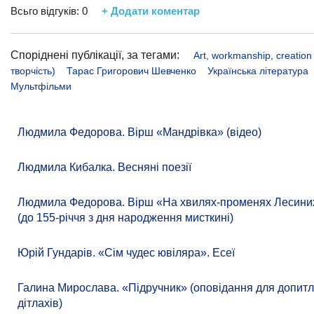
Всьго відгуків:
0
+ Додати коментар
Споріднені публікації, за тегами:
Art, workmanship, creation
творчість)
Тарас Григорович Шевченко
Українська література
Мультфільми
Людмила Федорова. Вірш «Мандрівка» (відео)
Людмила Кибалка. Весняні поезії
Людмила Федорова. Вірш «На хвилях-променях Лесиних
(до 155-річчя з дня народження мисткині)
Юрій Гундарів. «Сім чудес ювіляра». Есеї
Галина Мирослава. «Підручник» (оповідання для допит
дітлахів)