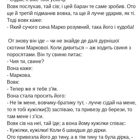
Вовк послухав, тай сів; і цей баран те саме зробив. Ото
ще й третій підманив вовка, та ще й лучче ударив, як ті.
Тоді вовк каже:
- Який сучого сина Марко розумний, така його і худоба!
От знову він іде – чи не знайде де далі дурнішої
скотини Маркової. Коли дивиться – аж ходить свиня з
поросятами. Він ту свиню питає:
- Чия ти, свине?
Вона каже:
- Маркова.
Вовк:
- Тепер же я тебе з’їм.
Вона стала просить його:
- Не їж мене, вовчику-братику тут, - лучче сідай на мене,
то я тобі кужілки(3) заспіваю, та привезу до берези, то
там мене і з’їси.
Вовк сів на неї, тай їде; а вона йому кужілки співає:
- Кужілки, кужілки! Коли б швидше до дірки.
Ото привезла його до тину, а в тім тину та була дірка, -