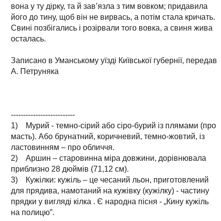
вона у ту дірку, та й зав’язла з тим вовком; придавила
його до тину, щоб він не вирвась, а потім стала кричать.
Свині позбігались і розірвали того вовка, а свиня жива
осталась.
Записано в Уманському уїзді Київської губернії, передав
А. Петруняка
--------------------------
1) Мурий - темно-сірий або сіро-бурий із плямами (про
масть). Або брунатний, коричневий, темно-жовтий, із
ластовинням – про обличчя.
2) Аршин – старовинна міра довжини, дорівнювала
приблизно 28 дюймів (71,12 см).
3) Кужілки: кужіль – це чесаний льон, приготовлений
для прядива, намотаний на кужівку (кужілку) - частину
прядки у вигляді кілка . Є народна пісня - „Кину кужіль
на полицю”.