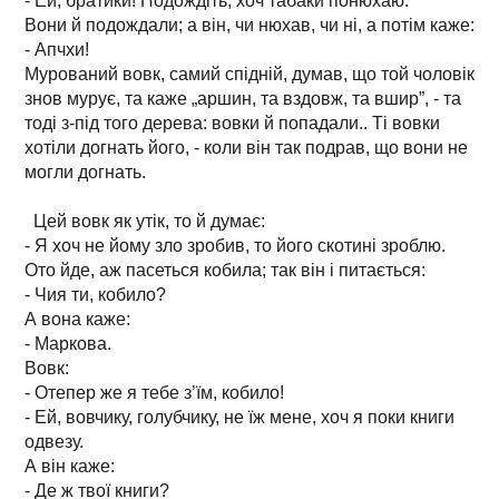
- Ей, братики! Подождіть, хоч табаки понюхаю.
Вони й подождали; а він, чи нюхав, чи ні, а потім каже:
- Апчхи!
Мурований вовк, самий спідній, думав, що той чоловік
знов мурує, та каже „аршин, та вздовж, та вшир”, - та
тоді з-під того дерева: вовки й попадали.. Ті вовки
хотіли догнать його, - коли він так подрав, що вони не
могли догнать.
Цей вовк як утік, то й думає:
- Я хоч не йому зло зробив, то його скотині зроблю.
Ото йде, аж пасеться кобила; так він і питається:
- Чия ти, кобило?
А вона каже:
- Маркова.
Вовк:
- Отепер же я тебе з’їм, кобило!
- Ей, вовчику, голубчику, не їж мене, хоч я поки книги
одвезу.
А він каже:
- Де ж твої книги?