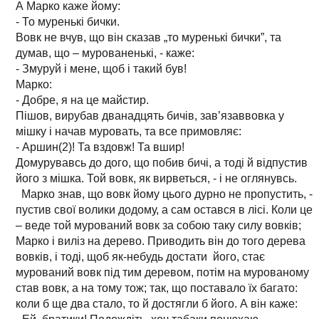
А Марко каже йому:
- То муренькі бички.
Вовк не вчув, що він сказав „то муренькі бички”, та
думав, що – мурованенькі, - каже:
- Змуруй і мене, щоб і такий був!
Марко:
- Добре, я на це майстир.
Пішов, вирубав дванадцять бичів, зав’язаввовка у
мішку і начав муровать, та все примовляє:
- Аршин(2)! Та вздовж! Та вшир!
Домурувавсь до дого, що побив бичі, а тоді й відпустив
його з мішка. Той вовк, як вирветься, - і не оглянувсь.
Марко знав, що вовк йому цього дурно не пропустить, -
пустив свої волики додому, а сам остався в лісі. Коли це
– веде той мурований вовк за собою таку силу вовків;
Марко і виліз на дерево. Приводить він до того дерева
вовків, і тоді, щоб як-небудь достати його, стає
мурований вовк під тим деревом, потім на мурованому
став вовк, а на тому тож; так, що поставало їх багато:
коли б ще два стало, то й достягли б його. А він каже: