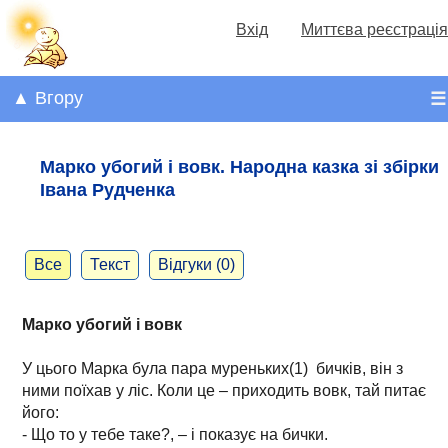
Вхід
Миттєва реєстрація
▲ Вгору
☰
Марко убогий і вовк. Народна казка зі збірки
Івана Рудченка
Все
Текст
Відгуки (0)
Марко убогий і вовк
У цього Марка була пара муреньких(1) бичків, він з
ними поїхав у ліс. Коли це – приходить вовк, тай питає
його:
- Що то у тебе таке?, – і показує на бички.