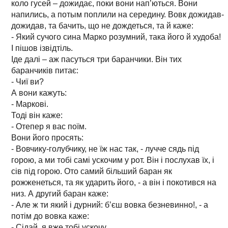
коло гусей – дожидає, поки вони нап’ються. Вони
напились, а потым поплили на середину. Вовк дожидав-
дожидав, та бачить, що не дождеться, та й каже:
- Який сучого сина Марко розумний, така його й худоба!
І пішов ізвідтіль.
Іде далі – аж пасуться три баранчики. Він тих
баранчиків питає:
- Чиї ви?
А вони кажуть:
- Маркові.
Тоді він каже:
- Отепер я вас поїм.
Вони його просять:
- Вовчику-голубчику, не їж нас так, - лучче сядь під
горою, а ми тобі самі ускочим у рот. Він і послухав їх, і
сів під горою. Ото самий більший баран як
рожженеться, та як ударить його, - а він і покотився на
низ. А другий баран каже:
- Але ж ти який і дурний: б’єш вовка безневинно!, - а
потім до вовка каже:
- Сідай, я вже тобі ускочу.