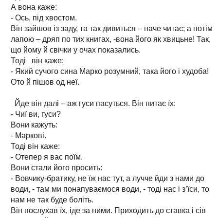
А вона каже:
- Ось, під хвостом.
Він зайшов із заду, та так дивиться – наче читає; а потім
лапою – дряп по тих книгах, -вона його як хвицьне! Так,
що йому й свічки у очах показались.
Тоді він каже:
- Який сучого сина Марко розумний, така його і худоба!
Ото й пішов од неї.
Йде він далі – аж гуси пасуться. Він питає їх:
- Чиї ви, гуси?
Вони кажуть:
- Маркові.
Тоді він каже:
- Отепер я вас поїм.
Вони стали його просить:
- Вовчику-братику, не їж нас тут, а лучче йди з нами до
води, - там ми понапуваємося води, - тоді нас і з’їси, то
нам не так буде боліть.
Він послухав їх, іде за ними. Приходить до ставка і сів