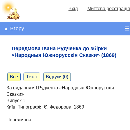
Вхід
Миттєва реєстрація
▲ Вгору
☰
Передмова Івана Рудченка до збірки
«Народныя Южнорусскія Сказки» (1869)
Все
Текст
Відгуки (0)
За виданням І.Рудченко «Народныя Южнорусскія
Сказки»
Випуск 1
Київ, Типографія Є. Федорова, 1869
Передмова