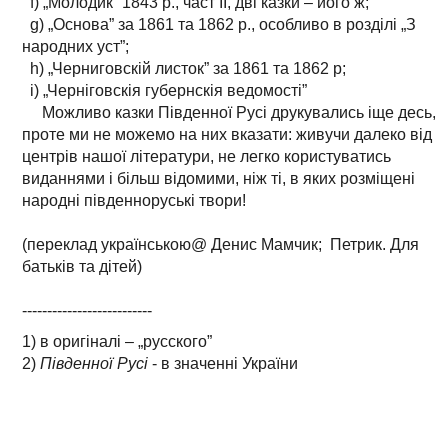
f) „Молодик” 1843 р., част II, дві казки – його ж;
g) „Основа” за 1861 та 1862 р., особливо в розділі „З
народних уст”;
h) „Черниговскій листок” за 1861 та 1862 р;
i) „Черніговскія губернскія ведомості”
Можливо казки Південної Русі друкувались іще десь,
проте ми не можемо на них вказати: живучи далеко від
центрів нашої літератури, не легко користуватись
виданнями і більш відомими, ніж ті, в яких розміщені
народні південноруські твори!
(переклад українською@ Денис Мамчик; Петрик. Для
батьків та дітей)
--------------------------
1) в оригіналі – „русского”
2)
Південної Русі
- в значенні України