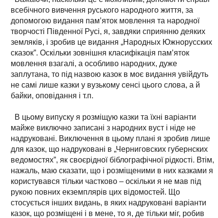
всебічного вивчення руського народного життя, за
допомогою видання пам’яток мовлення та народної
творчості Південної Русі, я, завдяки сприянню деяких
земляків, і зробив це видання „Народных Южнорусских
сказок”. Оскільки зовнішня класифікація пам’яток
мовлення взагалі, а особливо народних, дуже
заплутана, то під назвою казок в моє видання увійдуть
не самі лише казки у вузькому сенсі цього слова, а й
байки, оповідання і т.п.
В цьому випуску я розміщую казки та їхні варіанти
майже виключно записані з народних вуст і ніде не
надруковані. Виключення в цьому плані я зробив лише
для казок, що надруковані в „Черниговских губернских
ведомостях”, як своєрідної біблографічної рідкості. Втім,
нажаль, маю сказати, що і розміщеними в них казками я
користувався тільки частково – оскільки я не мав під
рукою повних екземплярів цих відомостей. Що
стосується інших видань, в яких надруковані варіанти
казок, що розміщені і в мене, то я, де тільки міг, робив