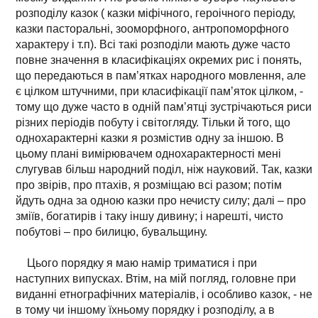
розподілу казок ( казки міфічного, героічного періоду,
казки пасторальні, зооморфного, антропоморфного
характеру і т.п). Всі такі розподіли мають дуже часто
повне значення в класифікаціях окремих рис і понять,
що передаються в пам’ятках народного мовлення, але
є цілком штучними, при класифікації пам’яток цілком, -
тому що дуже часто в одній пам’ятці зустрічаються риси
різних періодів побуту і світогляду. Тільки й того, що
однохарактерні казки я розмістив одну за іншою. В
цьому плані вимірювачем однохарактерності мені
слугував більш народний поділ, ніж науковий. Так, казки
про звірів, про птахів, я розміщаю всі разом; потім
йдуть одна за одною казки про нечисту силу; далі – про
зміїв, богатирів і таку іншу дивину; і нарешті, чисто
побутові – про билицю, бувальщину.
Цього порядку я маю намір триматися і при
наступних випусках. Втім, на мій погляд, головне при
виданні етнографічних матеріалів, і особливо казок, - не
в тому чи іншому їхньому порядку і розподілу, а в