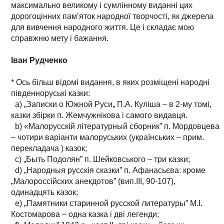
максимально великому і сумлінному виданні цих
дорогоцінних пам’яток народної творчості, як джерела
для вивчення народного життя. Це і складає мою
справжню мету і бажання.
Іван Рудченко
* Ось більш відомі видання, в яких розміщені народні
південноруські казки:
a) „Записки о Южной Руси„ П.А. Куліша – в 2-му томі,
казки збірки п. Жемчужнікова і самого видавця.
b) «Малорусскій літературный сборник” п. Мордовцева
– чотири варіанти малоруських (українських – прим.
перекладача ) казок;
c) „Быть Подолян” п. Шейковського – три казки;
d) „Народныя русскія сказки” п. Афанасьєва: кроме
„Малороссійских анекдотов” (вип.III, 90-107),
одинадцять казок;
e) „Памятники старинной русской литературы” М.І.
Костомарова – одна казка і дві легенди;