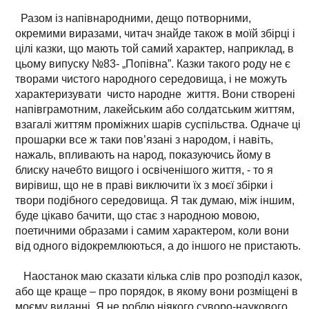
Разом із напівнародними, дещо потворними,
окремими виразами, читач знайде також в моїй збірці і
цілі казки, що мають той самий характер, наприклад, в
цьому випуску №83- „Попівна”. Казки такого роду не є
творами чистого народного середовища, і не можуть
характеризувати чисто народне життя. Вони створені
напівграмотним, лакейським або солдатським життям,
взагалі життям проміжних шарів суспільства. Одначе ці
прошарки все ж таки пов’язані з народом, і навіть,
нажаль, впливають на народ, показуючись йому в
блиску начебто вищого і освіченішого життя, - то я
вирівиш, що не в праві виключити їх з моєї збірки і
твори подібного середовища. Я так думаю, між іншим,
буде цікаво бачити, що стає з народною мовою,
поетичними образами і самим характером, коли вони
від одного відокремлюються, а до іншого не пристають.
Наостанок маю сказати кілька слів про розподіл казок,
або ще краще – про порядок, в якому вони розміщені в
моєму виданні. Я не роблю ніякого суворо-наукового