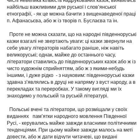
числі невелика кількість надрукованих казок, виявились
найбільш важливими для руської і слов’янської
етнографії, - як це можна бачити з вищенаведеної праці
п. Афанасьєва, або ж із творів п. Буслаєва та ін.
Проте не можна сказати, що на народні південноруські
казки взагалі не звертають уваги: ці казки звернули на
себе увагу літераторів набагато раніше, ніж навіть
великоруські; однак, майже до останнього часу,
літератори ставились до південноруських казок або ж із
чисто художнім сприйняттям, або ж з якими-небудь
іншими, і дуже рідко - з науковим: південноруські казки
здавна з’являлись в друці не напряму з вуст народу, а в
перекладах та переробках. У такому вигляді ми їх
знаходимо у польській та руській літературі.
Польські вчені та літератори, що розміщали у своїх
виданнях пам’ятки народного мовлення Південної
Русі, - керувались майже завжди власними політичними
тенденціями. При цьому майже завжди малось на меті
довести, або ж дати відчути читачеві, що видані