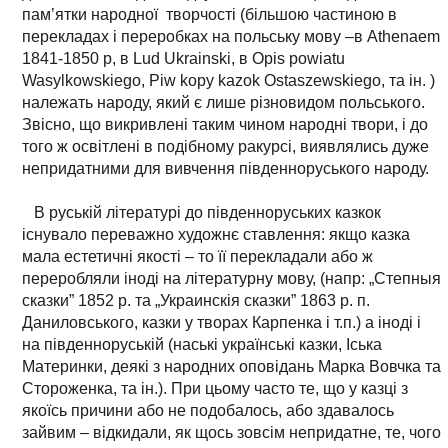
пам’ятки народної творчості (більшою частиною в
перекладах і переробках на польську мову –в Athenaem
1841-1850 р, в Lud Ukrainski, в Opis powiatu
Wasylkowskiego, Piw kopy kazok Ostaszewskiego, та ін. )
належать народу, який є лише різновидом польського.
Звісно, що викривлені таким чином народні твори, і до
того ж освітлені в подібному ракурсі, виявлялись дуже
непридатними для вивчення південноруського народу.
В руській літературі до південноруських казкок
існувало переважно художнє ставлення: якщо казка
мала естетичні якості – то її перекладали або ж
переробляли іноді на літературну мову, (напр: „Степныя
сказки” 1852 р. та „Украинскія сказки” 1863 р. п.
Даниловського, казки у творах Карпенка і т.п.) а іноді і
на південноруській (наські українські казки, Іська
Материнки, деякі з народних оповідань Марка Вовчка та
Стороженка, та ін.). При цьому часто те, що у казці з
якоїсь причини або не подобалось, або здавалось
зайвим – відкидали, як щось зовсім непридатне, те, чого