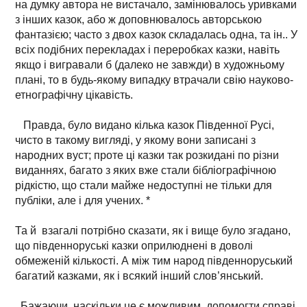
на думку автора не вистачало, замінювалось уривками
з інших казок, або ж доповнювалось авторською
фантазією; часто з двох казок складалась одна, та ін.. У
всіх подібних перекладах і переробках казки, навіть
якщо і вигравали б (далеко не завжди) в художньому
плані, то в будь-якому випадку втрачали свію науково-
етнографічну цікавість.
Правда, було видано кілька казок Південної Русі,
чисто в такому вигляді, у якому вони записані з
народних вуст; проте ці казки так розкидані по різни
виданнях, багато з яких вже стали бібліографічною
рідкістю, що стали майже недоступні не тільки для
публіки, але і для учених. *
Та й взагалі потрібно сказати, як і вище було згадано,
що південноруські казки оприлюднені в доволі
обмеженій кількості. А між тим народ південноруський
багатий казками, як і всякий інший слов’янський.
Бажаючи, наскільки це є можливим, допомогти справі