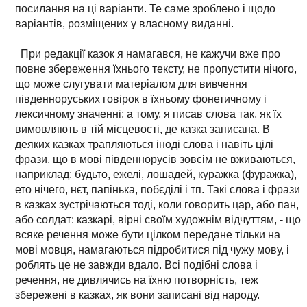
посилання на ці варіанти. Те саме зроблено і щодо
варіантів, розміщених у власному виданні.
При редакції казок я намагався, не кажучи вже про
повне збереження їхнього тексту, не пропустити нічого,
що може слугувати матеріалом для вивчення
південноруських говірок в їхньому фонетичному і
лексичному значенні; а тому, я писав слова так, як їх
вимовляють в тій місцевості, де казка записана. В
деяких казках трапляються іноді слова і навіть цілі
фрази, що в мові південнорусів зовсім не вживаються,
наприклад: будьто, ежелі, лошадей, куражка (фуражка),
ето нічего, нєт, папінька, побєділі і тп. Такі слова і фрази
в казках зустрічаються тоді, коли говорить цар, або пан,
або солдат: казкарі, вірні своїм художнім відчуттям, - що
всяке речення може бути цілком передане тільки на
мові мовця, намагаються підробитися під чужу мову, і
роблять це не завжди вдало. Всі подібні слова і
речення, не дивлячись на їхню потворність, теж
збережені в казках, як вони записані від народу.