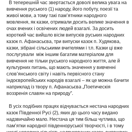
В теперешній час звертається доволі велика увага на
вивчення руського (1) народу, його побуту, поезії та
живої мови, а тому такі пам’ятники народного
мовлення, як казки, отримали досить велике значення в
очах вчених і освічених людей взагалі. За досить
короткий час вийшло вісім випусків руських народних
казок п. Афанасьєва, три випуски казок п. Худякова,
казки, зібрані сільськими вчителями і т.п. Казки ці вже
послугували між іншим багатим матеріалом для
вивчення не тільки руського народного життя, але й
культурних питань, що мають значення у вивченні
слов’янського світу і навіть первісного стану
індоєвропейських народів взагалі – як це можна бачити
наприклад із твору п. Афанасьєва „Поетическія
воззренія славян на природу”.
В усіх подібних працях відчувається нестача народних
казок Південної Русі (2), яких до цього часу видано
надзвичайно мало. Нестача ця тим більш чутлива, що
пам’ятки народної південноруської творчості, і в тому