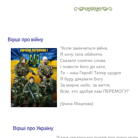
Вірші про війну
"Коли закінчиться війна,
Я хочу тата обійняти,
Сказати сонячні слова
І повести його до хати,
Ти – наш Герой! Тепер щодня
Я буду дякувати Богу
За мирне небо, за життя,
Всім, хто здобув нам ПЕРЕМОГУ!"
(Ірина Мацкова)​
Вірші про Україну
Думки українських поетів про рідну країну