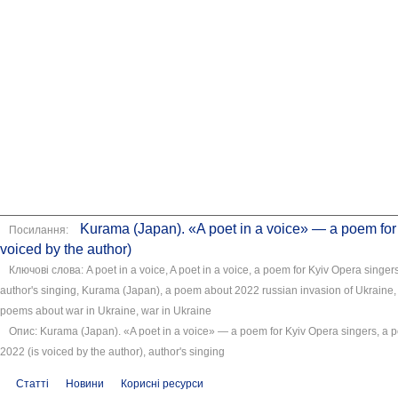
Kurama (Japan). «A poet in a voice​​» — a poem for
Посилання:
voiced by the author)
Ключові слова: A poet in a voice, A poet in a voice​​, a poem for Kyiv Opera singers
author's singing, Kurama (Japan), a poem about 2022 russian invasion of Ukraine, 
poems about war in Ukraine, war in Ukraine
Опис: Kurama (Japan). «A poet in a voice​​» — a poem for Kyiv Opera singers, a
2022 (is voiced by the author), author's singing
Статті
Новини
Корисні ресурси