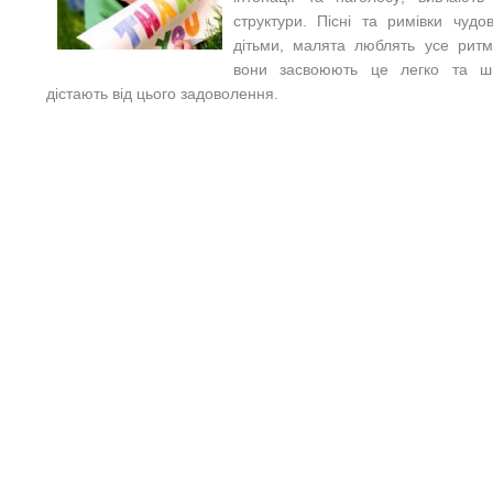
структури. Пісні та римівки чуд
дітьми, малята люблять усе ритм
вони засвоюють це легко та ш
дістають від цього задоволення.