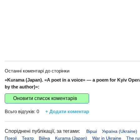
Останні коментарі до сторінки
«Kurama (Japan). «A poet in a voice​​» — a poem for Kyiv Opera
by the author)»:
Оновити список коментарів
Всьго відгуків:
0
+ Додати коментар
Споріднені публікації, за тегами:
Вірші
Україна (Ukraine)
Поезії
Театр
Війна
Kurama (Japan)
War in Ukraine
The ru