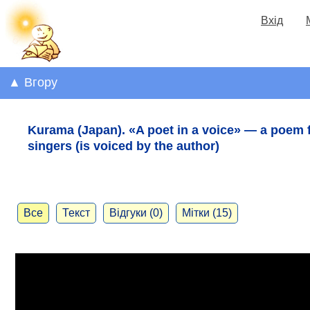
Вхід
▲ Вгору
Kurama (Japan). «A poet in a voice​​» — a poem 
singers (is voiced by the author)
Все
Текст
Відгуки (0)
Мітки (15)