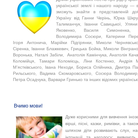
української землі і нашого народу — в
зможуть знайти в представленій доб
Україну від Ганни Черінь, Юрка Шкру
Талиманчук, Іванни Савицької, Уляни
Яковенко, Василя Симоненка, 
Володимира Сосюри, Катерини Перел
Ігоря Антонича, Марійки Підгірянки, Миколи Чернявськ
Сіренка, Іванни Блажкевич, Грицька Бойка, Миколи Вінгран
Воронька, Наталі Забіли, Анатолія Камінчука, Анатолія Ка
Коломійця, Тамари Коломієць, Ліни Костенко, Андрія 
М’ястківського, Івана Неходи, Бориса Олійника, Дмитра П
Рильського, Вадима Скомаровського, Сосюра Володимир
Петра Осадчука, Варвари Гринько та інших відомих українськ
Вчимо мови!
Дуже корисними для вивчення іноз
вірші, пісні, казки, римівки, а так
шляхом діти розвивають слух, на
інтонації та наголосу; вивчають