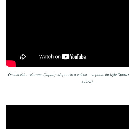
On this video: Kurama (Japan). «A poet in a voice​​» — a poem for Kyiv Opera s
author)