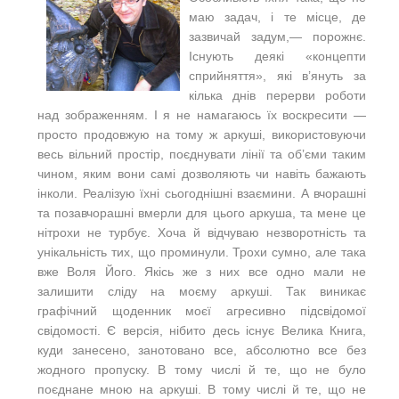
маю задач, і те місце, де
зазвичай задум,— порожнє.
Існують деякі «концепти
сприйняття», які в’януть за
кілька днів перерви роботи
над зображенням. І я не намагаюсь їх воскресити —
просто продовжую на тому ж аркуші, використовуючи
весь вільний простір, поєднувати лінії та об’єми таким
чином, яким вони самі дозволяють чи навіть бажають
інколи. Реалізую їхні сьогоднішні взаємини. А вчорашні
та позавчорашні вмерли для цього аркуша, та мене це
нітрохи не турбує. Хоча й відчуваю незворотність та
унікальність тих, що проминули. Трохи сумно, але така
вже Воля Його. Якісь же з них все одно мали не
залишити сліду на моєму аркуші. Так виникає
графічний щоденник моєї агресивно підсвідомої
свідомості. Є версія, нібито десь існує Велика Книга,
куди занесено, занотовано все, абсолютно все без
жодного пропуску. В тому числі й те, що не було
поєднане мною на аркуші. В тому числі й те, що не