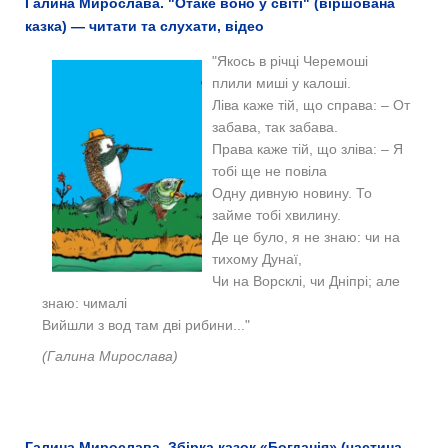
Галина Мирослава. "Отаке воно у світі" (віршована
казка) — читати та слухати, відео
"Якось в річці Черемоші
плили миші у калоші.
Ліва каже тій, що справа: – От
забава, так забава.
Права каже тій, що зліва: – Я
тобі ще не повіла
Одну дивную новину. То
займе тобі хвилину.
Де це було, я не знаю: чи на
тихому Дунаї,
Чи на Ворсклі, чи Дніпрі; але
знаю: чималі
Вийшли з вод там дві рибини..."
(Галина Мирослава)
Галина Мирослава. Збірка казок «Богданія» (частина