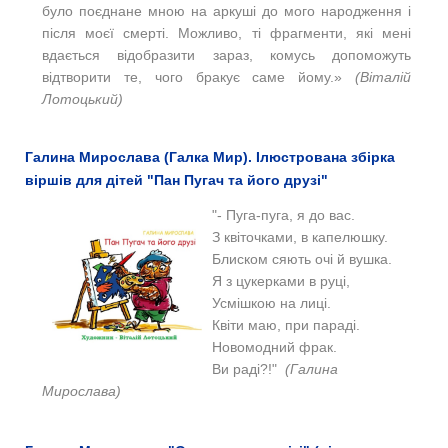
було поєднане мною на аркуші до мого народження і
після моєї смерті. Можливо, ті фрагменти, які мені
вдається відобразити зараз, комусь допоможуть
відтворити те, чого бракує саме йому.»
(Віталій
Лотоцький)
Галина Мирослава (Галка Мир). Ілюстрована збірка
віршів для дітей "Пан Пугач та його друзі"
"- Пуга-пуга, я до вас.
З квіточками, в капелюшку.
Блиском сяють очі й вушка.
Я з цукерками в руці,
Усмішкою на лиці.
Квіти маю, при параді.
Новомодний фрак.
Ви раді?!"
(Галина
Мирослава)