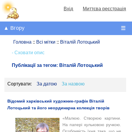
Вхід
Миттєва реєстрація
▲ Вгору
☰
Головна
::
Всі мітки
::
Віталій Лотоцький
- Сховати опис
Публікації за тегом:
Віталій Лотоцький
Сортувати:
За датою
За назвою
Відомий харківський художник-графік Віталій
Лотоцький та його неординарна колекція творів
«Малюю. Створюю картини.
На папері кульковою ручкою.
Особливість їхня така, що не