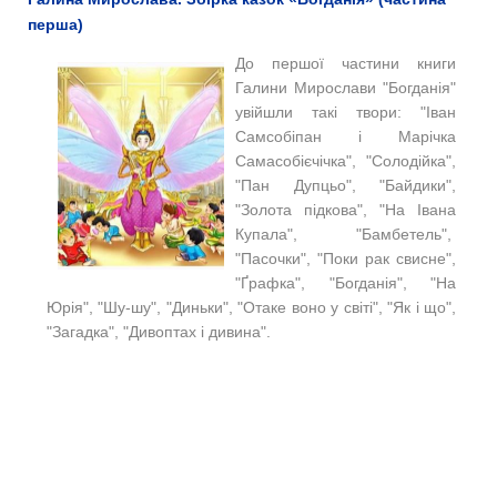
перша)
До першої частини книги
Галини Мирослави "Богданія"
увійшли такі твори:
"Іван
Самсобіпан і Марічка
Самасобієчічка", "Солодійка",
"Пан Дупцьо", "Байдики",
"Золота підкова", "На Івана
Купала", "Бамбетель",
"Пасочки", "Поки рак свисне",
"Ґрафка", "Богданія", "На
Юрія", "Шу-шу", "Диньки", "Отаке воно у світі", "Як і що",
"Загадка", "Дивоптах і дивина".