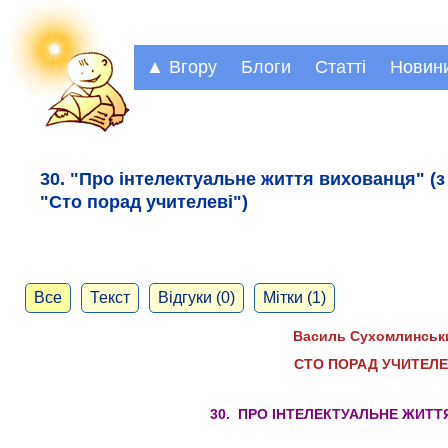
▲ Вгору
Блоги
Статті
Новин
30. "Про інтелектуальне життя вихованця" (
"Сто порад учителеві")
Все
Текст
Відгуки (0)
Мітки (1)
Василь Сухомлинськ
СТО ПОРАД УЧИТЕЛЕ
30. ПРО ІНТЕЛЕКТУАЛЬНЕ ЖИТ