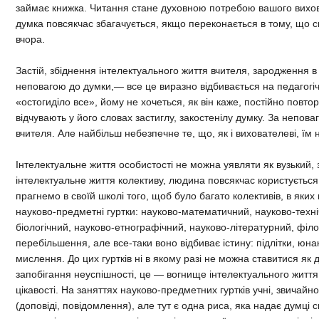
займає книжка. Читання стане духовною потребою вашого вихов
думка повсякчас збагачується, якщо переконається в тому, що с
вчора.
Застій, збіднення інтелектуального життя вчителя, зародження в
неповагою до думки,— все це виразно відбивається на педагогічн
«остогиділо все», йому не хочеться, як він каже, постійно повт
відчувають у його словах застиглу, закостенілу думку. За непов
вчителя. Але найбільш небезпечне те, що, як і вихователеві, їм 
Інтелектуальне життя особистості не можна уявляти як вузький,
інтелектуальне життя колективу, людина повсякчас користується
прагнемо в своїй школі того, щоб було багато колективів, в яки
науково-предметні гуртки: науково-математичний, науково-техні
біологічний, науково-етнографічний, науково-літературний, філо
перебільшення, але все-таки воно відбиває істину: підлітки, юна
мислення. До цих гуртків ні в якому разі не можна ставитися як
запобігання неуспішності, це — вогнище інтелектуального життя.
цікавості. На заняттях науково-предметних гуртків учні, звичайн
(доповіді, повідомлення), але тут є одна риса, яка надає думці 