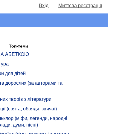
Вхід
Миттєва реєстрація
Топ-теми
 ЗА АБЕТКОЮ
тура
ри для дітей
 та дорослих (за авторами та
их творів з літератури
ції (свята, обряди, звичаї)
ьклор (міфи, легенди, народні
лади, думи, пісні)