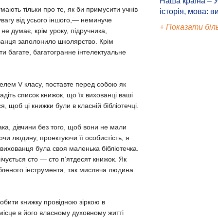
Наша країна – У
умають тільки про те, як би примусити учнів
історія, мова: в
увагу від усього іншого,— неминуче
+ Показати біл
е думає, крім уроку, підручника,
ванця заполонило школярство. Крім
ути багате, багатогранне інтелектуальне
телем V класу, поставте перед собою як
діть список книжок, що їх вихованці ваші
, щоб ці книжки були в класній бібліотечці.
ака, дівчини без того, щоб вони не мали
чи людину, проектуючи її особистість, я
 вихованця була своя маленька бібліотечка.
лічується сто — сто п’ятдесят книжок. Як
юбленого інструмента, так мисляча людина
робити книжку провідною зіркою в
 місце в його власному духовному житті