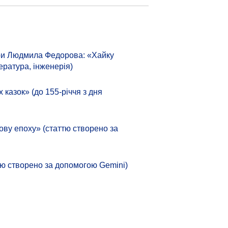
тури Людмила Федорова: «Хайку
ература, інженерія)
азок» (до 155-річчя з дня
ову епоху» (статтю створено за
аттю створено за допомогою Gemini)