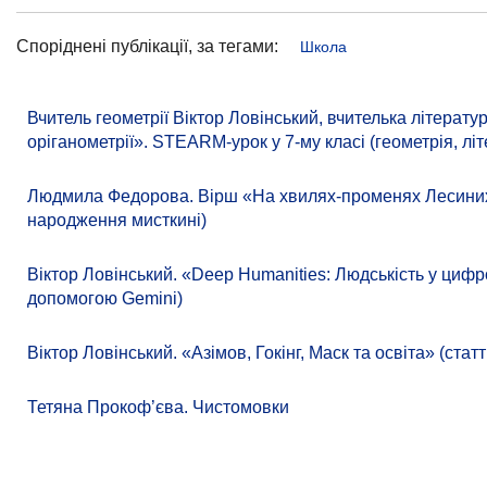
Споріднені публікації, за тегами:
Школа
Вчитель геометрії Віктор Ловінський, вчителька літера
оріганометрії». STEARM-урок у 7-му класі (геометрія, літ
Людмила Федорова. Вірш «На хвилях-променях Лесиних к
народження мисткині)
Віктор Ловінський. «Deep Humanities: Людськість у цифр
допомогою Gemini)
Віктор Ловінський. «Азімов, Гокінг, Маск та освіта» (ст
Тетяна Прокоф’єва. Чистомовки