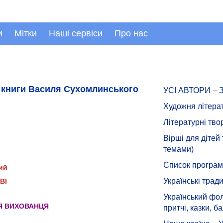
и
Мітки
Наші сервіси
Про нас
з книги Василя Сухомлинського
УСІ АВТОРИ –
Художня літера
Літературні тво
Вірші для дітей
темами)
Список програмн
ий
Українські тради
ВІ
Український фол
ТЯ ВИХОВАНЦЯ
притчі, казки, ба