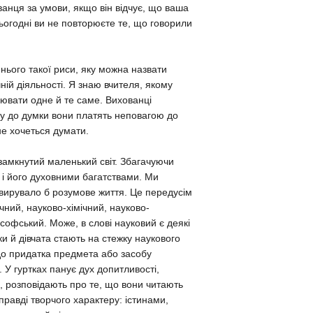
анця за умови, якщо він відчує, що ваша
ьогодні ви не повторюєте те, що говорили
 нього такої риси, яку можна назвати
ій діяльності. Я знаю вчителя, якому
орювати одне й те саме. Вихованці
агу до думки вони платять неповагою до
не хочеться думати.
 замкнутий маленький світ. Збагачуючи
 і його духовними багатствами. Ми
х вирувало б розумове життя. Це передусім
чний, науково-хімічний, науково-
софський. Може, в слові науковий є деякі
ки й дівчата стають на стежку наукового
 до придатка предмета або засобу
 У гуртках панує дух допитливості,
о, розповідають про те, що вони читають
справді творчого характеру: істинами,