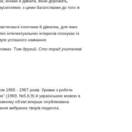
и, юнаки й дівчата, вони дорожать,
 зусиллями; з цими багатствами до того ж
встигаючі хлопчики й дівчатка, для яких
х інтелектуальних інтересів спонукає їх
 для успішного навчання.
томах. Том другий. Сто порад учителеві.
м 1965 - 1967 років. Уривки з роботи
е” (1969, №5,6,9) й українською мовою в
 повному об’ємі вперше опублікована
ання вибраних творів педагога.