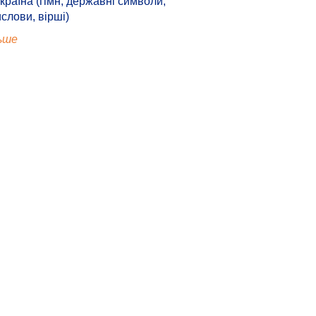
країна (гімн, державні символи,
ислови, вірші)
ьше