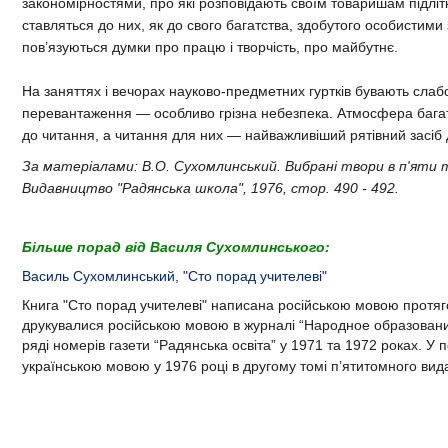
закономірностями, про які розповідають своїм товаришам підлітк
ставляться до них, як до свого багатства, здобутого особистими
пов’язуються думки про працю і творчість, про майбутнє.
На заняттях і вечорах науково-предметних гуртків бувають слабо
перевантаження — особливо грізна небезпека. Атмосфера багати
до читання, а читання для них — найважливіший рятівний засіб
За матеріалами: В.О. Сухомлинський. Вибрані твори в п'яти 
Видавництво "Радянська школа", 1976, стор. 490 - 492.
Більше порад від Василя Сухомлинського:
Василь Сухомлинський, "Сто порад учителеві"
Книга "Сто порад учителеві"
написана російською мовою протяго
друкувалися російською мовою в журналі “Народное образовани
ряді номерів газети “Радянська освіта” у 1971 та 1972 роках. У
українською мовою у
1976 році
в другому томі п’ятитомного вид