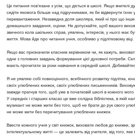
Це питання пов’язане з усім, що діється в школі. Якщо вчителі д
сидіти якомога більше над підручниками, як би відвернути їхню 
перевантаження. Незавидна доля школяра, який ні про що інше н
домашнього завдання, оцінки. Не допускайте, щоб вашого вихо
звичного кола шкільних справ, уявлень, інтересів, у нього має б
життя. Мова йде про читання учня, особливо у підлітковому віці.
Якщо вас призначили класним керівником чи, як кажуть, вихова
одне з головних завдань формування цієї духовної потреби. Скла
мають прочитати за роки навчання в середній школі. Добивайтеся
Я не уявляю собі повноцінного, всебічного розвитку підлітка, юн
своїх улюблених книжок, своїх улюблених письменників. Виховую
завжди прагнув того, щоб уже в початковій школі в кожного мого
У середніх і старших класах це вже солідна бібліотека, в якій на
музикант не може жити без того, щоб не брати до рук свого ул
не може жити без перечитування улюблених книжок.
Ввести кожного учня у світ книжок, виховати любов до книжки, з
інтелектуальному житті — це залежить від учителя, від того, яке