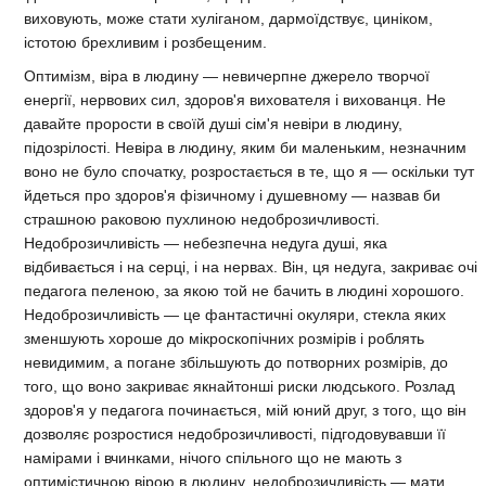
виховують, може стати хуліганом, дармоїдствує, циніком,
істотою брехливим і розбещеним.
Оптимізм, віра в людину — невичерпне джерело творчої
енергії, нервових сил, здоров'я вихователя і вихованця. Не
давайте прорости в своїй душі сім'я невіри в людину,
підозрілості. Невіра в людину, яким би маленьким, незначним
воно не було спочатку, розростається в те, що я — оскільки тут
йдеться про здоров'я фізичному і душевному — назвав би
страшною раковою пухлиною недоброзичливості.
Недоброзичливість — небезпечна недуга душі, яка
відбивається і на серці, і на нервах. Він, ця недуга, закриває очі
педагога пеленою, за якою той не бачить в людині хорошого.
Недоброзичливість — це фантастичні окуляри, стекла яких
зменшують хороше до мікроскопічних розмірів і роблять
невидимим, а погане збільшують до потворних розмірів, до
того, що воно закриває якнайтонші риски людського. Розлад
здоров'я у педагога починається, мій юний друг, з того, що він
дозволяє розростися недоброзичливості, підгодовувавши її
намірами і вчинками, нічого спільного що не мають з
оптимістичною вірою в людину. недоброзичливість — мати