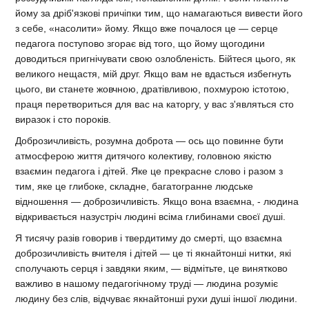
йому за дріб'язкові причіпки тим, що намагаються вивести його
з себе, «насолити» йому. Якщо вже почалося це — серце
педагога поступово згорає від того, що йому щогодини
доводиться пригнічувати свою озлобленість. Бійтеся цього, як
великого нещастя, мій друг. Якщо вам не вдасться избегнуть
цього, ви станете жовчною, дратівливою, похмурою істотою,
праця перетвориться для вас на каторгу, у вас з'являться сто
виразок і сто пороків.
Доброзичливість, розумна доброта — ось що повинне бути
атмосферою життя дитячого колективу, головною якістю
взаємин педагога і дітей. Яке це прекрасне слово і разом з
тим, яке це глибоке, складне, багатогранне людське
відношення — доброзичливість. Якщо вона взаємна, - людина
відкривається назустріч людині всіма глибинами своєї душі.
Я тисячу разів говорив і твердитиму до смерті, що взаємна
доброзичливість вчителя і дітей — це ті якнайтонші нитки, які
сполучають серця і завдяки яким, — відмітьте, це винятково
важливо в нашому педагогічному труді — людина розуміє
людину без слів, відчуває якнайтонші рухи душі іншої людини.