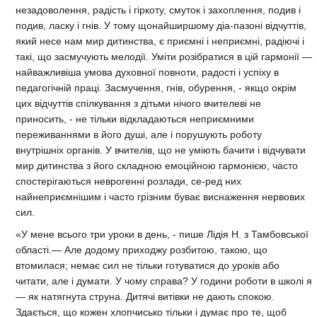
незадоволення, радість і гіркоту, смуток і захоплення, подив і
подив, ласку і гнів. У тому щонайширшому діа-пазоні відчуттів,
який несе нам мир дитинства, є приємні і неприємні, радіючі і
такі, що засмучують мелодії. Уміти розібратися в цій гармонії —
найважливіша умова духовної повноти, радості і успіху в
педагогічній праці. Засмучення, гнів, обурення, - якщо окрім
цих відчуттів спілкування з дітьми нічого вчителеві не
приносить, - не тільки відкладаються неприємними
переживаннями в його душі, але і порушують роботу
внутрішніх органів. У вчителів, що не уміють бачити і відчувати
мир дитинства з його складною емоційною гармонією, часто
спостерігаються неврогенні розлади, се-ред них
найнеприємнішим і часто грізним буває виснаження нервових
сил.
«У мене всього три уроки в день, - пише Лідія Н. з Тамбовської
області.— Але додому приходжу розбитою, такою, що
втомилася; немає сил не тільки готуватися до уроків або
читати, але і думати. У чому справа? У години роботи в школі я
— як натягнута струна. Дитячі витівки не дають спокою.
Здається, що кожен хлопчисько тільки і думає про те, щоб