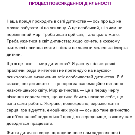
ПРОЦЕСІ ПОВСЯКДЕННОЇ ДІЯЛЬНОСТІ
Наша праця проходить в світі дитинства — ось про що не
можна забувати ні на хвилину. А це особливий, ні з чим не
порівнянний мир. Треба знати цей світ, - але цього мало.
Треба ужи-тися в світ дитинства; якщо хочете, в кожному
вчителеві повинна сяяти і ніколи не згасати маленька іскорка
дитини.
Що ж це таке — мир дитинства? Я даю тут тільки деякі
практичні ради вчителеві і не претендую на науково-
психологічне визначення всіх особливостей дитинства. Я б
сказав, що дитинство — це перш за все емоційне пізнання
навколишнього світу. Мир дитинства — це в першу чергу
пізнання серцем того, що дитина бачить навколо себе, що
вона сама робить. Яскраве, повнокровне, виразне життя
серця, гра відчуттів, емоційних рухів — ось що таке дитинство
як об'єкт нашої педагогічної праці, як середовище, в якому нам
доводиться працювати.
Життя дитячого серця щогодини несе нам задоволення і