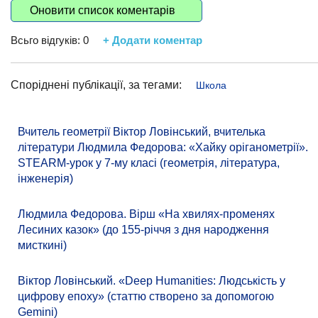
Оновити список коментарів
Всьго відгуків:
0
+ Додати коментар
Споріднені публікації, за тегами:
Школа
Вчитель геометрії Віктор Ловінський, вчителька
літератури Людмила Федорова: «Хайку оріганометрії».
STEARM-урок у 7-му класі (геометрія, література,
інженерія)
Людмила Федорова. Вірш «На хвилях-променях
Лесиних казок» (до 155-річчя з дня народження
мисткині)
Віктор Ловінський. «Deep Humanities: Людськість у
цифрову епоху» (статтю створено за допомогою
Gemini)