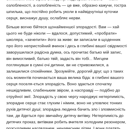
озлобленості, а озлобленість — це вже, образно кажучи, гостра
шпилька, що постійно робить уколи в найвідчутніші куточки
серця, виснажує душу, ослабляє нерви.
Більше вогню бійтеся щонайменшої злорадості. Вам — хай
цього не буде ніколи — вдалося, допустимий, «пробрати»
школяра, «зачепити» його за живе: ви записали в щоденник
про його непристойний вчинок і десь в глибині вашої свідомості
заворушилася радісна думка, ось прочитає батько мій запис,
він вимогливий, батько твій, задасть він тобі... Мигцем
поглянувши в сумні очі дитини, ви не стривожилися, а
залишилися спокійними. Зрозумійте, дорогий друг, що з таких
ось моментів починається ваша велика біда: в глибині вашого
серця поселя-ється злорадість. Воно здається спочатку
нешкідливим, слабеньким звіром, а насправді — подібно до
отруйної змії. Злорадість у свою чергу народжує нетерпимість,
злорадне серце стає глухим і німим, воно не уловлює тонких
рухів дитячої душі; злорадна людина бачить зло і зловмисність
там, де йдеться про звичайну дитячу витівку. Нетерпимість до
дитячих проказ, витівкам робить вчителя холодним резонером,
розсудливим наглядачем, ненависним дітям. І вони платять