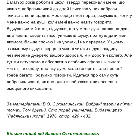
Багатьох років роботи в школі твердо переконали мене, що
якщо я доброзичливий до дітей і виховав у них добрози-
чливість, вони щадять моє серце і мої нерви, розуміють, коли у
мене важко на душі, коли мені важко навіть говорити.
Відчуваючи мій стан, відчувши, що у мене дуже важко на душі,
діти навіть говорять тихо, уникають шуму, прагнуть дати мені
якомога більше спокою і на уроках, і на перервах. У цьому
взаємному відчутті серця, в умінні читати в душі людину —
невичерпне джерело вашого здоров'я, мій дорогий колего. Але
тут ми вступаємо в абсолютно особливу сферу шкільного
життя, - в сферу, про яку дуже мало говорять, але про неї
треба багато і розумно говорити. Йдеться про саму суть
доброзичливості, як про один з найважливіших аспектів
емоційного виховання.
За матеріалами: В.О. Сухомлинський. Вибрані твори в п'яти
томах. Том другий. Сто порад учителеві. Видавництво
"Радянська школа", 1976, стор. 429 - 432.
Більше порад від Василя Сухомлинського: