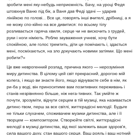
зробити мені яку-небудь неприємність. Бачу, на уроці Федя
штовхнув Ваню під бік, а Ваня дав Феді здачі — ударив
лінійкою по голові... Все це, говорять інші вчителі, дрібниці, а я
не можу спо-кійно на все дивитися: по всьому тілу
розливається гаряча хвиля, серце чи не вискочить з грудей,
руки і ноги німіють. Роблю зауваження учневі, хочу бути
спокійною, але голос тремтить, діти це помічають і, здається
мені, посміхаються, на зло докучають новими затіями. Що мені
робити?»
Це вже неврогенний розлад, причина якого — нерозуміння
миру дитинства. В цілому цей світ прекрасний, дорогою мій
колега, і якщо ви знаєте його, якщо відчуваєте себе в нім, як
ри-ба у воді, він приноситиме вам позитивних переживань і
станів незрівнянно більше, ніж нега-тивних. Так умійте ж
почути, зрозуміти, відчути серцем в тій музиці, яка називається
дитинс-твом, перш за все світлі, життєрадісні мелодії. Будьте
не тільки слухачем, споживачем музики дитинства, але і її
творцем — композитором. Створюйте світлі, життєрадісні
мелодії в музиці дитинства, від якої залежить ваше здоров'я,
сила вашого духу, стан вашого серця. Ваш рояль і ваш нотний