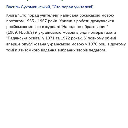
Василь Сухомлинський, "Сто порад учителеві"
Книга "Сто порад учителеві"
написана російською мовою
протягом 1965 - 1967 років. Уривки з роботи друкувалися
російською мовою в журналі “Народное образование”
(1969, №5,6,9) й українською мовою в ряді номерів газети
“Радянська освіта” у 1971 та 1972 роках. У повному об’ємі
вперше опублікована українською мовою у
1976 році
в другому
томі п’ятитомного видання вибраних творів педагога.