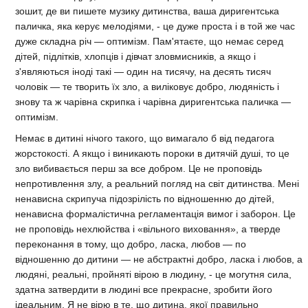
зошит, де ви пишете музику дитинства, ваша диригентська
паличка, яка керує мелодіями, - це дуже проста і в той же час
дуже складна річ — оптимізм. Пам'ятаєте, що немає серед
дітей, підлітків, хлопців і дівчат зловмисників, а якщо і
з'являються іноді такі — один на тисячу, на десять тисяч
чоловік — те творить їх зло, а виліковує добро, людяність і
знову та ж чарівна скрипка і чарівна диригентська паличка —
оптимізм.
Немає в дитині нічого такого, що вимагало б від педагога
жорстокості. А якщо і виникають пороки в дитячій душі, то це
зло вибивається перш за все добром. Це не проповідь
непротивлення злу, а реальний погляд на світ дитинства. Мені
ненависна скрипуча підозрілість по відношенню до дітей,
ненависна формалістична регламентація вимог і заборон. Це
не проповідь нехлюйства і «вільного виховання», а тверде
переконання в тому, що добро, ласка, любов — по
відношенню до дитини — не абстрактні добро, ласка і любов, а
людяні, реальні, пройняті вірою в людину, - це могутня сила,
здатна затвердити в людині все прекрасне, зробити його
ідеальним. Я не вірю в те, що дитина, якої правильно