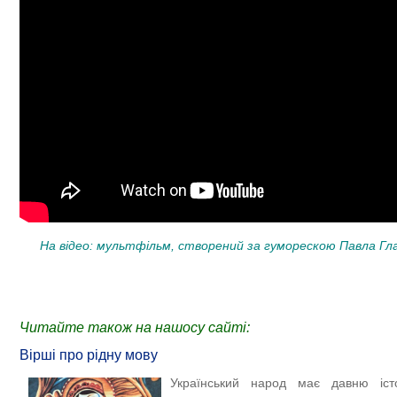
На відео: мультфільм, створений за гуморескою Павла Гла
Читайте також на нашосу сайті:
Вірші про рідну мову
Український народ має давню істо