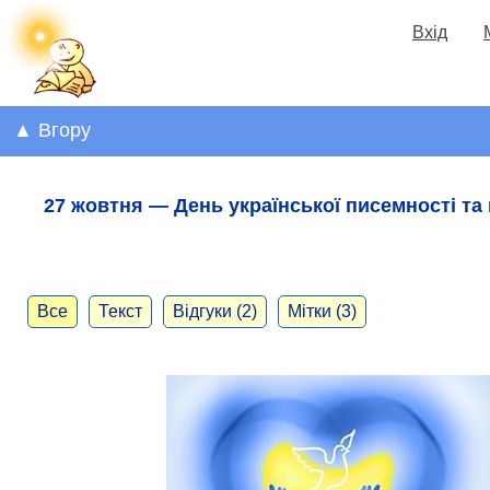
Вхід
▲ Вгору
27 жовтня — День української писемності та
Все
Текст
Відгуки (2)
Мітки (3)