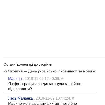
Останні коментарі до сторінки
«27 жовтня — День української писемності та мови »:
Марина
, 2018-11-09 12:40:06,
#
Я сфотографувала диктант,куди мені його
відправляти?
Лесь Маланка
, 2018-11-09 13:44:24,
#
Мариночко, надіслати диктант потрібно