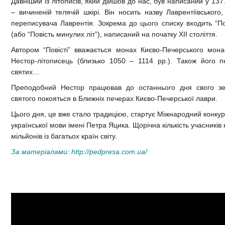
Давніший із літописів, який дійшов до нас, був написаний у 137
– вичиненій телячій шкірі. Він носить назву Лаврентіївського
переписувача Лаврентія. Зокрема до цього списку входить “Пов
(або “Повість минулих літ”), написаний на початку XII століття.
Автором “Повісті” вважається монах Києво-Печерського мон
Нестор-літописець (близько 1050 – 1114 рр.). Також його п
святих…
Преподобний Нестор працював до останнього дня свого зе
святого покояться в Ближніх печерах Києво-Печерської лаври.
Цього дня, це вже стало традицією, стартує Міжнародний конкур
української мови імені Петра Яцика. Щорічна кількість учасників
мільйонів із багатьох країн світу.
За матеріалами:
http://pedpresa.com.ua/