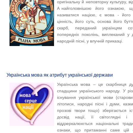
оригінальну й неповторну культуру, ві
А найголовнішою його ознакою, 
називатися нацією, є мова - його
цінність, його суть, основа його б
скарб, переданий українцям с
попередніх поколінь, виплеканий у д
народній пісні, у влучній приказці.
Українська мова як атрибут української держави
Українська мова – це скарбниця дух
спадщини українського народу. У рі
існування української мови (старови
літописи, народні пісні і думи, казк
прозові твори тощо) зберігається і
досвід нації, її світоглядні і м
віддзеркалюються національні тради
ознаки, що притаманні саме цій с