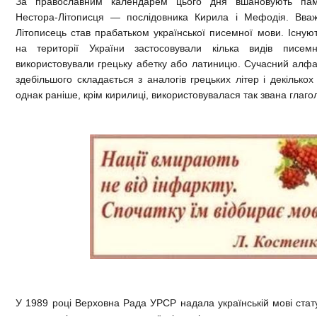
За православним календарем цього дня вшановують пам
Нестора-Літописця — послідовника Кирила і Мефодія. Вва
Літописець став прабатьком української писемної мови. Існуют
на території України застосовували кілька видів писемн
використовували грецьку абетку або латиницю. Сучасний алфав
здебільшого складається з аналогів грецьких літер і декількох 
однак раніше, крім кирилиці, використовувалася так звана глаго
У 1989 році Верховна Рада УРСР надала українській мові стат