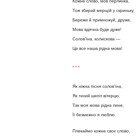
Кожне слово, мов перлинка,
Тож збирай мерщій у скриньку,
Бережи й примножуй, друже,
Мова вдячна буде дуже!
Солов’їна, колискова —
Це все наша рідна мова!
* * *
Як ніжна пісня солов’їна,
Як тихий шепіт вітерцю,
Так моя мова рідна лине,
Її безмежно я люблю.
Плекаймо кожне своє слово,