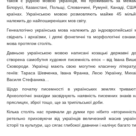
також є рідною мовою українців, які проживають за межами
Білорусі, Казахстані, Польщі, Словаччині, Румунії, Канаді, США
країнах. Українською мовою розмовляють майже 45 мільй
належить до найпоширеніших мов світу.
Генеалогічно українська мова належить до індоєвропейської м
свідчать і архаїзми, і деякі фонетичні та морфологічні ознак
мова протягом століть.
Давньою українською мовою написані козацькі державні до
створена самобутня художня писемність епох – від Івана Више
Сковороди. Українці мають свою могутню класичну літератур
геніїв: Тараса Шевченка, Івана Франка, Лесю Українку, Мих
Василя Стефаника…
Щодо початку писемності в українських землях тривають 
Археологічні знахідки засвідчують наявність писемних знаків 
пряслицях, зброї тощо, ще за трипільської доби.
Кілька століть нас привчали до думки про нібито «вторинність
ретельно приховуючи від українців величезний масив україн
історії та культури, що сягає глибокої давнини і налічує багато ти