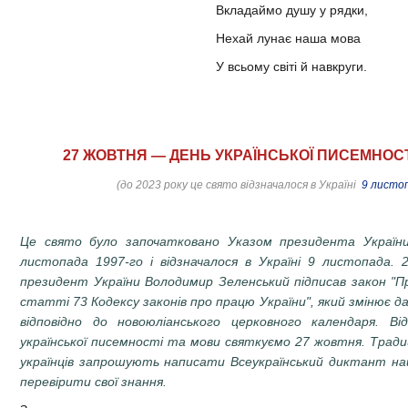
Вкладаймо душу у рядки,
Нехай лунає наша мова
У всьому світі й навкруги.
27 ЖОВТНЯ — ДЕНЬ УКРАЇНСЬКОЇ ПИСЕМНОСТ
(до 2023 року це свято відзначалося в Україні
9 листо
Це свято було започатковано Указом президента Україн
листопада 1997-го і
відзначалося в Україні 9 листопада
.
президент України Володимир Зеленський підписав закон "Пр
статті 73 Кодексу законів про працю України", який змінює 
відповідно до новоюліанського церковного календаря.
Ві
української писемності та мови святкуємо
27 жовтня
. Тради
українців запрошують написати Всеукраїнський диктант наці
перевірити свої знання.