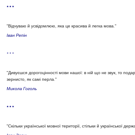
* * *
"Відчуваю й усвідомлюю, яка це красива й легка мова."
Іван Репін
* * *
"Дивуєшся дорогоцінності мови нашої: в ній що не звук, то подар
зернисто, як самі перла."
Микола Гоголь
* * *
"Скільки української мовної території, стільки й української держа