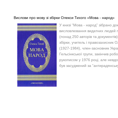
Вислови про мову зі збірки Олекси Тихого «Мова - народ»
У книзі “Мова - народ” зібрано до
висловлювання видатних людей 
(понад 250 авторів та документів
збірки, учитель і правозахисник 
(1927-1984), член-засновник Укра
Гельсінкської групи, закінчив роб
рукописом у 1976 році, але невдов
був засуджений за “антирадянську