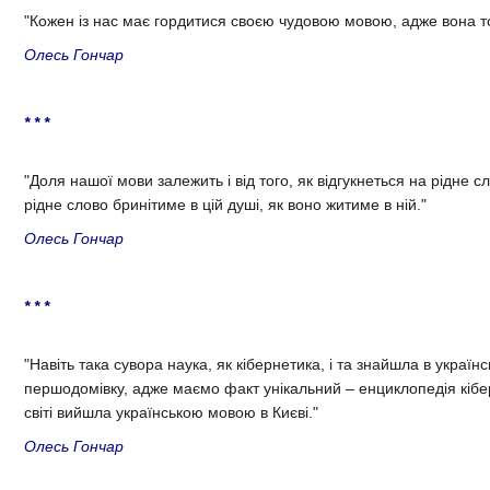
"Кожен із нас має гордитися своєю чудовою мовою, адже вона то
Олесь Гончар
* * *
"Доля нашої мови залежить і від того, як відгукнеться на рідне 
рідне слово бринітиме в цій душі, як воно житиме в ній."
Олесь Гончар
* * *
"Навіть така сувора наука, як кібернетика, і та знайшла в українс
першодомівку, адже маємо факт унікальний – енциклопедія кіб
світі вийшла українською мовою в Києві."
Олесь Гончар