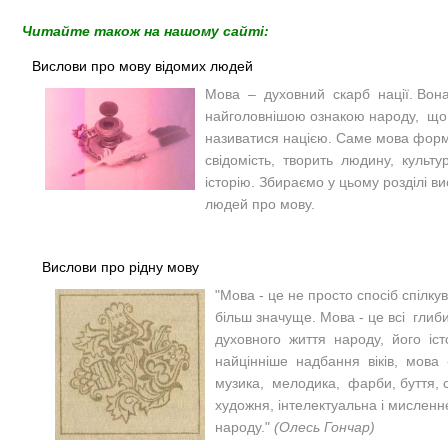
Читайте також на нашому сайті:
Вислови про мову відомих людей
Мова – духовний скарб нації. Вон
найголовнішою ознакою народу, щ
називатися нацією. Саме мова форм
свідомість, творить людину, культу
історію.
Збираємо у цьому розділі ви
людей про мову.
Вислови про рідну мову
"Мова - це не просто спосіб спілку
більш значуще. Мова - це всі гли
духовного життя народу, його іст
найцінніше надбання віків, мов
музика, мелодика, фарби, буття, 
художня, інтелектуальна і мисленнє
народу."
(Олесь Гончар)