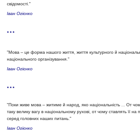
свідомості."
Іван Огієнко
* * *
"Мова – це форма нашого життя, життя культурного й націонал
національного організування."
Іван Огієнко
* * *
"Поки живе мова – житиме й народ, яко національність ... От ч
таку велику вагу в національному рухові, от чому ставлять її на
серед головних наших питань."
Іван Огієнко‎