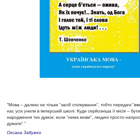
"Мова – далеко не тільки “засіб спілкування”, тобто передачі “вж
нас усіх учили в імперській школі. Куди серйозніша її місія – бу
народження тих думок: коли “нема мови”, людині просто-напро
думати”."
Оксана Забужко