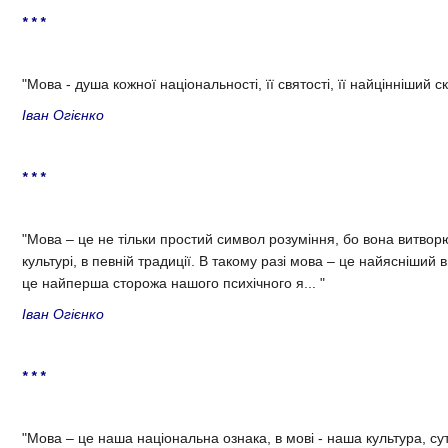
* * *
"Мова - душа кожної національності, її святості, її найцінніший с
Іван Огієнко
* * *
"Мова – це не тільки простий символ розуміння, бо вона витвор
культурі, в певній традиції. В такому разі мова – це найясніший 
це найперша сторожа нашого психічного я... "
Іван Огієнко‎
* * *
"Мова – це наша національна ознака, в мові - наша культура, су