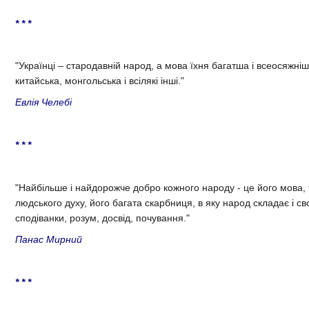
* * *
"Українці – стародавній народ, а мова їхня багатша і всеосяжніш
китайська, монгольська і всілякі інші."
Евлія Челебі
* * *
"Найбiльше i найдорожче добро кожного народу - це його мова,
людського духу, його багата скарбниця, в яку народ складає і сво
сподiванки, розум, досвiд, почування."
Панас Мирний
* * *