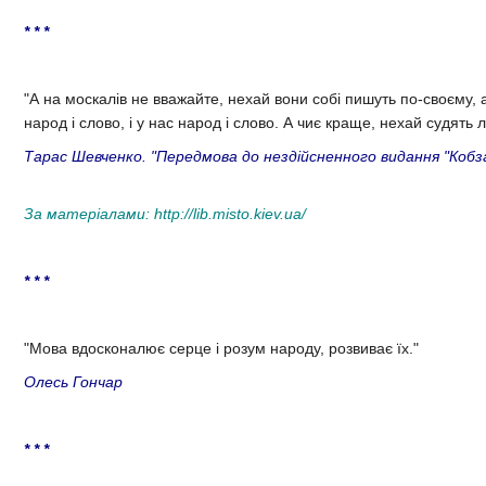
* * *
"А на москалiв не вважайте, нехай вони собi пишуть по-своєму, а
народ i слово, i у нас народ i слово. А чиє краще, нехай судять 
Тарас Шевченко. "Передмова до нeздiйсненного видання "Кобз
За матеріалами:
http://lib.misto.kiev.ua/
* * *
"Мова вдосконалює серце і розум народу, розвиває їх."
Олесь Гончар
* * *