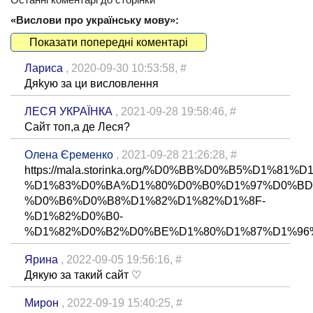
«Вислови про українську мову»:
Показати попередні коментарі
Лариса
, 2020-09-30 10:53:58,
#
Дяkyю за ци висловлення
ЛЕСЯ УКРАЇНКА
, 2021-09-28 19:58:46,
#
Сайт топ,а де Леся?
Олена Єременко
, 2021-09-28 21:26:28,
#
https://mala.storinka.org/%D0%BB%D0%B5%D1%81%D
%D1%83%D0%BA%D1%80%D0%B0%D1%97%D0%BD
%D0%B6%D0%B8%D1%82%D1%82%D1%8F-
%D1%82%D0%B0-
%D1%82%D0%B2%D0%BE%D1%80%D1%87%D1%96%
Ярина
, 2022-09-05 19:56:16,
#
Дякую за такий сайт ♡
Мирон
, 2022-09-19 15:40:25,
#