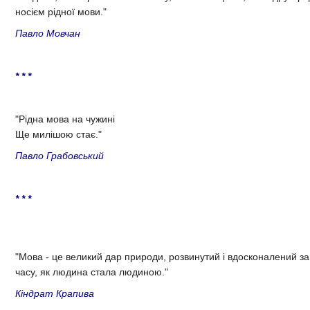
носiєм рiдноï мови."
Павло Мовчан
* * *
"Рiдна мова на чужинi
Ще милiшою стає."
Павло Грабовський
* * *
"Мова - це великий дар природи, розвинутий i вдосконалений за 
часу, як людина стала людиною."
Кiндрат Крапива