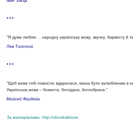
Іван Заєць
* * *
"Я дуже люблю ... народну українську мову, звучну, барвисту й та
Лев Толстой
* * *
"Щоб мова тобі повністю відкрилася, маєш бути залюбленим в не
Українська мова – божиста, богодана, богообрана."
Мойсей Фішбейн
За матеріалами:
http://slovokalinove