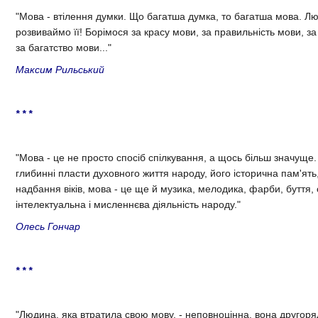
"Мова - втiлення думки. Що багатша думка, то багатша мова. Любi
розвиваймо ïï! Борiмося за красу мови, за правильнiсть мови, за
за багатство мови..."
Максим Рильський
* * *
"Мова - це не просто спосiб спiлкування, а щось бiльш значуще. 
глибиннi пласти духовного життя народу, його iсторична пам'ять
надбання вiкiв, мова - це ще й музика, мелодика, фарби, буття,
iнтелектуальна i мисленнєва дiяльнiсть народу."
Олесь Гончар
* * *
"Людина, яка втратила свою мову, - неповноцiнна, вона другоряд