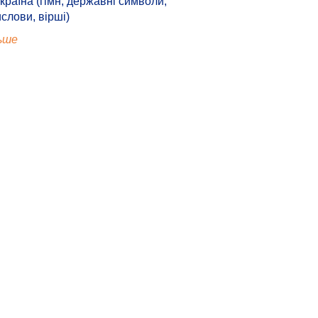
країна (гімн, державні символи,
ислови, вірші)
ьше