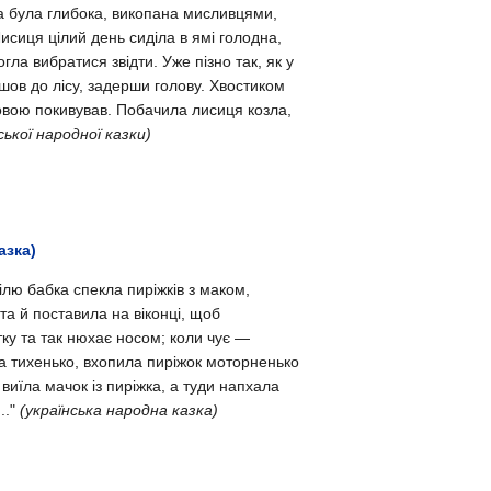
ма була глибока, викопана мисливцями,
исиця цілий день сиділа в ямі голодна,
огла вибратися звідти.
Уже пізно так, як у
ішов до лісу, задерши голову. Хвостиком
овою покивував.
Побачила лисиця козла,
ської народної казки)
азка)
ділю бабка спекла пиріжків з маком,
та й поставила на віконці, щоб
тку та так нюхає носом; коли чує —
на тихенько, вхопила пиріжок моторненько
, виїла мачок із пиріжка, а туди напхала
.."
(українська народна казка)