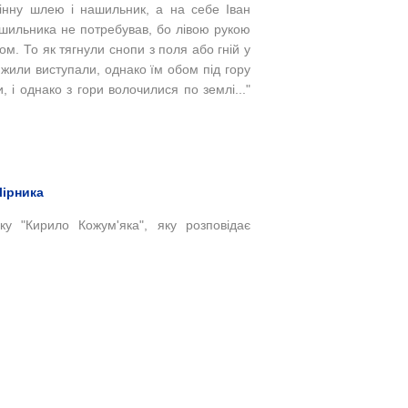
інну шлею і нашильник, а на себе Іван
шильника не потребував, бо лівою рукою
ком.
То як тягнули снопи з поля або гній у
ні жили виступали, однако їм обом під гору
 і однако з гори волочилися по землі..."
Лірника
ку "Кирило Кожум'яка", яку розповідає