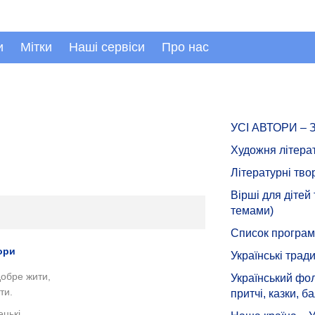
и
Мітки
Наші сервіси
Про нас
УСІ АВТОРИ –
Художня літера
Літературні тво
Вірші для дітей
темами)
Список програмн
ори
Українські тради
добре жити,
Український фол
ти.
притчі, казки, ба
цькі,