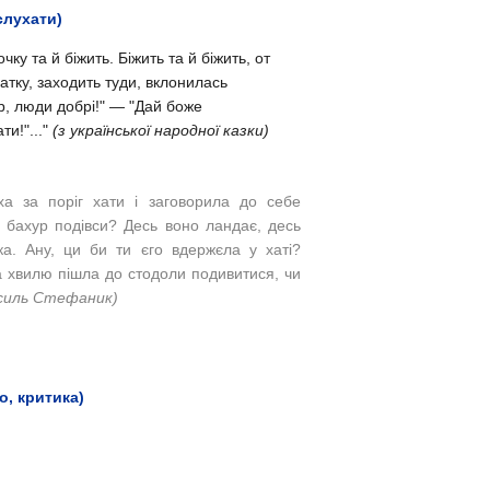
слухати)
ку та й біжить. Біжить та й біжить, от
хатку, заходить туди, вклонилась
р, люди добрі!"
— "Дай боже
ти!"..."
(з української народної казки)
а за поріг хати і заговорила до себе
е бахур подівси? Десь воно ландає, десь
ка. Ану, ци би ти єго вдержєла у хаті?
а хвилю пішла до стодоли подивитися, чи
силь Стефаник)
о, критика)