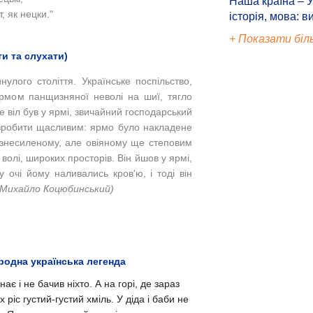
Наша країна – У
іт, як нецки."
історія, мова: в
+ Показати біл
и та слухати)
улого століття. Українське поспільство,
ярмом панщизняної неволі на шиї, тягло
 віл був у ярмі, звичайний господарський
 зробити щасливим: ярмо було накладене
 знесиленому, але овіяному ще степовим
волі, широких просторів. Він йшов у ярмі,
у очі йому наливались кров'ю, і тоді він
Михайло Коцюбинський)
родна українська легенда
ає і не бачив ніхто. А на горі, де зараз
х ріс густий-густий хміль. У діда і баби не