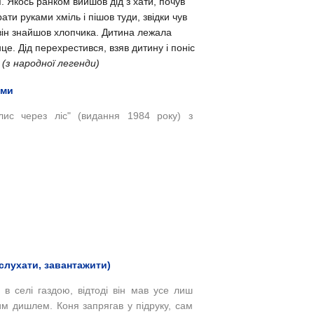
я.
Якось ранком вийшов дід з хати, почув
ати руками хміль і пішов туди, звідки чув
він знайшов хлопчика. Дитина лежала
нце. Дід перехрестився, взяв дитину і поніс
"
(з народної легенди)
ями
 лис через ліс" (видання 1984 року) з
слухати, завантажити)
 в селі газдою, відтоді він мав усе лиш
вим дишлем. Коня запрягав у підруку, сам