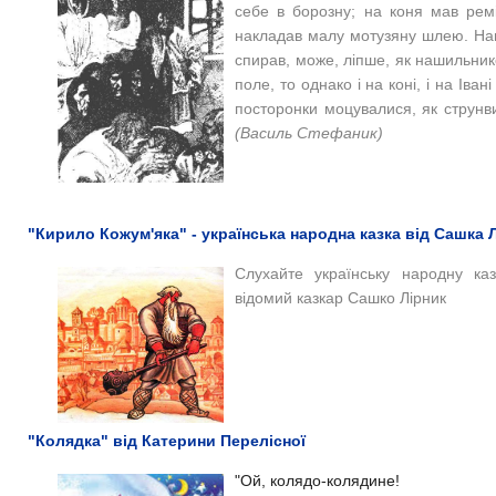
себе в борозну; на коня мав рем
накладав малу мотузяну шлею. На
спирав, може, ліпше, як нашильни
поле, то однако і на коні, і на Іва
посторонки моцувалися, як струнви,
(Василь Стефаник)
"Кирило Кожум'яка" - українська народна казка від Сашка 
Слухайте українську народну каз
відомий казкар Сашко Лірник
"Колядка" від Катерини Перелісної
"Ой, колядо-колядине!