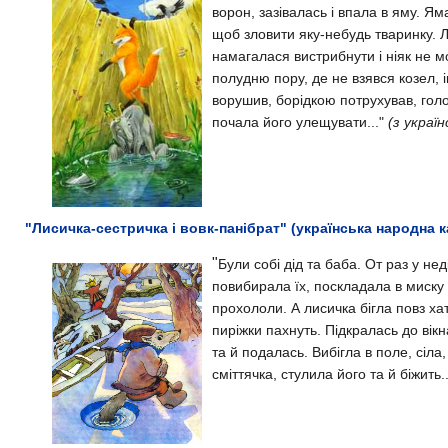
ворон, зазівалась і впала в яму. Я
щоб зловити яку-небудь тваринку.
Л
намагалася вистрибнути і ніяк не м
полудню пору, де не взявся козел, 
ворушив, борідкою потрухував, гол
почала його улещувати..."
(з україн
"Лисичка-сестричка і вовк-панібрат" (українська народна к
"
Були собі дід та баба. От раз у не
повибирала їх, поскладала в миску 
прохололи.
А лисичка бігла повз ха
пиріжки пахнуть.
Підкралась до вік
та й подалась.
Вибігла в поле, сіла
сміттячка, стулила його та й біжить..