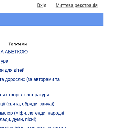
Вхід
Миттєва реєстрація
Топ-теми
 ЗА АБЕТКОЮ
тура
ри для дітей
 та дорослих (за авторами та
их творів з літератури
ції (свята, обряди, звичаї)
ьклор (міфи, легенди, народні
лади, думи, пісні)