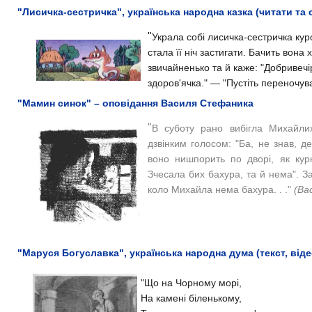
"Лисичка-сестричка", українська народна казка (читати та 
"
Украла собі лисичка-сестричка куроч
стала її ніч застигати. Бачить вона 
звичайненько та й каже: "
Добривечі
здоров'ячка."
— "Пустіть переночува
"Мамин синок" – оповідання Василя Стефаника
"
В суботу рано вибігла Михайлих
дзвінким голосом: "
Ба, не знав, д
воно нишпорить по дворі, як кур
Зчесала бих бахура, та й нема".
З
коло Михайла нема бахура. . ."
(Ва
"Маруся Богуславка", українська народна дума (текст, віде
"
Що на Чорному морі,
На камені біленькому,