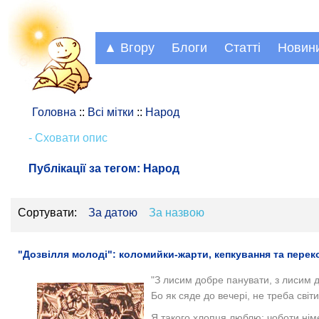
▲ Вгору
Блоги
Статті
Новин
Головна
::
Всі мітки
::
Народ
- Сховати опис
Публікації за тегом:
Народ
Сортувати:
За датою
За назвою
"Дозвілля молоді": коломийки-жарти, кепкування та перек
"З лисим добре панувати, з лисим 
Бо як сяде до вечері, не треба світи
Я тaкогo хлопця люблю: чоботи німе