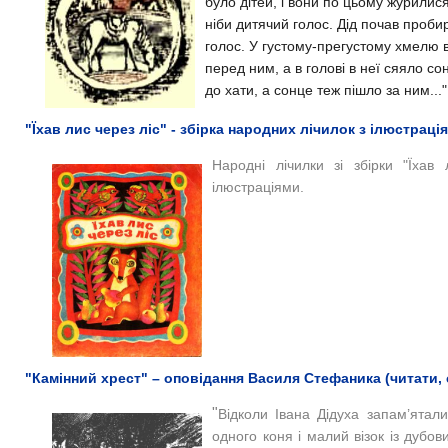
було дітей, і вони по цьому журилис
ніби дитячий голос. Дід почав пробир
голос. У густому-прегустому хмелю 
перед ним, а в голові в неї сяяло со
до хати, а сонце теж пішло за ним...
"Їхав лис через ліс" - збірка народних лічилок з ілюстраці
Народні лічилки зі збірки "Їхав
ілюстраціями.
"Камінний хрест" – оповідання Василя Стефаника (читати, 
"
Відколи Івана Дідуха запам’ятали
одного коня і малий візок із дубо