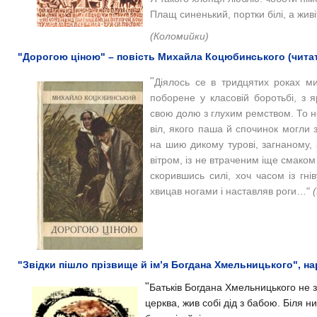
Плащ синенький, портки білі, а жив
(Коломийки)
"Дорогою ціною" – повість Михайла Коцюбинського (читат
"
Діялось се в тридцятих роках мин
поборене у класовій боротьбі, з 
свою долю з глухим ремством. То не
віл, якого паша й спочинок могли
на шию дикому турові, загнаному,
вітром, із не втраченим іще смаком 
скорившись силі, хоч часом із гнів
хвицав ногами і наставляв роги…"
(
"Звідки пішло прізвище й ім’я Богдана Хмельницького", на
"
Батьків Богдана Хмельницького не зн
церква, жив собі дід з бабою. Біля ни