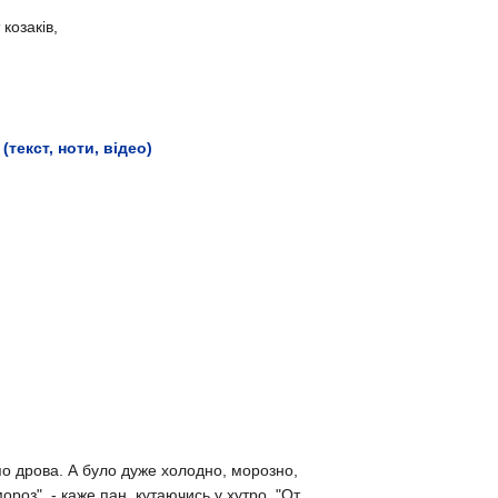
козаків,
(текст, ноти, відео)
 по дрова.
А було дуже холодно, морозно,
роз", - каже пан, кутаючись у хутро. "
От