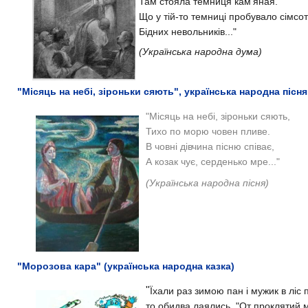
Там стояла темниця кам'яная.
Що у тій-то темниці пробувало сімсот 
Бідних невольників..."
(Українська народна дума)
"Місяць на небі, зіроньки сяють", українська народна пісня 
"
Місяць на небі, зіроньки сяють,
Тихо по морю човен пливе.
В човні дівчина пісню співає,
А козак чує, серденько мре..."
(Українська народна пісня)
"Морозова кара" (українська народна казка)
"
Їхали раз зимою пан і мужик в ліс
то обидва лаялись. "
От проклятий мо