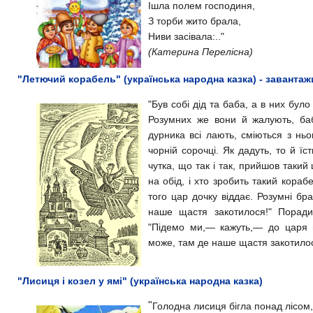
Ішла полем господиня,
З торби жито брала,
Ниви засівала:.."
(Катерина Перелісна)
"Летючий корабель" (українська народна казка) - завантаж
"Був собі дід та баба, а в них було
Розумних же вони й жалують, баб
дурника всі лають, сміються з ньог
чорній сорочці. Як дадуть, то й їст
чутка, що так і так, прийшов такий
на обід, і хто зробить такий корабе
того цар дочку віддає.
Розумні бра
наше щастя закотилося!"
Поради
"
Підемо ми,— кажуть,— до царя на
може, там де наше щастя закотилос
"Лисиця і козел у ямі" (українська народна казка)
"
Голодна лисиця бігла понад лісом