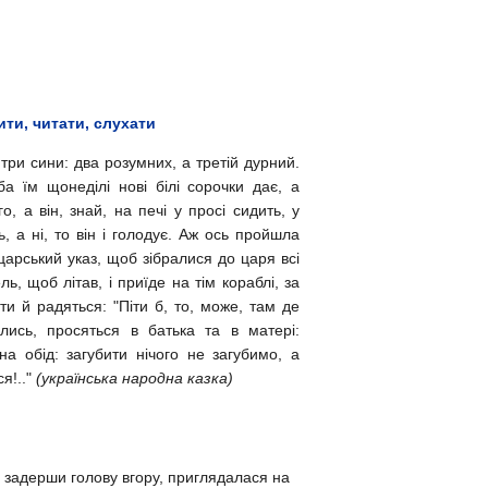
ити, читати, слухати
 три сини: два розумних, а третій дурний.
а їм щонеділі нові білі сорочки дає, а
о, а він, знай, на печі у просі сидить, у
ь, а ні, то він і голодує. Аж ось пройшла
 царський указ, щоб зібралися до царя всі
ль, щоб літав, і приїде на тім кораблі, за
ти й радяться: "
Піти б, то, може, там де
лись, просяться в батька та в матері:
 обід: загубити нічого не загубимо, а
я!.."
(українська народна казка)
, задерши голову вгору, приглядалася на