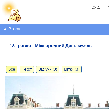
Вхід
▲ Вгору
18 травня - Міжнародний День музеїв
Все
Текст
Відгуки (0)
Мітки (3)