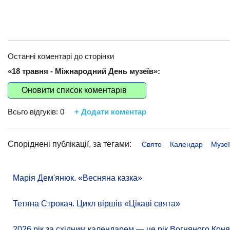
Останні коментарі до сторінки
«18 травня - Міжнародний День музеїв»:
Оновити список коментарів
Всьго відгуків:
0
+ Додати коментар
Споріднені публікації, за тегами:
Свято
Календар
Музеї
Марія Дем'янюк. «Весняна казка»
Тетяна Строкач. Цикл віршів «Цікаві свята»
2026 рік за східним календарем — це рік Вогняного Коня