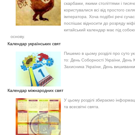
скарбами, якими століттями і тисяч
користувалися всі від простого сел
імператора. Хоча подібні речі суча
поспішає відносити до розряду міфів
китайський календар має під собою
основу.
Календар українських свят
Пишемо в цьому розділі про суто укр
то: День Соборності України, День К
Захисника України, День вишиванки 
Календар міжнародних свят
У цьому розділі збираємо інформац
та всесвітні свята.