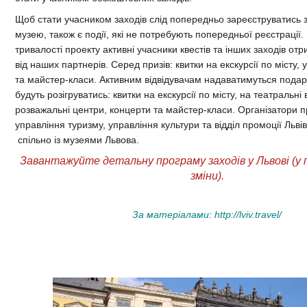
Щоб стати учасником заходів слід попередньо зареєструватись
музею, також є події, які не потребують попередньої реєстрації
тривалості проекту активні учасники квестів та інших заходів о
від наших партнерів. Серед призів: квитки на екскурсії по місту,
та майстер-класи. Активним відвідувачам надаватимуться подар
будуть розігруватись: квитки на екскурсії по місту, на театральні 
розважальні центри, концерти та майстер-класи.
Організатори пр
управління туризму, управління культури та відділ промоції Льві
спільно із музеями Львова.
Завантажуйте детальну програму заходів у Львові (у 
зміни).
За матеріалами:
http://lviv.travel/