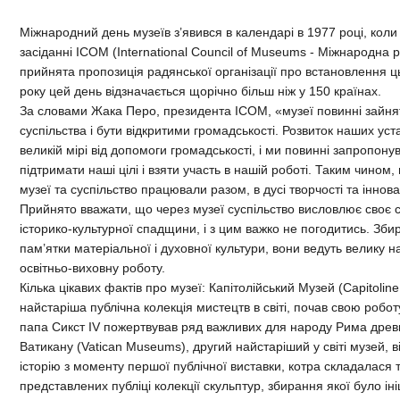
Міжнародний день музеїв з’явився в календарі в 1977 році, коли
засіданні ICOM (International Council of Museums - Міжнародна 
прийнята пропозиція радянської організації про встановлення ць
року цей день відзначається щорічно більш ніж у 150 країнах.
За словами Жака Перо, президента ICOM, «музеї повинні зайнят
суспільства і бути відкритими громадськості. Розвиток наших уст
великій мірі від допомоги громадськості, і ми повинні запропону
підтримати наші цілі і взяти участь в нашій роботі. Таким чином
музеї та суспільство працювали разом, в дусі творчості та іннова
Прийнято вважати, що через музеї суспільство висловлює своє 
історико-культурної спадщини, і з цим важко не погодитись. Зби
пам’ятки матеріальної і духовної культури, вони ведуть велику н
освітньо-виховну роботу.
Кілька цікавих фактів про музеї: Капітолійський Музей (Capitoli
найстаріша публічна колекція мистецтв в світі, почав свою робот
папа Сикст IV пожертвував ряд важливих для народу Рима древн
Ватикану (Vatican Museums), другий найстаріший у світі музей, 
історію з моменту першої публічної виставки, котра складалася 
представлених публіці колекції скульптур, збирання якої було і