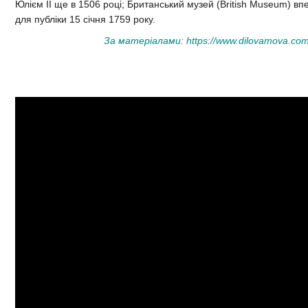
Юлієм II ще в 1506 році; Британський музей (British Museum) вп
для публіки 15 січня 1759 року.
За матеріалами:
https://www.dilovamova.com