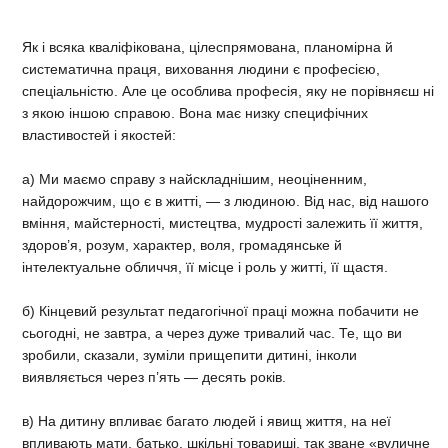
Як і всяка кваліфікована, цілеспрямована, планомірна й
систематична праця, виховання людини є професією,
спеціальністю. Але це особлива професія, яку не порівняєш ні
з якою іншою справою. Вона має низку специфічних
властивостей і якостей:
а) Ми маємо справу з найскладнішим, неоціненним,
найдорожчим, що є в житті, — з людиною. Від нас, від нашого
вміння, майстерності, мистецтва, мудрості залежить її життя,
здоров’я, розум, характер, воля, громадянське й
інтелектуальне обличчя, її місце і роль у житті, її щастя.
б) Кінцевий результат педагогічної праці можна побачити не
сьогодні, не завтра, а через дуже тривалий час. Те, що ви
зробили, сказали, зуміли прищепити дитині, інколи
виявляється через п’ять — десять років.
в) На дитину впливає багато людей і явищ життя, на неї
впливають мати, батько, шкільні товариші, так зване «вуличне