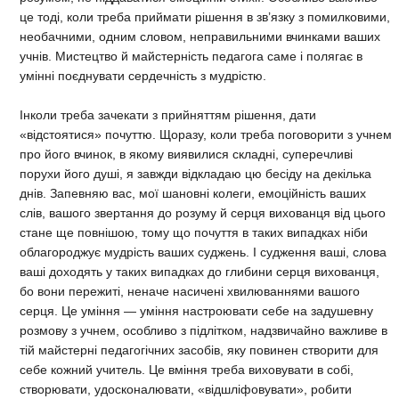
це тоді, коли треба приймати рішення в зв’язку з помилковими,
необачними, одним словом, неправильними вчинками ваших
учнів. Мистецтво й майстерність педагога саме і полягає в
умінні поєднувати сердечність з мудрістю.
Інколи треба зачекати з прийняттям рішення, дати
«відстоятися» почуттю. Щоразу, коли треба поговорити з учнем
про його вчинок, в якому виявилися складні, суперечливі
порухи його душі, я завжди відкладаю цю бесіду на декілька
днів. Запевняю вас, мої шановні колеги, емоційність ваших
слів, вашого звертання до розуму й серця вихованця від цього
стане ще повнішою, тому що почуття в таких випадках ніби
облагороджує мудрість ваших суджень. І судження ваші, слова
ваші доходять у таких випадках до глибини серця вихованця,
бо вони пережиті, неначе насичені хвилюваннями вашого
серця. Це уміння — уміння настроювати себе на задушевну
розмову з учнем, особливо з підлітком, надзвичайно важливе в
тій майстерні педагогічних засобів, яку повинен створити для
себе кожний учитель. Це вміння треба виховувати в собі,
створювати, удосконалювати, «відшліфовувати», робити