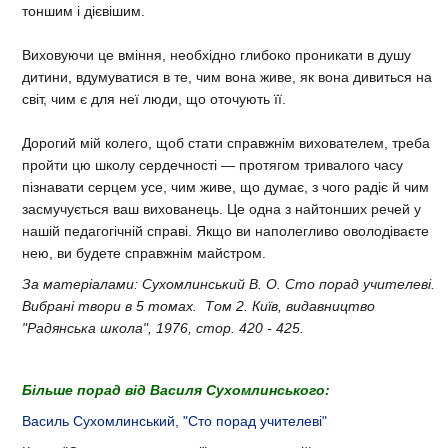
тоншим і дієвішим.
Виховуючи це вміння, необхідно глибоко проникати в душу
дитини, вдумуватися в те, чим вона живе, як вона дивиться на
світ, чим є для неї люди, що оточують її.
Дорогий мій колего, щоб стати справжнім вихователем, треба
пройти цю школу сердечності — протягом тривалого часу
пізнавати серцем усе, чим живе, що думає, з чого радіє й чим
засмучується ваш вихованець. Це одна з найтонших речей у
нашій педагогічній справі. Якщо ви наполегливо оволодіваєте
нею, ви будете справжнім майстром.
За матеріалами: Сухомлинський В. О. Сто порад учителеві.
Вибрані твори в 5 томах. Том 2. Київ, видавництво
"Радянська школа", 1976, стор. 420 - 425.
Більше порад від Василя Сухомлинського:
Василь Сухомлинський, "Сто порад учителеві"