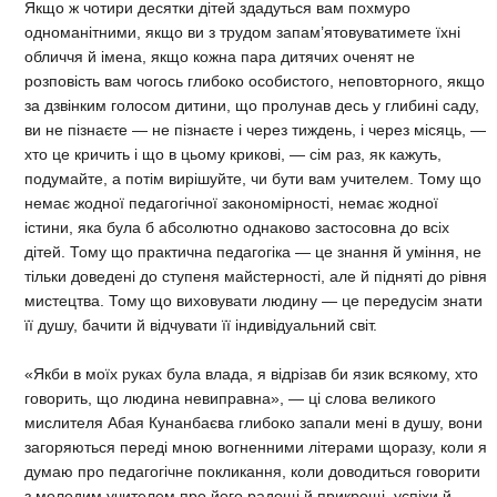
Якщо ж чотири десятки дітей здадуться вам похмуро
одноманітними, якщо ви з трудом запам’ятовуватимете їхні
обличчя й імена, якщо кожна пара дитячих оченят не
розповість вам чогось глибоко особистого, неповторного, якщо
за дзвінким голосом дитини, що пролунав десь у глибині саду,
ви не пізнаєте — не пізнаєте і через тиждень, і через місяць, —
хто це кричить і що в цьому крикові, — сім раз, як кажуть,
подумайте, а потім вирішуйте, чи бути вам учителем. Тому що
немає жодної педагогічної закономірності, немає жодної
істини, яка була б абсолютно однаково застосовна до всіх
дітей. Тому що практична педагогіка — це знання й уміння, не
тільки доведені до ступеня майстерності, але й підняті до рівня
мистецтва. Тому що виховувати людину — це передусім знати
її душу, бачити й відчувати її індивідуальний світ.
«Якби в моїх руках була влада, я відрізав би язик всякому, хто
говорить, що людина невиправна», — ці слова великого
мислителя Абая Кунанбаєва глибоко запали мені в душу, вони
загоряються переді мною вогненними літерами щоразу, коли я
думаю про педагогічне покликання, коли доводиться говорити
з молодим учителем про його радощі й прикрощі, успіхи й