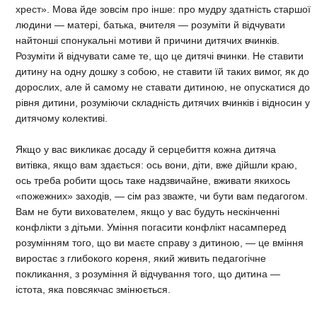
хрест». Мова йде зовсім про інше: про мудру здатність старшої
людини — матері, батька, вчителя — розуміти й відчувати
найтонші спонукальні мотиви й причини дитячих вчинків.
Розуміти й відчувати саме те, що це дитячі вчинки. Не ставити
дитину на одну дошку з собою, не ставити їй таких вимог, як до
дорослих, але й самому не ставати дитиною, не опускатися до
рівня дитини, розуміючи складність дитячих вчинків і відносин у
дитячому колективі.
Якщо у вас викликає досаду й серцебиття кожна дитяча
витівка, якщо вам здається: ось вони, діти, вже дійшли краю,
ось треба робити щось таке надзвичайне, вживати якихось
«пожежних» заходів, — сім раз зважте, чи бути вам педагогом.
Вам не бути вихователем, якщо у вас будуть нескінченні
конфлікти з дітьми. Уміння погасити конфлікт насамперед
розумінням того, що ви маєте справу з дитиною, — це вміння
виростає з глибокого кореня, який живить педагогічне
покликання, з розуміння й відчування того, що дитина —
істота, яка повсякчас змінюється.