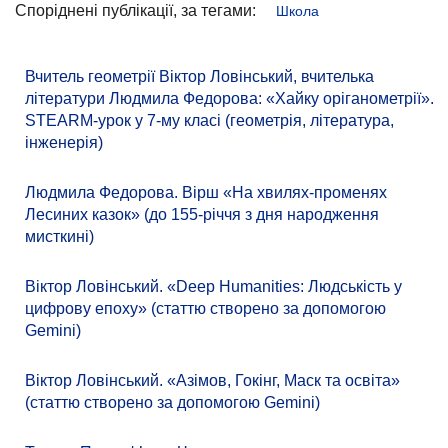
Споріднені публікації, за тегами:
Школа
Вчитель геометрії Віктор Ловінський, вчителька
літератури Людмила Федорова: «Хайку оріганометрії».
STEARM-урок у 7-му класі (геометрія, література,
інженерія)
Людмила Федорова. Вірш «На хвилях-променях
Лесиних казок» (до 155-річчя з дня народження
мисткині)
Віктор Ловінський. «Deep Humanities: Людськість у
цифрову епоху» (статтю створено за допомогою
Gemini)
Віктор Ловінський. «Азімов, Гокінг, Маск та освіта»
(статтю створено за допомогою Gemini)