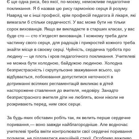
Є ще одна риса, без якої, по-моєму, неможливе педагогічне
покликання. Я б назвав цю рису гармонією серця й розуму.
Навряд чи є інші професії, крім професій педагога й лікаря, які
вимагали б стільки сердечності. У вас може бути не тільки
сорок вихованців. Якщо ви викладаєте в старших класах, у вас
буде сто — сто п’ятдесят вихованців. І кожному треба дати
частинку свого серця, для радощів і прикростей кожного треба
знайти місце в своєму серці. Чуйність, сердечна турбота про
людину — це плоть і кров педагогічного покликання. Учителеві
не можна бути холодною, байдужою людиною. Холодна
безпристрасність і скрупульозне зважування всього, що
відбувається, побоювання допуститися неточності в
дотриманні всіляких регламентацій викликає в дітей
насторожене ставлення до вчителя, недовіру. Занадто
безпристрасного вчителя діти не люблять, вони ніколи не
розкривають перед, ним своє серце.
За будь-яких обставин робіть так, як велить перше сердечне
поривання,— воно завжди найблагородніше. Але водночас
учителеві треба вміти контролювати свої сердечні поривання
розумом, не піддаватися емоційній стихії. Особливо важливо