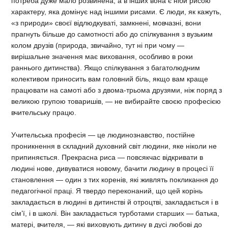
потреба дуже мало розвинена, а в інших вона є ніби рисою
характеру, яка домінує над іншими рисами. Є люди, як кажуть,
«з природи» своєї відлюдкуваті, замкнені, мовчазні, вони
прагнуть більше до самотності або до спілкування з вузьким
колом друзів (природа, звичайно, тут ні при чому —
вирішальне значення має виховання, особливо в роки
раннього дитинства). Якщо спілкування з багатолюдним
колективом приносить вам головний біль, якщо вам краще
працювати на самоті або з двома-трьома друзями, ніж поряд з
великою групою товаришів, — не вибирайте своєю професією
вчительську працю.
Учительська професія — це людинознавство, постійне
проникнення в складний духовний світ людини, яке ніколи не
припиняється. Прекрасна риса — повсякчас відкривати в
людині нове, дивуватися новому, бачити людину в процесі її
становлення — один з тих коренів, які живлять покликання до
педагогічної праці. Я твердо переконаний, що цей корінь
закладається в людині в дитинстві й отроцтві, закладається і в
сім’ї, і в школі. Він закладається турботами старших — батька,
матері, вчителя, — які виховують дитину в дусі любові до