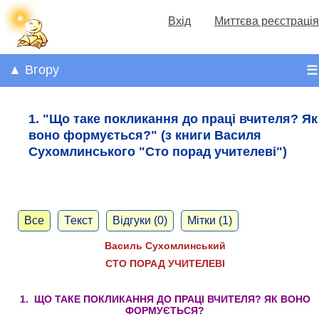
Вхід
Миттєва реєстрація
▲ Вгору
☰
1. "Що таке покликання до праці вчителя? Як
воно формується?" (з книги Василя
Сухомлинського "Сто порад учителеві")
Все
Текст
Відгуки (0)
Мітки (1)
Василь Сухомлинський
СТО ПОРАД УЧИТЕЛЕВІ
1. ЩО ТАКЕ ПОКЛИКАННЯ ДО ПРАЦІ ВЧИТЕЛЯ? ЯК ВОНО
ФОРМУЄТЬСЯ?