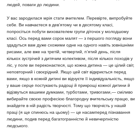
людей, поваги до людини.
У вас зародилася мрія стати вчителем. Перевірте, випробуйте
себе. Ви навчаєтеся в дев’ятому чи в десятому класі,
попросіться побути вихователем групи діточок у молодшому
класі. Ось перед вами сорок малят — з першого погляду вони
здадуться вам дуже схожими одне на одного навіть зовнішніми
рисами, але вже на третій, четвертий, п’ятий день, після
кількох зустрічей з дитячим колективом, після кількох походів у
ліс, у поле ви переконаєтеся, що кожна дитина — це цілий світ,
неповторний і своєрідний. Якщо цей світ відкриється перед
вами, якщо в кожній дитині ви відчуєте її індивідуальність, якщо
у ваше серце постукають радощі й прикрощі кожної дитини й
відізвуться вашими думками, турботами, тривогами,— сміливо
вибирайте своєю професією благородну вчительську працю, ви
знайдете в ній радість творчості. Тому що творчість у нашій
праці (я ще спинюсь на цьому) — це насамперед пізнавання
людини, подив перед багатогранністю й невичерпністю
людського.