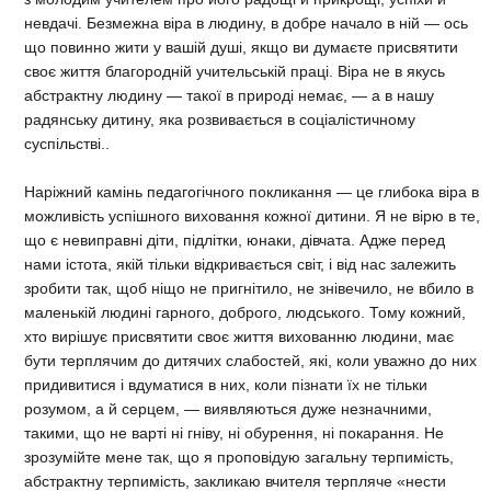
невдачі. Безмежна віра в людину, в добре начало в ній — ось
що повинно жити у вашій душі, якщо ви думаєте присвятити
своє життя благородній учительській праці. Віра не в якусь
абстрактну людину — такої в природі немає, — а в нашу
радянську дитину, яка розвивається в соціалістичному
суспільстві..
Наріжний камінь педагогічного покликання — це глибока віра в
можливість успішного виховання кожної дитини. Я не вірю в те,
що є невиправні діти, підлітки, юнаки, дівчата. Адже перед
нами істота, якій тільки відкривається світ, і від нас залежить
зробити так, щоб ніщо не пригнітило, не знівечило, не вбило в
маленькій людині гарного, доброго, людського. Тому кожний,
хто вирішує присвятити своє життя вихованню людини, має
бути терплячим до дитячих слабостей, які, коли уважно до них
придивитися і вдуматися в них, коли пізнати їх не тільки
розумом, а й серцем, — виявляються дуже незначними,
такими, що не варті ні гніву, ні обурення, ні покарання. Не
зрозумійте мене так, що я проповідую загальну терпимість,
абстрактну терпимість, закликаю вчителя терпляче «нести