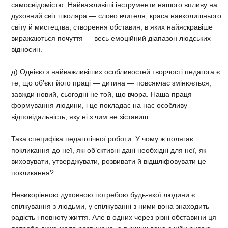
самосвідомістю. Найважливіші інструменти нашого впливу на
духовний світ школяра — слово вчителя, краса навколишнього
світу й мистецтва, створення обставин, в яких найяскравіше
виражаються почуття — весь емоційний діапазон людських
відносин.
д) Однією з найважливіших особливостей творчості педагога є
те, що об’єкт його праці — дитина — повсякчас змінюється,
завжди новий, сьогодні не той, що вчора. Наша праця —
формування людини, і це покладає на нас особливу
відповідальність, яку ні з чим не зіставиш.
Така специфіка педагогічної роботи. У чому ж полягає
покликання до неї, які об’єктивні дані необхідні для неї, як
виховувати, утверджувати, розвивати й відшліфовувати це
покликання?
Невикорінною духовною потребою будь-якої людини є
спілкування з людьми, у спілкуванні з ними вона знаходить
радість і повноту життя. Але в одних через різні обставини ця