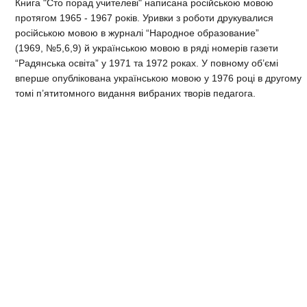
Книга "Сто порад учителеві"
написана російською мовою
протягом 1965 - 1967 років. Уривки з роботи друкувалися
російською мовою в журналі “Народное образование”
(1969, №5,6,9) й українською мовою в ряді номерів газети
“Радянська освіта” у 1971 та 1972 роках. У повному об’ємі
вперше опублікована українською мовою у
1976 році
в другому
томі п’ятитомного видання вибраних творів педагога.