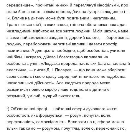
середовище», прочитані книжки й переглянуті кінофільми, про
які ви й не знаєте, зовсім непередбачена зустріч з людиною і т.
ін. Вплив на дитину може бути позитивним і негативним.
Трапляються сім’ї, в яких важка, гнітюча обстановка накладає
незгладимий відбиток на все життя людини. Місія школи, наше
з вами найважливіше завдання, дорогий колего, — боротися за
людину, переборювати негативні впливи і давати простір
позитивним. А для цього необхідно, щоб особистість учителя
найбільш яскраво, дійово і благотворно впливала на
особистість учня. «Людська природа настільки багата, сильна й
еластична, — писав Д. І. Писарєв, — що вона може зберігати
свою свіжість і свою красу серед найгнітючішого неподобства
навколишньої дійсності». Але людська природа може
розкритися повною мірою лише тоді, коли в дитини є
розумний, умілий, мудрий вихователь.
г) Об’єкт нашої праці — найтонші сфери духовного життя
особистості, яка формується, — розум, почуття, воля,
переконаність, самосвідомість. Впливати на ці сфери можна
тільки так само — розумом, почуттям, волею, переконаністю,