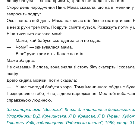
ложку бабуся — ложка дрижить, крапельки падають на стіл.
Скоро день народження Ніни. Мама сказала, що на її іменини у 
запросить подруг.
Ось і настав цей день. Мама накриває стіл білою скатертиною. Ні
в неї ж руки тремтять. Подруги сміятимуться. Розкажуть потім у 
Ніна тихенько сказала мамі:
— Мамо, хай бабуся сьогодні за стіл не сідає.
— Чому? — здивувалася мама.
— В неї руки тремтять. Капає на стіл.
Мама зблідла.
Не сказавши й слова, вона зняла зі столу білу скатерть і сховала 
шафу.
Довго сиділа мовчки, потім сказала:
— У нас сьогодні бабуся хвора. Тому іменинного обіду не буде
Поздоровляю тебе, Ніно, з днем народження. Моє тобі побажан
справжньою людиною.
За матеріалами: "Веселка". Книга для читання в дошкільних з
Упорядники: В.Д. Крушинська, Л.В. Кремсал, Л.В. Гураш. Худож
Гніппель. Київ, видавництво "Радянська школа", 1989, стор. 31