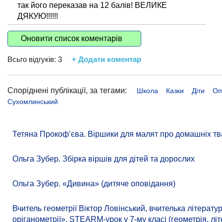
так його переказав на 12 балів! ВЕЛИКЕ
ДЯКУЮ!!!!!!
Оновити список коментарів
Всьго відгуків:
3
+ Додати коментар
Споріднені публікації, за тегами:
Школа
Казки
Діти
Оп
Сухомлинський
Тетяна Прокоф’єва. Віршики для малят про домашніх тв
Ольга Зубер. Збірка віршів для дітей та дорослих
Ольга Зубер. «Дивина» (дитяче оповідання)
Вчитель геометрії Віктор Ловінський, вчителька літера
оріганометрії». STEARM-урок у 7-му класі (геометрія, літ