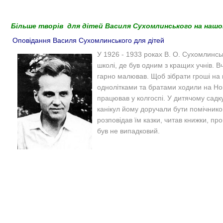
Більше творів для дітей Василя Сухомлинського на нашо
Оповідання Василя Сухомлинського для дітей
У 1926 - 1933 роках В. О. Сухомлинськ
школі, де був одним з кращих учнів. В
гарно малював. Щоб зібрати гроші на 
однолітками та братами ходили на Нов
працював у колгоспі. У дитячому садку,
канікул йому доручали бути помічнико
розповідав їм казки, читав книжки, про
був не випадковий.