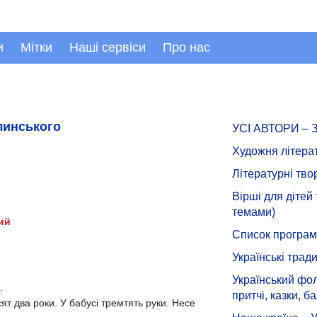
и
Мітки
Наші сервіси
Про нас
линського
УСІ АВТОРИ –
Художня літера
Літературні тво
Вірші для дітей
темами)
ий
Список програмн
Українські тради
Український фол
.
притчі, казки, ба
ят два роки. У бабусі тремтять руки. Несе