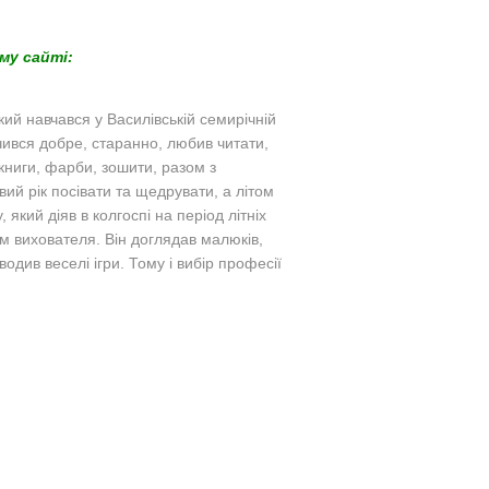
му сайті:
ий навчався у Василівській семирічній
чився добре, старанно, любив читати,
книги, фарби, зошити, разом з
ий рік посівати та щедрувати, а літом
 який діяв в колгоспі на період літніх
м вихователя. Він доглядав малюків,
водив веселі ігри. Тому і вибір професії