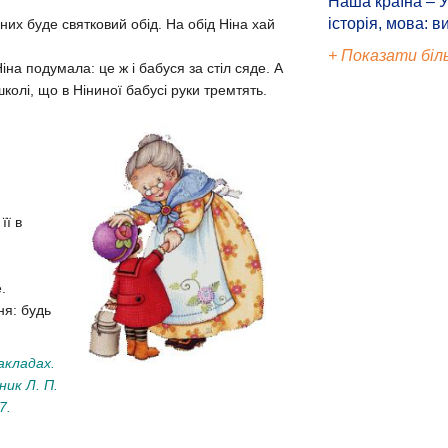
Наша країна – У
історія, мова: в
них буде святковий обід. На обід Ніна хай
+ Показати біл
на подумала: це ж і бабуся за стіл сяде. А
школі, що в Ніниної бабусі руки тремтять.
її в
.
ня: будь
акладах.
ник Л. П.
7.