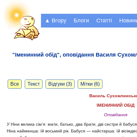
▲ Вгору
Блоги
Статті
Новин
"Іменинний обід", оповідання Василя Сухом
Все
Текст
Відгуки (3)
Мітки (6)
Василь Сухомлииськ
ІМЕНИННИЙ ОБІД
Оповідання
У Ніни велика сім’я: мати, батько, два брати, дві сестри й бабуся
Ніна найменша: їй восьмий рік. Бабуся — найстарша: їй вісімдес