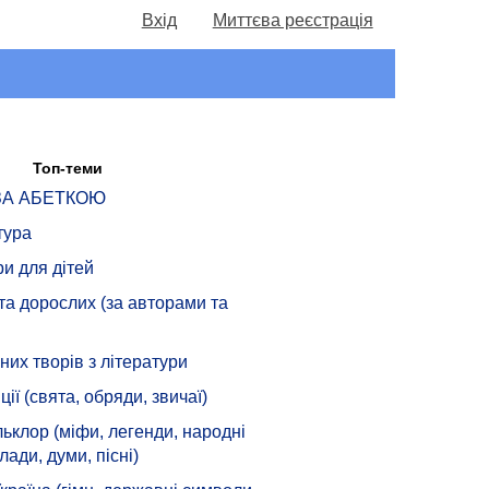
Вхід
Миттєва реєстрація
Топ-теми
 ЗА АБЕТКОЮ
тура
ри для дітей
 та дорослих (за авторами та
их творів з літератури
ції (свята, обряди, звичаї)
ьклор (міфи, легенди, народні
лади, думи, пісні)