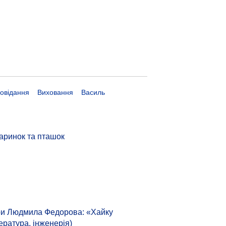
овідання
Виховання
Василь
аринок та пташок
тури Людмила Федорова: «Хайку
ература, інженерія)