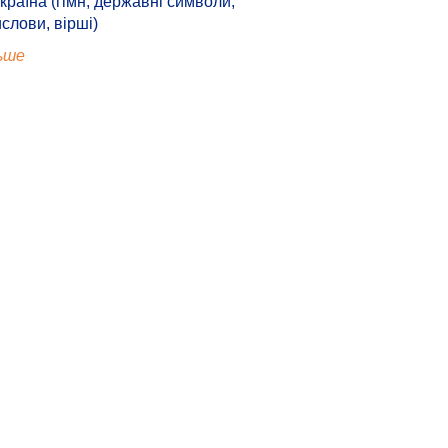
країна (гімн, державні символи,
ислови, вірші)
ьше