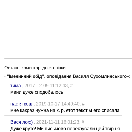
Останні коментарі до сторінки
«"Іменинний обід", оповідання Василя Сухомлинського»:
тима
, 2017-12-09 11:12:43,
#
мени дуже сподобалось
настя кош
, 2019-10-17 14:49:40,
#
мне какраз нужна на к. р. етот текст ы его списала
Вася лох:)
, 2021-11-11 16:01:23,
#
Дуже круто! Ми письмово перекзували цей твір і я