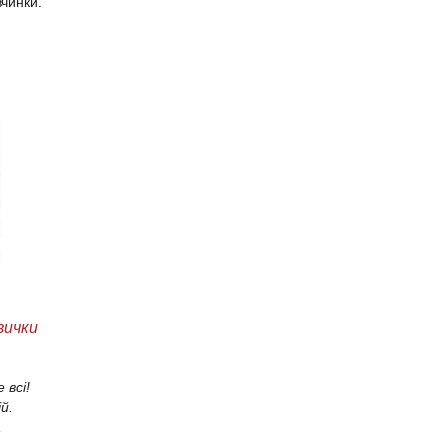
вчинки.
вички
 всі!
й.
,