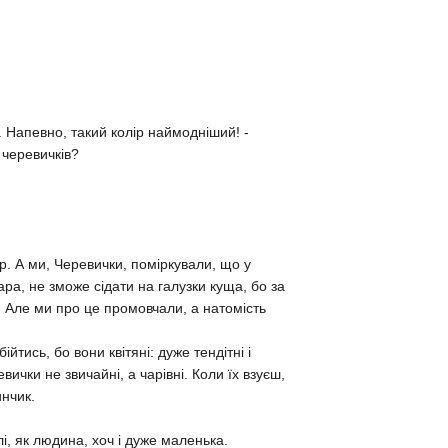
. Напевно, такий колір наймодніший! -
 черевичків?
р. А ми, Черевички, поміркували, що у
ара, не зможе сідати на галузки куща, бо за
 Але ми про це промовчали, а натомість
тись, бо вони квітяні: дуже тендітні і
чки не звичайні, а чарівні. Коли їх взуєш,
инчик.
і, як людина, хоч і дуже маленька.