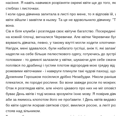
насіння. Я навіть навчився розрізняти окремі квіти ще до того, я
стеблах і листочках.
І коли одна дівчинка запитала в листі про мене, то я відповів їй, 
квіти зійшли і заквітли в ньому. Та це не вдовольнило дівчинку. 
вона.
Сів я біля клумби і розглядав своє квітуче багатство. Посередин
на кожній гілочці, вигналися Черевички. Але квітки Черевички бу
взувають дівчатка, певно, у такому взутті могли ходити хлопчик
Нагідок, мені здавалося, були набагато густіші, аніж ті, які запа
надягли на себе більше пелюсткового одягу, готуючись до зустрі
головами - то джмелі залазили у квітки, шукаючи для себе смач
поплівся по драбинці і густим плотом відгородив мою грядку від 
рожевими квіточками - і навкруги плинули такі чудові пахощі, що
Духмяним Горошком посіялися дрібно Незабудки. Ніколи раніше 
плекатися, як городні рослини. Бо вони завжди росли по мокрих
Отак я розглядав квіти, але нічого цікавого про них не міг опові
буває День квітів і тоді можна зрозуміти їхню мову. Я повірив дів
аби за якимось клопотом його не проґавити. І День квітів видав
бо квіти одягли яскраві святкові строї, вмилися росою, а легіт р
стояв над зільником.