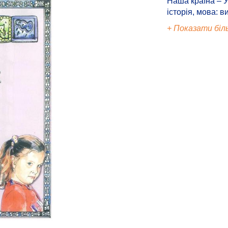
Наша країна – У
історія, мова: в
+ Показати біл