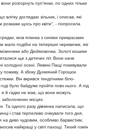
к вони розгорнуть пуп’янки, по одних тільки
що влітку доглядаю зільник, і описав, які
"Ти розкажи щось про квіти", - попросила
і грядки, мов ялинка з синіми прикрасами
ли мало подібні на теперішні черевички, які
и-мізинчики або Дюймовочка. Золоті кошики
м’яталися ще з дитячих літ. Вони наче
чі холодної осені. Левині Пащі покивували
ну поживу. А збоку Духмяний Горошок
стежки. Він вкрився тендітними біло-
 годі було байдуже пройти повз нього. А під
я й гадки не мав, що вони можуть
, заболочених місцях.
сти. Та одного разу дівчинка написала, що
чинці і став терпеливо очікувати того дня,
ся на диво чудовим, особливо барвистим,
озносив найкращі у світі пахощі. Тихий гомін