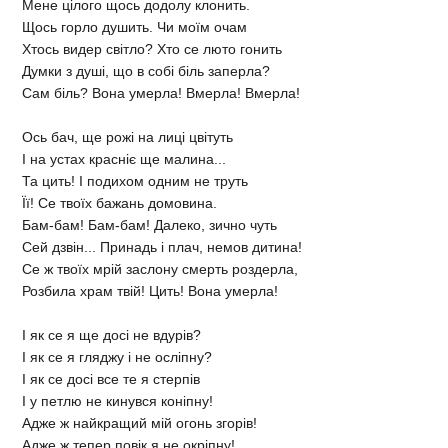
Мене цілого щось додолу клонить.
Щось горло душить. Чи моїм очам
Хтось видер світло? Хто се люто гонить
Думки з душі, що в собі біль заперла?
Сам біль? Вона умерла! Вмерла! Вмерла!
Ось бач, ще рожі на лиці цвітуть
І на устах красніє ще малина...
Та цить! І подихом одним не труть
Її! Се твоїх бажань домовина.
Бам-бам! Бам-бам! Далеко, зично чуть
Сей дзвін... Принадь і плач, немов дитина!
Се ж твоїх мрій заслону смерть роздерла,
Розбила храм твій! Цить! Вона умерла!
І як се я ще досі не вдурів?
І як се я гляджу і не осліпну?
І як се досі все те я стерпів
І у петлю не кинувся коніпну!
Адже ж найкращий мій огонь згорів!
Адже ж тепер повік я не окріпну!