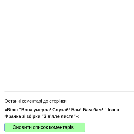
Останні коментарі до сторінки
«Вірш "Вона умерла! Слухай! Бам! Бам-бам! " Івана
Франка зі збірки "Зів’яле листя"»:
Оновити список коментарів