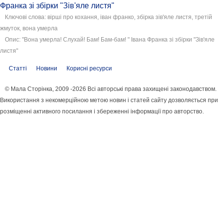
Франка зі збірки "Зів'яле листя"
Ключові слова: вірші про кохання, іван франко, збірка зів'яле листя, третій
жмуток, вона умерла
Опис: "Вона умерла! Слухай! Бам! Бам-бам! " Івана Франка зі збірки "Зів'яле
листя"
Статті
Новини
Корисні ресурси
© Мала Сторінка, 2009 -2026 Всі авторські права захищені законодавством.
Використання з некомерційною метою новин і статей сайту дозволяється при
розміщенні активного посилання і збереженні інформації про авторство.