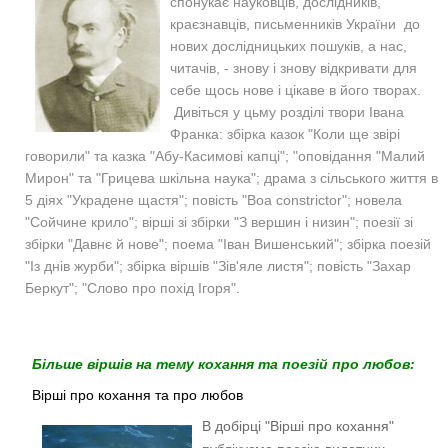
спонукає науковців, дослідників,
краєзнавців, письменників України до
нових дослідницьких пошуків, а нас,
читачів, - знову і знову відкривати для
себе щось нове і цікаве в його творах.
Дивіться у цьму розділі твори Івана
Франка: збірка казок "Коли ще звірі
говорили" та казка "Абу-Касимові капці"; "оповідання "Малий
Мирон" та "Грицева шкільна наука"; драма з сільського життя в
5 діях "Украдене щастя"; повість "Boa constrictor"; новела
"Сойчине крило"; вірші зі збірки "З вершин і низин"; поезії зі
збірки "Давнє й нове"; поема "Іван Вишенський"; збірка поезій
"Із днів журби"; збірка віршів "Зів'яле листя"; повість "Захар
Беркут"; "Слово про похід Ігоря".
Більше віршів на тему кохання та поезій про любов:
Вірші про кохання та про любов
В добірці "Вірші про кохання"