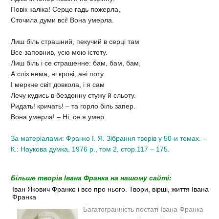
Повік каліка! Серце гадь пожерла,
Сточила думи всі! Вона умерла.
Лиш біль страшний, пекучий в серці там
Все заповнив, усю мою істоту.
Лиш біль і се страшенне: бам, бам, бам,
А сліз нема, ні крові, ані поту.
І меркне світ довкола, і я сам
Лечу кудись в бездонну стужу й сльоту.
Ридать! кричать! – та горло біль запер.
Вона умерла! – Ні, се я умер.
За матеріалами: Франко І. Я. Зібрання творів у 50-и томах. –
К.: Наукова думка, 1976 р., том 2, стор.117 – 175.
Більше творів Івана Франка на нашому сайті:
Іван Якович Франко і все про нього. Твори, вірші, життя Івана
Франка
Багатогранність постаті Івана Франка