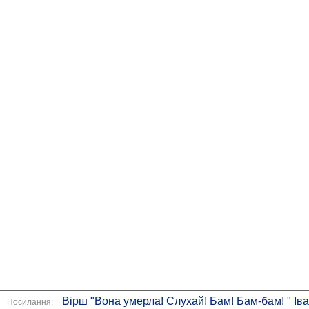
Вірш "Вона умерла! Слухай! Бам! Бам-бам! " Ів
Посилання: