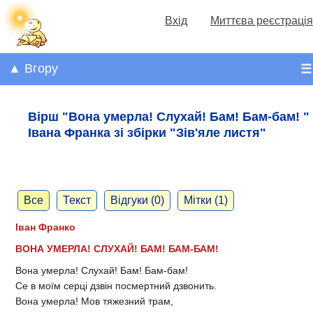
Вхід
Миттєва реєстрація
▲ Вгору
☰
Вірш "Вона умерла! Слухай! Бам! Бам-бам! "
Івана Франка зі збірки "Зів'яле листя"
Все
Текст
Відгуки (0)
Мітки (1)
Іван Франко
ВОНА УМЕРЛА! СЛУХАЙ! БАМ! БАМ-БАМ!
Вона умерла! Слухай! Бам! Бам-бам!
Се в моїм серці дзвін посмертний дзвонить.
Вона умерла! Мов тяжезний трам,