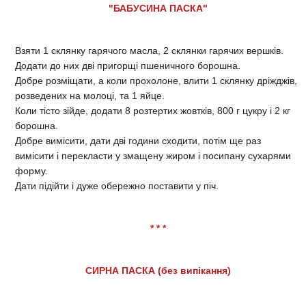
"БАБУСИНА ПАСКА"
Взяти 1 склянку гарячого масла, 2 склянки гарячих вершків.
Додати до них дві пригорщі пшеничного борошна.
Добре розміщати, а коли прохолоне, влити 1 склянку дріжджів,
розведених на молоці, та 1 яйце.
Коли тісто зійде, додати 8 розтертих жовтків, 800 г цукру і 2 кг
борошна.
Добре вимісити, дати дві години сходити, потім ще раз
вимісити і перекласти у змащену жиром і посипану сухарями
форму.
Дати підійти і дуже обережно поставити у піч.
* * *
СИРНА ПАСКА (без випікання)