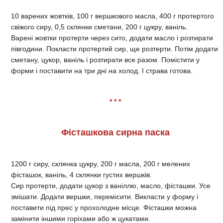
10 варених жовтків, 100 г вершкового масла, 400 г протертого
свіжого сиру, 0,5 склянки сметани, 200 г цукру, ваніль.
Варені жовтки протерти через сито, додати масло і розтирати
півгодини. Покласти протертий сир, ще розтерти. Потім додати
сметану, цукор, ваніль і розтирати все разом. Помістити у
форми і поставити на три дні на холод. І страва готова.
* * *
Фісташкова сирна паска
1200 г сиру, склянка цукру, 200 г масла, 200 г мелених
фісташок, ваніль, 4 склянки густих вершків.
Сир протерти, додати цукор з ваніллю, масло, фісташки. Усе
змішати. Додати вершки, перемісити. Викласти у форму і
поставити під прес у прохолодне місце. Фісташки можна
замінити іншими горіхами або ж цукатами.