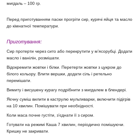
мигдаль – 100 гр.
Перед приготуванням паски прогріти сир, курячі яйця та масло
до кімнатної температури.
Приготування:
Сир протерти через сито або перекрутити у м’ясорубці. Додати
масло і ванілін, розмішати.
Відокремити жовтки і білки. Перетерти жовтки з цукром до
білого кольору. Влити вершки, додати сіль і ретельно
перемішати.
Вимиту і висушену курагу подрібнити з мигдалем в блендері.
Яєчну суміш вилити в каструлю мультиварки, включити підігрів
на 10 хвилин. Помішувати при необхідності.
Коли маса почне густіти, з’єднати її з сиром.
Готувати на режимі Каша 7 хвилин, періодично помішуючи.
Кришку не закривати.