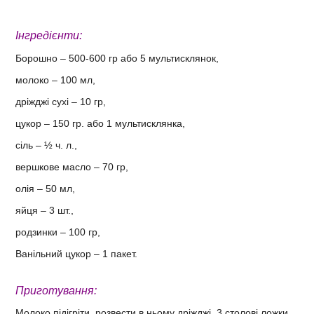
Інгредієнти:
Борошно – 500-600 гр або 5 мультисклянок,
молоко – 100 мл,
дріжджі сухі – 10 гр,
цукор – 150 гр. або 1 мультисклянка,
сіль – ½ ч. л.,
вершкове масло – 70 гр,
олія – 50 мл,
яйця – 3 шт.,
родзинки – 100 гр,
Ванільний цукор – 1 пакет.
Приготування:
Молоко підігріти, розвести в ньому дріжджі, 3 столові ложки