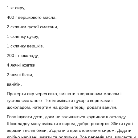
1 кг сиру,
400 г вершкового масла,
2 склянки густої сметани,
1 склянку цукру,
1 склянку вершків,
200 г шоколаду,
4 яєчні жовтки,
2 яєчні білки,
ванілін.
Протерти сир через сито, змішати з вершковим маслом і
густою сметаною. Потім змішати цукор з вершками і
шоколадом, натертим на дрібній терці, додати ванілін.
Розмішувати доти, доки не залишиться крупинок шоколаду.
Шоколадну масу змішати з сиром, добре розтерти. Збити густі
вершки і яєчні білки, з’єднати з приготовленим сиром. Додати
дрібно нарізані цукати та родзинки. Все перемішати, викласти у