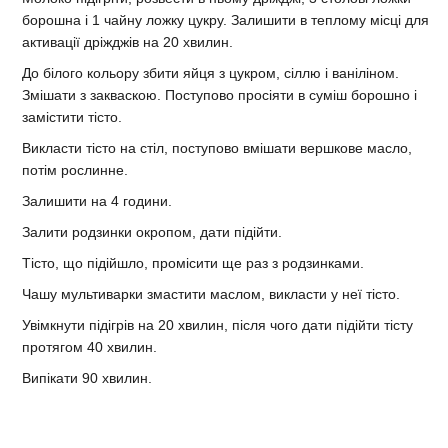
борошна і 1 чайну ложку цукру. Залишити в теплому місці для
активації дріжджів на 20 хвилин.
До білого кольору збити яйця з цукром, сіллю і ваніліном.
Змішати з закваскою. Поступово просіяти в суміш борошно і
замістити тісто.
Викласти тісто на стіл, поступово вмішати вершкове масло,
потім рослинне.
Залишити на 4 години.
Залити родзинки окропом, дати підійти.
Тісто, що підійшло, промісити ще раз з родзинками.
Чашу мультиварки змастити маслом, викласти у неї тісто.
Увімкнути підігрів на 20 хвилин, після чого дати підійти тісту
протягом 40 хвилин.
Випікати 90 хвилин.