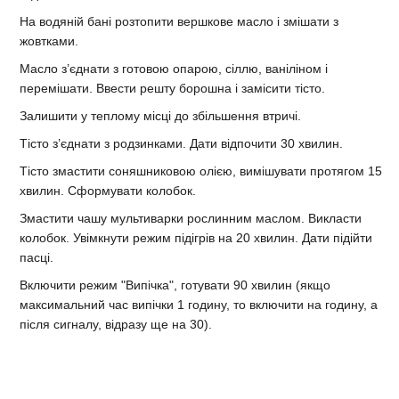
На водяній бані розтопити вершкове масло і змішати з
жовтками.
Масло з’єднати з готовою опарою, сіллю, ваніліном і
перемішати. Ввести решту борошна і замісити тісто.
Залишити у теплому місці до збільшення втричі.
Тісто з’єднати з родзинками. Дати відпочити 30 хвилин.
Тісто змастити соняшниковою олією, вимішувати протягом 15
хвилин. Сформувати колобок.
Змастити чашу мультиварки рослинним маслом. Викласти
колобок. Увімкнути режим підігрів на 20 хвилин. Дати підійти
пасці.
Включити режим "Випічка", готувати 90 хвилин (якщо
максимальний час випічки 1 годину, то включити на годину, а
після сигналу, відразу ще на 30).