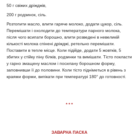
50 г свіжих дріжджів,
200 г родзинок, сіль.
Розтопити масло, влити гаряче молоко, додати цукор, сіль.
Перемішати і охолодити до температури парного молока,
після чого всипати борошно, влити розведені в невеликій
кількості молока спінені дріжджі, ретельно перемішати.
Поставити в тепле місце. Коли підійде, додати 5 жовтків, 5
збитих у стійку піну білків, родзинки та вимішати. Тісто покласти
у гарно змащену маслом і посилану борошном форму,
заповнивши її до половини. Коли тісто підніметься в рівень з
краями форми, випікати при температурі 180° до готовності.
* * *
ЗАВАРНА ПАСКА