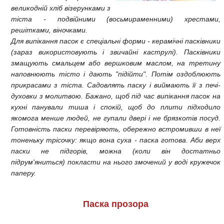
великодній хліб візерунками з
тіста - подвійними (восьмираменними) хрестами,
решітками, віночками.
Для випікання пасок є спеціальні форми - керамічні пасківники
(зараз використовують і звичайні каструлі). Пасківники
змащують смальцем або вершковим маслом, на третину
наповнюють тісто і дають "підійти". Потім оздоблюють
прикрасами з тіста. Садовлять паску і виймають її з печі-
духовки з молитвою. Бажано, щоб під час випікання пасок на
кухні панували тиша і спокій, щоб до плити підходило
якомога менше людей, не гупали двері і не брязкотів посуд.
Готовність паски перевіряють, обережно встромивши в неї
тоненьку трісочку: якщо вона суха - паска готова. Аби верх
паски не підгорів, можна (коли він достатньо
підрум'яниться) покласти на нього змочений у воді кружечок
паперу.
Паска прозора