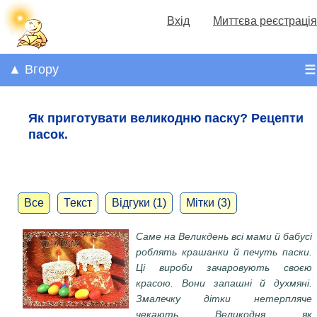
Вхід
Миттєва реєстрація
▲ Вгору
☰
Як приготувати великодню паску? Рецепти
пасок.
Все
Текст
Відгуки (1)
Мітки (3)
Саме на Великдень всі мами й бабусі
роблять крашанки й печуть паски.
Ці вироби зачаровують своєю
красою. Вони запашні й духмяні.
Змалечку дітки нетерпляче
чекають Великодня як