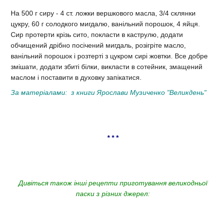
На 500 г сиру - 4 ст. ложки вершкового масла, 3/4 склянки
цукру, 60 г солодкого мигдалю, ванільний порошок, 4 яйця.
Сир протерти крізь сито, покласти в каструлю, додати
обчищений дрібно посічений мигдаль, розігріте масло,
ванільний порошок і розтерті з цукром сирі жовтки. Все добре
змішати, додати збиті білки, викласти в сотейник, змащений
маслом і поставити в духовку запікатися.
За матеріалами:
з книги Ярослави Музиченко "Великдень"
* * *
Дивіться також інші рецепти приготування великодньої
паски з різних джерел: