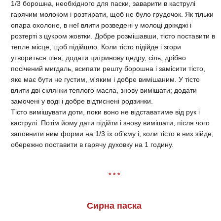
1/3 борошна, необхідного для паски, заварити в каструлі
гарячим молоком і розтирати, щоб не було грудочок. Як тільки
опара охолоне, в неї влити розведені у молоці дріжджі і
розтерті з цукром жовтки. Добре розмішавши, тісто поставити в
тепле місце, щоб підійшло. Коли тісто підійде і згори
утвориться піна, додати цитринову цедру, сіль, дрібно
посічений мигдаль, всипати решту борошна і замісити тісто,
яке має бути не густим, м'яким і добре вимішаним. У тісто
влити дві склянки теплого масла, знову вимішати; додати
замочені у воді і добре відтиснені родзинки.
Тісто вимішувати доти, поки воно не відставатиме від рук і
каструлі. Потім йому дати підійти і знову вимішати, після чого
заповнити ним форми на 1/3 їх об'єму і, коли тісто в них зійде,
обережно поставити в гарячу духовку на 1 годину.
* * *
Сирна паска