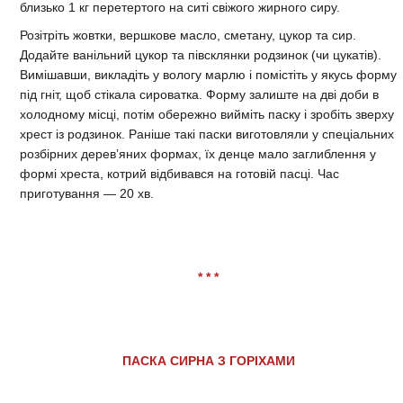
близько 1 кг перетертого на ситі свіжого жирного сиру.
Розітріть жовтки, вершкове масло, сметану, цукор та сир.
Додайте ванільний цукор та півсклянки родзинок (чи цукатів).
Вимішавши, викладіть у вологу марлю і помістіть у якусь форму
під гніт, щоб стікала сироватка. Форму залиште на дві доби в
холодному місці, потім обережно вийміть паску і зробіть зверху
хрест із родзинок. Раніше такі паски виготовляли у спеціальних
розбірних дерев’яних формах, їх денце мало заглиблення у
формі хреста, котрий відбивався на готовій пасці. Час
приготування — 20 хв.
* * *
ПАСКА СИРНА З ГОРІХАМИ