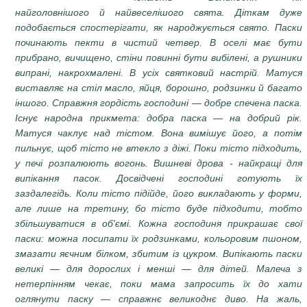
найголовнішого й найвеселішого свята. Діткам дуже
подобається спостерігати, як народжується свято. Паски
починають пекти в чистий четвер. В оселі має бути
прибрано, вичищено, стіни повинні бути вибілені, а рушники
випрані, накрохмалені. В усіх святковий настрій. Матуся
виставляє на стіл масло, яйця, борошно, родзинки й багато
іншого. Справжня гордість господині — добре спечена паска.
Існує народна прикмета: добра паска — на добрий рік.
Матуся чаклує над тістом. Вона вимішує його, а потім
пильнує, щоб тісто не втекло з діжі. Поки тісто підходить,
у печі розпалюють вогонь. Вишневі дрова - найкращі для
випікання пасок. Досвідчені господині готують їх
заздалегідь. Коли тісто підійде, його викладають у форми,
але лише на третину, бо тісто буде підходити, тобто
збільшуватися в об'ємі. Кожна господиня прикрашає свої
паски: можна посипати їх родзинками, кольоровим пшоном,
змазати яєчним білком, збитим із цукром. Випікають паски
великі — для дорослих і менші — для дітей. Малеча з
нетерпінням чекає, поки мама запросить їх до хати
оглянути паску — справжнє великоднє диво. На жаль,