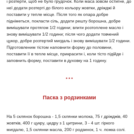
і розтерти, щоб не було грудочок. Коли маса зовсім остигне, до
неї додати розтерті до білого кольору жовтки, дріжджі й
поставити у тепле місце. Після того як опара добре
підніметься, покласти сіль, додати решту борошна, добре
вимішувати протягом 1/2 години; влити розтоплене масло і
знову вимішувати 1/2 години; після чого додати товчений
цукор, добре розтертий мигдаль і знову вимішувати 1/2 години.
Підготовленим тістом наповнити форму до половини,
поставити її в тепле місце, прикрасити і, коли тісто підійде і
заповнить форму, поставити в духовку на 1 годину.
* * *
Паска з родзинками
На 5 склянок борошна - 1,5 склянки молока, 75 г дріжджів, 40
жовтків, 400 г цукру, цедру з 1 цитрини, 3 - 4 шт. гіркого
мигдалю, 1,5 склянки масла, 200 г родзинок, 1 ч. ложка солі.