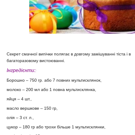
Секрет смачної випічки полягає в довгому замішуванні тіста і в
багаторазовому вистоюванні.
Інгредієнти:
:
Борошно – 750 гр. або 7 повних мультисклянок,
молоко – 200 мл або 1 повна мультисклянка,
яйця – 4 шт.,
масло вершкове – 150 гр,
олія – 3 ст. л.,
цукор – 180 гр або трохи більше 1 мультисклянки,