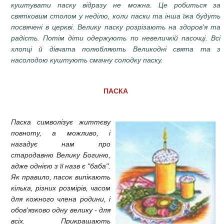
куштувати паску відразу не можна. Це робиться за
святковим столом у неділю, коли паски та інша їжа будуть
посвячені в церкві. Велику паску розрізають на здоров'я та
радість. Потім діти одержують по невеличкій пасочці. Всі
хлопці й дівчата полюбляють Великодні свята та з
насолодою куштують смачну солодку паску.
ПАСКА
Паска символізує життєву
повноту, а можливо, і
нагадує нам про
стародавню Велику Богиню,
адже однією з її назв є "баба".
Як правило, пасок випікають
кілька, різних розмірів, часом
для кожного члена родини, і
обов'язково одну велику - для
всіх. Прикрашають