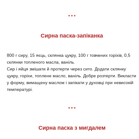
* * *
Сирна паска-запіканка
800 г сиру, 15 яєць, склянка цукру, 100 г товчених горіхів, 0,5
склянки топленого масла, ваніль.
Сир і яйця змішати й протерти через сито. Додати склянку
цукру, горіхи, топлене масло, ваніль. Добре розтерти. Викласти
у форму, вимащену маслом і запікати у духовці при невисокій
температурі.
* * *
Сирна паска з мигдалем