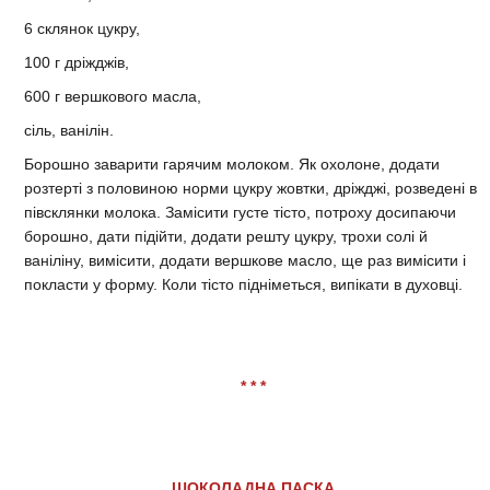
6 склянок цукру,
100 г дріжджів,
600 г вершкового масла,
сіль, ванілін.
Борошно заварити гарячим молоком. Як охолоне, додати
розтерті з половиною норми цукру жовтки, дріжджі, розведені в
півсклянки молока. Замісити густе тісто, потроху досипаючи
борошно, дати підійти, додати решту цукру, трохи солі й
ваніліну, вимісити, додати вершкове масло, ще раз вимісити і
покласти у форму. Коли тісто підніметься, випікати в духовці.
* * *
ШОКОЛАДНА ПАСКА