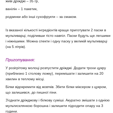
живі дріжджі – 35 гр,
ванілін – 1 пакетик,
родзинки або інші сухофрукти – за смаком.
Із вказаної кількості інгредієнтів краще приготувати 2 паски в
мультиварці, поділивши тісто навпіл. Паски будуть ще легшими
і ніжнішими. Можна спекти і одну паску у великій мультиварці
(на 5 літрів).
Приготування:
У розігрітому молоці розпустити дріжджі. Додати трохи цукру
(приблизно 1 столову ложку), перемішати і залишити на 20
хвилин в теплому місці.
Білки відокремити від жовтків. Збити білки міксером з цукром,
що залишився, до пишної піни.
З’єднати дріжджову і білкову суміші. Акуратно змішати з однією
мультисклянкою борошна і залишити підходити опару на 3
години.