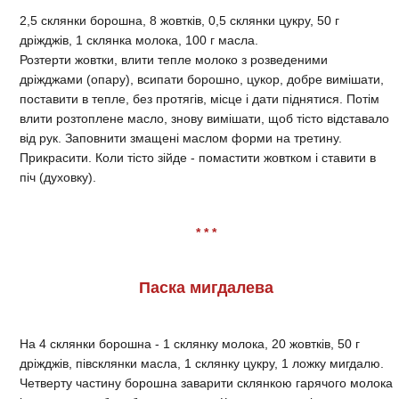
2,5 склянки борошна, 8 жовтків, 0,5 склянки цукру, 50 г
дріжджів, 1 склянка молока, 100 г масла.
Розтерти жовтки, влити тепле молоко з розведеними
дріжджами (опару), всипати борошно, цукор, добре вимішати,
поставити в тепле, без протягів, місце і дати піднятися. Потім
влити розтоплене масло, знову вимішати, щоб тісто відставало
від рук. Заповнити змащені маслом форми на третину.
Прикрасити. Коли тісто зійде - помастити жовтком і ставити в
піч (духовку).
* * *
Паска мигдалева
На 4 склянки борошна - 1 склянку молока, 20 жовтків, 50 г
дріжджів, півсклянки масла, 1 склянку цукру, 1 ложку мигдалю.
Четверту частину борошна заварити склянкою гарячого молока