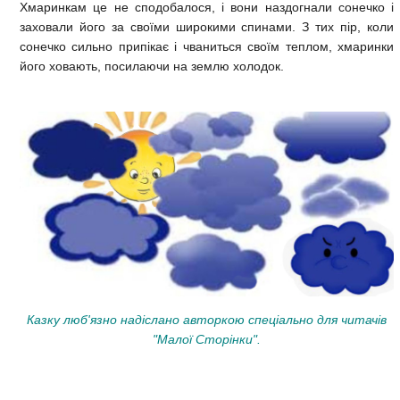
Хмаринкам це не сподобалося, і вони наздогнали сонечко і
заховали його за своїми широкими спинами. З тих пір, коли
сонечко сильно припікає і чваниться своїм теплом, хмаринки
його ховають, посилаючи на землю холодок.
Казку люб'язно надіслано авторкою спеціально для читачів
"Малої Сторінки".