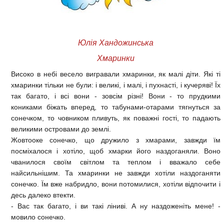
Юлія Хандожинська
Хмаринки
Високо в небі весело вигравали хмаринки, як малі діти. Які ті
хмаринки тільки не були: і великі, і малі, і пухнасті, і кучеряві! Їх
так багато, і всі вони - зовсім різні! Вони - то прудкими
кониками біжать вперед, то табунами-отарами тягнуться за
сонечком, то човником пливуть, як поважні гості, то падають
великими островами до землі.
Жовтооке сонечко, що дружило з хмарами, завжди їм
посміхалося і хотіло, щоб хмарки його наздоганяли. Воно
чванилося своїм світлом та теплом і вважало себе
найсильнішим. Та хмаринки не завжди хотіли наздоганяти
сонечко. Їм вже набридло, вони потомилися, хотіли відпочити і
десь далеко втекти.
- Вас так багато, і ви такі ліниві. А ну наздоженіть мене! -
мовило сонечко.