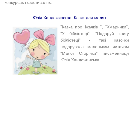
конкурсах і фестивалях.
Юлія Хандожинська. Казки для малят
"Казка про іжачків ", "Хмаринки",
"У бібліотеці", "Подаруй книгу
бібліотеці" - такі казочки
подарувала маленьким читачам
"Малої Сторінки" письменниця
Юлія Хандожинська.