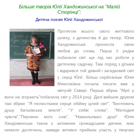
Більше творів Юлії Хандожинської на "Малій
Сторінці":
Дитяча поезія Юлії Хандожинської
Протягом всього свого життєвого
шляху, з дитинства й до тепер, Юлія
Хандожинська пронесла свою
любов до слова. Перші її рядки
побачили світ ще під час роботи у
дитячому садочку. Там поряд з дітьми
і відкрився той дивній і загадковий світ
у серці Юлії. Більш серйозніше Юлія
Миколаївна почала писати вже у
квітучій Сквирі
. Перша збірка "
Мрії у
вогні не згорають
"
побачила світ у 2014 році. Далі вийшли друко
такі збірки: "Я пелюстками серця обійму цілий світ", "
Бентежить
душу батьківська земля", "
У сяйві слова", "Мелодия
чувств","
Перлини моїх снів", "Намальовані душі".
Юлія
Хандожинська також є активним громадським
діячем, ма
не
мало досягнень, завжди активно приймає участь у творчих