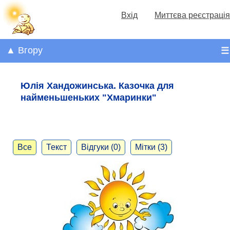
Вхід
Миттєва реєстрація
▲ Вгору
☰
Юлія Хандожинська. Казочка для
найменьшеньких "Хмаринки"
Все
Текст
Відгуки (0)
Мітки (3)