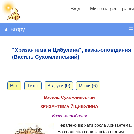
Вхід
Миттєва реєстрація
▲ Вгору
☰
"Хризантема й Цибулина", казка-оповідання
(Василь Сухомлинський)
Все
Текст
Відгуки (0)
Мітки (6)
Василь Сухомлинський
ХРИЗАНТЕМА Й ЦИБУЛИНА
Казка-оповідання
Недалеко від хати росла Хризантема.
На спаді літа вона зацвіла ніжним