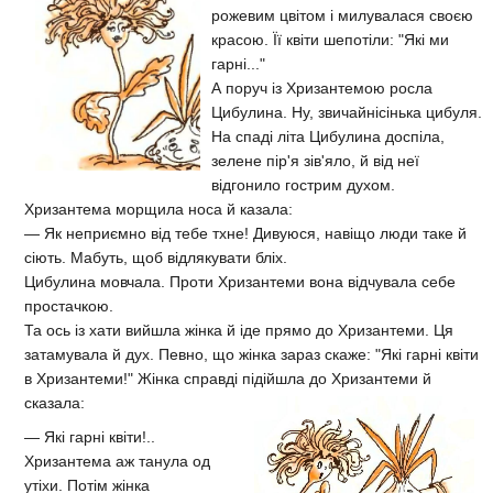
рожевим цвітом і милувалася своєю
красою. Її квіти шепотіли: "Які ми
гарні..."
А поруч із Хризантемою росла
Цибулина. Ну, звичайнісінька цибуля.
На спаді літа Цибулина доспіла,
зелене пір'я зів'яло, й від неї
відгонило гострим духом.
Хризантема морщила носа й казала:
— Як неприємно від тебе тхне! Дивуюся, навіщо люди таке й
сіють. Мабуть, щоб відлякувати бліх.
Цибулина мовчала. Проти Хризантеми вона відчувала себе
простачкою.
Та ось із хати вийшла жінка й іде прямо до Хризантеми. Ця
затамувала й дух. Певно, що жінка зараз скаже: "Які гарні квіти
в Хризантеми!" Жінка справді підійшла до
Хризантеми й
сказала:
— Які гарні квіти!..
Хризантема аж танула од
утіхи. Потім жінка