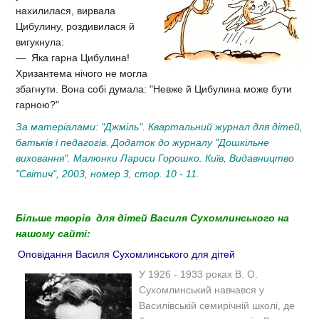
нахилилася, вирвала
Цибулину, роздивилася й
вигукнула:
— Яка гарна Цибулина!
Хризантема нічого не могла
збагнути. Вона собі думала: "Невже й Цибулина може бути
гарною?"
За матеріалами: "Джміль". Квартальний журнал для дітей,
батьків і педагогів. Додаток до журналу "Дошкільне
виховання". Малюнки Лариси Горошко. Київ, Видавництво
"Світич", 2003, номер 3, стор. 10 - 11.
Більше творів для дітей Василя Сухомлинського на
нашому сайті:
Оповідання Василя Сухомлинського для дітей
У 1926 - 1933 роках В. О.
Сухомлинський навчався у
Василівській семирічній школі, де