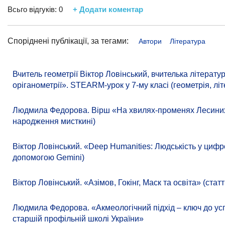
Всьго відгуків:
0
+ Додати коментар
Споріднені публікації, за тегами:
Автори
Література
Вчитель геометрії Віктор Ловінський, вчителька літера
оріганометрії». STEARM-урок у 7-му класі (геометрія, літ
Людмила Федорова. Вірш «На хвилях-променях Лесиних к
народження мисткині)
Віктор Ловінський. «Deep Humanities: Людськість у цифр
допомогою Gemini)
Віктор Ловінський. «Азімов, Гокінг, Маск та освіта» (ст
Людмила Федорова. «Акмеологічний підхід – ключ до усп
старшій профільній школі України»