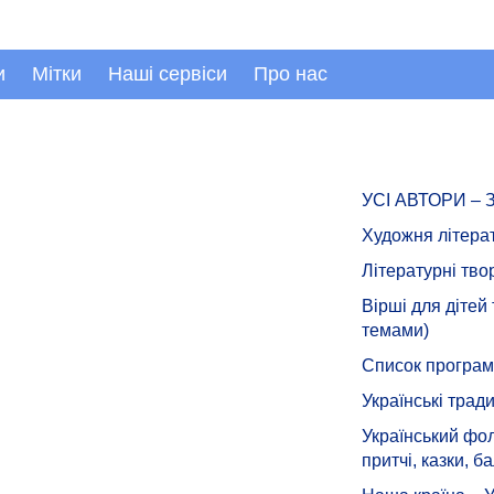
и
Мітки
Наші сервіси
Про нас
УСІ АВТОРИ –
Художня літера
Літературні тво
Вірші для дітей
темами)
Список програмн
Українські тради
Український фол
притчі, казки, ба