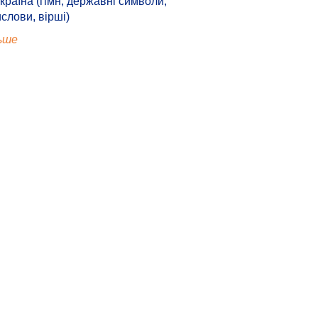
країна (гімн, державні символи,
ислови, вірші)
ьше