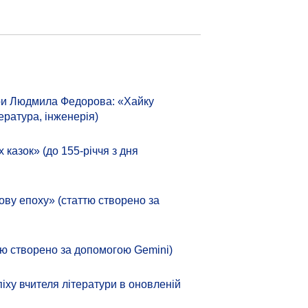
тури Людмила Федорова: «Хайку
ература, інженерія)
азок» (до 155-річчя з дня
ову епоху» (статтю створено за
аттю створено за допомогою Gemini)
іху вчителя літератури в оновленій