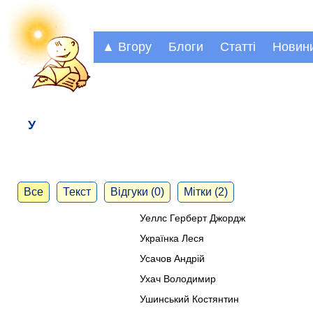
▲ Вгору
Блоги
Статті
Новин
У
Все
Текст
Відгуки (0)
Мітки (2)
Уеллс Герберт Джордж
Українка Леся
Усачов Андрій
Ухач Володимир
Ушинський Костянтин