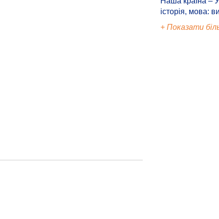
Наша країна – У
історія, мова: в
+ Показати біл