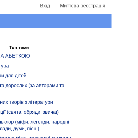
Вхід
Миттєва реєстрація
Топ-теми
 ЗА АБЕТКОЮ
тура
ри для дітей
 та дорослих (за авторами та
их творів з літератури
ції (свята, обряди, звичаї)
ьклор (міфи, легенди, народні
лади, думи, пісні)