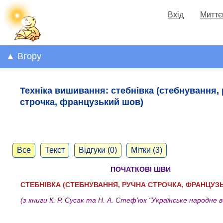
Вхід
Миттє
▲ Вгору
Техніка вишивання: стебнівка (стебнування,
строчка, французький шов)
Все
Текст
Відгуки (0)
Мітки (3)
ПОЧАТКОВІ ШВИ
СТЕБНІВКА (СТЕБНУВАННЯ, РУЧНА СТРОЧКА, ФРАНЦУЗ
(з книги К. Р. Сусак та Н. А. Стеф’юк "Українське народне 