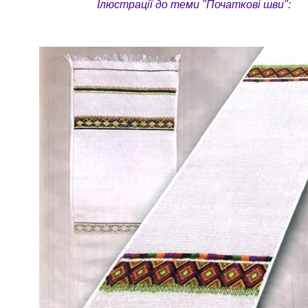
Ілюстрації до теми "Початкові шви":