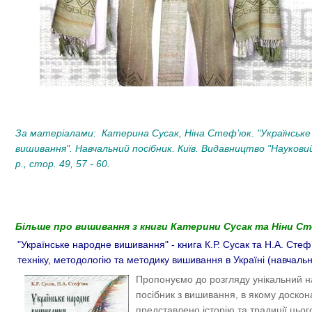
За матеріалами: Катерина Сусак, Ніна Стеф’юк. "Українське
вишивання". Навчальний посібник. Київ. Видавництво "Науковий
р., стор. 49, 57 - 60.
Більше про вишивання з книги Катерини Сусак та Ніни Ст
"Українське народне вишивання" - книга К.Р. Сусак та Н.А. Стеф
техніку, методологію та методику вишивання в Україні (навчаль
Пропонуємо до розгляду унікальний 
посібник з вишивання, в якому доскон
представлено історію та традиції цьог