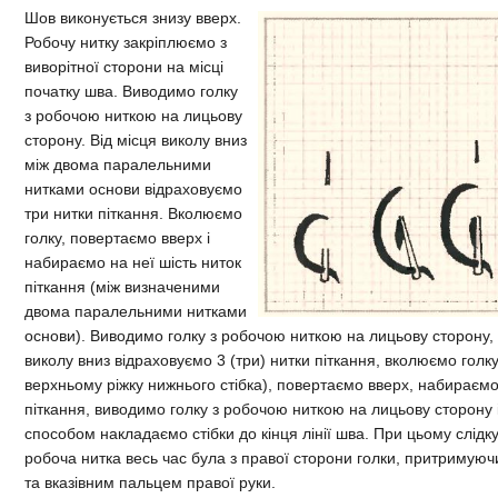
Шов виконується знизу вверх.
Робочу нитку закріплюємо з
виворітної сторони на місці
початку шва. Виводимо голку
з робочою ниткою на лицьову
сторону. Від місця виколу вниз
між двома паралельними
нитками основи відраховуємо
три нитки піткання. Вколюємо
голку, повертаємо вверх і
набираємо на неї шість ниток
піткання (між визначеними
двома паралельними нитками
основи). Виводимо голку з робочою ниткою на лицьову сторону, 
виколу вниз відраховуємо 3 (три) нитки піткання, вколюємо голку
верхньому ріжку нижнього стібка), повертаємо вверх, набираємо
піткання, виводимо голку з робочою ниткою на лицьову сторону 
способом накладаємо стібки до кінця лінії шва. При цьому слід
робоча нитка весь час була з правої сторони голки, притримуючи
та вказівним пальцем правої руки.