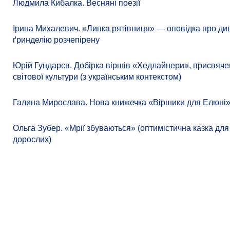
Людмила Кибалка. Весняні поезії
Ірина Михалевич. «Липка рятівниця» — оповідка про д
ґринделію розчепірену
Юрій Гундарєв. Добірка віршів «Хедлайнери», присвяче
світової культури (з українським контекстом)
Галина Мирослава. Нова книжечка «Віршики для Елюні
Ольга Зубер. «Мрії збуваються» (оптимістична казка для 
дорослих)