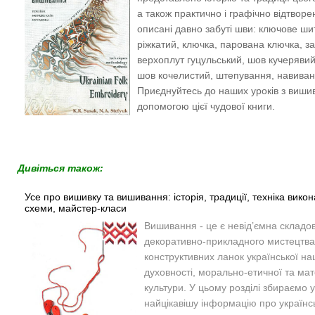
а також практично і графічно відтворе
описані давно забуті шви: ключове ши
ріжкатий, ключка, парована ключка, заі
верхоплут гуцульський, шов кучерявий,
шов кочелистий, штепування, навиван
Приєднуйтесь до наших уроків з виши
допомогою цієї чудової книги.
Дивіться також:
Усе про вишивку та вишивання: історія, традиції, техніка вико
схеми, майстер-класи
Вишивання - це є невід’ємна складо
декоративно-прикладного мистецтва,
конструктивних ланок української на
духовності, морально-етичної та мат
культури. У цьому розділі збираємо 
найцікавішу інформацію про українс