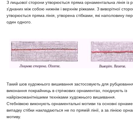
З лицьової сторони утворюється пряма орнаментальна лінія із рів
з'днаних між собою нижнім і верхнім ріжками. З виворітної стор
утворюється пряма лінія, утворена стібками, які наполовину пе
один одного.
Такий шов художнього вишивання застосовують для рубцювання
виконання покрайниць в стрічкових орнаментах, поєднують із
найрізноманітнішими техніками художнього вишивання.
Стебнівкою виконують орнаментальні мотиви та основні орнаме
випадку стібки накладаються не по прямій лінії, а за лінією ор
мотиву.