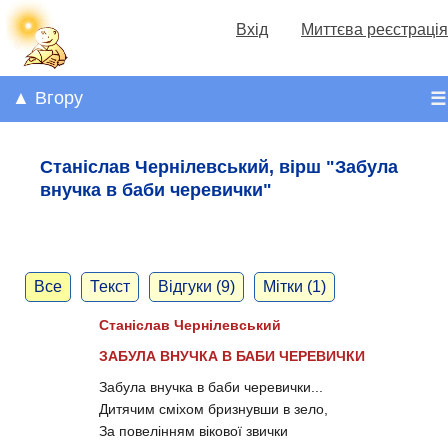
Вхід
Миттєва реєстрація
▲ Вгору
☰
Станіслав Чернілевський, вірш "Забула
внучка в баби черевички"
Все
Текст
Відгуки (9)
Мітки (1)
Станіслав Чернілевський
ЗАБУЛА ВНУЧКА В БАБИ ЧЕРЕВИЧКИ
Забула внучка в баби черевички...
Дитячим сміхом бризнувши в зело,
За повелінням вікової звички