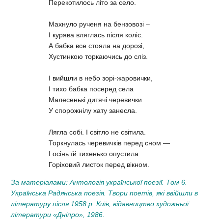
Перекотилось літо за село.
Махнуло рученя на бензовозі –
І курява вляглась після коліс.
А бабка все стояла на дорозі,
Хустинкою торкаючись до сліз.
І вийшли в небо зорі-жаровички,
І тихо бабка посеред села
Малесенькі дитячі черевички
У спорожнілу хату занесла.
Лягла собі. І світло не світила.
Торкнулась черевичків перед сном —
І осінь їй тихенько опустила
Горіховий листок перед вікном.
За матеріалами: Антологія української поезії. Том 6.
Українська Радянська поезія. Твори поетів, які ввійшли в
літературу після 1958 р. Київ, відавництво художньої
літератури «Дніпро», 1986.