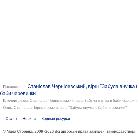
Станіслав Чернілевський, вірш "Забула внучка 
Посилання:
баби черевички"
Ключові слова: Станіслав Чернілевський, вірш Забула внучка в баби черевич
Опис: Станіслав Чернілевський, вірш "Забула внучка в баби черевички"
Статті
Новини
Корисні ресурси
© Мала Сторінка, 2009 -2026 Всі авторські права захищені законодавством.