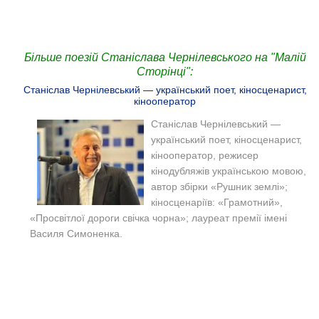
Більше поезій Станіслава Чернілевського на "Малій
Сторінці":
Станіслав Чернілевський — український поет, кіносценарист,
кінооператор
Станіслав Чернілевський —
український поет, кіносценарист,
кінооператор, режисер
кінодубляжів українською мовою,
автор збірки «Рушник землі»;
кіносценаріїв: «Грамотний»,
«Просвітлої дороги свічка чорна»; лауреат премії імені
Василя Симоненка.