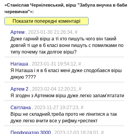
«Станіслав Чернілевський, вірш "Забула внучка в баби
черевички"»:
Показати попередні коментарі
Артем
, 2023-01-30 21:26:34,
#
Дуже гарний вірш а ті хто пишуть чого він такий
довгий ті ще в 6 класі вони пишуть с помилками по
типу почему так долгое вірш?
Наташа
, 2023-01-31 19:54:12,
#
Я Наташа і я в 6 класі мені дуже сподобався вірш
дякую ????
Артем 2
, 2023-02-04 12:20:21,
#
Я згоден з Артемом вірш дуже легко запам'ятатати
Світлана
, 2023-11-27 19:27:23,
#
Вірш не складний,треба прото не лінитися а так
дуже легко вчити все у рифму.+респект
Перфоратор 3000
, 2023-12-03 18:24:01,
#