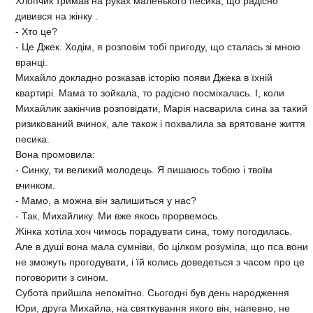
Хлопчик тримав на руках маленького песика, що радісно
дивився на жінку .
- Хто це?
- Це Джек. Ходім, я розповім тобі пригоду, що сталась зі мною
вранці.
Михайло докладно розказав історію появи Джека в їхній
квартирі. Мама то зойкала, то радісно посміхалась. І, коли
Михайлик закінчив розповідати, Марія насварила сина за такий
ризикований вчинок, але також і похвалила за врятоване життя
песика.
Вона промовила:
- Синку, ти великий молодець. Я пишаюсь тобою і твоїм
вчинком.
- Мамо, а можна він залишиться у нас?
- Так, Михайлику. Ми вже якось прорвемось.
Жінка хотіла хоч чимось порадувати сина, тому погодилась.
Але в душі вона мала сумніви, бо цілком розуміла, що пса вони
не зможуть прогодувати, і їй колись доведеться з часом про це
поговорити з сином.
Субота прийшла непомітно. Сьогодні був день народження
Юри, друга Михайла, на святкування якого він, напевно, не