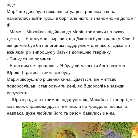
піде.
Марії ще досі було гірко від ситуації з грошима, і вона
намагалась взяти гроші в борг, але ніхто із знайомих не допоміг
їй.
- Мамо, - Михайлик підійшов до Марії, тримаючи на руках
Джека, - Я подумав і вирішив, що Джекові буде краще у Юри. І
він цілком був би непоганим подарунком для нього, адже він
вже який рік випрошує у батьків домашню тваринку.
- Синку ти не повинен...
- Я ж з ним не прощаюсь. Я буду вигулювати його разом з
Юрою. І гратись з ним теж буду.
Марія зворушило рішення сина. Здається, він миттєво
подорослішав і став розуміти речі, які й дорослі не завжди
розуміють...
... Юра з радістю отримав подарунок від Михайла. І тепер Джек
мав двох справжніх друзів, які ніколи не кривдили песика, а,
навпаки, дуже любили його та разом бавились з ним.