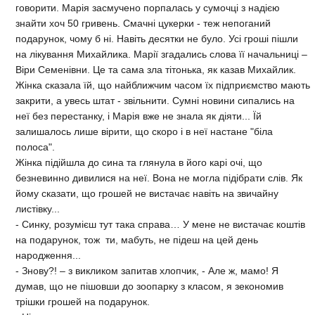
говорити. Марія засмучено порпалась у сумочці з надією
знайти хоч 50 гривень. Смачні цукерки - теж непоганий
подарунок, чому б ні. Навіть десятки не було. Усі гроші пішли
на лікування Михайлика. Марії згадались слова її начальниці –
Віри Семенівни. Це та сама зла тітонька, як казав Михайлик.
Жінка сказала їй, що найближчим часом їх підприємство мають
закрити, а увесь штат - звільнити. Сумні новини сипались на
неї без перестанку, і Марія вже не знала як діяти... Їй
залишалось лише вірити, що скоро і в неї настане "біла
полоса".
Жінка підійшла до сина та глянула в його карі очі, що
безневинно дивилися на неї. Вона не могла підібрати слів. Як
йому сказати, що грошей не вистачає навіть на звичайну
листівку...
- Синку, розумієш тут така справа… У мене не вистачає коштів
на подарунок, тож ти, мабуть, не підеш на цей день
народження...
- Знову?! – з викликом запитав хлопчик, - Але ж, мамо! Я
думав, що не пішовши до зоопарку з класом, я зекономив
трішки грошей на подарунок.