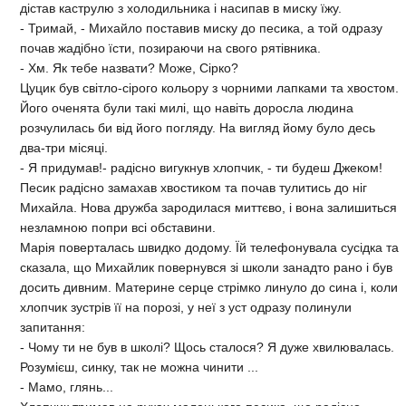
дістав каструлю з холодильника і насипав в миску їжу.
- Тримай, - Михайло поставив миску до песика, а той одразу
почав жадібно їсти, позираючи на свого рятівника.
- Хм. Як тебе назвати? Може, Сірко?
Цуцик був світло-сірого кольору з чорними лапками та хвостом.
Його оченята були такі милі, що навіть доросла людина
розчулилась би від його погляду. На вигляд йому було десь
два-три місяці.
- Я придумав!- радісно вигукнув хлопчик, - ти будеш Джеком!
Песик радісно замахав хвостиком та почав тулитись до ніг
Михайла. Нова дружба зародилася миттєво, і вона залишиться
незламною попри всі обставини.
Марія поверталась швидко додому. Їй телефонувала сусідка та
сказала, що Михайлик повернувся зі школи занадто рано і був
досить дивним. Материне серце стрімко линуло до сина і, коли
хлопчик зустрів її на порозі, у неї з уст одразу полинули
запитання:
- Чому ти не був в школі? Щось сталося? Я дуже хвилювалась.
Розумієш, синку, так не можна чинити ...
- Мамо, глянь...