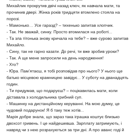
Михайлик прокрутив двічі назад ключ, як навчала мати, та
прочинив двері. Жінка років тридцяти втомлено стояла на
порозі.
- Мамонько… Усе гаразд? – тихенько запитав хлопчик.
- Так. Не зважай, синку. Просто в
томилася на роботі...
- Та зла тітонька знову кричала на тебе? – вже сурово запитав
Михайло.
- Сину, так не гарно казати. До речі, ти вже зробив уроки?
- Так. А ще мене запросили на день народження!
- Хто?
- Юра. Пам’ятаєш, я тобі розповідав про нього? У нього ще
батько місцевою крамницею завідує... У суботу на дванадцять
годин.
- Ти придумав, що подаруєш? – поцікавилась мати, коли
діставала з холодильника грибний суп.
- Машинку на дистанційному керуванні. На мою думку, це
чудовий подарунок! Я б таку теж хотів...
Марія добре знала, що зараз така іграшка коштує близько
двохсот гривень. І це найдешевша. Зарплату затримують, і
навряд чи з нею розрахуються за три дні. А про аванс годі й