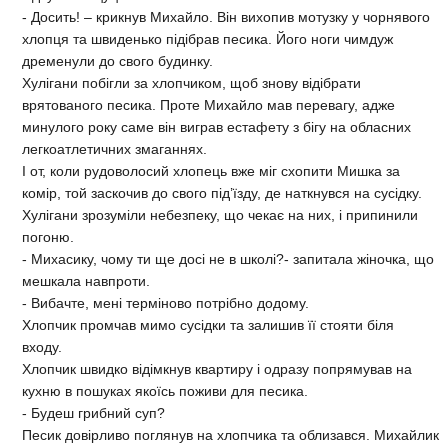
- Досить! – крикнув Михайло. Він вихопив мотузку у чорнявого
хлопця та швиденько підібрав песика. Його ноги чимдуж
дременули до свого будинку.
Хулігани побігли за хлопчиком, щоб знову відібрати
врятованого песика. Проте Михайло мав перевагу, адже
минулого року саме він виграв естафету з бігу на обласних
легкоатлетичних змаганнях.
І от, коли рудоволосий хлопець вже міг схопити Мишка за
комір, той заскочив до свого під’їзду, де наткнувся на сусідку.
Хулігани зрозуміли небезпеку, що чекає на них, і припинили
погоню.
- Михасику, чому ти ще досі не в школі?- запитала жіночка, що
мешкала навпроти.
- Вибачте, мені терміново потрібно додому.
Хлопчик промчав мимо сусідки та залишив її стояти біля
входу.
Хлопчик швидко відімкнув квартиру і одразу попрямував на
кухню в пошуках якоїсь поживи для песика.
- Будеш грибний суп?
Песик довірливо поглянув на хлопчика та облизався. Михайлик