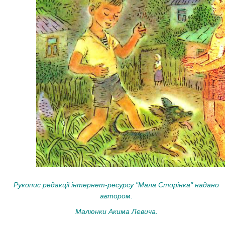
Рукопис редакції інтернет-ресурсу "Мала Сторінка" надано
автором.
Малюнки Акима Левича.