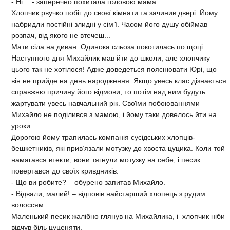
- Ні… - заперечно похитала головою мама.
Хлопчик рвучко побіг до своєї кімнати та зачинив двері. Йому
набридли постійні злидні у сім’ї. Часом його душу обіймав
розпач, від якого не втечеш...
Мати сіла на диван. Одинока сльоза покотилась по щоці…
Наступного дня Михайлик мав йти до школи, але хлопчику
цього так не хотілося! Адже доведеться пояснювати Юрі, що
він не прийде на день народження. Якщо увесь клас дізнається
справжню причину його відмови, то потім над ним будуть
жартувати увесь навчальний рік. Своїми побоюваннями
Михайло не поділився з мамою, і йому таки довелось йти на
уроки.
Дорогою йому трапилась компанія сусідських хлопців-
бешкетників, які прив’язали мотузку до хвоста цуцика. Коли той
намагався втекти, вони тягнули мотузку на себе, і песик
повертався до своїх кривдників.
- Що ви робите? – обурено запитав Михайло.
- Відвали, малий! – відповів найстарший хлопець з рудим
волоссям.
Маленький песик жалібно глянув на Михайлика, і хлопчик ніби
відчув біль цуценяти.