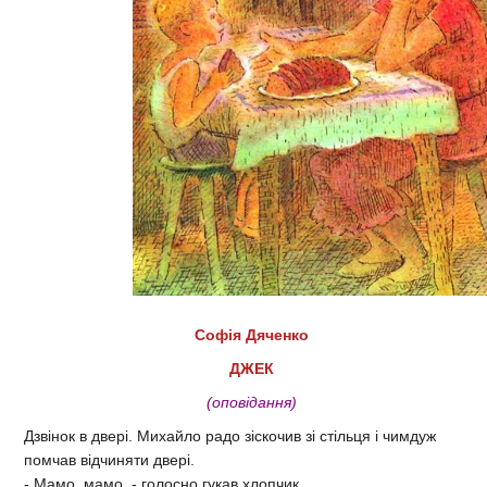
Софія Дяченко
ДЖЕК
(оповідання)
Дзвінок в двері. Михайло радо зіскочив зі стільця і чимдуж
помчав відчиняти двері.
- Мамо, мамо, - голосно гукав хлопчик.