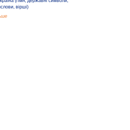
країна (гімн, державні символи,
ислови, вірші)
ьше