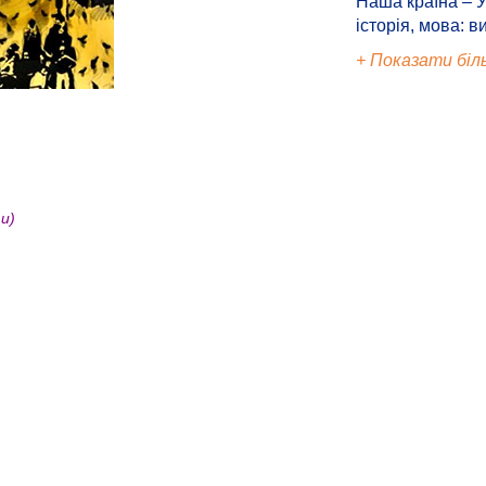
Наша країна – У
історія, мова: в
+ Показати біл
и)