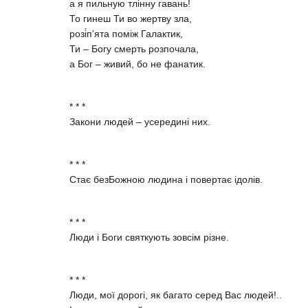
а я пильную тлінну гавань!
То гинеш Ти во жертву зла,
розі́п’ята поміж Галактик,
Ти – Богу смерть розпочала,
а Бог – живий, бо не фанатик.
* * *
Закони людей – усередині них.
* * *
Стає безБожною людина і повертає ідолів.
* * *
Люди і Боги святкують зовсім різне.
* * *
Люди, мої дорогі, як багато серед Вас людей!..