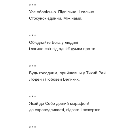
* * *
Усе обопільно. Підпільно. І сильно.
Стосунок єдиний. Між нами.
* * *
Об’єднайте Бога у людині
і загине світ від однієї думки про те.
* * *
Будь голодним, прийшовши у Тихий Рай
Людей і Любовей Великих.
* * *
Який до Себе довгий марафон!
до справедливості, відваги і пожертви.
* * *