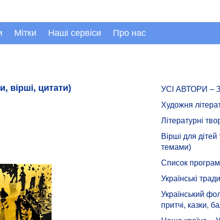
и
Мітки
Наші сервіси
Про нас
, вірші, цитати)
УСІ АВТОРИ –
Художня літера
Літературні тво
Вірші для дітей
темами)
Список програмн
Українські тради
Український фол
притчі, казки, ба