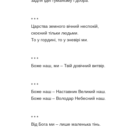
задля ідеї гуманізму і добра.
* * *
Царства земного вічний неспокій,
скоєний тільки людьми.
То у гордині, то у зневірі ми.
* * *
Боже наш, ми – Твій довічний витвір.
* * *
Боже наш – Наставник Великий наш.
Боже наш – Володар Небесний наш.
* * *
Від Бога ми – лише маленька тінь.