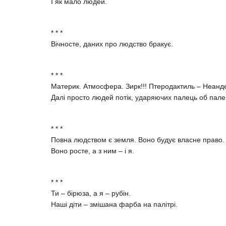
І як мало людей.
* * *
Вічносте, даних про людство бракує.
* * *
Материк. Атмосфера. Зирк!!! Птеродактиль – Неанд
Далі просто людей потік, ударяючих палець об пале
* * *
Повна людством є земля. Воно будує власне право.
Воно росте, а з ним – і я.
* * *
Ти – бірюза, а я – рубін.
Наші діти – змішана фарба на палітрі.