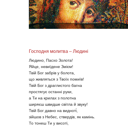
Господня молитва – Людині
Людино, Пасхо Золота!
Яйце, невиїдене Змієм!
Твій Бог забрів у болота,
що живляться з Твоїх помиїв!
Твій Бог з драглистого багна
простягує останні руки,
а Ти на крилах з полотна
ширяєш швидше світла й звуку!
Твій Бог давно на видноті́,
зійшов з Небес, ствердів, як камінь.
То тонеш Ти у висоті,