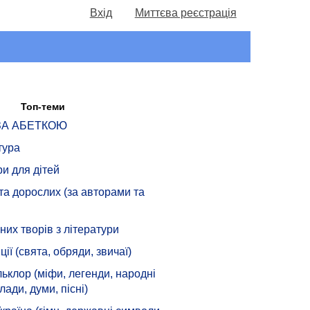
Вхід
Миттєва реєстрація
Топ-теми
 ЗА АБЕТКОЮ
тура
ри для дітей
 та дорослих (за авторами та
их творів з літератури
ції (свята, обряди, звичаї)
ьклор (міфи, легенди, народні
лади, думи, пісні)