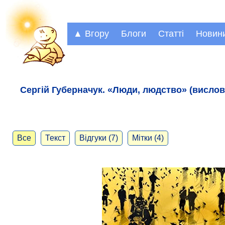
▲ Вгору
Блоги
Статті
Новин
Сергій Губерначук. «Люди, людство» (вислови
Все
Текст
Відгуки (7)
Мітки (4)