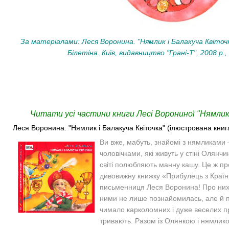
За матеріалами: Леся Воронина. "Нямлик і Балакуча Квіто
Білетіна. Київ, видавництво "Грані-Т", 2008 р., 
Читати усі частини книги Лесі Ворониної "Нямлик 
Леся Воронина. "Нямлик і Балакуча Квіточка" (ілюстрована книга
Ви вже, мабуть, знайомі з нямликам
чоловічками, які живуть у стіні Олянчи
світі полюбляють манну кашу. Це ж п
дивовижну книжку «Прибулець з Країн
письменниця Леся Воронина! Про них –
ними не лише познайомилась, але й 
чимало карколомних і дуже веселих пр
тривають. Разом із Олянкою і нямлик