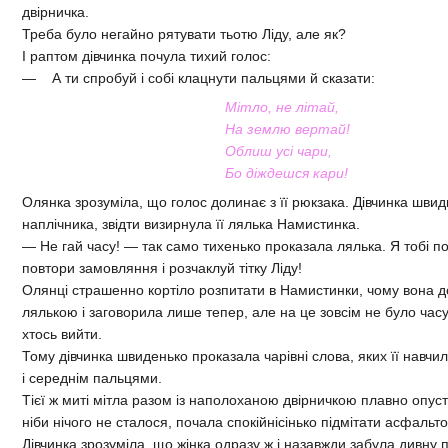
двірничка.
Треба було негайно рятувати тьотю Ліду, але як?
І раптом дівчинка почула тихий голос:
— А ти спробуй і собі клацнути пальцями й сказати:
Мітло, не літай,
На землю вертай!
Облиш усі чари,
Бо діждешся кари!
Олянка зрозуміла, що голос долинає з її рюкзака. Дівчинка швид
наплічника, звідти визирнула її лялька Намистинка.
— Не гай часу! — так само тихенько проказала лялька. Я тобі по
повтори замовляння і розчаклуй тітку Ліду!
Олянці страшенно кортіло розпитати в Намистинки, чому вона 
лялькою і заговорила лише тепер, але на це зовсім не було часу 
хтось вийти.
Тому дівчинка швиденько проказала чарівні слова, яких її навчил
і середнім пальцями.
Тієї ж миті мітла разом із наполоханою двірничкою плавно опусти
ніби нічого не сталося, почала спокійнісінько підмітати асфальт
Дівчинка зрозуміла, що жінка одразу ж і назавжди забула дивну 