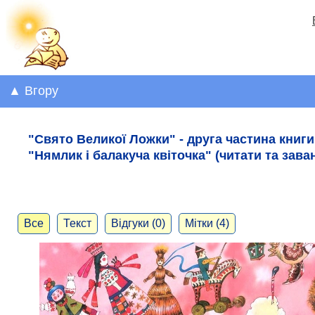
▲ Вгору
"Свято Великої Ложки" - друга частина книги
"Нямлик і балакуча квіточка" (читати та зава
Все
Текст
Відгуки (0)
Мітки (4)