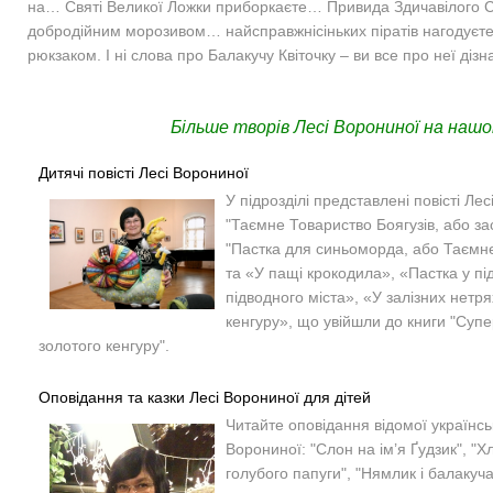
на… Святі Великої Ложки приборкаєте… Привида Здичавілого С
добродійним морозивом… найсправжнісіньких піратів нагодуєт
рюкзаком. І ні слова про Балакучу Квіточку – ви все про неї дізн
Більше творів Лесі Ворониної на нашо
Дитячі повісті Лесі Ворониної
У підрозділі представлені повісті Лес
"Таємне Товариство Боягузів, або за
"Пастка для синьоморда, або Таємн
та «У пащі крокодила», «Пастка у п
підводного міста», «У залізних нетр
кенгуру», що увійшли до книги "Суп
золотого кенгуру".
Оповідання та казки Лесі Ворониної для дітей
Читайте оповідання відомої українсь
Ворониної: "Слон на ім’я Ґудзик", "Х
голубого папуги", "Нямлик і балакуча 