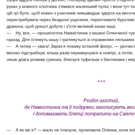
руках у кожного хлопчика з’явився маленький пульт, і вони тут-т
цій грі було, щоб кожен з учасників чимшвидше здерся на височ
перестрибувати через бездонні ущелини, перепливати бурхливі 
дракона, щоб урешті добути і з’їсти великий казан каші.
— Ну, все, — прошепотіла Намистинка з кишені Олянчиної сук
гаразд. Діти їстимуть кашу і гратимуться зі справжніми ляльками
— А тепер — увага! Зараз я покажу останній фокус, — урочисто
високо підстрибнув, кілька разів перевернувся в повітрі, а потім.
лише довга рожева сукенка, блискучі туфельки з бантиками і м
* * *
Розділ шостий,
де Намистинка та її подружки заколисують ве
і допомагають 0ляпці потрапити на Свято
— А як же я? — мало не плачучи, промовила Олянка, коли поб