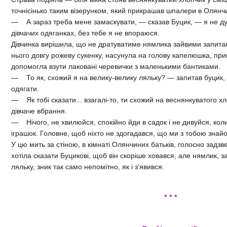
точнісінько таким візерунком, який прикрашав шпалери в Олянчин
— А зараз треба мене замаскувати, — сказав Буцик, — я не ду
дівчачих одяганках, без тебе я не впораюся.
Дівчинка вирішила, що не дратуватиме нямлика зайвими запитан
нього довгу рожеву сукенку, насунула на голову капелюшка, пр
допомогла взути лаковані черевички з маленькими бантиками.
— То як, схожий я на велику-велику ляльку? — запитав буцик, 
одягати.
— Як тобі сказати... взагалі-то, ти схожий на веснянкуватого х
дівчаче вбрання.
— Нічого, не хвилюйся, спокійно йди в садок і не дивуйся, ко
іграшок. Головне, щоб ніхто не здогадався, що ми з тобою знайо
У цю мить за стіною, в кімнаті Олянчиних батьків, голосно задзв
хотіла сказати Буцикові, щоб він скоріше ховався, але нямлик, 
ляльку, зник так само непомітно, як і з’явився.
* * *