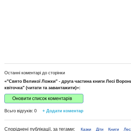
Останні коментарі до сторінки
«"Свято Великої Ложки" - друга частина книги Лесі Ворон
квіточка" (читати та завантажити)»:
Оновити список коментарів
Всьго відгуків:
0
+ Додати коментар
Споріднені публікації, за тегами:
Казки
Діти
Книги
Лес