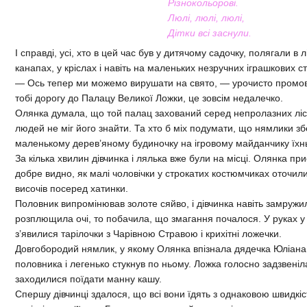
Різнокольорові.
Люлі, люлі, люлі,
Дітки всі заснули.
І справді, усі, хто в цей час був у дитячому садочку, полягали в
канапах, у кріслах і навіть на маленьких незручних іграшкових сті
— Ось тепер ми можемо вирушати на свято, — урочисто промо
тобі дорогу до Палацу Великої Ложки, це зовсім недалечко.
Олянка думала, що той палац захований серед непролазних лісо
людей не міг його знайти. Та хто б міх подумати, що нямлики зб
маленькому дерев’яному будиночку на ігровому майданчику їхнь
За кілька хвилин дівчинка і лялька вже були на місці. Олянка прис
добре видно, як малі чоловічки у строкатих костюмчиках оточил
височів посеред хатинки.
Половник випромінював золоте сяйво, і дівчинка навіть замружил
розплющила очі, то побачила, що змагання почалося. У руках у
з’явилися тарілочки з Чарівною Стравою і крихітні ложечки.
Довгобородий нямлик, у якому Олянка впізнала дядечка Юліана
половника і легенько стукнув по ньому. Ложка голосно задзвеніла,
заходилися поїдати манну кашу.
Спершу дівчинці здалося, що всі вони їдять з однаковою швидкіс