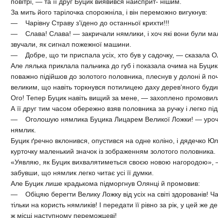
повітрі, — та її друг Буцик виявився найсприт- нішим.
За мить його тарілочка спорожніла, і він переможно вигукнув:
— Чарівну Страву з’їдено до останньої крихти!!!
— Слава! Слава! — закричали нямлики, і хоч які вони були мале
звучали, як сигнал пожежної машини.
— Добре, що ти приспала усіх, хто був у садочку, — сказала О
Але лялька приклала пальчика до губ і показала очима на Буци
поважно підійшов до золотого половника, плеснув у долоні й поч
великим, що навіть торкнувся потилицею даху дерев’яного буди
Ого! Тепер Буцик навіть вищий за мене, — захоплено промовила
А її друг тим часом обережно взяв половника за ручку і легко під
— Оголошую нямлика Буцика Лицарем Великої Ложки! — уроч
нямлик.
Буцик ґречно вклонився, опустився на одне коліно, і дядечко Ю
курточку маленький значок із зображенням золотого половника.
«Уявляю, як Буцик вихвалятиметься своєю новою нагородою», —
забувши, що нямлик легко читає усі її думки.
Але Буцик лише крадькома підморгнув Олянці й промовив:
— Обіцяю берегти Велику Ложку від усіх на світі здорованів! 
тільки на користь нямликів! І передати її рівно за рік, у цей же де
ж місці наступному переможцеві!