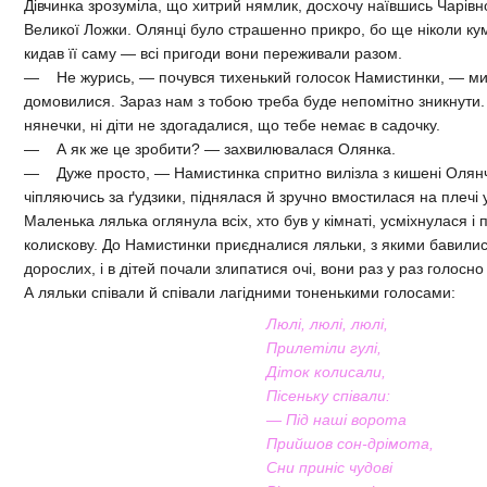
Дівчинка зрозуміла, що хитрий нямлик, досхочу наївшись Чарівн
Великої Ложки. Олянці було страшенно прикро, бо ще ніколи ку
кидав її саму — всі пригоди вони переживали разом.
— Не журись, — почувся тихенький голосок Намистинки, — ми
домовилися. Зараз нам з тобою треба буде непомітно зникнути. 
нянечки, ні діти не здогадалися, що тебе немає в садочку.
— А як же це зробити? — захвилювалася Олянка.
— Дуже просто, — Намистинка спритно вилізла з кишені Олянчи
чіпляючись за ґудзики, піднялася й зручно вмостилася на плечі у
Маленька лялька оглянула всіх, хто був у кімнаті, усміхнулася і
колискову. До Намистинки приєдналися ляльки, з якими бавилися д
дорослих, і в дітей почали злипатися очі, вони раз у раз голосно
А ляльки співали й співали лагідними тоненькими голосами:
Люлі, люлі, люлі,
Прилетіли гулі,
Діток колисали,
Пісеньку співали:
— Під наші ворота
Прийшов сон-дрімота,
Сни приніс чудові