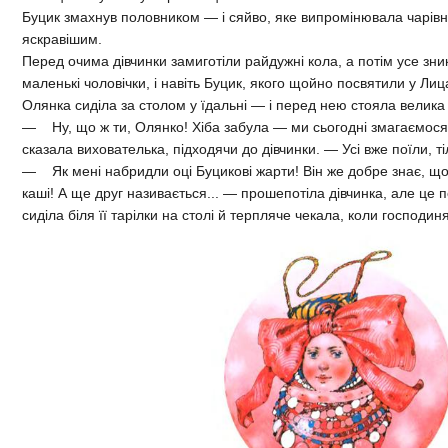
Буцик змахнув половником — і сяйво, яке випромінювала чарів
яскравішим.
Перед очима дівчинки замиготіли райдужні кола, а потім усе зник
маленькі чоловічки, і навіть Буцик, якого щойно посвятили у Лиц
Олянка сиділа за столом у їдальні — і перед нею стояла велика 
— Ну, що ж ти, Олянко! Хіба забула — ми сьогодні змагаємося,
сказала вихователька, підходячи до дівчинки. — Усі вже поїли, т
— Як мені набридли оці Буцикові жарти! Він же добре знає, що
каші! А ще друг називається... — прошепотіла дівчинка, але це 
сиділа біля її тарілки на столі й терпляче чекала, коли господиня