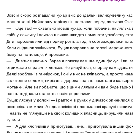
Зовсім скоро розпашілий кухар вніс до їдальні велику-велику кас
манної каші. Найпершу тарілку він поставив перед лялькою Окс
— Оце так! — схвально мовив кухар, коли побачив, як лялька 
срібну ложечку і почала швидко-швидко наминати улюблену стра
Діти пороззявляли від подиву роти, а тоді й собі заходилися їсти
Коли сніданок закінчився, Буцик поправив на голові мережаного
йому на потилицю, й промовив:
— Дивіться уважно. Зараз я покажу вам ще один фокус, і ви, за
отримаєте справжніх ляльок. Не дивуйтеся, спершу вам здавати
Деякі зроблені з ганчірочок, і очі у них не кліпають, а просто на
сплетені із соломи, вирізані з дерева і навіть намотані з кольоро
мотанки. Але ви побачите, що з цими ляльками вам буде гарно й
навіть тоді, коли станете зовсім дорослими.
Буцик ляснув у долоні — і раптом в руках у дівчаток опинилися с
розповідав нямлик. А однаковісінькі пластмасові красуні вишик
і, навіть не глянувши на своїх колишніх власниць, вирушили наз
купили.
— А для хлопчиків я приготував... е-е... приготувала інший фок
Буцик вдруге ляснув у долоні, і посеред їдальні просто з підлоги