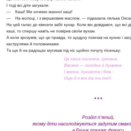
І тоді всі діти загукали:
— Каші! Ми хочемо манної каші!
— На молоці, і з вершковим маслом, — підказала лялька Оксан
На цей галас до кімнати забіг кухар. Коли він довідався, що всі 
каші, то спершу навіть не повірив своїм вухам.
А коли зрозумів, що це правда, то щодуху помчав на кухню і заг
каструлями й половниками.
Та ще й на радощах мугикав під ніс щойно почуту пісеньку:
Це каша пшоняна, гречана,
Вівсяна — солодка й духмяна.
І манна, пухнаста і біла -
Оцю б я все їла та їла!!!
* * *
Розділ п’ятий,
якому діти насолоджуються задутим смако
а Буцик показує фокуси