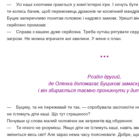
— Усі наші хлопчики граються у комп’ютерні ігри. І хочуть бути 
ти колись бачив, щоб переможець драконів чи космічний мандрі
Буцик заперечливо похитав головою і надовго замовк. Урешті ві
серйозно проказав:
— Справа з кашею дуже серйозна. Треба хутчіш рятувати серде
загрози. Не можна втрачати ані хвилини. У мене є план.
* * *
Розділ другий,
де Олянка допомагає Буцикові замас
і він збирається таємно проникнути у ди
— Буцику, та не переживай ти так, — спробувала заспокоїти н
не їстимуть діти каші. Що тут страшного?
Почувши ці слова малий чоловічок аж затремтів від обурення:
— Ти нічого не розумієш. Якщо діти не їстимуть каші, навіть зви
зміниться весь світ! Але зараз нема часу пояснювати. Добре, що 