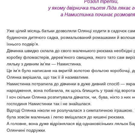
Розділ третій,
у якому двірничка тьотя Ліда лякає г
а Намистинка починає розмовл
Уже цілий місяць батьки дозволяли Олянці ходити в садочок са
будиночок дитячого садка, розмальований ромашками й волошк
їхнього подвір’я.
Дівчинка швидко склала до свого маленького рюкзака необхідні р
коробку фломастерів, дерев’яного свищика, якого тато сам вирізав
ляльку з дивним ім’ям — Намистинка.
Це ім’я було написане на вкритій золотою фольгою коробочці, д
Олянка вирішила, що так її й називатиме.
Намистинка потрапила до дівчинки в дуже дивний спосіб — якраз
народження, вона побачила, як щось блищить у траві під ворот
І хоч скільки Олянка розпитувала дівчаток, чи, бува, ніхто з них 
господиня Намистинки так і не знайшлася.
Відтоді Олянка ніколи не розлучалася з симпатичною іграшкою
була зовсім маленька і легко вміщалася до кишені рюкзака.
А головне, вона дуже відрізнялася від однаковісіньких ляльок Бар
Олянчині подружки.