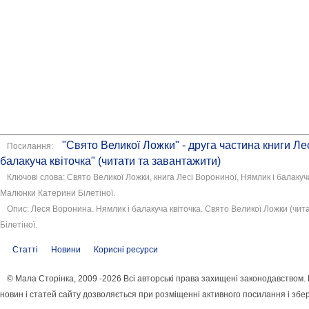
"Свято Великої Ложки" - друга частина книги Ле
Посилання:
балакуча квіточка" (читати та завантажити)
Ключові слова: Свято Великої Ложки, книга Лесі Ворониної, Нямлик і балакуч
Малюнки Катерини Білетіної.
Опис: Леся Воронина. Нямлик і балакуча квіточка. Свято Великої Ложки (чи
Білетіної.
Статті
Новини
Корисні ресурси
© Мала Сторінка, 2009 -2026 Всі авторські права захищені законодавством
новин і статей сайту дозволяється при розміщенні активного посилання і збе