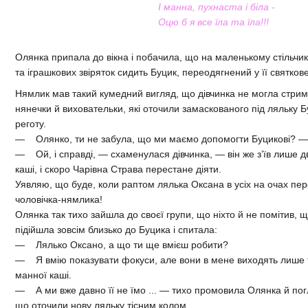
І манна, пухнаста і біла -
Оцю б я все їла та їла!!!
Олянка припала до вікна і побачила, що на маленькому стільчик
та іграшкових звіряток сидить Буцик, переодягнений у її святко
Нямлик мав такий кумедний вигляд, що дівчинка не могла стримати
нянечки й виховательки, які оточили замаскованого під ляльку Б
реготу.
— Олянко, ти не забула, що ми маємо допомогти Буцикові? —
— Ой, і справді, — схаменулася дівчинка, — він же з’їв лише д
каші, і скоро Чарівна Страва перестане діяти.
Уявляю, що буде, коли раптом лялька Оксана в усіх на очах пе
чоловічка-нямлика!
Олянка так тихо зайшла до своєї групи, що ніхто й не помітив, щ
підійшла зовсім близько до Буцика і спитала:
— Лялько Оксано, а що ти ще вмієш робити?
— Я вмію показувати фокуси, але вони в мене виходять лише т
манної каші.
— А ми вже давно її не їмо ... — тихо промовила Олянка й погля
що оточили нову ляльку тісним колом.