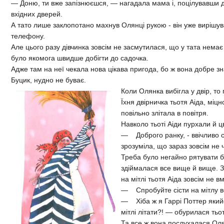
— Доню, ти вже запізнюєшся, — нагадала мама і, поцілувавши д
вхідних дверей.
А тато лише заклопотано махнув Олянці рукою - він уже вирішув
телефону.
Але цього разу дівчинка зовсім не засмутилася, що у тата немає
було якомога швидше добігти до садочка.
Адже там на неї чекала нова цікава пригода, бо ж вона добре з
Буцик, нудно не буває.
Коли Олянка вибігла у двір, то
Їхня двірничка тьотя Аіда, міц
повільно злітала в повітря.
Навколо тьоті Аіди пурхали й ц
— Доброго ранку, - ввічливо с
зрозуміла, що зараз зовсім не ч
Треба було негайно рятувати б
здіймалася все вище й вище. З
на мітлі тьотя Аіда зовсім не вм
— Спробуйте сісти на мітлу в
— Хіба ж я Гаррі Поттер якийс
мітлі літати?! — обурилася тьот
Та все ж вона послухалася Оля