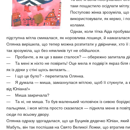
таки пощастило осідлати мітлу
Поступово жінка зрозуміла, що
використовувати, як кермо, і п
колами.
Однак, коли тітка Аіда пробув
підступна мітла смикалася, як норовлива лошиця, й намагалас
Олянка вирішила, що тепер можна розпитати у двірнички, хто її
так зрозуміла, що без нямликів тут не обійшлося.
— Пробачте, а як це з вами сталося? — обережно запитала ді
— Та мені ж ніхто не повірить! Оце мела я подвір’я якраз біля в
як із дірки у стіні щось вилазить...
— І що це було? - перепитала Олянка.
— Я думала — миша, замахнулася мітлою, щоб її стукнути, а во
від Юліана!»
— Миша закричала?
— Та ні, не миша. То був маленький чоловічок із сивою борідкою
пальцями, і моя мітла просто сказилася — підняла мене в повіт
сюди по всьому двору.
Олянка одразу здогадалася, що це Буциків дядечко Юліан, який з
Мабуть, він так поспішав на Свято Великої Ложки, що втратив пил