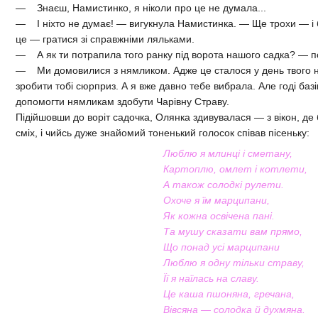
— Знаєш, Намистинко, я ніколи про це не думала...
— І ніхто не думає! — вигукнула Намистинка. — Ще трохи — і бу
це — гратися зі справжніми ляльками.
— А як ти потрапила того ранку під ворота нашого садка? — п
— Ми домовилися з нямликом. Адже це сталося у день твого 
зробити тобі сюрприз. А я вже давно тебе вибрала. Але годі баз
допомогти нямликам здобути Чарівну Страву.
Підійшовши до воріт садочка, Олянка здивувалася — з вікон, де 
сміх, і чийсь дуже знайомий тоненький голосок співав пісеньку:
Люблю я млинці і сметану,
Картоплю, омлет і котлети,
А також солодкі рулети.
Охоче я їм марципани,
Як кожна освічена пані.
Та мушу сказати вам прямо,
Що понад усі марципани
Люблю я одну тільки страву,
Її я наїлась на славу.
Це каша пшоняна, гречана,
Вівсяна — солодка й духмяна.