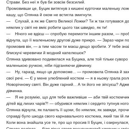
Страви. Без неї я був би зовсім безсилий.
Промовивши це, Буцик витягнув з кишені курточки маленьку ложеч
кашу, що Олянка й оком не встигла змигнути.
— Слухай, а як же Свято Великої Ложки? Ти ж так готувався до
нямлик у світі не вміє робити цього так швидко, як ти!
— Нічого не вдієш — спробую перемогти іншим разом, — пробу
відчула, що її маленькому другові дуже прикро. — Зараз чари п
промовив він, — а тим часом ти маєш дещо зробити. У тебе зна
блискучі черевички й модний капелюшок?
Олянка здивовано подивилася на Буцика, але той тільки суворо 
маленькою ручкою, ніби підганяючи дівчинку.
— Ну, гаразд, якщо це допоможе... — промовила Олянка й за
свої речі. — Є у мене улюблений костюм — я в ньому грала рол
Новорічному святі. Він дуже гарний... А ти його не зіпсуєш? Адже
дівчинка.
— Я не розумію, що для тебе важливіше — аби твій костюмчик 
дітей від лихих чарів?! — обурився нямлик і сердито тупнув ног
Олянка відчула, як палають її щоки, бо нямлик, як завжди, прочит
справді було шкода свого карнавального костюма, який так їй ли
Коли вона знайшла усе те, про що просив її Буцик, і озирнулася
Страва подіяла — біля вікна стояв веснянкуватий хлопчик у сміш