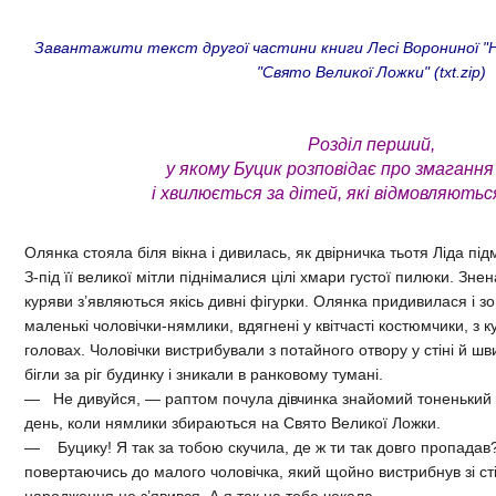
Завантажити текст другої частини книги Лесі Ворониної "Ня
"Свято Великої Ложки" (txt.zip)
Розділ перший,
у якому Буцик розповідає про змаганн
і хвилюється за дітей, які відмовляютьс
Олянка стояла біля вікна і дивилась, як двірничка тьотя Ліда під
З-під її великої мітли піднімалися цілі хмари густої пилюки. Зне
куряви з’являються якісь дивні фігурки. Олянка придивилася і з
маленькі чоловічки-нямлики, вдягнені у квітчасті костюмчики, з
головах. Чоловічки вистрибували з потайного отвору у стіні й шви
бігли за ріг будинку і зникали в ранковому тумані.
— Не дивуйся, — раптом почула дівчинка знайомий тоненький 
день, коли нямлики збираються на Свято Великої Ложки.
— Буцику! Я так за тобою скучила, де ж ти так довго пропадав
повертаючись до малого чоловічка, який щойно вистрибнув зі сті
народження не з’явився. А я так на тебе чекала...