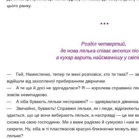
цього ранку.
* * *
Розділ четвертий,
де нова лялька співає веселих піс
а кухар варить найсмачнішу у світ
— Гей, Намистинко, тепер ти мені розповіси, хто ти така? — 
відійшли від захопленої прибиранням двірнички.
— А ти ще й досі не здогадалася? Я — королева справжніх лял
зовсім невипадково.
— А хіба бувають ляльки несправжні? — здивувалася дівчинка
— Звичайно, бувають! Справжні ляльки, як і люди, відрізняютьс
здається, що це вони вибирають ляльок, а насправді — це ми в
схожа на свою господиню. Ми з вами радіємо й сумуємо і нам м
секрети. Ну, хіба ж ті пластмасові красуні-близнючки можуть вас
ляльки?