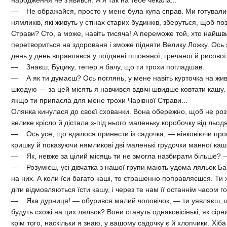
— Не ображайся, просто у мене була купа справ. Ми готувалися
нямликів, які живуть у стінах старих будинків, зберуться, щоб по
Страви? Сто, а може, навіть тисяча! А переможе той, хто найшвид
перетвориться на здорованя і зможе підняти Велику Ложку. Ось 
день у день вправлявся у поїданні пшоняної, гречаної й рисової
— Знаєш, Буцику, тепер я бачу, що ти трохи погладшав.
— А як ти думаєш? Ось поглянь, у мене навіть курточка на живо
шкодую — за цей місять я навчився вдвічі швидше ковтати кашу
якщо ти припасла для мене трохи Чарівної Страви...
Олянка кинулася до своєї схованки. Вона обережно, щоб не розб
велике крісло й дістала з-під нього маленьку коробочку від льодя
— Ось усе, що вдалося принести із садочка, — ніяковіючи про
кришку й показуючи нямликові дві маленькі грудочки манної каші
— Як, невже за цілий місяць ти не змогла назбирати більше? 
— Розумієш, усі дівчатка з нашої групи мають удома ляльок Барб
на них. А коли їси багато каші, то страшенно поправляєшся. Ти 
діти відмовляються їсти кашу, і через те нам її останнім часом г
— Яка дурниця! — обурився малий чоловічок, — ти уявляєш, що
будуть схожі на цих ляльок? Вони стануть однаковісінькі, як сірни
крім того, наскільки я знаю, у вашому садочку є й хлопчики. Хіба