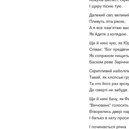
І щиру пісню тую.
Далекий світ, велики
Пливуть літа рікою,
А я все пам’ятаю вас
Як йдете з колядою.
Ще й нині чую, як Ю
Співає: "Бог предвічн
Як сопраном пищить
Баском реве Зарічни
Скрипливий наболіли
Такий, як хлопські гр
Та хто його раз зрозу
До смерті не забуде.
Ще й нині бачу, як Ф
"Вінчованє" голосить
Втворились двері нар
І батько в хату проси
І починається річна