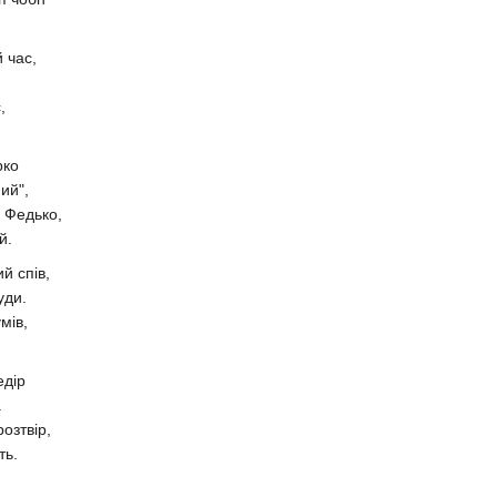
й час,
,
рко
ий",
 Федько,
й.
й спів,
уди.
мів,
едір
.
озтвір,
ть.