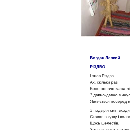
Богдан Лепкий
РІЗДВО
І знов Різдво...
Ах, скільки раз
Воно неначе казка лі
З давно-давно минул
Являється посеред н
З подвір'я сніп входи
Ставав в кутку і кол
Щось шелестів.
Хотів сказати, що зн