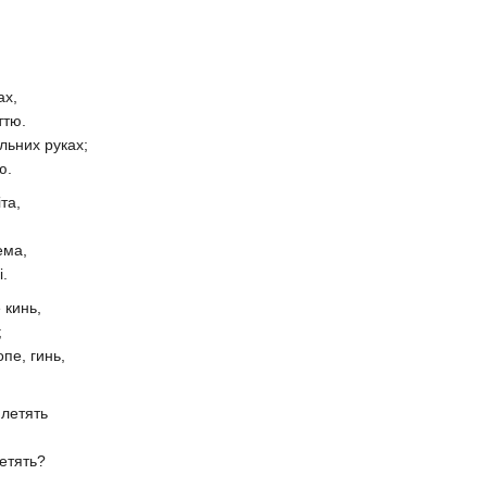
ах,
ттю.
ильних руках;
ю.
та,
ема,
і.
 кинь,
;
лопе, гинь,
 летять
летять?