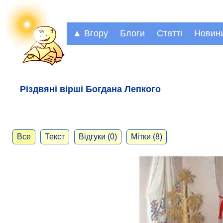
▲ Вгору
Блоги
Статті
Новин
Різдвяні вірші Богдана Лепкого
Все
Текст
Відгуки (0)
Мітки (8)