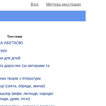
Вхід
Миттєва реєстрація
Топ-теми
 ЗА АБЕТКОЮ
тура
ри для дітей
 та дорослих (за авторами та
их творів з літератури
ції (свята, обряди, звичаї)
ьклор (міфи, легенди, народні
лади, думи, пісні)