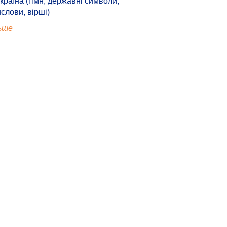
країна (гімн, державні символи,
ислови, вірші)
ьше