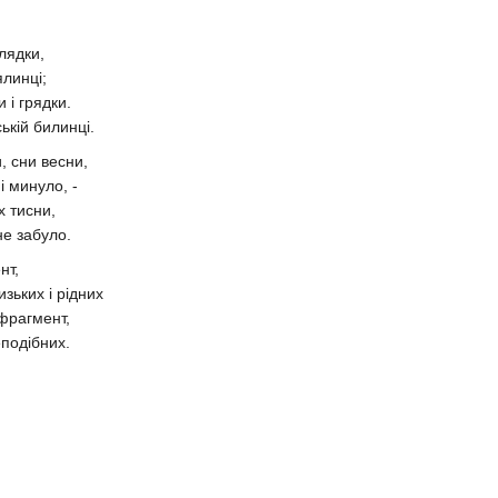
лядки,
ялинці;
и і грядки.
ькій билинці.
и, сни весни,
і минуло, -
х тисни,
не забуло.
нт,
изьких і рідних
фрагмент,
подібних.