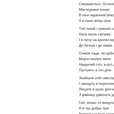
Смеркається. Ослиз
Між мурами конає.
В печі червоний бли
А в сінях вітер грає.
Той тихий і сумний 
Несе мене світами,
І я лечу на крилах м
До батька і до мами.
Сніжок паде, як сріб
Мороз малює квіти:
Накритий стіл, в куті
Пустують в сіні діти.
Знайшли собі свисту
І свищуть в перегон
Лящить в ушах діточ
З дзвіниці дзвонять 
Гей, кілько то минуло
А я так добре чую
Кожухів шелест, скри