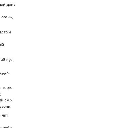
лий день
с огень,
настрій
рій
ний пух,
 дідух,
н-горіх
и;
ий сміх,
дзвони.
 літ!
п чобіт