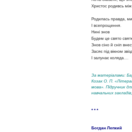
Христос родивсь між
Родилась правда, м
І всепрощення.
Нині знов
Будем це свято свят
Знов сіно й сніп внес
Засяє під вікном звіз
І залунає коляда....
За матеріалами: Ба
Козак О. П. «Літер
мова». Підручник дл
навчальних закладів,
* * *
Богдан Лепкий