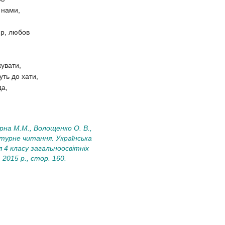
 нами,
ир, любов
кувати,
уть до хати,
да,
рна М.М., Волощенко О. В.,
атурне читання. Українська
я 4 класу загальноосвітніх
 2015 р., стор. 160.