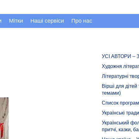
и
Мітки
Наші сервіси
Про нас
УСІ АВТОРИ –
Художня літера
Літературні тво
Вірші для дітей
темами)
Список програмн
Українські тради
Український фол
притчі, казки, ба