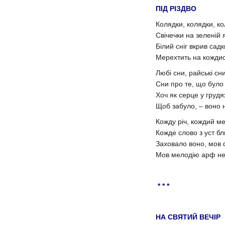
ПІД РІЗДВО
Колядки, колядки, ко
Свічечки на зеленій 
Білий сніг вкрив садк
Мерехтить на кождис
Любі сни, райські сн
Сни про те, що було 
Хоч як серце у грудя
Щоб забуло, – воно 
Кожду річ, кождий ме
Кожде слово з уст бл
Заховало воно, мов 
Мов мелодію арф не
* * *
НА СВЯТИЙ ВЕЧІР