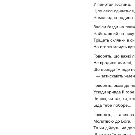
У панотця гостина.
Ціле село єднається,
Немов одна родина.
Засіли ґазди на лавк
Найстарший на поку
Тріщать склянки в с
На стелю мечуть кут
Говорять, що важкі лі
Не вродили ячмені,
Що правди їм ніде н
І — затискають жмен
Говорять: оком де не
Усюди кривда й горе
Чи сяк, чи так, ти, х
Біда тебе поборе...
Говорять, — а слова
Молитвою до Бога.
Та чи дійдуть, чи до
Щаслива їм дорога!..