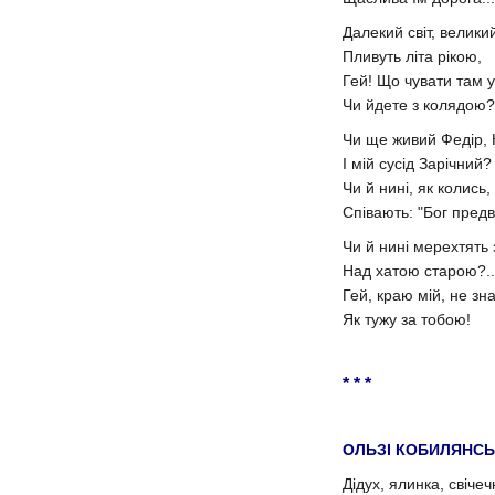
Далекий світ, велики
Пливуть літа рікою,
Гей! Що чувати там 
Чи йдете з колядою?
Чи ще живий Федір,
І мій сусід Зарічний?
Чи й нині, як колись
Співають: "Бог предв
Чи й нині мерехтять 
Над хатою старою?..
Гей, краю мій, не зн
Як тужу за тобою!
* * *
ОЛЬЗІ КОБИЛЯНСЬ
Дідух, ялинка, свічеч