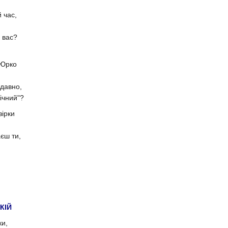
й час,
у вас?
 Юрко
, давно,
ічний"?
зірки
аєш ти,
КІЙ
ки,