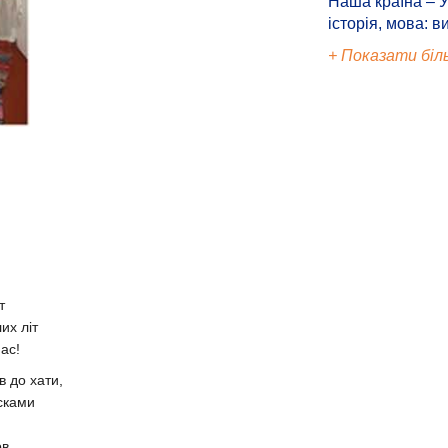
Наша країна – У
історія, мова: в
+ Показати біл
т
их літ
ас!
в до хати,
осками
ов