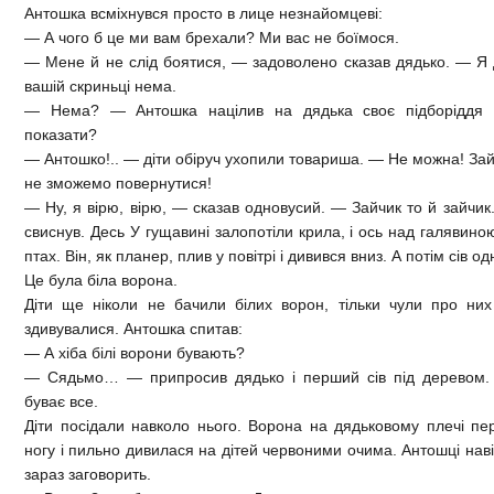
Антошка всміхнувся просто в лице незнайомцеві:
— А чого б це ми вам брехали? Ми вас не боїмося.
— Мене й не слід боятися, — задоволено сказав дядько. — Я 
вашій скриньці нема.
— Нема? — Антошка націлив на дядька своє підборіддя 
показати?
— Антошко!.. — діти обіруч ухопили товариша. — Не можна! За
не зможемо повернутися!
— Ну, я вірю, вірю, — сказав одновусий. — Зайчик то й зайчик
свиснув. Десь У гущавині залопотіли крила, і ось над галявин
птах. Він, як планер, плив у повітрі і дивився вниз. А потім сів 
Це була біла ворона.
Діти ще ніколи не бачили білих ворон, тільки чули про них
здивувалися. Антошка спитав:
— А хіба білі ворони бувають?
— Сядьмо… — припросив дядько і перший сів під деревом.
буває все.
Діти посідали навколо нього. Ворона на дядьковому плечі пе
ногу і пильно дивилася на дітей червоними очима. Антошці нав
зараз заговорить.