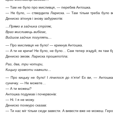
— Там не було про мисливця, — перебив Антошка.
— Не було, — ствердила Лариска. — Там тільки треба було вс
Дениско зітхнув і знову забурмотів:
…Прямо в зайчика стріляє,
Враз мисливець вибігає,
Вийшов зайчик погулять…
— Про мисливця не було! — крикнув Антошка.
— А ти не кричи! Не було, не було… Сам тепер згадуй, як там б
Дениско змовк. Лариска прошепотіла:
Раз, два, три чотири,
Кицьку грамоти навчили…
— Про кицьку не було! І лічилося до п’яти! Ех ви, — Антошка 
суничку. — Не можете…
— А ти можеш?
Антошка подумав і почервонів:
— Ні. І я не можу.
Дениско похмуро сказав:
— Ти нас міг тільки сюди завести. А вивести вже не можеш. Герой