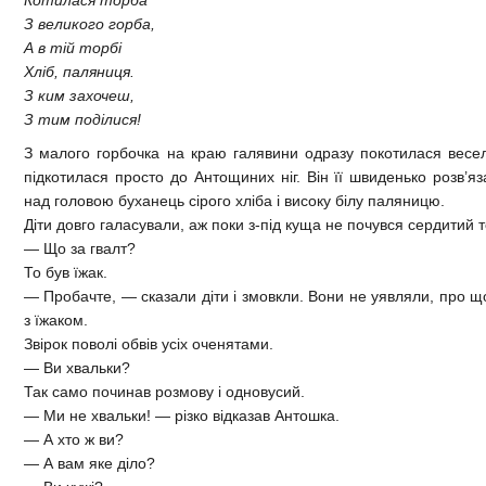
Котилася торба
З великого горба,
А в тій торбі
Хліб, паляниця.
З ким захочеш,
З тим поділися!
З малого горбочка на краю галявини одразу покотилася весела
підкотилася просто до Антощиних ніг. Він її швиденько розв’яз
над головою буханець сірого хліба і високу білу паляницю.
Діти довго галасували, аж поки з-під куща не почувся сердитий 
— Що за гвалт?
То був їжак.
— Пробачте, — сказали діти і змовкли. Вони не уявляли, про 
з їжаком.
Звірок поволі обвів усіх оченятами.
— Ви хвальки?
Так само починав розмову і одновусий.
— Ми не хвальки! — різко відказав Антошка.
— А хто ж ви?
— А вам яке діло?