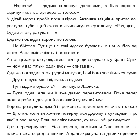
— Нарвали! — дядько сплеснув долонями, а біла ворона 
скрипучим, як старі ворота, голосом.
У дітей мороз пробіг поза шкірою. Антошка міцніше притис до 
розтулив губи, щоб сказати лічилочку-поверталочку. «Раз, два, 
будем знову рахувать…»
Дядько погладив ворону по голові.
— Не бійтеся. Тут ще не такі чудеса бувають. А наша біла 
жінка. Вона вміє співати і танцювати.
Антошці закортіло довідатись, які ще дива бувають у Країні Суни
— Чом у вас тільки один вус? — спитав він.
Дядько погладив отой рудий мотузок, і очі його засвітилися сумо
— Другого вуса мені відкусила відьма.
— Тут і відьми бувають? — зойкнула Лариска.
— Була одна. Але ми її вже давно перевиховали. Вона тепер
щодня робить для дітей солодкий суничний мус.
Ворона розтулила дзьоб і промовила приємним жіночим голосо
— Діточки, коли ви хочете повернутися додому з суницями, про
якої я вас навчу. Поки ви співатимете, сунички збиратимуться.
Діти перезирнулися. Біла ворона, помітивши їхнє вагання, з
плеча і сіла серед галявини. А далі зиркнула на дітей червон