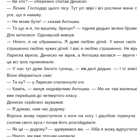
— Ви хто? — обережно спитав Дениско.
— Лісник. Господар цього лісу. Тут усі звірі і всі рослини мене
усе, що я накажу.
— Не може бути! — сказав Антошка.
— То що ж я, по-вашому, брехун? — підняв дядько зелені брови
Діти знітилися. Одновусий кивнув:
— Нічого, я не ображаюсь. Я дуже люблю дітей. У мене своїх 
страшенно люблю чужих дітей. І вас я люблю страшенно. Не вір
Лариска вірила, Дениско не вірив, а Антошка вагався — вірити ч
це всі троє промовчали.
— У нас тут дуже багато суниць, — вів далі дядько. — І їх зовс
Вони збираються самі.
— Та ну? — у Лариски спалахнули очі.
— Кажіть, — кинув недовірливо Антошка. — Ми не такі маленькі
вже перейшов до четвертого класу.
Дениско серйозно зауважив:
— Я думаю, нам час додому.
Ворона знову переступила з ноги на ногу і дзьобом торкнула 
схопив свого вуса і почав його розгойдувати.
— Як це — додому? — здивувався він. — Хіба я можу відпустити
— Нічого, ми вже трошки нарвали.