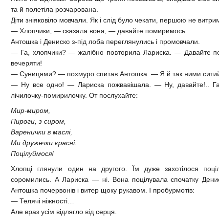
та й полетіла розчарована.
Діти зніяковіло мовчали. Як і слід було чекати, першою не витр
— Хлопчики, — сказала вона, — давайте помиримось.
Антошка і Дениско з-під лоба переглянулись і промовчали.
— Га, хлопчики? — жалібно повторила Лариска. — Давайте п
вечеряти!
— Суницями? — похмуро спитав Антошка. — Я й так ними сити
— Ну все одно! — Лариска пожвавішала. — Ну, давайте!.. Га
лічилочку-помирилочку. От послухайте:
Мир-миром,
Пироги, з сиром,
Варенички в маслі,
Ми дружечки красні.
Поцілуймося!
Хлопці глянули один на другого. Їм дуже захотілося поці
соромились. А Лариска — ні. Вона поцілувала спочатку Денис
Антошка почервонів і витер щоку рукавом. І пробурмотів:
— Телячі ніжності…
Але враз усім відлягло від серця.