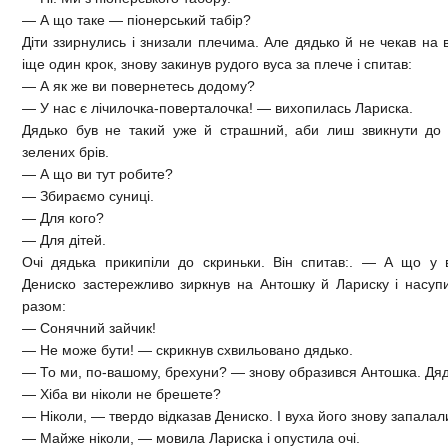
— А що таке — піонерський табір?
Діти ззирнулись і знизали плечима. Але дядько й не чекав на в
іще один крок, знову закинув рудого вуса за плече і спитав:
— А як же ви повернетесь додому?
— У нас є лічилочка-поверталочка! — вихопилась Лариска.
Дядько був не такий уже й страшний, аби лиш звикнути до й
зелених брів.
— А що ви тут робите?
— Збираємо суниці.
— Для кого?
— Для дітей.
Очі дядька прикипіли до скриньки. Він спитав:. — А що у
Дениско застережливо зиркнув на Антошку й Лариску і насупи
разом:
— Сонячний зайчик!
— Не може бути! — скрикнув схвильовано дядько.
— То ми, по-вашому, брехуни? — знову образився Антошка. Дяд
— Хіба ви ніколи не брешете?
— Ніколи, — твердо відказав Дениско. І вуха його знову запалал
— Майже ніколи, — мовила Лариска і опустила очі.