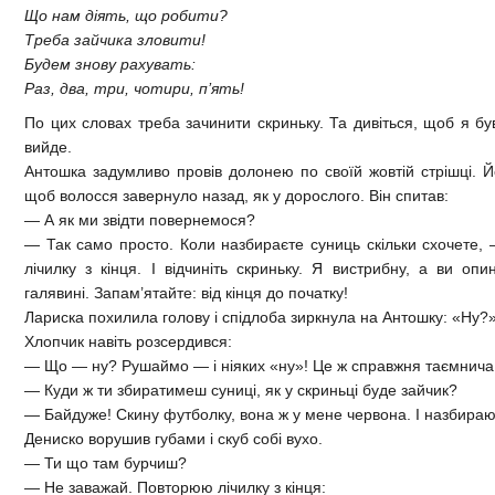
Що нам діять, що робити?
Треба зайчика зловити!
Будем знову рахувать:
Раз, два, три, чотири, п’ять!
По цих словах треба зачинити скриньку. Та дивіться, щоб я був
вийде.
Антошка задумливо провів долонею по своїй жовтій стрішці. Й
щоб волосся завернуло назад, як у дорослого. Він спитав:
— А як ми звідти повернемося?
— Так само просто. Коли назбираєте суниць скільки схочете, 
лічилку з кінця. І відчиніть скриньку. Я вистрибну, а ви опи
галявині. Запам’ятайте: від кінця до початку!
Лариска похилила голову і спідлоба зиркнула на Антошку: «Ну?
Хлопчик навіть розсердився:
— Що — ну? Рушаймо — і ніяких «ну»! Це ж справжня таємнича
— Куди ж ти збиратимеш суниці, як у скриньці буде зайчик?
— Байдуже! Скину футболку, вона ж у мене червона. І назбираю
Дениско ворушив губами і скуб собі вухо.
— Ти що там бурчиш?
— Не заважай. Повторюю лічилку з кінця: