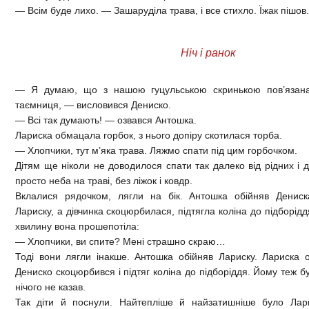
— Всім буде лихо. — Зашаруділа трава, і все стихло. Їжак пішов.
Ніч і ранок
— Я думаю, що з нашою гуцульською скринькою пов’язана
таємниця, — висловився Дениско.
— Всі так думають! — озвався Антошка.
Лариска обмацала горбок, з нього допіру скотилася торба.
— Хлопчики, тут м’яка трава. Ляжмо спати під цим горбочком.
Дітям ще ніколи не доводилося спати так далеко від рідних і 
просто неба на траві, без ліжок і ковдр.
Вклалися рядочком, лягли на бік. Антошка обійняв Дениск
Лариску, а дівчинка скоцюрбилася, підтягла коліна до підборідд
хвилину вона прошепотіла:
— Хлопчики, ви спите? Мені страшно скраю…
Тоді вони лягли інакше. Антошка обійняв Лариску. Лариска 
Дениско скоцюрбився і підтяг коліна до підборіддя. Йому теж б
нічого не казав.
Так діти й поснули. Найтепліше й найзатишніше було Лари