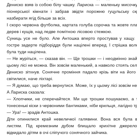
Дениско взяв із собою білу чашку. Лариска — маленьку мисочку
піонерської кімнати і забрав звідти порожню гуцульську ск
назбирати ягід більше за всіх.
І скоро червона футболка, картата голуба сорочка та жовте пл
дерев і кущів, над ледве помітною лісовою стежкою.
Суниць усе не було. Але Антошка вперто простував у хащу. 
гостре задерте підборіддя були націлені вперед. І стрішка во
була туди націлена.
— Не журіться, — сказав він. — Ще трошки — і неодмінно знай
цьому лісі не можна. Він зовсім маленький, а навколо стоять сел
Дениско зітхнув. Сонячне проміння падало крізь віти на його 
світилися, наче ліхтарі.
— Я думаю, що треба вернутися. Може, їх у цьому лісі зовсім не
А Лариска сказала:
— Хлопчики, не сперечайтеся. Ми ще трошки пошукаємо, а то
тонесенькі кіски з червоними бантиками, ніби крильця, лагідно т
— Ура! — зрадів Антошка.
Діти опинилися край невеличкої галявини. Вона вся була 
листям. Під кремезним дубом блищало крихітне джерело
відкидало дітям в очі сліпучого сонячного зайчика.