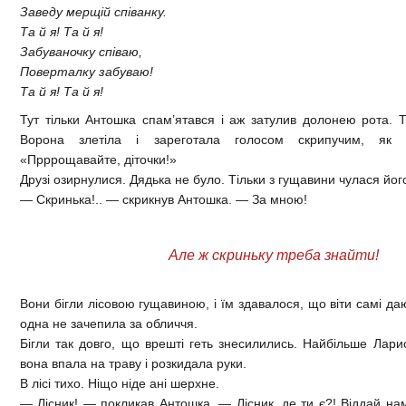
Заведу мерщій співанку.
Та й я! Та й я!
Забуваночку співаю,
Поверталку забуваю!
Та й я! Та й я!
Тут тільки Антошка спам’ятався і аж затулив долонею рота. Т
Ворона злетіла і зареготала голосом скрипучим, як 
«Прррощавайте, діточки!»
Друзі озирнулися. Дядька не було. Тільки з гущавини чулася йог
— Скринька!.. — скрикнув Антошка. — За мною!
Але ж скриньку треба знайти!
Вони бігли лісовою гущавиною, і їм здавалося, що віти самі даю
одна не зачепила за обличчя.
Бігли так довго, що врешті геть знесилились. Найбільше Лари
вона впала на траву і розкидала руки.
В лісі тихо. Ніщо ніде ані шерхне.
— Лісник! — покликав Антошка. — Лісник, де ти є?! Віддай на