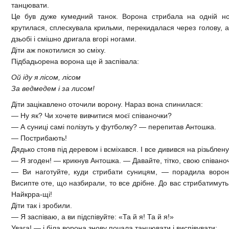
танцювати.
Це був дуже кумедний танок. Ворона стрибала на одній нозі
крутилася, сплескувала крильми, перекидалася через голову, а
дзьобі і смішно дригала вгорі ногами.
Діти аж покотилися зо сміху.
Підбадьорена ворона ще й заспівала:
Ой іду я лісом, лісом
За ведмедем і за лисом!
Діти зацікавлено оточили ворону. Нараз вона спинилася:
— Ну як? Чи хочете вивчитися моєї співаночки?
— А суниці самі полізуть у футболку? — перепитав Антошка.
— Пострибають!
Дядько стояв під деревом і всміхався. І все дивився на різьблену
— Я згоден! — крикнув Антошка. — Давайте, тітко, свою співаноч
— Ви наготуйте, куди стрибати суницям, — порадила ворон
Висипте оте, що назбирали, то все дрібне. До вас стрибатимуть
Найкрра-щі!
Діти так і зробили.
— Я заспіваю, а ви підспівуйте: «Та й я! Та й я!»
Увага! — і біла ворона знову почала танцювати і виспівувати: