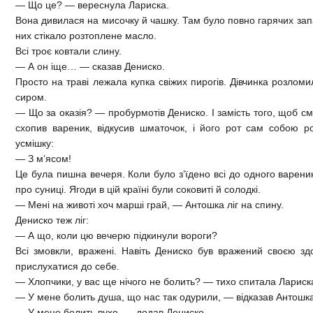
— Що це? — вереснула Лариска.
Вона дивилася на мисочку й чашку. Там було повно гарячих зап
них стікало розтоплене масло.
Всі троє ковтали слину.
— А он іще… — сказав Дениско.
Просто на траві лежала купка свіжих пирогів. Дівчинка розломил
сиром.
— Що за оказія? — пробурмотів Дениско. І замість того, щоб см
схопив вареник, відкусив шматочок, і його рот сам собою р
усмішку:
— З м’ясом!
Це була пишна вечеря. Коли було з’їдено всі до одного варени
про суниці. Ягоди в цій країні були соковиті й солодкі.
— Мені на животі хоч марші грай, — Антошка ліг на спину.
Дениско теж ліг:
— А що, коли цю вечерю підкинули вороги?
Всі змовкли, вражені. Навіть Дениско був вражений своєю зд
прислухатися до себе.
— Хлопчики, у вас ще нічого не болить? — тихо спитала Лариск
— У мене болить душа, що нас так одурили, — відказав Антошка
— У мене болить вухо, — додав Дениско.