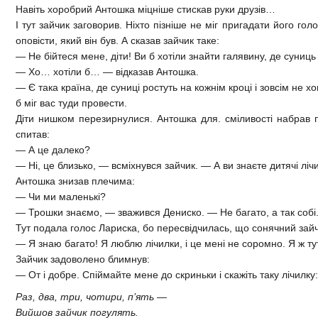
Навіть хоробрий Антошка міцніше стискав руки друзів…
І тут зайчик заговорив. Ніхто пізніше не міг пригадати його гол
оповісти, який він був. А сказав зайчик таке:
— Не бійтеся мене, діти! Ви б хотіли знайти галявину, де суниць
— Хо… хотіли б… — відказав Антошка.
— Є така країна, де суниці ростуть на кожнім кроці і зовсім не х
б міг вас туди провести.
Діти нишком перезирнулися. Антошка для. сміливості набрав по
спитав:
— А це далеко?
— Ні, це близько, — всміхнувся зайчик. — А ви знаєте дитячі ліч
Антошка знизав плечима:
— Чи ми маленькі?
— Трошки знаємо, — зважився Дениско. — Не багато, а так собі
Тут подала голос Лариска, бо пересвідчилась, що сонячний зай
— Я знаю багато! Я люблю лічилки, і це мені не соромно. Я ж 
Зайчик задоволено блимнув:
— От і добре. Спіймайте мене до скриньки і скажіть таку лічилку:
Раз, два, три, чотири, п’ять —
Вийшов зайчик погулять.