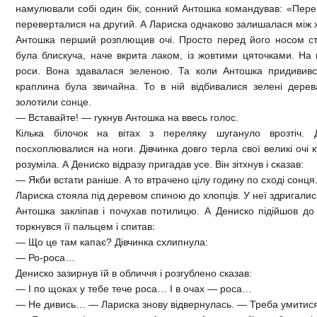
намулювали собі один бік, сонний Антошка командував: «Пере
переверталися на другий. А Лариска однаково залишалася між 
Антошка перший розплющив очі. Просто перед його носом ст
була блискуча, наче вкрита лаком, із жовтими цяточками. На 
роси. Вона здавалася зеленою. Та коли Антошка придивився
краплина була звичайна. То в ній відбивалися зелені дерева
золотили сонце.
— Вставайте! — гукнув Антошка на ввесь голос.
Кілька білочок на вітах з переляку шугануло врозтіч. 
посхоплювалися на ноги. Дівчинка довго терла свої великі очі к
розуміла. А Дениско відразу пригадав усе. Він зітхнув і сказав:
— Якби встати раніше. А то втрачено цілу годину по сході сонця
Лариска стояла під деревом спиною до хлопців. У неї здригалис
Антошка закліпав і почухав потилицю. А Дениско підійшов до
торкнувся її пальцем і спитав:
— Що це там капає? Дівчинка схлипнула:
— Ро-роса…
Дениско зазирнув їй в обличчя і розгублено сказав:
— І по щоках у тебе тече роса… І в очах — роса…
— Не дивись… — Лариска знову відвернулась. — Треба умитися