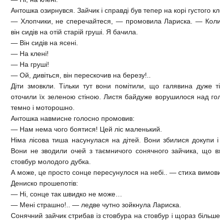
Антошка озирнувся. Зайчик і справді був тепер на корі густого к
— Хлопчики, не сперечайтеся, — промовила Лариска. — Кол
він сидів на отій старій груші. Я бачила.
— Він сидів на ясені.
— На клені!
— На груші!
— Ой, дивіться, він перескочив на березу!..
Діти змовкли. Тільки тут вони помітили, що галявина дуже т
оточили їх зеленою стіною. Листя байдуже ворушилося над го
темно і моторошно.
Антошка навмисне голосно промовив:
— Нам нема чого боятися! Цей ліс маленький.
Німа лісова тиша насунулася на дітей. Вони збилися докупи і
Вони не зводили очей з таємничого сонячного зайчика, що в
стовбур молодого дубка.
А може, це просто сонце пересунулося на небі.. — стиха вимов
Дениско прошепотів:
— Ні, сонце так швидко не може…
— Мені страшно!.. — ледве чутно зойкнула Лариска.
Сонячний зайчик стрибав із стовбура на стовбур і щораз більш