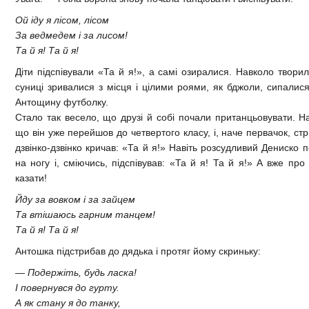
Ой іду я лісом, лісом
За ведмедем і за лисом!
Та й я! Та й я!
Діти підспівували «Та й я!», а самі озиралися. Навколо твори
суниці зривалися з місця і цілими роями, як бджоли, сипалися
Антощину футболку.
Стало так весело, що друзі й собі почали пританцьовувати. На
що він уже перейшов до четвертого класу, і, наче первачок, стри
дзвінко-дзвінко кричав: «Та й я!» Навіть розсудливий Дениско 
на ногу і, сміючись, підспівував: «Та й я! Та й я!» А вже пр
казати!
Йду за вовком і за зайцем
Та втішаюсь гарним танцем!
Та й я! Та й я!
Антошка підстрибав до дядька і протяг йому скриньку:
— Подержіть, будь ласка!
І повернувся до гурту.
А як стану я до танку,