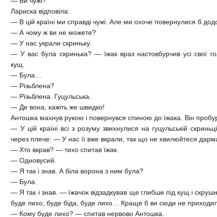
— Ви чужі?
Лариска відповіла:
— В цій країні ми справді чужі. Але ми охоче повернулися б до
— А чому ж ви не можете?
— У нас украли скриньку.
— У вас була скринька? — їжак враз настовбурчив усі свої гол
кущ.
— Була…
— Різьблена?
— Різьблена. Гуцульська.
— Де вона, кажіть же швидко!
Антошка махнув рукою і повернувся спиною до їжака. Він пробу
— У цій країні всі з розуму звихнулися на гуцульській скриньці
через плече: — У нас її вже вкрали, так що не хвилюйтеся дарм
— Хто вкрав? — тихо спитав їжак.
— Одновусий.
— Я так і знав. А біла ворона з ним була?
— Була.
— Я так і знав. — їжачок відзадкував ще глибше під кущ і скруш
буде лихо, буде біда, буде лихо… Краще б ви сюди не приходил
— Кому буде лихо? — спитав нервово Антошка.