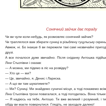
Сонячний зайчик дає пораду
Чи ви чули коли-небудь, як розмовляє сонячний зайчик?
Чи траплялося вам збирати суниці в різьблену гуцульську скрин
Авжеж, ні. Бо інакше б ви пережили такі самі незвичайні пригод
друзі.
А все почалося дуже звичайно. Після сніданку Антошка підійш
Ліни Стьопівни і сказав:
— А можна, ми підемо в ліс на розвідку?
— Хто це — ми?
— Це, звичайно, я, Денис і Лариска.
— А що ви там шукатимете?
— Ми? Суниці. Ми знайдемо суничні місця, а тоді покажемо всім
Ліна Стьопівна трохи повагалася, а тоді погодилась. Вона тільк
— Я надіюсь на тебе, Антошо. Ти вже великий і розумний, і т
обіду ви маєте повернутися. Глядіть, не заходьте далеко!