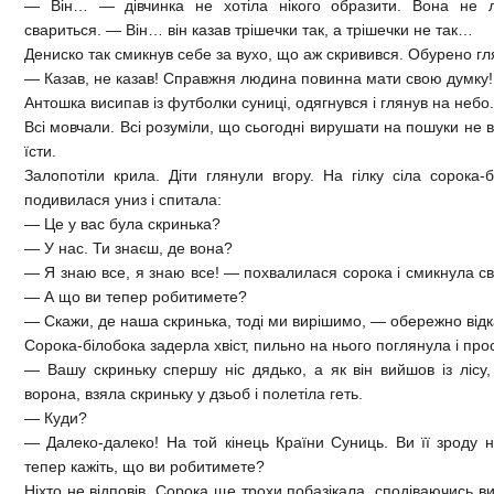
— Він… — дівчинка не хотіла нікого образити. Вона не л
свариться. — Він… він казав трішечки так, а трішечки не так…
Дениско так смикнув себе за вухо, що аж скривився. Обурено гл
— Казав, не казав! Справжня людина повинна мати свою думку! К
Антошка висипав із футболки суниці, одягнувся і глянув на небо
Всі мовчали. Всі розуміли, що сьогодні вирушати на пошуки не ва
їсти.
Залопотіли крила. Діти глянули вгору. На гілку сіла сорока-б
подивилася униз і спитала:
— Це у вас була скринька?
— У нас. Ти знаєш, де вона?
— Я знаю все, я знаю все! — похвалилася сорока і смикнула св
— А що ви тепер робитимете?
— Скажи, де наша скринька, тоді ми вирішимо, — обережно відк
Сорока-білобока задерла хвіст, пильно на нього поглянула і про
— Вашу скриньку спершу ніс дядько, а як він вийшов із лісу, 
ворона, взяла скриньку у дзьоб і полетіла геть.
— Куди?
— Далеко-далеко! На той кінець Країни Суниць. Ви її зроду не
тепер кажіть, що ви робитимете?
Ніхто не відповів. Сорока ще трохи побазікала, сподіваючись ви