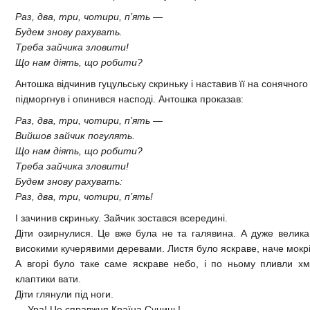
Раз, два, три, чотири, п’ять —
Будем знову рахувать.
Треба зайчика зловити!
Що нам діять, що робити?
Антошка відчинив гуцульську скриньку і наставив її на сонячного
підморгнув і опинився насподі. Антошка проказав:
Раз, два, три, чотири, п’ять —
Вийшов зайчик погулять.
Що нам діять, що робити?
Треба зайчика зловити!
Будем знову рахувать:
Раз, два, три, чотири, п’ять!
І зачинив скриньку. Зайчик зостався всередині.
Діти озирнулися. Це вже була не та галявина. А дуже велика
високими кучерявими деревами. Листя було яскраве, наче мокр
А вгорі було таке саме яскраве небо, і по ньому пливли хма
клаптики вати.
Діти глянули під ноги.
— Ура! Це справжня Країна Суниць!