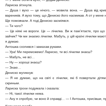
Лариска зітхнула.
— Душа і вухо — це нічого, — мовила вона. — Душа від крив
вареників. А вухо тому, що Дениско його насмикав. А от у мене 
Ще помовчали. А тоді Дениско засміявся.
— Ти чого?
— Це ніякі не вороги. Це — лічилка. Ви ж пам’ятаєте, про що
зайчик? Чи ми знаємо лічилки. Мабуть, у цій країні лічилки мают
я думаю.
Антошка схопився і замахав руками.
— Ура! Ми переможемо! Лариско, ти всі лічилки знаєш?
— Мабуть, не всі…
— Ну — хороші знаєш?
— Знаю…
Дениско мугикнув:
— Я не думаю, що на світі є лічилки, які б повертали дітям 
скриньки.
Лариска трохи подумала і сказала:
— Ні, такої лічилки нема.
— Ану я спробую, чи воно й справді… — І Антошка, присівши, п