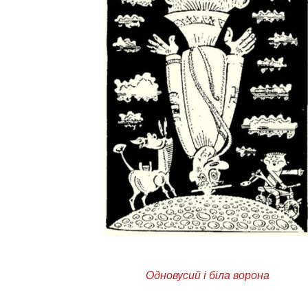
Одновусий і біла ворона