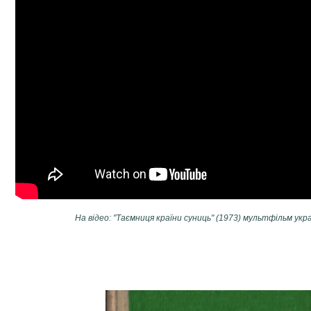
На відео: "Таємниця країни суниць" (1973) мультфільм укр