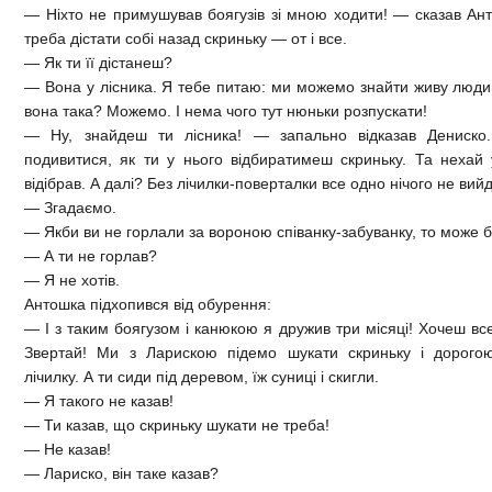
— Ніхто не примушував боягузів зі мною ходити! — сказав Ан
треба дістати собі назад скриньку — от і все.
— Як ти її дістанеш?
— Вона у лісника. Я тебе питаю: ми можемо знайти живу людин
вона така? Можемо. І нема чого тут нюньки розпускати!
— Ну, знайдеш ти лісника! — запально відказав Дениск
подивитися, як ти у нього відбиратимеш скриньку. Та нехай 
відібрав. А далі? Без лічилки-поверталки все одно нічого не вийд
— Згадаємо.
— Якби ви не горлали за вороною співанку-забуванку, то може б 
— А ти не горлав?
— Я не хотів.
Антошка підхопився від обурення:
— І з таким боягузом і канюкою я дружив три місяці! Хочеш вс
Звертай! Ми з Ларискою підемо шукати скриньку і дорого
лічилку. А ти сиди під деревом, їж суниці і скигли.
— Я такого не казав!
— Ти казав, що скриньку шукати не треба!
— Не казав!
— Лариско, він таке казав?