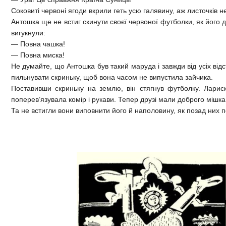
Соковиті червоні ягоди вкрили геть усю галявину, аж листочків н
Антошка ще не встиг скинути своєї червоної футболки, як його 
вигукнули:
— Повна чашка!
— Повна миска!
Не думайте, що Антошка був такий маруда і завжди від усіх відс
пильнувати скриньку, щоб вона часом не випустила зайчика.
Поставивши скриньку на землю, він стягнув футболку. Ларис
поперев’язувала комір і рукави. Тепер друзі мали доброго мішка
Та не встигли вони виповнити його й наполовину, як позад них 