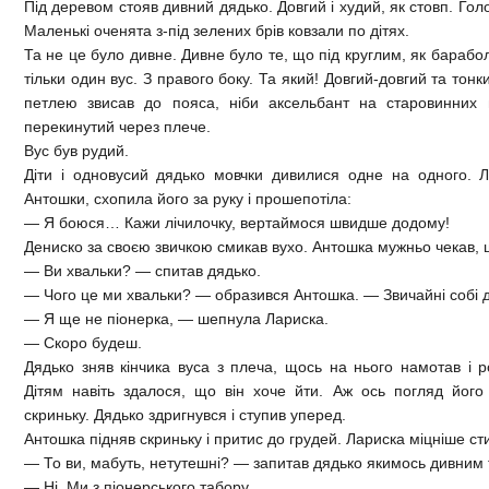
Під деревом стояв дивний дядько. Довгий і худий, як стовп. Голо
Маленькі оченята з-під зелених брів ковзали по дітях.
Та не це було дивне. Дивне було те, що під круглим, як барабол
тільки один вус. З правого боку. Та який! Довгий-довгий та тонк
петлею звисав до пояса, ніби аксельбант на старовинних 
перекинутий через плече.
Вус був рудий.
Діти і одновусий дядько мовчки дивилися одне на одного. Л
Антошки, схопила його за руку і прошепотіла:
— Я боюся… Кажи лічилочку, вертаймося швидше додому!
Дениско за своєю звичкою смикав вухо. Антошка мужньо чекав, 
— Ви хвальки? — спитав дядько.
— Чого це ми хвальки? — образився Антошка. — Звичайні собі д
— Я ще не піонерка, — шепнула Лариска.
— Скоро будеш.
Дядько зняв кінчика вуса з плеча, щось на нього намотав і р
Дітям навіть здалося, що він хоче йти. Аж ось погляд його
скриньку. Дядько здригнувся і ступив уперед.
Антошка підняв скриньку і притис до грудей. Лариска міцніше сти
— То ви, мабуть, нетутешні? — запитав дядько якимось дивним
— Ні. Ми з піонерського табору.