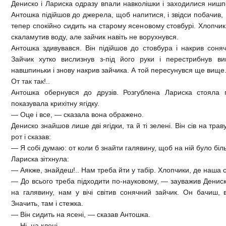
Дениско і Лариска одразу впали навколішки і заходилися нишп
Антошка підійшов до джерела, щоб напитися, і звідси побачив,
тепер спокійно сидить на старому ясеновому стовбурі. Хлопчик
скаламутив воду, але зайчик навіть не ворухнувся.
Антошка здивувався. Він підійшов до стовбура і накрив сон
Зайчик хутко вислизнув з-під його руки і перестрибнув ви
навшпиньки і знову накрив зайчика. А той пересунувся ще вище
От так так!..
Антошка обернувся до друзів. Розгублена Лариска стояла 
показувала крихітну ягідку.
— Оце і все, — сказала вона ображено.
Дениско знайшов лише дві ягідки, та й ті зелені. Він сів на тра
рот і сказав:
— Я собі думаю: от коли б знайти галявину, щоб на ній було біль
Лариска зітхнула:
— Аякже, знайдеш!.. Нам треба йти у табір. Хлопчики, де наша 
— До всього треба підходити по-науковому, — зауважив Денис
на галявину, нам у вічі світив сонячний зайчик. Он бачиш, в
Значить, там і стежка.
— Він сидить на ясені, — сказав Антошка.
— Ні, на клені.