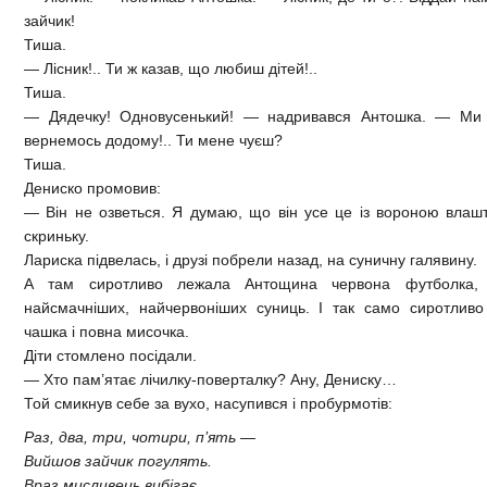
зайчик!
Тиша.
— Лісник!.. Ти ж казав, що любиш дітей!..
Тиша.
— Дядечку! Одновусенький! — надривався Антошка. — Ми 
вернемось додому!.. Ти мене чуєш?
Тиша.
Дениско промовив:
— Він не озветься. Я думаю, що він усе це із вороною влаш
скриньку.
Лариска підвелась, і друзі побрели назад, на суничну галявину.
А там сиротливо лежала Антощина червона футболка, 
найсмачніших, найчервоніших суниць. І так само сиротливо
чашка і повна мисочка.
Діти стомлено посідали.
— Хто пам’ятає лічилку-поверталку? Ану, Дениску…
Той смикнув себе за вухо, насупився і пробурмотів:
Раз, два, три, чотири, п’ять —
Вийшов зайчик погулять.
Враз мисливець вибігає…