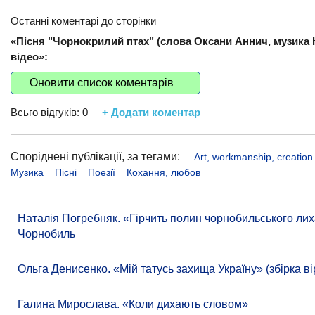
Останні коментарі до сторінки
«Пісня "Чорнокрилий птах" (слова Оксани Аннич, музика Ю
відео»:
Оновити список коментарів
Всьго відгуків:
0
+ Додати коментар
Споріднені публікації, за тегами:
Art, workmanship, creation
Музика
Пісні
Поезії
Кохання, любов
Наталія Погребняк. «Гірчить полин чорнобильського лиха
Чорнобиль
Ольга Денисенко. «Мій татусь захища Україну» (збірка ві
Галина Мирослава. «Коли дихають словом»