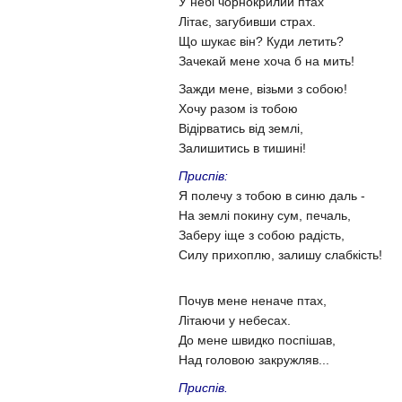
У небі чорнокрилий птах
Літає, загубивши страх.
Що шукає він? Куди летить?
Зачекай мене хоча б на мить!
Зажди мене, візьми з собою!
Хочу разом із тобою
Відірватись від землі,
Залишитись в тишині!
Приспів:
Я полечу з тобою в синю даль -
На землі покину сум, печаль,
Заберу іще з собою радість,
Силу прихоплю, залишу слабкість!
Почув мене неначе птах,
Літаючи у небесах.
До мене швидко поспішав,
Над головою закружляв...
Приспів.