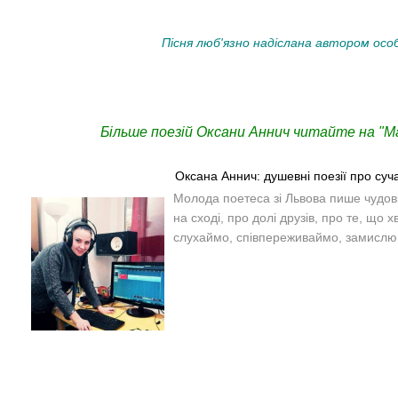
Пісня люб'язно надіслана автором осо
Більше поезій Оксани Аннич читайте на "Ма
Оксана Аннич: душевні поезії про суч
Молода поетеса зі Львова пише чудові 
на сході, про долі друзів, про те, що 
слухаймо, співпереживаймо, замислю