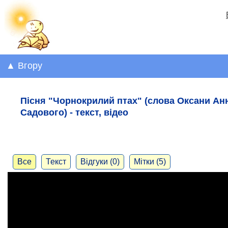
▲ Вгору
Пісня "Чорнокрилий птах" (слова Оксани Ан
Садового) - текст, відео
Все
Текст
Відгуки (0)
Мітки (5)