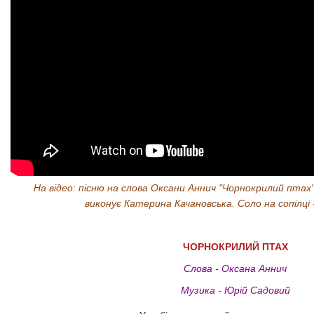
На відео: пісню на слова Оксани Аннич "Чорнокрилий птах"
виконує Катерина Качановська. Соло на сопілці 
ЧОРНОКРИЛИЙ ПТАХ
Слова - Оксана Аннич
Музика - Юрій Садовий