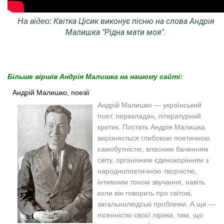
Квітка Цісик виконує пісню на слова Андрія
На відео:
Малишка "Рідна мати моя".
Більше віршів Андрія Малишка на нашому сайті:
Андрій Малишко, поезії
Андрій Малишко — український
поет, перекладач, літературний
критик. Постать Андрія Малишка
вирізняється глибокою поетичною
самобутністю, власним баченням
світу, органічним єдинокорінням з
народнопоетичною творчістю,
інтимним тоном звучання, навіть
коли він говорить про світові,
загальнолюдські проблеми. А ще —
пісенністю своєї лірики, тим, що