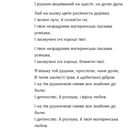
І рушник вишиваний на щастя, на долю дала.
Хай на ньому цвіте росяниста доріжка,
І зелені луги, й солов’їні гаї,
І твоя незрадлива материнська ласкава
усмішка,
І засмучені очі хороші твої.
І твоя незрадлива материнська ласкава
усмішка,
І засмучені очі хороші, блакитні твої.
Я візьму той рушник, простелю, наче долю,
В тихім шелесті трав, в щебетанні дібров.
І на тім рушничкові оживе все знайоме до
болю:
І дитинство, й розлука, і вірна любов.
І на тім рушничкові оживе все знайоме до
болю:
І дитинство, й розлука, й твоя материнська
любов.