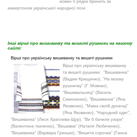
кожен її рядок бринить за
камертоном української народної пісні.
Інші вірші про вишиванку та вишиті рушники на нашому
сайті:
Вірші про українську вишиванку та вишиті рушники
Вірші про українську вишиванку
та вишиті рушники: "Вишиванка"
(Вадим Крищенко), "На моєму
рушничку" (Г. Мовчан),
"Вишивальниці" (Василь
Симоненко), "Вишиванка" (Яна
Яковенко), "Мама своїй донечці"
(Яна Яковенко), "Народний одяг",
"Вишиванка" (Леся Храплива-Щур), "Ви б бачили узори"
(Валентина ткаченко), "Вишивка" (Наталя Любиченко),
"Вишиванка" (Варвара Гринько), "Вишита сорочка" (Ганна