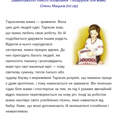
Завантажити текст оповідання "Подарунок для мами"
Олени Мацьків (txt.zip)
Тарасикова мама — кравчиня. Вона
шиє для людей одяг. Тарасик знає,
що мама любить свою роботу, бо їй
подобається дарувати іншим радість.
Відколи в нього народилася
сестричка, мама працює вдома. До
них приходить багато людей, які
приносять тканину і розповідають
мамі про свої маленькі мрії — нову
святкову сукенку, тепле пальто або
чудову блузку з мереживом Тарасик розуміє, що мамина праця
є дуже кропіткою, і тому намагається не заважати. Він тихенько
сідає біля мами і спостерігає за тим, як під її руками звичайний
відріз тканини перетворюється на нову річ. Іноді за роботою
мама наспівує своїх улюблених пісень, яких навчилася від
бабці. Каже, що вони допомагають їй залишатися спокійною і
неквапливою.