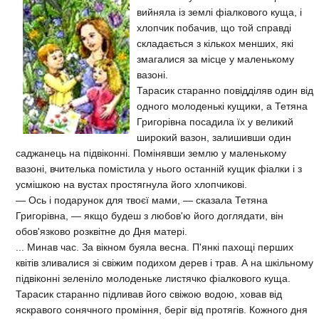
вийняла із землі фіалкового куща, і
хлопчик побачив, що той справді
складається з кількох менших, які
змагалися за місце у маленькому
вазоні.
Тарасик старанно повідділяв один від
одного молоденькі кущики, а Тетяна
Григорівна посадила їх у великий
широкий вазон, залишивши один
саджанець на підвіконні. Помінявши землю у маленькому
вазоні, вчителька помістила у нього останній кущик фіалки і з
усмішкою на вустах простягнула його хлопчикові.
— Ось і подарунок для твоєї мами, — сказала Тетяна
Григорівна, — якщо будеш з любов'ю його доглядати, він
обов'язково розквітне до Дня матері.
... Минав час. За вікном буяла весна. П'янкі пахощі перших
квітів зливалися зі свіжим подихом дерев і трав. А на шкільному
підвіконні зеленіло молоденьке листячко фіалкового куща.
Тарасик старанно підливав його свіжою водою, ховав від
яскравого сонячного проміння, беріг від протягів. Кожного дня