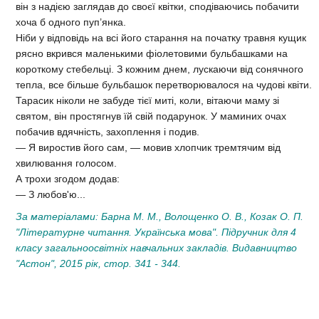
він з надією заглядав до своєї квітки, сподіваючись побачити
хоча б одного пуп’янка.
Ніби у відповідь на всі його старання на початку травня кущик
рясно вкрився маленькими фіолетовими бульбашками на
короткому стебельці. З кожним днем, лускаючи від сонячного
тепла, все більше бульбашок перетворювалося на чудові квіти.
Тарасик ніколи не забуде тієї миті, коли, вітаючи маму зі
святом, він простягнув їй свій подарунок. У маминих очах
побачив вдячність, захоплення і подив.
— Я виростив його сам, — мовив хлопчик тремтячим від
хвилювання голосом.
А трохи згодом додав:
— З любов'ю...
За матеріалами: Барна М. М., Волощенко О. В., Козак О. П.
"Літературне читання. Українська мова". Підручник для 4
класу загальноосвітніх навчальних закладів. Видавництво
"Астон", 2015 рік, стор. 341 - 344.