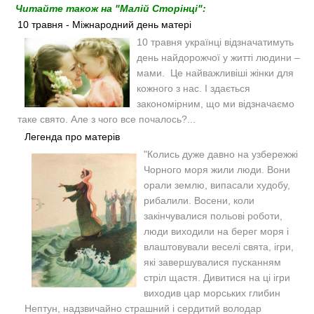
Читайте також на "Малій Сторінці":
10 травня - Міжнародний день матері
10 травня українці відзначатимуть
день найдорожчої у житті людини –
мами. Це найважливіші жінки для
кожного з нас. І здається
закономірним, що ми відзначаємо
таке свято. Але з чого все почалось?...
Легенда про матерів
"
Колись дуже давно на узбережжі
Чорного моря жили люди. Вони
орали землю, випасали худобу,
рибалили. Восени, коли
закінчувалися польові роботи,
люди виходили на берег моря і
влаштовували веселі свята, ігри,
які завершувалися пусканням
стріл щастя. Дивитися на ці ігри
виходив цар морських глибин
Нептун, надзвичайно страшний і сердитий володар