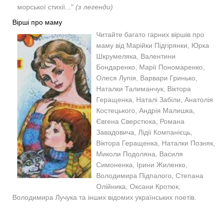
морської стихії..."
(з легенди)
Вірші про маму
Читайте багато гарних віршів про
маму від Марійки Підгірянки, Юрка
Шкрумеляка, Валентини
Бондаренко, Марії Пономаренко,
Олеся Лупія, Варвари Гринько,
Наталки Талиманчук, Віктора
Геращенка, Наталі Забіли, Анатолія
Костецького, Андрія Малишка,
Євгена Сверстюка, Романа
Завадовича, Лідії Компанієць,
Віктора Геращенка, Наталки Позняк,
Миколи Подоляна, Василя
Симоненка, Ірини Жиленко,
Володимира Підпалого, Степана
Олійника, Оксани Кротюк,
Володимира Лучука та інших відомих українських поетів.