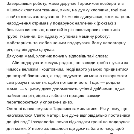
Завершивши роботу, мама доручає Тарасикові позбирати в
мішечок клаптики тканини, яким, на думку хлопчика, годі вже
знайти якесь застосування. Як же він здивувався, коли на день
народження отримав у подарунок наплечник (рюкзак) з
безліччю кишеньок, пошитий із різнокольорових клаптиків
грубої тканини. Він одразу ж упізнав мамину роботу;
майстерність та любов неньки подарували йому неповторну
річ, яку він дуже цінував.
Дякуючи мамі, хлопчик почув у відповідь такі слова:
— Аби подарувати комусь радість, не завжди треба шукати за
чимось великим і коштовним. Іноді варто уважно придивитися
до потреб ближнього, а тоді подумати, як можна використати
свій розум і таланти, щоби потішити його. І ще, — додала
мама, — у цьому дуже допомагають усілякі дрібнички, адже
найменша річ, зігріта любов'ю і працею, завжди
перетворюється у справжнє диво.
Останні слова змусили Тарасика замислитися. Річ у тому, що
наближалося Свято матері. Він дуже відповідально поставився
до цієї події і заздалегідь почав відкладати гроші на подарунок
для мами. У нього залишалося ще досить багато часу, щоб