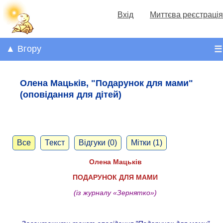
Вхід
Миттєва реєстрація
▲ Вгору
☰
Олена Мацьків, "Подарунок для мами"
(оповідання для дітей)
Все
Текст
Відгуки (0)
Мітки (1)
Олена Мацьків
ПОДАРУНОК ДЛЯ МАМИ
(із журналу «Зернятко»)