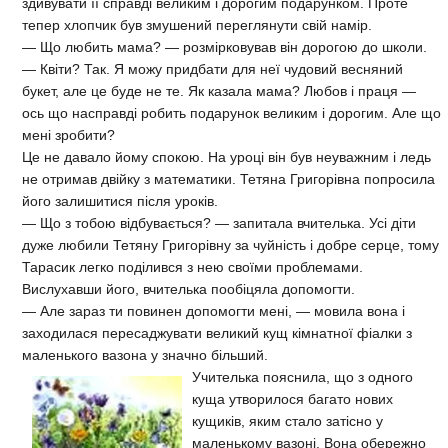
здивувати її справді великим і дорогим подарунком. Проте
тепер хлопчик був змушений переглянути свій намір.
— Що любить мама? — розмірковував він дорогою до школи.
— Квіти? Так. Я можу придбати для неї чудовий весняний
букет, але це буде не те. Як казала мама? Любов і праця —
ось що насправді робить подарунок великим і дорогим. Але що
мені зробити?
Це не давало йому спокою. На уроці він був неуважним і ледь
не отримав двійку з математики. Тетяна Григорівна попросила
його залишитися після уроків.
— Що з тобою відбувається? — запитала вчителька. Усі діти
дуже любили Тетяну Григорівну за чуйність і добре серце, тому
Тарасик легко поділився з нею своїми проблемами.
Вислухавши його, вчителька пообіцяла допомогти.
— Але зараз ти повинен допомогти мені, — мовила вона і
заходилася пересаджувати великий кущ кімнатної фіалки з
маленького вазона у значно більший.
Учителька пояснила, що з одного
куща утворилося багато нових
кущиків, яким стало затісно у
маленькому вазоні. Вона обережно