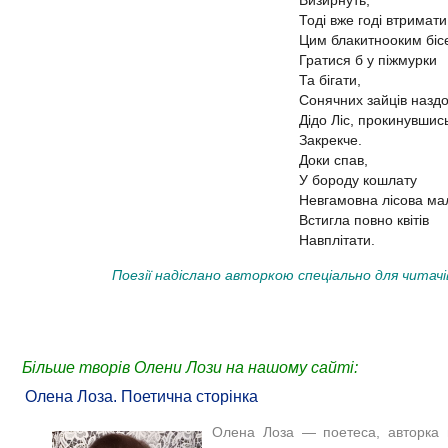
Тоді вже годі втримати
Цим блакитнооким біс
Гратися б у піжмурки
Та бігати,
Сонячних зайців наздо
Дідо Ліс, прокинувшис
Закрекче.
Доки спав,
У бороду кошлату
Невгамовна лісова ма
Встигла повно квітів
Навплітати.
Поезії надіслано авторкою спеціально для читачі
Більше творів Олени Лози на нашому сайті:
Олена Лоза. Поетична сторінка
Олена Лоза — поетеса, авторка 