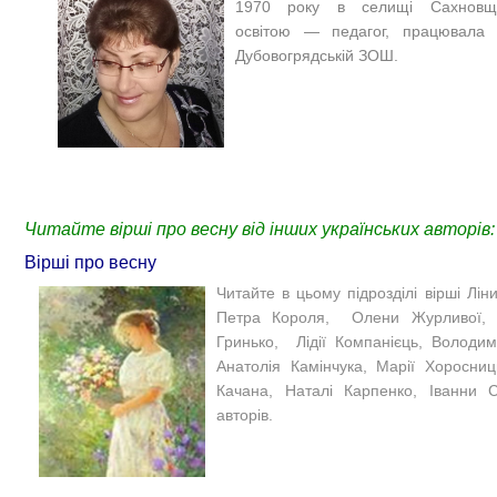
1970 року в селищі Сахновщин
освітою
—
педагог, працювала
Дубовогрядській ЗОШ.
Читайте вірші про весну від інших українських авторів:
Вірші про весну
Читайте в цьому підрозділі вірші Лі
Петра Короля, Олени Журливої, Ан
Гринько, Лідії Компанієць, Володи
Анатолія Камінчука, Марії Хоросниц
Качана, Наталі Карпенко, Іванни С
авторів.