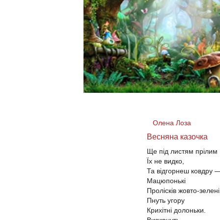
Олена Лоза
Весняна казочка
Ще під листям прілим
Їх не видко,
Та відгорнеш ковдру 
Мацюпонькі
Пролісків жовто-зелені
Пнуть угору
Крихітні долоньки.
Визирнуть,