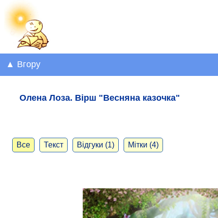
▲ Вгору
Олена Лоза. Вірш "Весняна казочка"
Все
Текст
Відгуки (1)
Мітки (4)