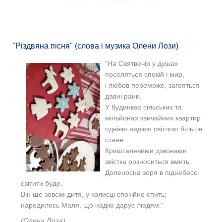
"Різдвяна пісня" (слова і музика Олени Лози)
"На Святвечір у душах
поселяться спокій і мир,
і любов переможе, загояться
давні рани.
У будинках сільських та
мільйонах звичайних квартир
однією надією світлою більше
стане.
Кришталевими дзвонами
звістка розноситься вмить.
Доленосна зоря в піднебессі
світити буде.
Він ще зовсім дитя, у колисці спокійно спить;
народилось Mаля, що надію дарує людям."
(Олена Лоза)