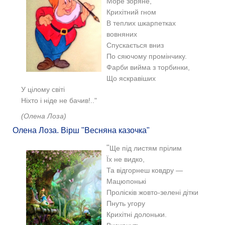
Море зоряне,
Крихітний гном
В теплих шкарпетках
вовняних
Спускається вниз
По сяючому промінчику.
Фарби вийма з торбинки,
Що яскравіших
У цілому світі
Ніхто і ніде не бачив!.."
(
Олена Лоза)
Олена Лоза. Вірш "Весняна казочка"
"
Ще під листям прілим
Їх не видко,
Та відгорнеш ковдру —
Мацюпонькі
Пролісків жовто-зелені дітки
Пнуть угору
Крихітні долоньки.