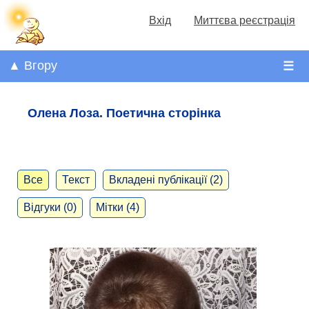
Вхід
Миттєва реєстрація
▲ Вгору
☰
Олена Лоза. Поетична сторінка
Все
Текст
Вкладені публікації (2)
Відгуки (0)
Мітки (4)