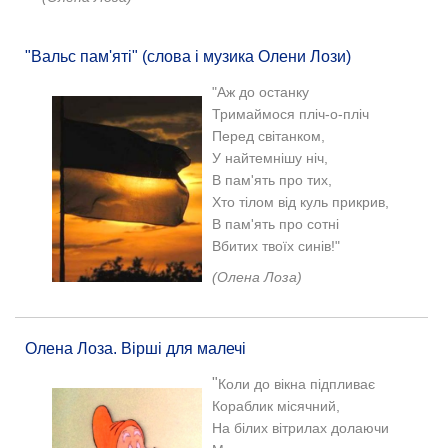
"Вальс пам'яті" (слова і музика Олени Лози)
"Аж до останку
Тримаймося пліч-о-пліч
Перед світанком,
У найтемнішу ніч,
В пам'ять про тих,
Хто тілом від куль прикрив,
В пам'ять про сотні
Вбитих твоїх синів!"
(Олена Лоза)
Олена Лоза. Вірші для малечі
"
Коли до вікна підпливає
Кораблик місячний,
На білих вітрилах долаючи