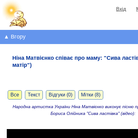
Вхід
▲ Вгору
Ніна Матвієнко співає про маму: "Сива ласті
матір")
Все
Текст
Відгуки (0)
Мітки (8)
Народна артистка України Ніна Матвієнко виконує пісню п
Бориса Олійника "Сива ластівка" (відео):