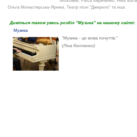
Мозговий, Раїса Кириченко, Ніна Матв
Ольга Монастирська-Ярема, Театр пісні "Джерело" та інші.
Дивіться також увесь розділ "Музика" на нашому сайті:
Музика
"Музика - це мова почуттів."
(Ліна Костенко)