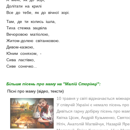
Долітати на крилі
Все до тебе, як до вічної зорі.
Там, де ти колись ішла,
Тиха стежка зацвіла
Вечоровою матіолою,
Житом-долею світанковою.
Дивом-казкою,
Юним соняхом, -
Сива ластівко,
Сиве сонечко...
Більше пісень про маму на "Малій Сторінці":
Пісні про маму (відео, тексти)
10 травня у світі відзначається міжна
У співучій Україні є немало пісень пр
Дивіться гарну добірку пісень про маму
Квітка Цісик, Андрій Кузьменко, Свято
Нітіч, Анатолій Матвійчук, Назарій Яр