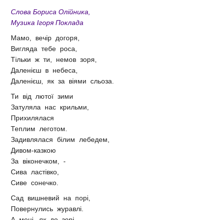
Слова Бориса Олійника,
Музика Ігоря Поклада
Мамо, вечір догоря,
Вигляда тебе роса,
Тільки ж ти, немов зоря,
Даленієш в небеса,
Даленієш, як за віями сльоза.
Ти від лютої зими
Затуляла нас крильми,
Прихилялася
Теплим леготом.
Задивлялася білим лебедем,
Дивом-казкою
За віконечком, -
Сива ластівко,
Сиве сонечко.
Сад вишневий на порі,
Повернулись журавлі.
А мені, як до зорі,