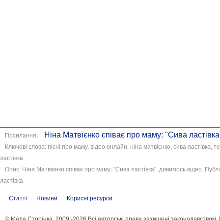
Ніна Матвієнко співає про маму: "Сива ластівка"
Посилання:
Ключові слова: пісні про маму, відео онлайн, ніна матвієнко, сива ластівка, т
ластівка
Опис: Ніна Матвієнко співає про маму: "Сива ластівка", дивимось відео. Публі
ластівка
Статті
Новини
Корисні ресурси
© Мала Сторінка, 2009 -2026 Всі авторські права захищені законодавством.