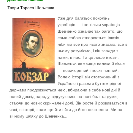
Твори Тараса Шевченка
Уже для багатьох поколінь
українців — і не тільки українців —
Шевченко означає так багато, що
сама собою створюється ілюзія,
ніби ми все про нього знаємо, все в
ньому розуміємо, і він завжди з
нами, в нас. Та це лише ілюзія.
Шевченко як явище велике й вічне
— невичерпний і нескінченний.
Волею історії він ототожнений з
Україною і разом з буттям рідної
держави продовжується нею, вбираючи в себе нові дні й
новий досвід народу, відгукуючись на нові болі та думи,
стаючи до нових скрижалей долі. Він росте й розвивається в
часі, в історії, і нам ще йти і йти до його осягнення. Ми на
вічному шляху до Шевченка...