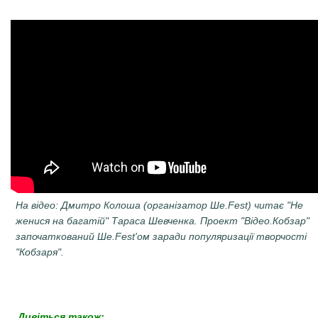
На відео:
Дмитро Колоша (організатор Ше.Fest) читає "Не
женися на багатій" Тараса Шевченка.
Проект "Відео.Кобзар"
започаткований Ше.Fest'ом заради популяризації творчості
"Кобзаря".
Дивіться також: