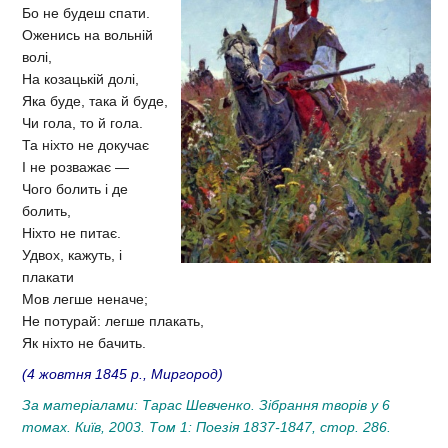
Бо не будеш спати.
Оженись на вольній
волі,
На козацькій долі,
Яка буде, така й буде,
Чи гола, то й гола.
Та ніхто не докучає
І не розважає —
Чого болить і де
болить,
Ніхто не питає.
Удвох, кажуть, і
плакати
Мов легше неначе;
Не потурай: легше плакать,
Як ніхто не бачить.
(4 жовтня 1845 р., Миргород)
За матеріалами: Тарас Шевченко. Зібрання творів у 6
томах. Київ, 2003. Том 1: Поезія 1837-1847, стор. 286.