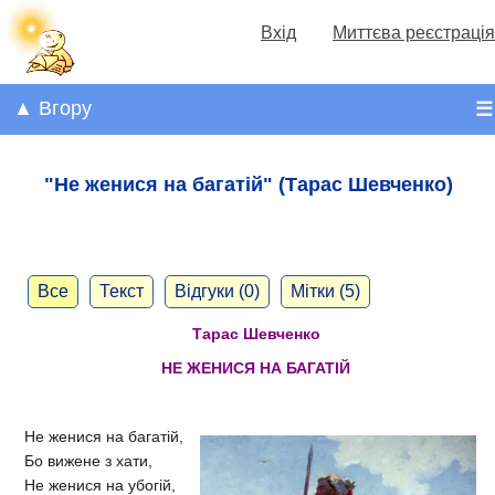
Вхід
Миттєва реєстрація
▲ Вгору
☰
"Не женися на багатій" (Тарас Шевченко)
Все
Текст
Відгуки (0)
Мітки (5)
Тарас Шевченко
НЕ ЖЕНИСЯ НА БАГАТІЙ
Не женися на багатій,
Бо вижене з хати,
Не женися на убогій,