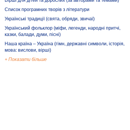
Вірші для дітей та дорослих (за авторами та темами)
Список програмних творів з літератури
Українські традиції (свята, обряди, звичаї)
Український фольклор (міфи, легенди, народні притчі,
казки, балади, думи, пісні)
Наша країна – Україна (гімн, державні символи, історія,
мова: вислови, вірші)
+ Показати більше