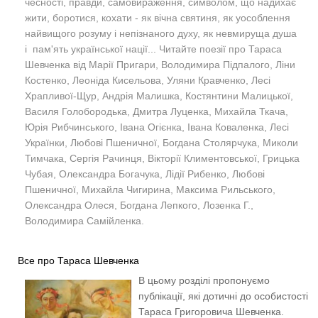
чесності, правди, самовираження, символом, що надихає
жити, боротися, кохати - як вічна святиня, як уособлення
найвищого розуму і непізнаного духу, як невмируща душа
і пам'ять української нації... Читайте поезії про Тараса
Шевченка від Марії Пригари, Володимира Підпалого, Ліни
Костенко, Леоніда Кисельова, Уляни Кравченко, Лесі
Храпливої-Щур, Андрія Малишка, Костянтини Малицької,
Василя Голобородька, Дмитра Луценка, Михайла Ткача,
Юрія Рибчинського, Івана Огієнка, Івана Коваленка, Лесі
Українки, Любові Пшеничної, Богдана Столярчука, Миколи
Тимчака, Сергія Рачинця, Вікторії Климентовської, Грицька
Чубая, Олександра Богачука, Лідії Рибенко, Любові
Пшеничної, Михайла Чигирина,
Максима Рильського,
Олександра Олеся, Богдана Лепкого,
Лозенка Г.,
Володимира Самійленка.
Все про Тараса Шевченка
В цьому розділі пропонуємо
публікації, які дотичні до особистості
Тараса Григоровича Шевченка.