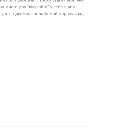
й політ фантазії... Трохи уваги і терпіння
ори мистецтва "кінусайга" у себе в домі
унок! Дивимось онлайн майстер-клас від