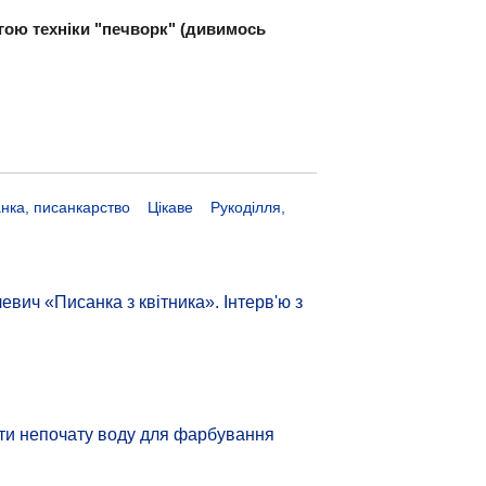
огою техніки "печворк" (дивимось
нка, писанкарство
Цікаве
Рукоділля,
ич «Писанка з квітника». Інтерв'ю з
ати непочату воду для фарбування