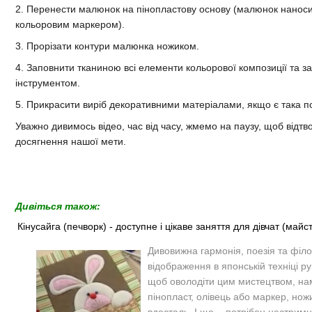
2. Перенести малюнок на пінопластову основу (малюнок наноси
кольоровим маркером).
3. Прорізати контури малюнка ножиком.
4. Заповнити тканиною всі елементи кольорової композиції та за
інструментом.
5. Прикрасити виріб декоративними матеріалами, якщо є така п
Уважно дивимось відео, час від часу, жмемо на паузу, щоб відтв
досягнення нашої мети.
Дивіться також:
Кінусайга (печворк) - доступне і цікаве заняття для дівчат (май
Дивовижна гармонія, поезія та філ
відображення в японській техніці р
щоб оволодіти цим мистецтвом, нам
пінопласт, олівець або маркер, нож