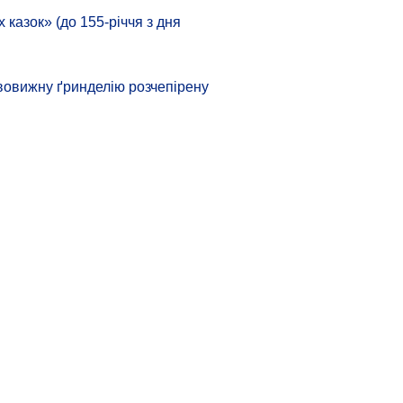
азок» (до 155-річчя з дня
вовижну ґринделію розчепірену