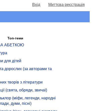
Вхід
Миттєва реєстрація
Топ-теми
 ЗА АБЕТКОЮ
тура
ри для дітей
 та дорослих (за авторами та
их творів з літератури
ції (свята, обряди, звичаї)
ьклор (міфи, легенди, народні
лади, думи, пісні)