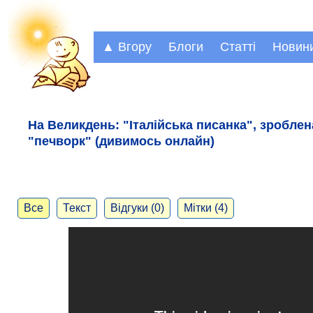
▲ Вгору
Блоги
Статті
Новин
На Великдень: "Італійська писанка", зробле
"печворк" (дивимось онлайн)
Все
Текст
Відгуки (0)
Мітки (4)