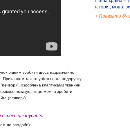
Наша країна – У
історія, мова: в
+ Показати біл
унок рідним зробити щось надзвичайно
ти. Прикладом такого унікального подарунку
и "печворк", оздоблена клаптиками тканини
кроково показує, як це можна зробити.
йга (печворк)".
 техніці кінусайга:
вам до вподоби).