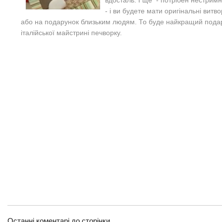
вдосталь. І ще - потрібен нестримни
- і ви будете мати оригінальні витв
або на подарунок близьким людям. То буде найкращий подар
італійської майстрині печворку.
Останні коментарі до сторінки