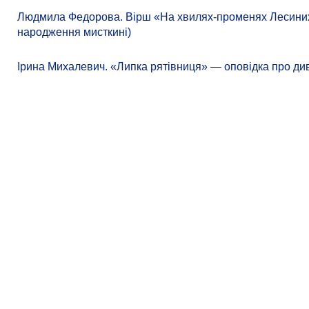
Людмила Федорова. Вірш «На хвилях-променях Лесиних к
народження мисткині)
Ірина Михалевич. «Липка рятівниця» — оповідка про ди