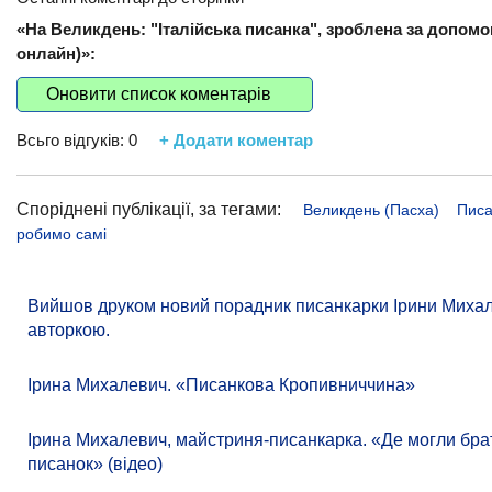
«На Великдень: "Італійська писанка", зроблена за допом
онлайн)»:
Оновити список коментарів
Всьго відгуків:
0
+ Додати коментар
Споріднені публікації, за тегами:
Великдень (Пасха)
Писа
робимо самі
Вийшов друком новий порадник писанкарки Ірини Михалев
авторкою.
Ірина Михалевич. «Писанкова Кропивниччина»
Ірина Михалевич, майстриня-писанкарка. «Де могли бр
писанок» (відео)