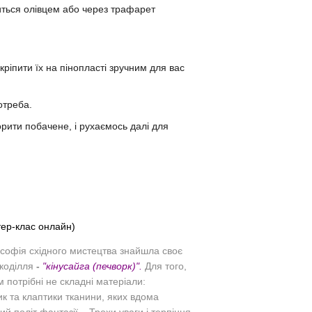
ться олівцем або через трафарет
кріпити їх на пінопласті зручним для вас
отреба.
орити побачене, і рухаємось далі для
стер-клас онлайн)
ософія східного мистецтва знайшла своє
укоділля
-
"кінусайга (печворк)".
Для того,
 потрібні не складні матеріали:
ик та клаптики тканини, яких вдома