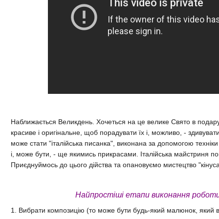
Наближається Великдень. Хочеться на це велике Свято в подар
красиве і оригінальне, щоб порадувати їх і, можливо, - здивува
може стати "італійська писанка", виконана за допомогою технік
і, може бути, - ще якимись прикрасами. Італійська майстриня по
Приєднуймось до цього дійства та опановуємо мистецтво "кінуса
Найпростіші етапи виконання роботи в
1. Вибрати композицію (то може бути будь-який малюнок, який 