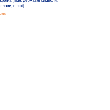
країна (гімн, державні символи,
ислови, вірші)
ьше