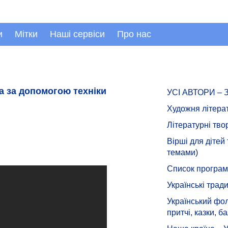
и
Мітки
Наші сервіси
Про нас
на за допомогою техніки
УСІ АВТОРИ –
Художня літера
Літературні тво
Вірші для дітей
темами)
Список програмн
Українські тради
Український фол
притчі, казки, ба