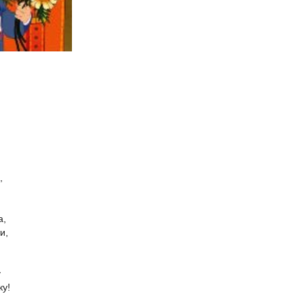
,
в,
а,
ти,
у
ку!