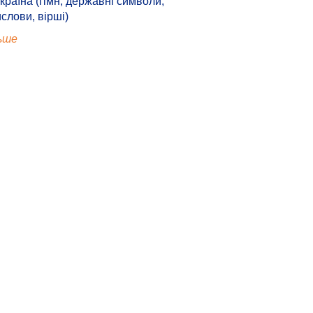
країна (гімн, державні символи,
ислови, вірші)
ьше