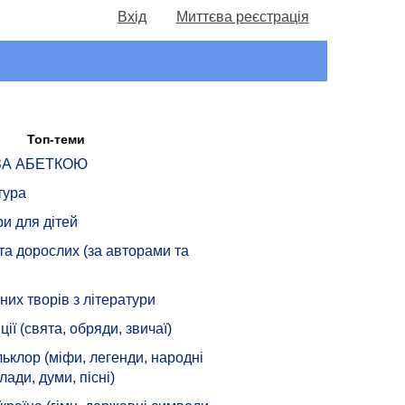
Вхід
Миттєва реєстрація
Топ-теми
 ЗА АБЕТКОЮ
тура
ри для дітей
 та дорослих (за авторами та
их творів з літератури
ції (свята, обряди, звичаї)
ьклор (міфи, легенди, народні
лади, думи, пісні)