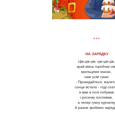
* * *
НА ЗАРЯДКУ
Ців-ців-ців, ців-ців-ців
край вікна горобчик сі
крильцями махає,
нам усім гукає:
- Прокидайтеся, малят
сонце встало - годі спа
я вже в полі побував
і росичку поспивав,
а тепер гукну курчатк
й разом зробимо заряд