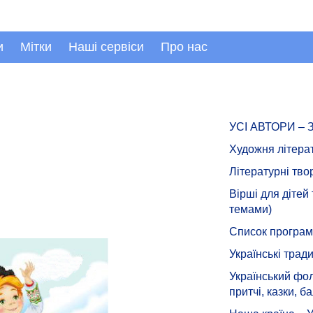
и
Мітки
Наші сервіси
Про нас
УСІ АВТОРИ –
Художня літера
Літературні тво
Вірші для дітей
темами)
Список програмн
Українські тради
Український фол
притчі, казки, ба