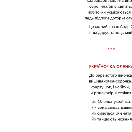
Шаровари ловлять віте
сорочина біло світить
чобіточки усміхаються
ледь підлоги доторкають
Це малий козак Андрі
нам дарує танець свій
* * *
УКРАЇНОЧКА ОЛЕНК
До барвистого віночк
вишиваночка-сорочка
фартушок, і чобітки,
й різноколірні стрічки
Це Оленка-українка.
Як вона співає дзвінк
Як сміються оченята
Як танцюють ноженя