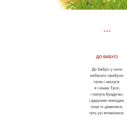
* * *
ДО БАБУСІ
До бабусі у село
небагато прибуло:
татко і матуся,
я і кіш
ка Туся,
і папуга Буздуган,
і дарунків чемодан,
поки їх дивилися,
геть усі втомилися.