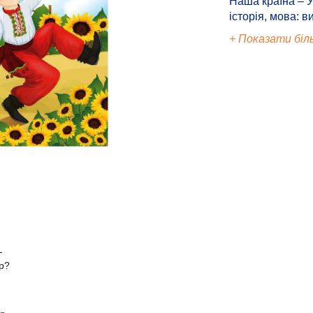
Наша країна – У
історія, мова: в
+ Показати біл
-
р?