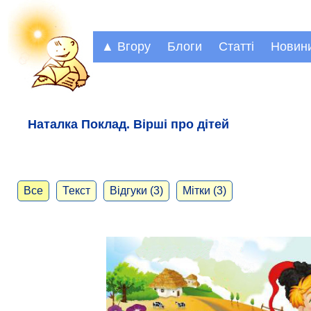
▲ Вгору
Блоги
Статті
Новин
Наталка Поклад. Вірші про дітей
Все
Текст
Відгуки (3)
Мітки (3)