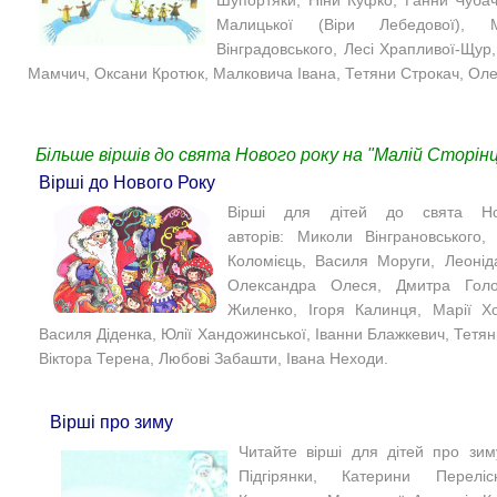
Малицької (Віри Лебедової), М
Вінградовського, Лесі Храпливої-Щу
Мамчич, Оксани Кротюк, Малковича Івана, Тетяни Строкач, Оле
Більше віршів до свята Нового року на "Малій Сторінц
Вірші до Нового Року
Вірші для дітей до свята Нов
авторів: Миколи Вінграновського
Коломієць, Василя Моруги, Леонід
Олександра Олеся, Дмитра Голо
Жиленко, Ігоря Калинця, Марії Хо
Василя Діденка, Юлії Хандожинської, Іванни Блажкевич, Тетя
Віктора Терена, Любові Забашти, Івана Неходи.
Вірші про зиму
Читайте вірші для дітей про зим
Підгірянки, Катерини Переліс