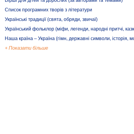
Вірші для дітей та дорослих (за авторами та темами)
Список програмних творів з літератури
Українські традиції (свята, обряди, звичаї)
Український фольклор (міфи, легенди, народні притчі, казк
Наша країна – Україна (гімн, державні символи, історія, м
+ Показати більше