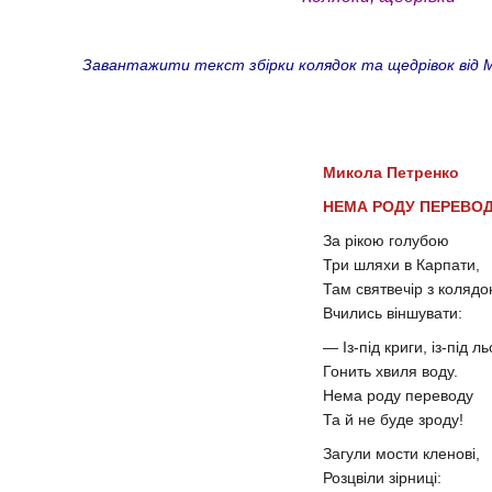
Завантажити текст збірки колядок та щедрівок від Ми
Микола Петренко
НЕМА РОДУ ПЕРЕВО
За рікою голубою
Три шляхи в Карпати,
Там святвечір з коляд
Вчились віншувати:
— Із-під криги, із-під л
Гонить хвиля воду.
Нема роду переводу
Та й не буде зроду!
Загули мости кленові,
Розцвіли зірниці: