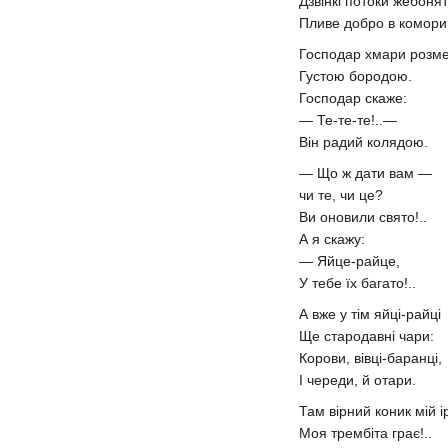
Дзвінкі потоки жебонят
Пливе добро в комори
Господар хмари розм
Густою бородою.
Господар скаже:
— Те-те-те!..—
Він радий колядою.
— Що ж дати вам —
чи те, чи це?
Ви оновили свято!..
А я скажу:
— Яйце-райце,
У тебе їх багато!..
А вже у тім яйці-райці
Ще стародавні чари:
Корови, вівці-баранці,
І череди, й отари.
Там вірний коник мій 
Моя трембіта грає!..