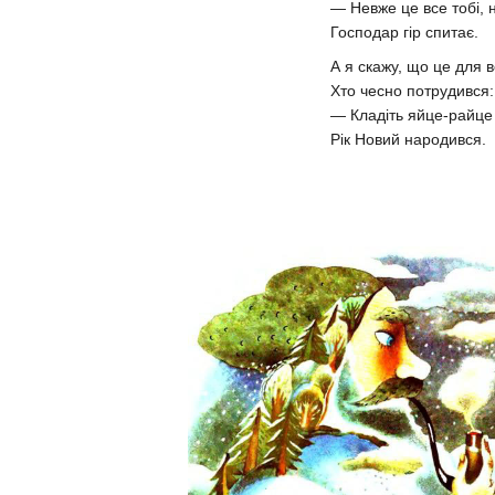
— Невже це все тобі,
Господар гір спитає.
А я скажу, що це для в
Хто чесно потрудився:
— Кладіть яйце-райце 
Рік Новий народився.