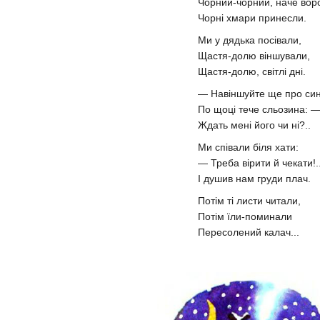
Чорний-чорний, наче вор
Чорні хмари принесли.
Ми у дядька посівали,
Щастя-долю віншували,
Щастя-долю, світлі дні.
— Навіншуйте ще про син
По щоці тече сльозина: 
Ждать мені його чи ні?..
Ми співали біля хати:
— Треба вірити й чекати!
І душив нам груди плач.
Потім ті листи читали,
Потім їли-поминали
Пересолений калач...