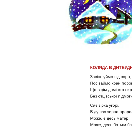
КОЛЯДА В ДИТБУД
Завіншуймо від воріт,
Посіваймо край поро
Що в цім домі сто сир
Без отцівської підмог
Сяє зірка угорі,
В душах зерна проро
Може, є десь матері,
Може, десь батьки бл