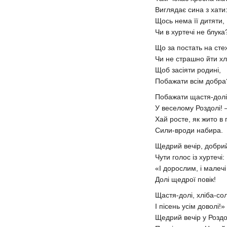
Виглядає сина з хати
Щось нема її дитяти,
Чи в хуртечі не блука?
Що за постать на ст
Чи не страшно йти х
Щоб засіяти родині,
Побажати всім добра
Побажати щастя-дол
У веселому Роздолі!
Хай росте, як жито в 
Сили-вроди набира.
Щедрий вечір, добрий
Чути голос із хуртечі:
«І дорослим, і малеч
Долі щедрої повік!
Щастя-долі, хліба-со
І пісень усім доволі!»
Щедрий вечір у Розд