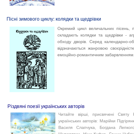
Пісні зимового циклу: колядки та щедрівки
Окремий цикл величальних пісень, п
складають колядки та щедрівки - агр
обходу дворів. Серед календарно-о
відзначаються жанровою своєрідніст
емоційно-романтичним забарвленням
Різдвяні поезії українських авторів
Читайте вірші, присвячені Святу 
українських авторів: Марійки Підгіря
Василя Слапчука, Богдана Лепкого,
Шупортяки, Ніни Куфко, Ганни Чуба