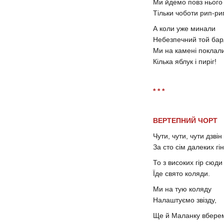
Ми йдемо повз нього
Тільки чоботи рип-ри
А коли уже минали
Небезпечний той барл
Ми на камені поклал
Кілька яблук і пиріг!
* * *
ВЕРТЕПНИЙ ЧОРТ
Чути, чути, чути дзвін
За сто сім далеких гін
То з високих гір сюд
Їде свято коляди.
Ми на тую коляду
Налаштуємо звізду,
Ще й Маланку вбере