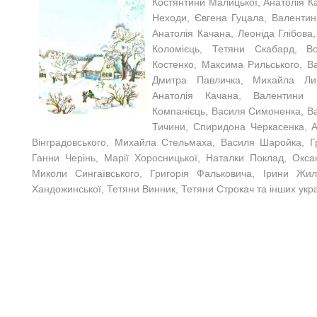
Костянтини Малицької, Анатолія Ка
Неходи, Євгена Гуцала, Валентин
Анатолія Качана, Леоніда Глібов
Коломієць, Тетяни Скабард, В
Костенко, Максима Рильського, В
Дмитра Павличка, Михайла Лит
Анатолія Качана, Валентини К
Компанієць, Василя Симоненка, В
Тичини, Спиридона Черкасенка, А
Вінградовського, Михайла Стельмаха, Василя Шаройка, Гр
Ганни Черінь, Марії Хоросницької, Наталки Поклад, Окса
Миколи Сингаївського, Григорія Фальковича, Ірини Жил
Хандожинської, Тетяни Винник, Тетяни Строкач та інших укра