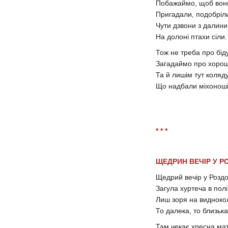
Побажаймо, щоб во
Пригадали, подобріл
Чути дзвони з далини
На долоні птахи сіли.
Тож не треба про бід
Загадаймо про хоро
Та й лишім тут коляд
Що надбали міхоноші
* * *
ЩЕДРИН ВЕЧІР У Р
Щедрий вечір у Роздо
Загула хуртеча в полі
Лиш зоря на видноко
То далека, то близька
Там чекає хресна ма