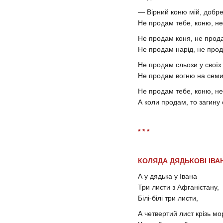
— Вірний коню мій, добр
Не продам тебе, коню, н
Не продам коня, не прод
Не продам нарід, не прод
Не продам сльози у своїх
Не продам вогню на семи 
Не продам тебе, коню, н
А коли продам, то загину 
* * *
КОЛЯДА ДЯДЬКОВІ ІВА
А у дядька у Івана
Три листи з Афганістану,
Білі-білі три листи,
А четвертий лист крізь м