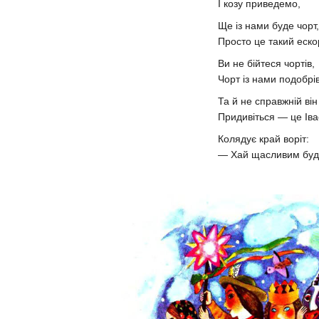
І козу приведемо,
Ще із нами буде чорт,
Просто це такий еско
Ви не бійтеся чортів,
Чорт із нами подобрів
Та й не справжній він
Придивіться — це Іва
Колядує край воріт:
— Хай щасливим буде