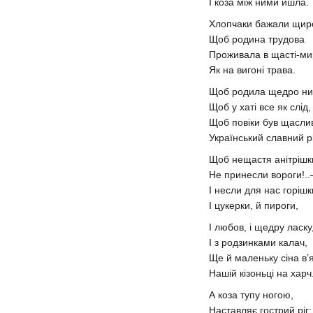
І коза між ними йшла.
Хлопчаки бажали щир
Щоб родина трудова
Проживала в щасті-ми
Як на вигоні трава.
Щоб родила щедро ни
Щоб у хаті все як слід
Щоб повіки був щасл
Український славний р
Щоб нещастя анітріш
Не принесли вороги!.
І несли для нас горішк
І цукерки, й пироги,
І любов, і щедру ласку
І з родзинками калач,
Ще й маленьку сіна в’
Нашій кізоньці на харч
А коза тупу ногою,
Наставляє гострий ріг: