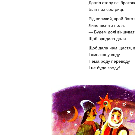
Довкіл столу всі братов
Біля них сестриці.
Рід великий, край бага
Лине пісня з поля:
— Будем долі віншуват
Щоб вродила доля.
Щоб дала нам щастя, 
І живлющу воду.
Нема роду переводу
І не буде зроду!