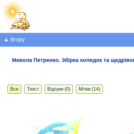
▲ Вгору
Микола Петренко. Збірка колядок та щедріво
Все
Текст
Відгуки (0)
Мітки (14)