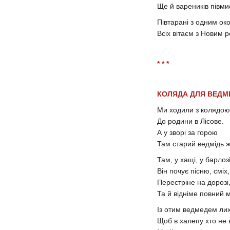
Ще й вареників півми
Півтарані з одним око
Всіх вітаєм з Новим 
* * *
КОЛЯДА ДЛЯ ВЕДМ
Ми ходили з колядо
До родини в Лісове.
А у зворі за горою
Там старий ведмідь ж
Там, у хащі, у барлоз
Він почує пісню, сміх
Перестріне на дорозі
Та й відніме повний мі
Із отим ведмедем лих
Щоб в халепу хто не 