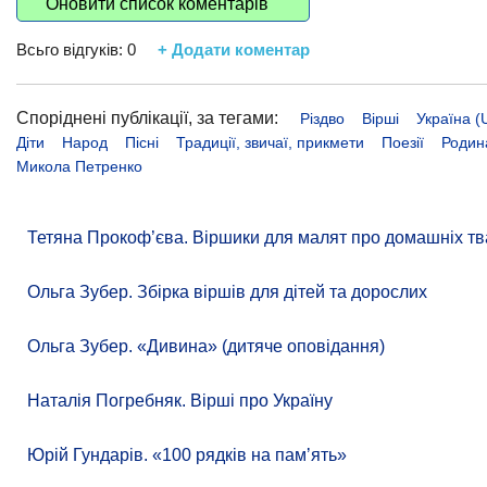
Оновити список коментарів
Всьго відгуків:
0
+ Додати коментар
Споріднені публікації, за тегами:
Різдво
Вірші
Україна (
Діти
Народ
Пісні
Традиції, звичаї, прикмети
Поезії
Родина
Микола Петренко
Тетяна Прокоф’єва. Віршики для малят про домашніх тв
Ольга Зубер. Збірка віршів для дітей та дорослих
Ольга Зубер. «Дивина» (дитяче оповідання)
Наталія Погребняк. Вірші про Україну
Юрій Гундарів. «100 рядків на памʼять»