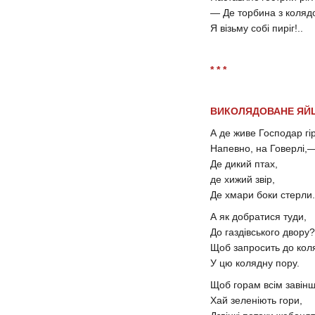
— Де торбина з коля
Я візьму собі пиріг!..
* * *
ВИКОЛЯДОВАНЕ ЯЙЦ
А де живе Господар гі
Напевно, на Говерлі,
Де дикий птах,
де хижий звір,
Де хмари боки стерли.
А як добратися туди,
До газдівського двору?
Щоб запросить до ко
У цю колядну пору.
Щоб горам всім завін
Хай зеленіють гори,