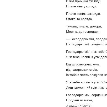
В чім причина тій біді?
Плаче кінь у коляді.
Плаче коник, аж рида,
Отака-то коляда.
Тужить, плаче, докоря,
Мовить до господаря:
— Господарю мій, прода
Господарю мій, згадаш ти
Господарю мій, я ж тебе б
Я ж тебе носив із усіх дорі
Від шляхетських куль,
від татарських стріл,
Із тобою честь розділив н
Я ж тебе носив із усіх боїв
Лиш гарматний грім нам у
Господарю мій, серденьк
Продаш ти мене,
згадаш ти мене!..