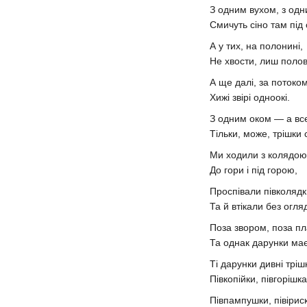
З одним вухом, з од
Смичуть сіно там під 
А у тих, на полонині,
Не хвости, лиш поло
А ще далі, за потоком
Хижі звірі одноокі.
З одним оком — а вс
Тільки, може, трішки 
Ми ходили з колядо
До гори і під горою,
Проспівали півколяд
Та й втікали без огля
Поза звором, поза п
Та однак дарунки ма
Ті дарунки дивні тріш
Півкопійки, півгорішка
Півпампушки, півірис