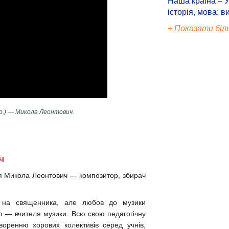
Наша країна – У
історія, мова: в
+ Показати біл
р.) — Микола Леонтович.
Ч
я Микола Леонтович — композитор, збирач
 на священника, але любов до музики
 — вчителя музики. Всю свою педагогічну
творенню хорових колективів серед учнів,