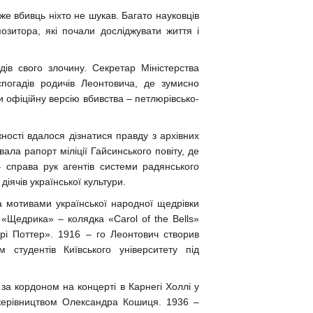
е вбивць ніхто не шукав. Багато науковців
озитора, які почали досліджувати життя і
ів свого злочину. Секретар Міністерства
спогадів родичів Леонтовича, де зумисно
 офіційну версію вбивства – петлюрівсько-
ності вдалося дізнатися правду з архівних
ала рапорт міліції Гайсинського повіту, де
– справа рук агентів системи радянського
діячів української культури.
 мотивами української народної щедрівки
 «Щедрика» – колядка «Carol of the Bells»
рі Поттер». 1916 – го Леонтович створив
студентів Київського університету під
а кордоном на концерті в Карнегі Холлі у
 керівництвом Олександра Кошиця. 1936 –