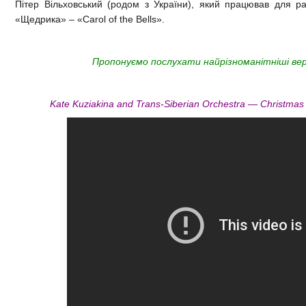
Пітер Вільховський (родом з України), який працював для ра
«Щедрика» – «Carol of the Bells».
Пропонуємо послухати найрізноманітніші вер
Kate Kuziakina and Trans-Siberian Orchestra — Christmas E