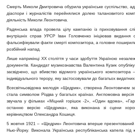
Смерть Миколи Дмитровича обурила українське суспільство, адж
діаспори і журналістів перейнялися долею талановитого комп
діяльність Миколи Леонтовича.
Радянська влада провела цілу кампанію із приховування слід
внутрішніх справ УРСР Іван Головченко ініціював видання 
фальсифікували факти смерті композитора, а головне поширили
розбійний напад.
Лише наприкінці ХХ століття у часи здобуття Україною незалеж
документів. Кандидат музикознавства Валентина Кузик опублікув
засвідчено, що вбивство відомого українського композитора 
індивідуального терору, яку застосовували до багатьох видатних 
Всесвітньовідома мелодія «Щедрик», створена Леонтовичем за
стала символом Різдва у багатьох країнах. Англомовна версія
звучала у фільмах «Міцний горішок -2», «Один вдома», «Гар
останню версію «Щедрика», яка виконана зі сцени хором 
керівництвом Олександра Кошиця.
5 жовтня 1921 – «Щедрик» Леонтовича вперше презентований з
Нью-Йорку. Виконала Українська республіканська капела під