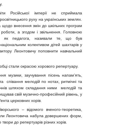
у.
іти Російської імперії не сприймала
освітницького руху на українських землях.
 щодо внесення змін до шкільних програм
 роботи, а згодом і звільнення. Головною
, як педагога, називали те, що був
аціональним колективом дітей шахтарів у
озитору Леонтовичу поповнити навчальний
 обробці стали окрасою хорового репертуару.
ня музики, заучування пісень напам’ять,
та співання мелодій по нотах, ритмічні та
і учнів шляхом складання ними мелодій та
вищував свій музично-професійний рівень, у
ґента церковних хорів.
орського – відомого вченого-теоретика,
коли Леонтовича набула довершених форм,
 твори до репертуарів різних хорів.