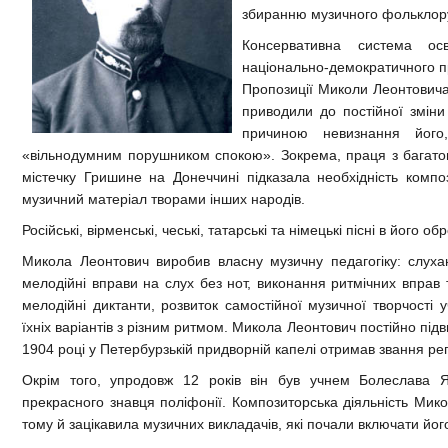
збиранню музичного фольклор
Консервативна система осв
національно-демократичного пр
Пропозиції Миколи Леонтовича
приводили до постійної зміни
причиною невизнання його
«вільнодумним порушником спокою». Зокрема, праця з багатон
містечку Гришине на Донеччині підказала необхідність комп
музичний матеріал творами інших народів.
Російські, вірменські, чеські, татарські та німецькі пісні в його
Микола Леонтович виробив власну музичну педагогіку: слухан
мелодійні вправи на слух без нот, виконання ритмічних вправ 
мелодійні диктанти, розвиток самостійної музичної творчост
їхніх варіантів з різним ритмом. Микола Леонтович постійно під
1904 році у Петербурзькій придворній капелі отримав звання ре
Окрім того, упродовж 12 років він був учнем Болеслава Яв
прекрасного знавця поліфонії. Композиторська діяльність Ми
тому й зацікавила музичних викладачів, які почали включати його