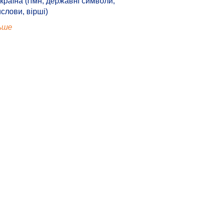
країна (гімн, державні символи,
ислови, вірші)
ьше