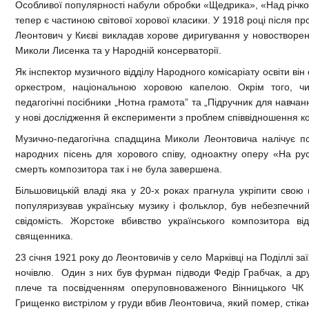
Особливої популярності набули обробки «Щедрика», «Над річко
тепер є частиною світової хорової класики. У 1918 році після 
Леонтович у Києві викладав хорове диригування у новостворен
Миколи Лисенка та у Народній консерваторії.
Як інспектор музичного відділу Народного комісаріату освіти в
оркестром, національною хоровою капелою. Окрім того, чит
педагогічні посібники „Нотна грамота” та „Підручник для навча
у нові дослідження й експерименти з проблем співвідношення к
Музично-педагогічна спадщина Миколи Леонтовича налічує по
народних пісень для хорового співу, одноактну оперу «На ру
смерть композитора так і не була завершена.
Більшовицькій владі яка у 20-х роках прагнула укріпити свою 
популяризував українську музику і фольклор, був небезпечний
свідомість. Жорстоке вбивство українського композитора в
священника.
23 січня 1921 року до Леонтовичів у село Марківці на Поділлі з
ночівлю. Один з них був фурман підводи Федір Грабчак, а дру
плече та посвідченням оперуповноваженого Вінницького ЧК 
Грищенко вистрілом у груди вбив Леонтовича, який помер, стікаю