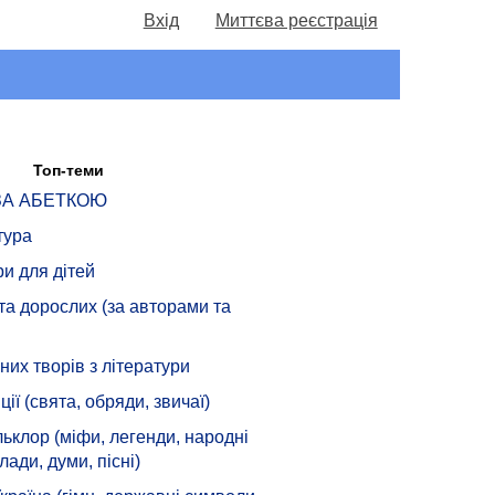
Вхід
Миттєва реєстрація
Топ-теми
 ЗА АБЕТКОЮ
тура
ри для дітей
 та дорослих (за авторами та
их творів з літератури
ції (свята, обряди, звичаї)
ьклор (міфи, легенди, народні
лади, думи, пісні)