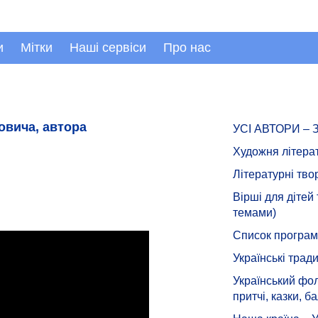
и
Мітки
Наші сервіси
Про нас
овича, автора
УСІ АВТОРИ –
Художня літера
Літературні тво
Вірші для дітей
темами)
Список програмн
Українські тради
Український фол
притчі, казки, ба