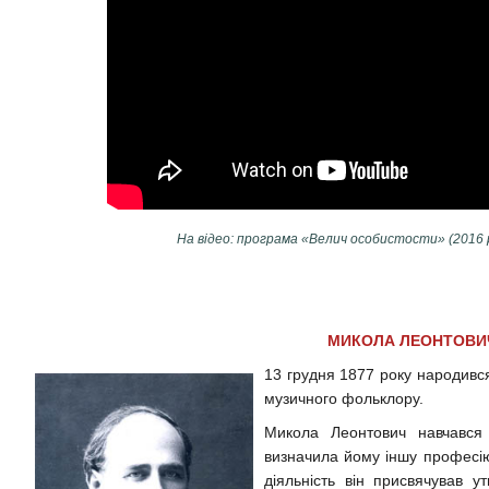
На відео: програма «Велич особистости» (2016 
МИКОЛА ЛЕОНТОВИ
13 грудня 1877 року народивс
музичного фольклору.
Микола Леонтович навчався
визначила йому іншу професію
діяльність він присвячував у