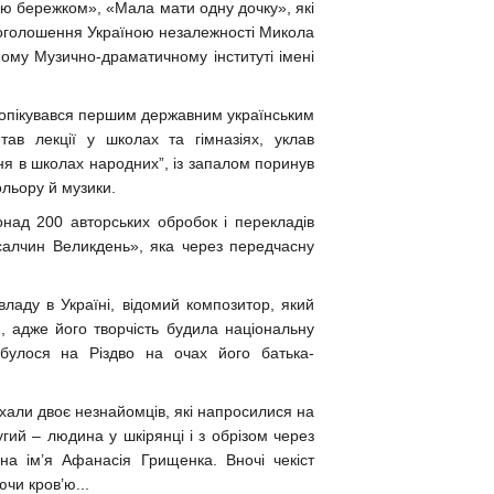
ю бережком», «Мала мати одну дочку», які
проголошення Україною незалежності Микола
ому Музично-драматичному інституті імені
ін опікувався першим державним українським
ав лекції у школах та гімназіях, уклав
ння в школах народних”, із запалом поринув
ольору й музики.
над 200 авторських обробок і перекладів
салчин Великдень», яка через передчасну
владу в Україні, відомий композитор, який
, адже його творчість будила національну
ідбулося на Різдво на очах його батька-
аїхали двоє незнайомців, які напросилися на
гий – людина у шкірянці і з обрізом через
на ім’я Афанасія Грищенка. Вночі чекіст
чи кров’ю...