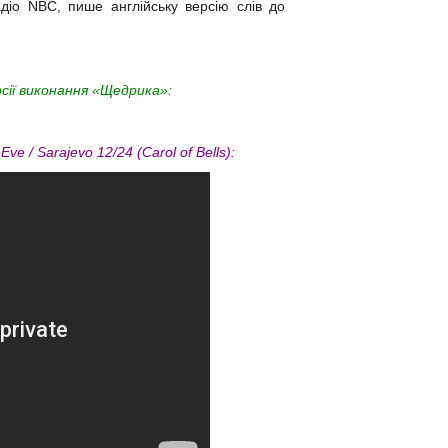
діо NBC, пише англійську версію слів до
сії виконання «Щедрика»:
ve / Sarajevo 12/24 (Carol of Bells):