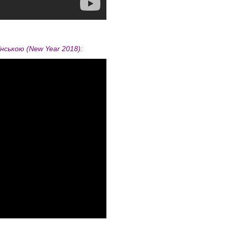
аїнською (New Year 2018):