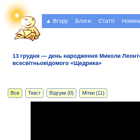
▲ Вгору
Блоги
Статті
Новин
13 грудня — день народження Миколи Леонт
всесвітньовідомого «Щедрика»
Все
Текст
Відгуки (0)
Мітки (11)