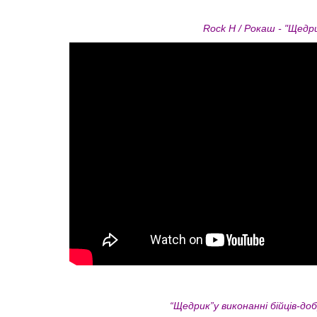
Rock H / Рокаш - "Щедри
“Щедрик”у виконанні бійців-доб