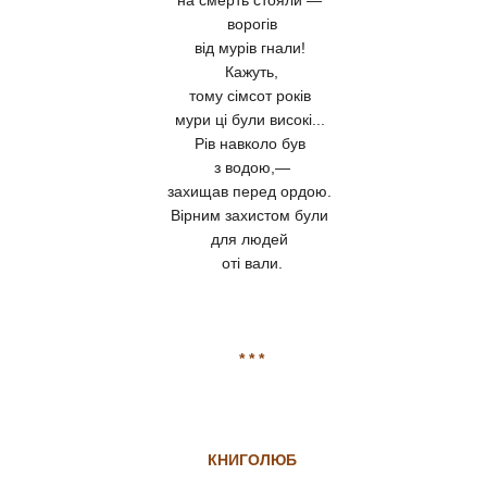
на смерть стояли —
ворогів
від мурів гнали!
Кажуть,
тому сімсот років
мури ці були високі...
Рів навколо був
з водою,—
захищав перед ордою.
Вірним захистом були
для людей
оті вали.
* * *
КНИГОЛЮБ