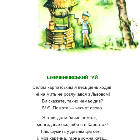
ШЕВЧЕНКІВСЬКИЙ ГАЙ
Селом карпатським я весь день ходив
і ні на мить не розлучався з Львовом!
Ви скажете, таких немає див?
Є! Є! Повірте,— чесне* слово.
Я гори-доли бачив немалі,—
мені здавалось, ніби я в Карпатах!
І ліс шумить у дивнім цім селі,
і, мов картина, гарна кожна хата...