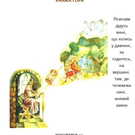
КНЯЖА ГОРА
Розповів
дідусь
мені,
що колись
у давнині,
як
годилось,
на
вершині,
там, де
телевежа
нині,
княжий
замок
красувався,—