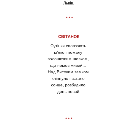
Львів.
* * *
СВІТАНОК
Сутінки сповзають
м’яко і помалу
волошковим шовком,
що немов живий...
Над Високим замком
кліпнуло і встало
сонце, розбудило
день новий.
* * *