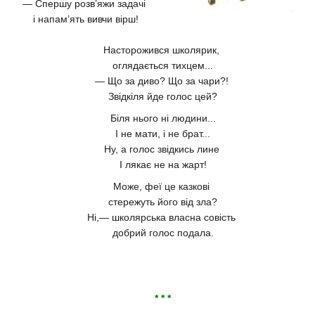
— Спершу розв’яжи задачі
і напам’ять вивчи вірш!
Насторожився школярик,
оглядається тихцем...
— Що за диво? Що за чари?!
Звідкіля йде голос цей?
Біля нього ні людини...
І не мати, і не брат...
Ну, а голос звідкись лине
І лякає не на жарт!
Може, феї це казкові
стережуть його від зла?
Ні,— школярська власна совість
добрий голос подала.
* * *