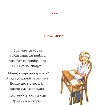
* * *
ШКОЛЯРИК
Закінчилися уроки,
гайда зараз де-небудь,
поки батько прийде, поки
сині сутінки впадуть...
Може, в парк на каруселі?
В сад сусідський через тин?..
Всюди друзі е веселі,—
вдома сум, коли один...
Ось і хлопці, ось і м’ячик!
Дожену я їх скоріш...