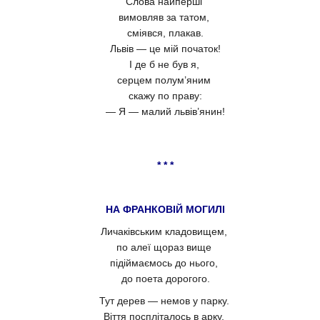
Слова найперші
вимовляв за татом,
сміявся, плакав.
Львів — це мій початок!
І де б не був я,
серцем полум’яним
скажу по праву:
— Я — малий львів’янин!
* * *
НА ФРАНКОВІЙ МОГИЛІ
Личаківським кладовищем,
по алеї щораз вище
підіймаємось до нього,
до поета дорогого.
Тут дерев — немов у парку.
Віття поспліталось в арку,