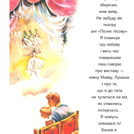
зберігаю,
ним живу...
Не забуду вік
театру
ані «Пісню лісову».
Я покинув
гру-забаву
і весь час
товаришам
лиш говорю
про виставу —
ніжну Мавку, Лукаша.
І про те,
що я до тата
не тулитися не міг,
як з’явились
потерчата...
Я чомусь
злякався їх!
Бачив я