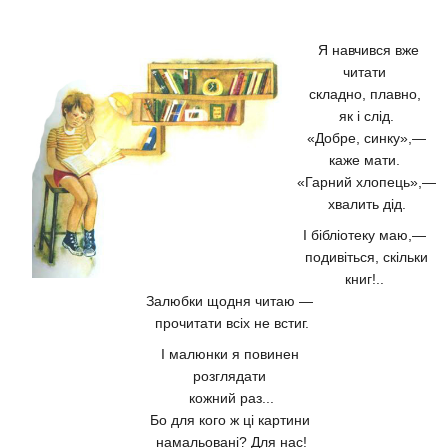
Я навчився вже
читати
складно, плавно,
як і слід.
«Добре, синку»,—
каже мати.
«Гарний хлопець»,—
хвалить дід.
І бібліотеку маю,—
подивіться, скільки
книг!..
Залюбки щодня читаю —
прочитати всіх не встиг.
І малюнки я повинен
розглядати
кожний раз...
Бо для кого ж ці картини
намальовані? Для нас!