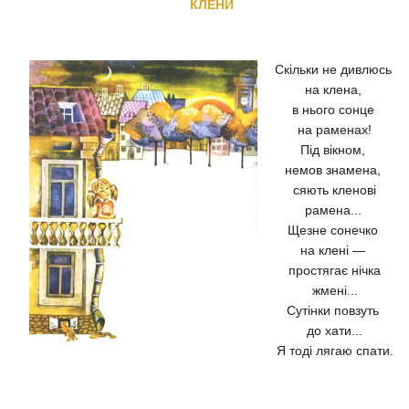
КЛЕНИ
Скільки не дивлюсь
на клена,
в нього сонце
на раменах!
Під вікном,
немов знамена,
сяють кленові
рамена...
Щезне сонечко
на клені —
простягає нічка
жмені...
Сутінки повзуть
до хати...
Я тоді лягаю спати.