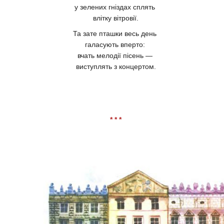
у зелених гніздах сплять
влітку вітровії.
Та зате пташки весь день
галасують вперто:
вчать мелодії пісень —
виступлять з концертом.
* * *