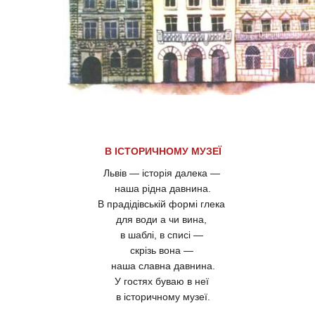
В ІСТОРИЧНОМУ МУЗЕЇ
Львів — історія далека —
наша рідна давнина.
В прадідівській формі глека
для води а чи вина,
в шаблі, в списі —
скрізь вона —
наша славна давнина.
У гостях буваю в неї
в історичному музеї.