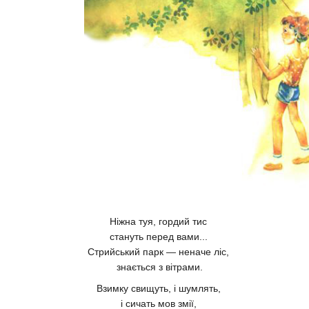
Ніжна туя, гордий тис
стануть перед вами...
Стрийський парк — неначе ліс,
знається з вітрами.
Взимку свищуть, і шумлять,
і сичать мов змії,