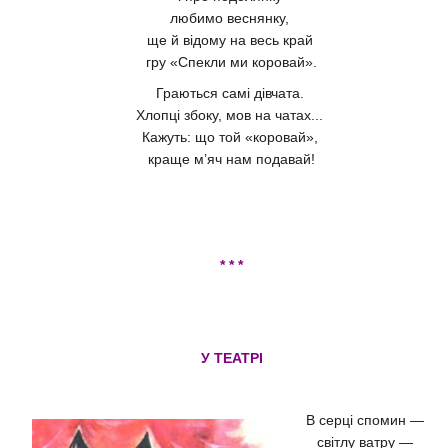
любимо веснянку,
ще й відому на весь край
гру «Спекли ми коровай».
Граються самі дівчата.
Хлопці збоку, мов на чатах...
Кажуть: що той «коровай»,
краще м’яч нам подавай!
* * *
У ТЕАТРІ
В серці спомин —
світлу ватру —