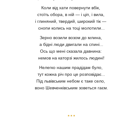
Коли від хати повернути вбік,
стоїть обора, в ній — і ціп, і вила,
і глиняний, твердий, широкий тік —
снопи колись на тоці молотили...
Зерно возили возом до млина,
а бідні люди двигали на спині...
Ось що мені сказала давнина:
немов на каторзі жилось людині!
Нелегко нашим прадідам було,
тут кожна річ про це розповідає...
Під львівським небом є таке село,
воно Шевченківським зоветься гаєм.
* * *