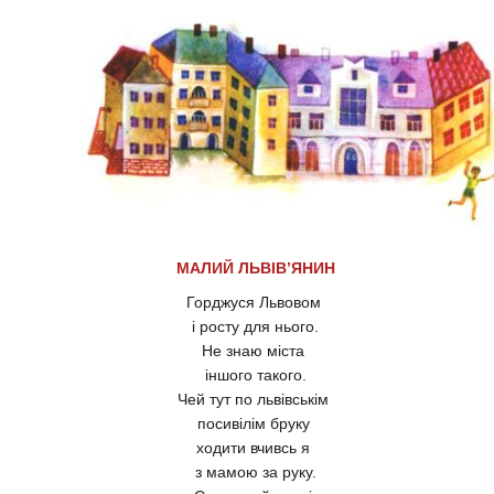
МАЛИЙ ЛЬВІВ’ЯНИН
Горджуся Львовом
і росту для нього.
Не знаю міста
іншого такого.
Чей тут по львівськім
посивілім бруку
ходити вчивсь я
з мамою за руку.