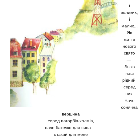
і
великих,
і
малих...
Як
життя
нового
свято
—
Львів
наш
рідний
серед
них.
Наче
сонячна
вершина
серед пагорбів-холмів,
наче батечко для сина —
отакий для мене