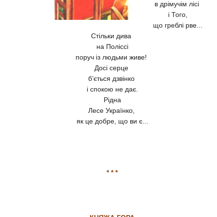
в дрімучім лісі
і Того,
що греблі рве...
Стільки дива
на Поліссі
поруч із людьми живе!
Досі серце
б’ється дзвінко
і спокою не дає.
Рідна
Лесе Українко,
як це добре, що ви є...
* * *