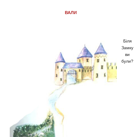
ВАЛИ
Біля
Замку
ви
були?