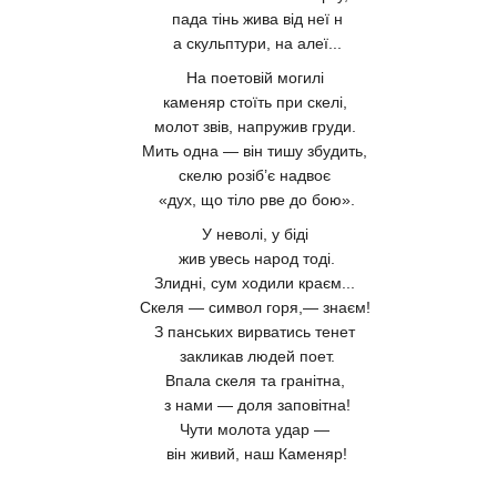
пада тінь жива від неї н
а скульптури, на алеї...
На поетовій могилі
каменяр стоїть при скелі,
молот звів, напружив груди.
Мить одна — він тишу збудить,
скелю розіб’є надвоє
«дух, що тіло рве до бою».
У неволі, у біді
жив увесь народ тоді.
Злидні, сум ходили краєм...
Скеля — символ горя,— знаєм!
З панських вирватись тенет
закликав людей поет.
Впала скеля та гранітна,
з нами — доля заповітна!
Чути молота удар —
він живий, наш Каменяр!