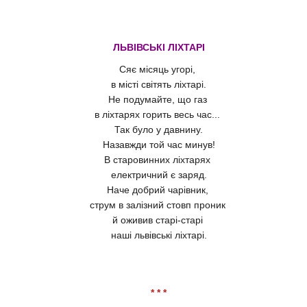
ЛЬВІВСЬКІ ЛІХТАРІ
Сяє місяць угорі,
в місті світять ліхтарі.
Не подумайте, що газ
в ліхтарях горить весь час...
Так було у давнину.
Назавжди той час минув!
В старовинних ліхтарях
електричний є заряд.
Наче добрий чарівник,
струм в залізний стовп проник
й оживив старі-старі
наші львівські ліхтарі.
* * *