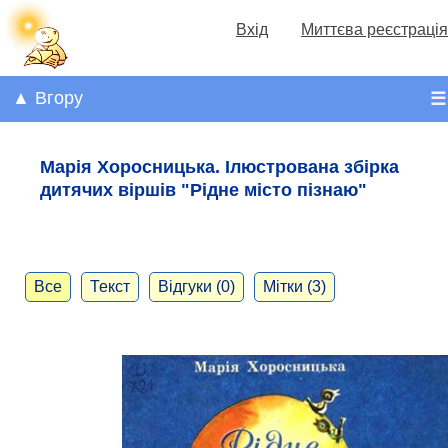
Вхід
Миттєва реєстрація
▲ Вгору
☰
Марія Хоросницька. Ілюстрована збірка
дитячих віршів "Рідне місто пізнаю"
Все
Текст
Відгуки (0)
Мітки (3)