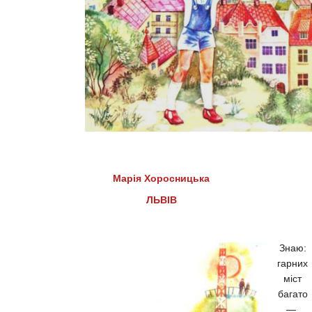
Марія Хоросницька
ЛЬВІВ
Знаю:
гарних
міст
багато
—