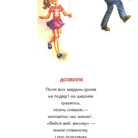
ДОЗВІЛЛЯ
Після всіх завдань-уроків
на подвір’ї на широкім
граємось,
пісень співаєм,—
непомітно час минає!..
«Вийся-вий, віночку» —
знаєм співаночку,
і про подолянку