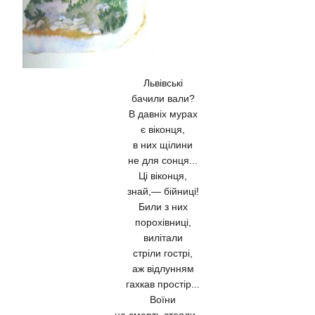
Львівські
бачили вали?
В давніх мурах
є віконця,
в них щілини
не для сонця...
Ці віконця,
знай,— бійниці!
Били з них
порохівниці,
вилітали
стріли гострі,
аж відлунням
гахкав простір...
Воїни