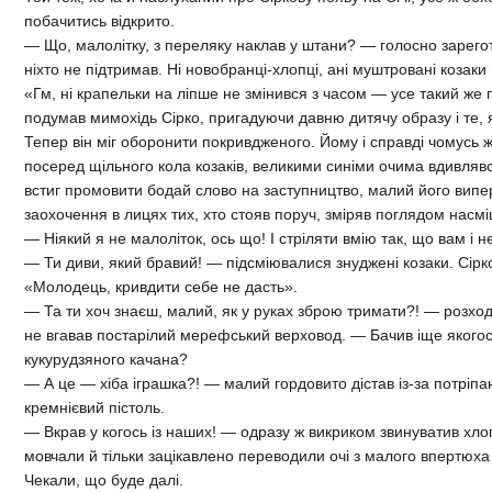
побачитись відкрито.
— Що, малолітку, з переляку наклав у штани? — голосно зарегота
ніхто не підтримав. Ні новобранці-хлопці, ані муштровані козаки
«Гм, ні крапельки на ліпше не змінився з часом — усе такий же
подумав мимохідь Сірко, пригадуючи давню дитячу образу і те, я
Тепер він міг оборонити покривдженого. Йому і справді чомусь 
посеред щільного кола козаків, великими синіми очима вдивлявсь
встиг промовити бодай слово на заступництво, малий його вип
заохочення в лицях тих, хто стояв поруч, зміряв поглядом насмі
— Ніякий я не малоліток, ось що! І стріляти вмію так, що вам і н
— Ти диви, який бравий! — підсміювалися знуджені козаки. Сірко
«Молодець, кривдити себе не дасть».
— Та ти хоч знаєш, малий, як у руках зброю тримати?! — розхо
не вгавав постарілий мерефський верховод. — Бачив іще якогось 
кукурудзяного качана?
— А це — хіба іграшка?! — малий гордовито дістав із-за потріп
кремнієвий пістоль.
— Вкрав у когось із наших! — одразу ж викриком звинуватив хлоп
мовчали й тільки зацікавлено переводили очі з малого впертюха
Чекали, що буде далі.