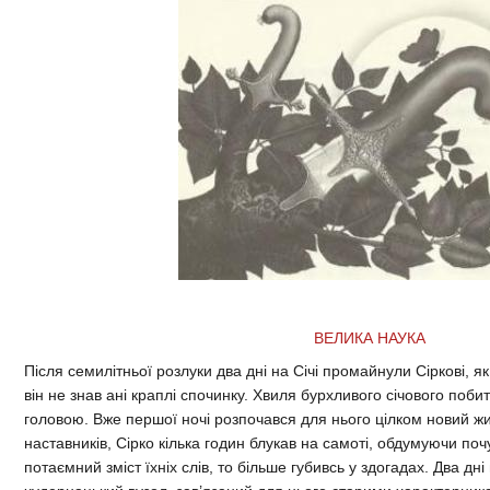
ВЕЛИКА НАУКА
Після семилітньої розлуки два дні на Січі промайнули Сіркові, я
він не знав ані краплі спочинку. Хвиля бурхливого січового побит
головою. Вже першої ночі розпочався для нього цілком новий жи
наставників, Сірко кілька годин блукав на самоті, обдумуючи по
потаємний зміст їхніх слів, то більше губивсь у здогадах. Два дн