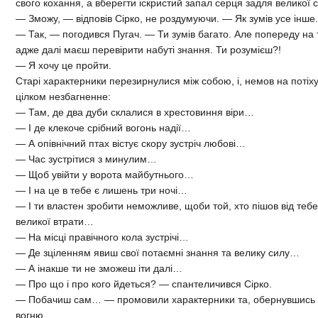
свого кохання, а вберегти іскристий запал серця задля великої 
— Зможу, — відповів Сірко, не роздумуючи. — Як зумів усе інше.
— Так, — погодився Пугач. — Ти зумів багато. Але попереду на т
адже далі маєш перевірити набуті знання. Ти розумієш?!
— Я хочу це пройти.
Старі характерники перезирнулися між собою, і, немов на поті
цілком незбагненне:
— Там, де два дуби склалися в хрестовиння віри…
— І де клекоче срібний вогонь надії…
— А опівнічний птах вістує скору зустріч любові…
— Час зустрітися з минулим…
— Щоб увійти у ворота майбутнього…
— І на це в тебе є лишень три ночі…
— І ти властен зробити неможливе, щоби той, хто пішов від тебе
великої втрати…
— На місці правічного кола зустрічі…
— Де зціленням явиш свої потаємні знання та велику силу…
— А інакше ти не зможеш іти далі…
— Про що і про кого йдеться? — спантеличився Сірко.
— Побачиш сам… — промовили характерники та, обернувшись до
вогню.