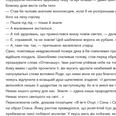
Божому домі вести себе тихо.
— Став би чоловік знатним іконописцем, коли б не розтринькав 
його на лиху горілку.
— Пішов під лід — тільки й знали.
— А малювання зосталося…
— А той здоровань, що примостився внизу поміж святих, — дале
— Е, справжній, та не зовсім! Цей шаблюкою ворога не рубане, 
— А, таки-так, так, — притишено засміялися старці.
Сірко, помітивши невдоволений позирк дяка в бік гомінливих пр
відійшов поодаль. Шанобливо схиливши голову, став перед об
проказувати слова «Отченашу», Іван раптом упіймав себе на то
йому важко і щоби прочитати її, він мусить здолати неабиякий в
напучувальні слова волхвині Роди, що ними вона не раз благосло
чомусь відлунили в козацькій душі щемливою згадкою: «І допок
вклоняйся низько її щедротам та заступництву, бо ж із землі ми 
Немає іншого шляху для нас. Земля — єдина наша прародительк
Немає нічого святішого на світі…»
Пересилюючи себе, доказав похапцем: «В ім’я Отця, і Сина, і Свя
на образ Спаса. Йому раптом привиділося, що розіп’ятий Ісус д
приймаючи такої побіжної молитви. У якусь мить він побачив, як і