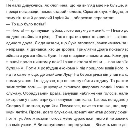
Немало дивуючись, як хлопчина, що на вигляд має не більше, як 
прикрі негаразди, немов старий чоловік, Сірко зітхнув: «Видно,
тому він такий дорослий і зрілий». І обережно перепитав:
— То що було потім?
— Нічого! — тріпнувши чубом, люто вигукнув малий. — Нічого д
за день знайшли в річці… Так я втратив двох товаришів — вірног
єдиного друга. Люди казали, що Лука втопився, зачепившись за
неправда. Я дізнався, хто це зробив. Триклятий Драга похвалявс
зійшла з рук загибель Луки. І тоді я вирішив помститись. Коли ді
я вночі проліз нишком у покої і зняв пістоля зі стіни — пан мав
було чим. Потім я розбудив економа й під прицілом вивів його, г
на те саме місце, де знайшли Луку. На березі річки він упав на к
помилування. І я відчував, що не зможу вбити людину. Та раптом
замиготіли вогні — це кухарка скликала дворових людей і вони 
служаку. Обрадуваний Драга, зачувши наближення голосів, налет
вистрілив у нього впритул і кинувся навтікача. Так ось негадано 
Спершу й не знав, куди йти. Почувався, наче та пташка, що, вирв
куди летіти. Проте, довго блукаючи, врешті напитав дорогу сюди
І от я тут. Але ж козаки чогось мене цураються, ніхто й не заклик
на сміх узяли. А Ви заступилися перед усіма… Візьміть мене до 