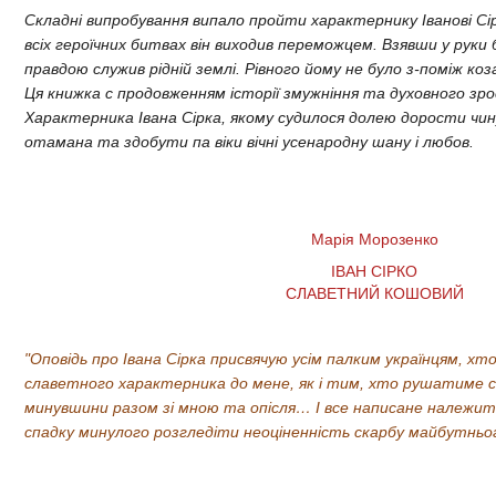
Складні випробування випало пройти характернику Іванові Сір
всіх героїчних битвах він виходив переможцем. Взявши у руки 
правдою служив рідній землі. Рівного йому не було з-поміж ко
Ця книжка с продовженням історії змужніння та духовного зр
Характерника Івана Сірка, якому судилося долею дорости чи
отамана та здобути па віки вічні усенародну шану і любов.
Марія Морозенко
ІВАН СІРКО
СЛАВЕТНИЙ КОШОВИЙ
"Оповідь про Івана Сірка присвячую усім палким українцям, х
славетного характерника до мене, як і тим, хто рушатиме 
минувшини разом зі мною та опісля… І все написане належит
спадку минулого розгледіти неоціненність скарбу майбутнь