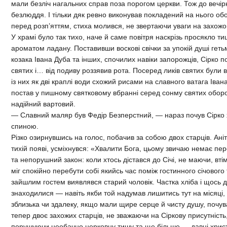
мали безліч нагальних справ поза порогом церкви. Тож до вечір
безлюддя. І тільки дяк ревно виконував покладений на нього обо
перед розп’яттям, стиха молився, не звертаючи уваги на захожог
У храмі було так тихо, наче й саме повітря наскрізь просякло 
ароматом ладану. Поставивши воскові свічки за упокій душі гет
козака Івана Дуба та інших, спочилих навіки запорожців, Сірко 
святих і… від подиву роззявив рота. Посеред ликів святих були 
із них як дві краплі води схожий рисами на славного ватага Іван
постав у пишному святковому вбранні серед сонму святих оборонц
надійний вартовий.
— Славний маляр був Федір Безперстний, — нараз почув Сірко 
спиною.
Різко озирнувшись на голос, побачив за собою двох старців. Ані
тихій появі, усміхнувся: «Хвалити Бога, цьому звичаю немає пере
та непорушний закон: коли хтось дістався до Січі, не маючи, вті
міг спокійно перебути собі якийсь час поміж гостинного січовог
зайшлим гостем виявлявся старий чоловік. Частка хліба і щось д
знаходилися — навіть якби той надумав лишитись тут на місяці, 
зблизька чи здалеку, якщо мали щире серце й чисту душу, почувал
тепер двоє захожих старців, не зважаючи на Сіркову присутність,
порушуючи необачно церковну тишу та ще більше — давні христ