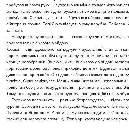
пробував вирвати руку — супротивник міцно тримав його зап’яс
молодика почервоніло від напруження, немов підігріте палким ж
розгублено. Хвилина, дві, три — й рука із шаблею поволі опустил
обчухрана лозина. Тоді Сірко відпустив руку парубка. Поборений
зап’ястя:
— Нашу розмову не закінчено, — злісно кинув чи то малому, чи
подався геть із січового майдану.
Козаки — одні вдоволено погладжуючи вуса, а інші спантеличен
перемовлялись про небувалу пригоду, а потім почали розходити
хлопців-новобранців. За якусь мить на січовому майдані зостали
порятований. Хлопець поволі приходив до тями. Віднявши палець
дивився поперед себе. Оглядаючи зблизька засмаглого під пек
підлітка, Сірко всміхнувся. Малий відчайдух чимсь невловимим 
певно, він був у згаяному дитинстві — рвійним та запальним. Ві
Тому-то з осудом промовив понурому хлопцеві, а більше, мабут
— Гарячкова поспішність — родичка безрозсудства, — відтак по
куреня. Сьогодні на нього, як вістувала Рода, чекала опівнічна з
Пугачем та Вітрогоном. А доти він мусив залагодити свої нагаль
годину для короткого спочинку. Тож марнувати часу не хотілось.