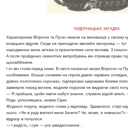
ЧУДЕРНАЦЬКА ЗАГАДКА
Характерники Вітрогон та Пугач чекали на вихованця у своєму к
козацьких відунів. Сюди не приходили звичайні запорожці — тут б
народження мали зв’язок із хранителями сили волхвів. З їхнього 
А після пройдених семилітніх випробувань він отримав право піді
щонайближче.
І от він стояв перед ними. В світлі палаючої ватри Вітрогон та
особливими, більше схожими на героїв давніх чарівних оповідок, 
довгих полотняних сорочках, підперезані широкими білими пояс
завмерли перед вогнем, жодним порухом не видаючи своїх почут
— Я прийшов, щоби явити набуті знання, служачи рідній землі,
Роди, уклонившись, мовив Сірко.
Жодного поруху, жодного слова у відповідь. Здавалося, старі ха
нього. «Чи ж раді вчителі мене бачити? Чи, може, я невчасно?»
відразу ж почулося:
— І радість, і сум — усе швидкоплинне…