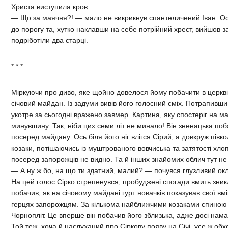
Христа виступила кров.
— Що за маячня?! — мало не викрикнув спантеличений Іван. Осі
до порогу та, хутко наклавши на себе потрійний хрест, вийшов з
подріботіли два старці.
* * *
Міркуючи про диво, яке щойно довелося йому побачити в церкві,
січовий майдан. Із задуми вивів його голосний сміх. Потрапивши 
укотре за сьогодні вражено завмер. Картина, яку спостеріг на м
минувшину. Так, ніби цих семи літ не минало! Він зненацька п
посеред майдану. Ось біля його ніг влігся Сірий, а довкруж півк
козаки, потішаючись із муштрованого вовчиська та затятості хлоп
посеред запорожців не видно. Та й інших знайомих облич тут н
— А ну ж бо, на що ти здатний, малий? — почувся глузливий окл
На цей голос Сірко стрепенувся, пробуджені спогади вмить зникл
побачив, як на січовому майдані гурт новачків показував свої в
герцях запорожцям. За кількома найближчими козаками спиною 
Чорнопліт. Це вперше він побачив його зблизька, адже досі нама
Той теж, хоча й наслуханий про Сіркову появу на Січі, усе ж обх