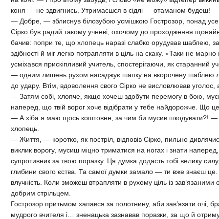
коня — не здвигнись. Утримаєшся в сідлі — отаманом будеш!
— Добре, — зблиснув білозубою усмішкою Гострозор, понад ус
Сірко був радий такому учневі, охочому до проходження щонайв
бачив: попри те, що хлопець наразі слабко орудував шаблею, зат
здібності й міг легко потрапляти в ціль на скаку. «Таки не марн
усміхався прискіпливий учитель, спостерігаючи, як старанний у
— одним лишень рухом насаджує шапку на вкорочену шаблею ло
до удару. Втім, вдоволення свого Сірко не висловлював уголос,
— Затям собі, хлопче, якщо хочеш здобути перемогу в бою, мус
наперед, що твій ворог хоче відібрати у тебе найдорожче. Що це
— А хіба я маю щось коштовне, за чим би мусив шкодувати?! —
хлопець.
— Життя, — коротко, як постріл, відповів Сірко, пильно дивлячи
виклик ворогу, мусиш міцно триматися на ногах і знати наперед,
супротивник за твою поразку. Ця думка додасть тобі велику си
глибини свого єства. Та самої думки замало — ти вже знаєш це.
влучність. Коли зможеш втрапляти в рухому ціль із зав’язаними 
добрим стрільцем.
Гострозор притьмом хапався за полотнину, аби зав’язати очі, б
мудрого вчителя і… зненацька зазнавав поразки, за що й отриму