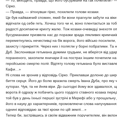
— То, виходить, правда, що його бусурмани на гак почепили? 
Сірко.
— Правда, — зітхнувши гірко, похилили голови козаки.
Це був найважчий спомин, який би вони прагнули забути на віки 
відігнати од себе геть. Хочеш того чи ні, воно плентається за тоб
радості досипаючи крихту жалю. Тож козаки-очевидці знехотя опо
бусурманами призвела нас до поразки зрада лякливих кримчакі
переметнулись нечестивці на бік ворога, його військо посилили
захисту і прикриття. Через них і полягли у борні побратими. Та 
Дуб. Заслонивши гетьмана дужими грудьми, не вберігся від уда
пораненого, захопили яничари й на пострах іншим почепили на 
геройською смертю поліг. Відтяту голову гетьмана було вистав
Кафи…»
Ні слова не зронив у відповідь Сірко. Приклавши долоню до шир
биття серця. Його до болю вразила смерть Івана Дуба, про яку 
хуторах. Чув, та не йняв віри. До сьогодні йому все здавалося, що
ворота й одразу ж побачить цього гордого ставного козака пере
той був у день їхньої першої зустрічі в Мерефі або у прощальн
його в науку до характерників, промовляючи слова напучування: 
однині відповідаю за твої кроки по цій землі…»
Тепер би, зустрівшись зі своїм відважним поручителем, він вкло