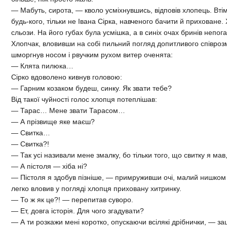
— Мабуть, сирота, — кволо усміхнувшись, відповів хлопець. Втім
будь-кого, тільки не Івана Сірка, навченого бачити й приховане.
сльози. На його губах була усмішка, а в синіх очах бринів непо
Хлопчак, вловивши на собі пильний погляд допитливого співро
шморгнув носом і рвучким рухом витер оченята:
— Клята пилюка…
Сірко вдоволено кивнув головою:
— Гарним козаком будеш, синку. Як звати тебе?
Від такої чуйності голос хлопця потеплішав:
— Тарас… Мене звати Тарасом…
— А прізвище яке маєш?
— Свитка…
— Свитка?!
— Так усі називали мене змалку, бо тільки того, що свитку я мав,
— А пістоля — хіба ні?
— Пістоля я здобув пізніше, — примруживши очі, малий нишком 
легко вловив у погляді хлопця приховану хитринку.
— То ж як це?! — перепитав суворо.
— Ет, довга історія. Для чого згадувати?
— А ти розкажи мені коротко, опускаючи всілякі дрібнички, — за