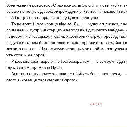
Збентежений розмовою, Сірко вже хотів було йти у свій курінь, 
більше не почує від своїх хитромудрих учителів. Та навздогін йо
— А Гострозора направ завтра у курінь пластунів.
— То вам уже й про хлопця відомо! Як… — хутко озирнувся, але
пригадавши зустріч зі старцями неподалік від січового майдану.
подорожніх у козацькому храмі, характерник Сірко пересвідчився
слідували за ним його наставники, спостерігаючи за всіма його
кожного слова. — Чи неминуче хлопець має пройти пластунськи
уже стоячи на порозі.
— У кожного своя дорога, і в Гострозора теж, — з усміхом, від
глузуванням, промовив Пугач.
— Але на своєму шляху хлопцю не обійтись без нашої науки, —
свого вихованця характерник Вітрогон.
* * * * *