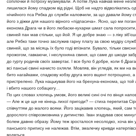
сопілочки й потроху музикували. А потім Лука навчав мене незле 
лишилася йому спадком від рідні. Щоб не надто відволікатись о
нічийного пса Рябка до служби наловчили, за що давали йому ст
його з діжки для нашого вірного «підпасича». Ясно, що ми поган
економа Драга чи в його любаски-кухарки шмат сала попросити,
свиней пан мав стільки, що йой. Я це добре знаю — з ліку зіб’єш
але Рябко таки точно заслужив гарну плату за свою мудру служб
свиней, що за місяць їх було годі впізнати. Бувало, тільки свисн
прожогом, гавкаючи, і неслухняна свиня, що саме до шкоди забр
до гурту родичів своїх завертає. І все було б добре, коли б Драг
всі панські свині начисто охляли. Мовляв, він угледів, як ми на 
бито нагайками, спадкову кобзу друга мого вщент потрощено, а
пристрелено. Лука нацькував його на брехуна-економа, що той
і вбито нашого собацюгу…
По цих словах хлопець умовк, його великі сині очі по вінця нап
— Але ж це ще не кінець лихої пригоди? — стиха перепитав Сі
співчуттям до малого вояки. Його зацікавив хлопець, який, сам т
дорослого співрозмовника у дитинство. Іван згадував своє минул
болем давню образу. Йому теж зросталося несолодко, хоча він у
панського припису не належав. Втім, змалечку кривди натерпівс
водяться…