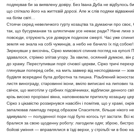
подякував би за виявлену довіру. Без Івана Дуба не відбулось би
що спіткало його на життєвій дорозі. Але ж слів подяки відважн
на білім світі…
Стоячи серед невеличкого гурту козацтва та думаючи про своє, С
так, що бусурманам та шляхтичам усе немає ради? Наче лихе зі
повсюди, отруюють усе довкруж подихом смерті. Час уже спини
земля не знала на собі чужинців, а небо не бачило їх під собою!
Зиркнувши у височінь, Сірко мимоволі спинив погляд на куполі П
здавалося, стрімко злітав угору. За хвилю, осяяний думкою, він р
до храму. Переступивши поріг січової церкви, Сірко тричі перехр
глянувши поперед себе, на мить завмер від несподіванки — зов
будівля всередині була добротна та пишна. Різьблений іконоста
листя винограду, старовинні ікони, вміло виписані на липових т
свічок, що миготіли у срібних підсвічниках, відблиски денного с
крізь високо прорізані вікна, наповнювали притихлу козацьку це
Сірко з цікавістю роззирнувся навсібіч і помітив, що у храмі, окрі
запалював лампаду перед образом Спасителя, більше нікого не б
здивувало — полуденної пори годі було когось тут застати. Всі к
бралися за свою щоденну роботу: лагодили одяг, зброю, бистро
бойові уміння — вправлялися в їзді верхи, у стрільбі чи в бою на