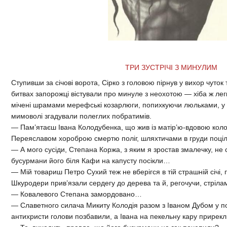
ТРИ ЗУСТРІЧІ З МИНУЛИМ
Ступивши за січові ворота, Сірко з головою пірнув у вихор чуток 
битвах запорожці вістували про минуле з неохотою — хіба ж лег
мічені шрамами мерефські козарлюги, попихкуючи люльками, у 
мимоволі згадували полеглих побратимів.
— Пам’ятаєш Івана Колодубенка, що жив із матір’ю-вдовою коло 
Переяславом хороброю смертю поліг, шляхтичами в груди поці
— А мого сусіди, Степана Коржа, з яким я зростав змалечку, не 
бусурмани його біля Кафи на капусту посікли…
— Мій товариш Петро Сухий теж не вберігся в тій страшній січі, 
Шкуродери прив’язали сердегу до дерева та й, регочучи, стріл
— Ковалевого Степана замордовано…
— Славетного силача Микиту Колодія разом з Іваном Дубом у 
антихристи голови позбавили, а Івана на пекельну кару прирек