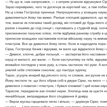
— Ну що ж, сам напросився, — з хитрим усміхом відгукнувся Сі
Зараз перевіримо, чого ти досягнув за короткий час, а там побач
На ці слова Гострозор принишк. Напрошуючись у козацьку науку,
даватиметься йому так важко. Раніше хлопцеві здавалося, що 
тож, маючи за плечима такий досвід, він готовий до будь-якого 
разом з іншими до схід сонця і, скупавшись у студеній воді, охо
присмаченою пахучою олією, потім відбував ранкову службу в цер
приписом козацьких наставників осягав військову науку та вивч
пластунів. Все це давалося йому легко. Коли ж надходила пора 
Сірка, Гострозор бачив і відчував, як мало ще відкрилося йому і 
— Дивися, хлопче, добре пильнуй, — застерігав його наставник С
науці ні милості, ані жалю. — Коли наступатиму на тебе, відчувай
впивайся поглядом у мою руку, а стань частиною тієї руки. А к
уявляй себе степовим соколом, що пантрує куріпку.
Тарас, усуціль мокрий від рясного поту, ні словом, ані рухом не
Йому лестило те, що його обрав собі в джури Сірко, на якого —
дивилися з повагою і пластуни, і бувалі січовики! І цей козак-ха
Тарасом, передаючи ази січової науки. Хлопець мав за щастя на
якнайбільше, виправдавши його сподівання й довіру.
— Верхи мусиш гарцювати легко і вільно, — дорікнув Сірко, пом
на коні. — І про втому забудь, і слово «не можу» відтепер викинь і