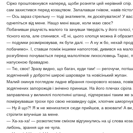
Сірко проштовхнувся наперед, щоби розняти цей нерівний спір. 
сам захистився перед козацтвом. Запалавши гнівом, навів пісто
— Ось зараз стрельну — тоді знатимете, як доскіпуватися! У вас 
одчепіться від мене. Нащо мені ваше, коли маю своє?
Побачивши рішучість малого та зачувши твердість у його голосі,
тісного кола, але спинився. «Е ні, цього хлопця можна й образ
— подумки розмірковував, як бути далі. — А ну ж бо, нехай про
побачимо». І, ставши поміж іншими напоготові, дивився на малог
розгублено почувається перед малолітком лихословець Тарас, п
напускною бравадою.
— Тю, своє! Зразу видно, що багач, куди там! — регочучи, поті
зодягнений у добротні широкі шаровари та новісінький жупан.
Малий окинув поглядом ладне вбрання гонорового козака, повів
зодягнених запорожців і знічено принишк. На його плечах сіріл
заправлена у вилинялі полотняні штанці, підперезані таким же 
поміркувавши трохи про свою незавидну одіж, хлопчик шморгнув
— Ну й що?! Я ж не женихатися сюди прийшов, а воювати! А ви, 
стрілити влучніше за мене.
— Ха-ха-ха! — розкотистим сміхом відгукнулись на ці слова козак
либонь, зрання ще не чула.