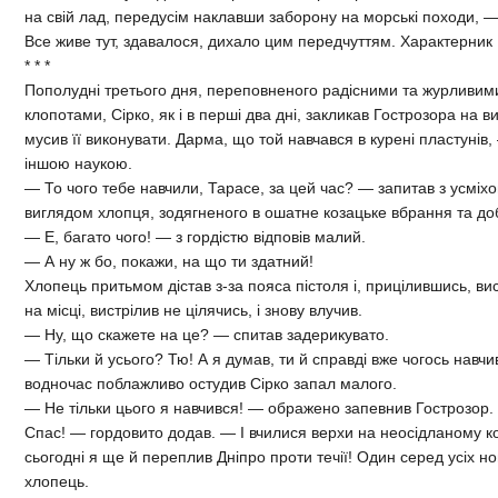
на свій лад, передусім наклавши заборону на морські походи, — 
Все живе тут, здавалося, дихало цим передчуттям. Характерник І
* * *
Пополудні третього дня, переповненого радісними та журливими
клопотами, Сірко, як і в перші два дні, закликав Гострозора на 
мусив її виконувати. Дарма, що той навчався в курені пластунів
іншою наукою.
— То чого тебе навчили, Тарасе, за цей час? — запитав з усмі
виглядом хлопця, зодягненого в ошатне козацьке вбрання та до
— Е, багато чого! — з гордістю відповів малий.
— А ну ж бо, покажи, на що ти здатний!
Хлопець притьмом дістав з-за пояса пістоля і, прицілившись, в
на місці, вистрілив не цілячись, і знову влучив.
— Ну, що скажете на це? — спитав задерикувато.
— Тільки й усього? Тю! А я думав, ти й справді вже чогось навч
водночас поблажливо остудив Сірко запал малого.
— Не тільки цього я навчився! — ображено запевнив Гострозор
Спас! — гордовито додав. — І вчилися верхи на неосідланому ко
сьогодні я ще й переплив Дніпро проти течії! Один серед усіх н
хлопець.