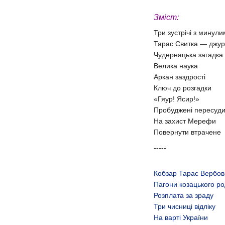
Зміст:
Три зустрічі з минули
Тарас Свитка — джур
Чудернацька загадка
Велика наука
Аркан заздрості
Ключ до розгадки
«Гяур! Ясир!»
Пробуджені пересуд
На захист Мерефи
Повернути втрачене
-----
Кобзар Тарас Вербов
Пагони козацького ро
Розплата за зраду
Три чисниці відліку
На варті України