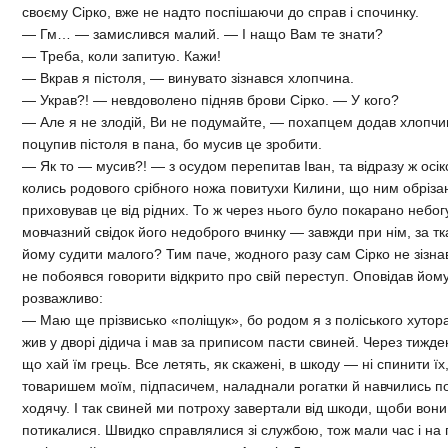
своєму Сірко, вже не надто поспішаючи до справ і спочинку.
— Гм… — замислився малий. — І нащо Вам те знати?
— Треба, коли запитую. Кажи!
— Вкрав я пістоля, — винувато зізнався хлопчина.
— Украв?! — невдоволено підняв брови Сірко. — У кого?
— Але я не злодій, Ви не подумайте, — похапцем додав хлопч
поцупив пістоля в пана, бо мусив це зробити.
— Як то — мусив?! — з осудом перепитав Іван, та відразу ж осік
колись родового срібного ножа повитухи Килини, що ним обрізано
приховував це від рідних. То ж через нього було покарано неб
мовчазний свідок його недоброго вчинку — завжди при нім, за т
йому судити малого? Тим паче, жодного разу сам Сірко не зізна
не побоявся говорити відкрито про свій переступ. Оповідав йом
розважливо:
— Маю ще прізвисько «поліщук», бо родом я з поліського хуто
жив у дворі дідича і мав за приписом пасти свиней. Через тиждень
що хай їм грець. Все летять, як скажені, в шкоду — ні спинити їх,
товаришем моїм, підпасичем, наладнали рогатки й навчились потр
ходячу. І так свиней ми потроху завертали від шкоди, щоби вони,
потикалися. Швидко справлялися зі службою, тож мали час і на 