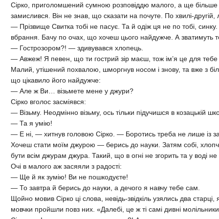
Сірко, приголомшений сумною розповіддю малого, а ще більше
замислився. Він не знав, що сказати на почуте. По хвилі-другій,
— Прізвище Свитка тобі не пасує. Та й одіж ця не по тобі, синк
вбрання. Бачу по очах, що хочеш цього найдужче. А зватимуть
— Гострозором?! — здивувався хлопець.
— Авжеж! Я певен, що ти гострий зір маєш, тож ім’я це для тебе
Малий, утішений похвалою, шморгнув носом і знову, та вже з бі
що цікавило його найдужче:
— Але ж Ви… візьмете мене у джури?
Сірко вголос засміявся:
— Візьму. Неодмінно візьму, ось тільки підучишся в козацькій шко
— Та я умію!
— Е ні, — хитнув головою Сірко. — Боротись треба не лише із з
Хочеш стати моїм джурою — берись до науки. Затям собі, хлопче
бути всім джурам джура. Такий, що в огні не згорить та у воді не
Очі в малого аж засяяли з радості:
— Ще й як зумію! Ви не пошкодуєте!
— То завтра й берись до науки, а дечого я навчу тебе сам.
Щойно мовив Сірко ці слова, невідь-звідкіль узялись два старці, 
мовчки пройшли повз них. «Далебі, це ж ті самі дивні молільник