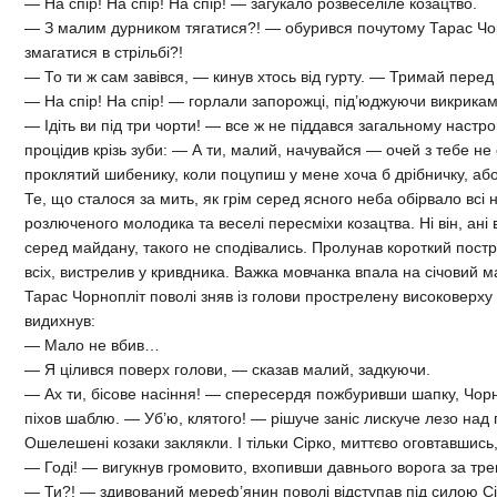
— На спір! На спір! На спір! — загукало розвеселіле козацтво.
— З малим дурником тягатися?! — обурився почутому Тарас Чор
змагатися в стрільбі?!
— То ти ж сам завівся, — кинув хтось від гурту. — Тримай перед
— На спір! На спір! — горлали запорожці, під’юджуючи викрикам
— Ідіть ви під три чорти! — все ж не піддався загальному настро
процідив крізь зуби: — А ти, малий, начувайся — очей з тебе не
проклятий шибенику, коли поцупиш у мене хоча б дрібничку, а
Те, що сталося за мить, як грім серед ясного неба обірвало всі
розлюченого молодика та веселі пересміхи козацтва. Ні він, ані в
серед майдану, такого не сподівались. Пролунав короткий пост
всіх, вистрелив у кривдника. Важка мовчанка впала на січовий м
Тарас Чорнопліт поволі зняв із голови прострелену високоверху 
видихнув:
— Мало не вбив…
— Я цілився поверх голови, — сказав малий, задкуючи.
— Ах ти, бісове насіння! — спересердя пожбуривши шапку, Чорн
піхов шаблю. — Уб’ю, клятого! — рішуче заніс лискуче лезо на
Ошелешені козаки заклякли. І тільки Сірко, миттєво оговтавшись, 
— Годі! — вигукнув громовито, вхопивши давнього ворога за тре
— Ти?! — здивований мереф’янин поволі відступав під силою Сі