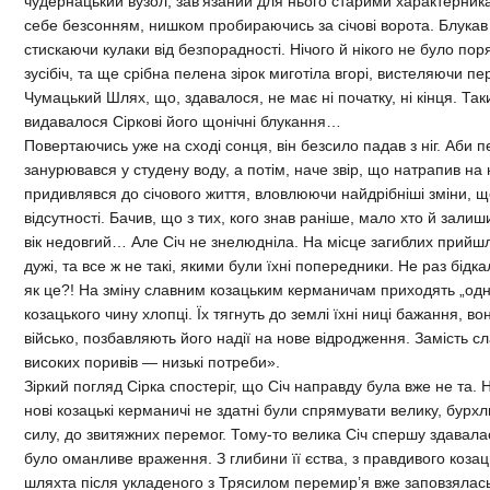
чудернацький вузол, зав’язаний для нього старими характерника
себе безсонням, нишком пробираючись за січові ворота. Блукав 
стискаючи кулаки від безпорадності. Нічого й нікого не було поряд
зусібіч, та ще срібна пелена зірок миготіла вгорі, вистеляючи пе
Чумацький Шлях, що, здавалося, не має ні початку, ні кінця. Т
видавалося Сіркові його щонічні блукання…
Повертаючись уже на сході сонця, він безсило падав з ніг. Аби 
занурювався у студену воду, а потім, наче звір, що натрапив на 
придивлявся до січового життя, вловлюючи найдрібніші зміни, що
відсутності. Бачив, що з тих, кого знав раніше, мало хто й зали
вік недовгий… Але Січ не знелюдніла. На місце загиблих прийш
дужі, та все ж не такі, якими були їхні попередники. Не раз бідкал
як це?! На зміну славним козацьким керманичам приходять „однод
козацького чину хлопці. Їх тягнуть до землі їхні ниці бажання, 
військо, позбавляють його надії на нове відродження. Замість с
високих поривів — низькі потреби».
Зіркий погляд Сірка спостеріг, що Січ направду була вже не та. 
нові козацькі керманичі не здатні були спрямувати велику, бурх
силу, до звитяжних перемог. Тому-то велика Січ спершу здавала
було оманливе враження. З глибини її єства, з правдивого коз
шляхта після укладеного з Трясилом перемир’я вже заповзялась