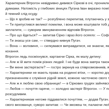
Характерник Вітрогон невідривно дивився Сіркові в очі, проник
думками. Натомість у глибоких зіницях Пугача Іван виразно помі
й темний слід осуду.
— Що я зробив не так? — розгублено перепитав, плутаючись у з
— Ти припустився великої помилки, і вона може коштувати тобі 
заплатити, — суворим звинуваченням відповів Вітрогон.
— Про що йдеться? — запитав Сірко і враз його осяяло: — Со
— Ти знаєш усе сам, — ствердно кивнув Пугач.
— Вона — волхвиня, — силкувався виправдатися, не знаючи, я
кохання.
Вітрогон ледь посміхнувся, картаючи Сірка, як малу дитину:
— Але ж їй жити поміж різних людей. І не буде вона завтра такою
— Ви мене застерігаєте? — гостро зиркнув на співрозмовників, я
— Характерники не мають права на родинні втіхи, — коротко д
призначенням є служіння рідній землі, кожною часточкою свого т
— Але ж я люблю свою обраницю! — в Сіркових грудях зайнявс
— Любов — почуття гаряче, — холодно застеріг Вітрогон. — У по
розсудливим.
— Характерникам негоже піддаватися почуттям, — додав Пугач
свого вихованця, суворо запитав: — Чи зможеш ти, палаючи любо