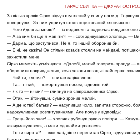
ТАРАС СВИТКА — ДЖУРА-ГОСТРО
За кілька кроків Сірко відчув втуплений у спину погляд. Торкнувши
повернувся. За ним упритул стояв порятований хлопчисько.
— Чого йдеш за мною? — із подивом та водночас невдоволено 
— А за ким би ще я мав іти?! — і собі здивувався хлопець. — Ви
— Дарма, що заступився. Не я, то інший оборонив би.
— Е ні, не кажіть! Он стільки козаків стояли на майдані, потішаю
захистили мене.
Сірко мимохіть усміхнувся. «Далебі, малий говорить правду — як 
оборонити покривджених, хоча закони козацькі найперше заклик
— Чий ти, хлопче? — спитав зацікавлено.
— Та… нічий, — шморгнувши носом, відповів той.
— Як то — нічий? — глипнув на співрозмовника Сірко.
— Отак, — зітхнувши, сумно зронив малий.
— А де ж твої батьки? — насупивши чоло, запитав сторожко, б
надокучливими розпитуваннями. Але почув у відповідь:
— Грець його знає! — хлопчак рубонув рукою повітря. — Кажуть
«зачумакувався», а мати «донаймитувалася».
— То ти сирота? — вже лагідніше перепитав Сірко, відчуваючи 
більше, ніж просто жаль.