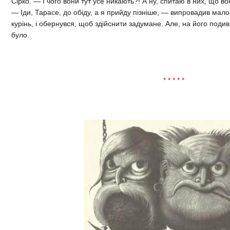
Сірко. — І чого вони тут усе никають?! А ну, спитаю в них, що вон
— Іди, Тарасе, до обіду, а я прийду пізніше, — випровадив мало
курінь, і обернувся, щоб здійснити задумане. Але, на його подив
було.
* * * * *