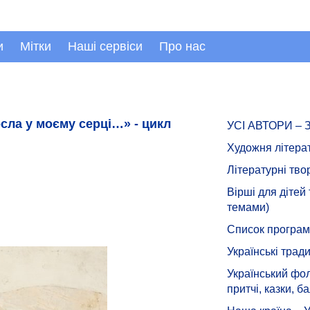
и
Мітки
Наші сервіси
Про нас
осла у моєму серці…» - цикл
УСІ АВТОРИ –
Художня літера
Літературні тво
Вірші для дітей
темами)
Список програмн
Українські тради
Український фол
притчі, казки, ба