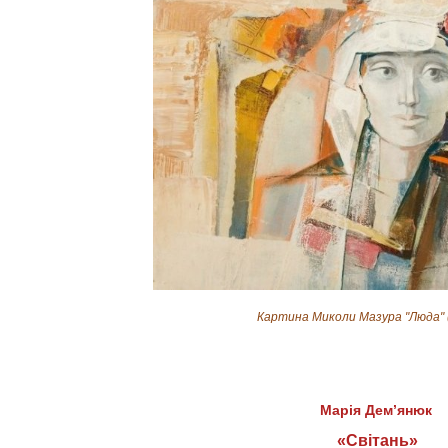
Картина Миколи Мазура "Люда" (
Марія
Дем’янюк
«Світань»