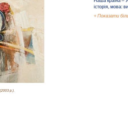
Наша країна – У
історія, мова: в
+ Показати біл
2003 р.).