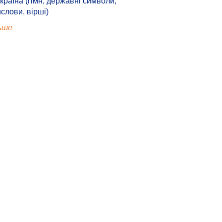
країна (гімн, державні символи,
ислови, вірші)
ьше