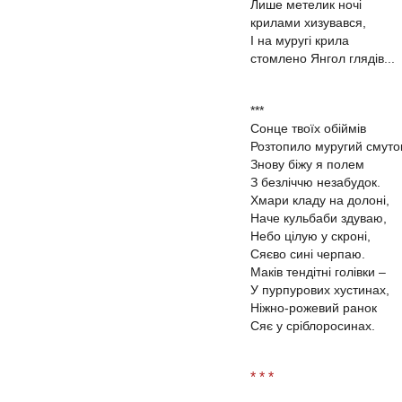
Лише метелик ночі
крилами хизувався,
І на муругі крила
стомлено Янгол глядів...
***
Сонце твоїх обіймів
Розтопило муругий смуто
Знову біжу я полем
З безліччю незабудок.
Хмари кладу на долоні,
Наче кульбаби здуваю,
Небо цілую у скроні,
Сяєво сині черпаю.
Маків тендітні голівки –
У пурпурових хустинах,
Ніжно-рожевий ранок
Сяє у сріблоросинах.
* * *