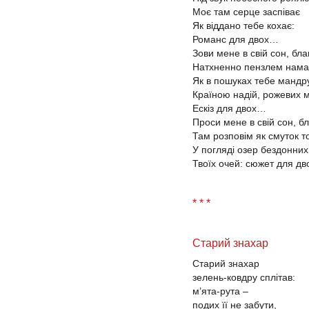
Моє там серце заспіває
Як віддано тебе кохає:
Романс для двох…
Зови мене в свій сон, бла
Натхненно пензлем нам
Як в пошуках тебе манд
Країною надій, рожевих м
Ескіз для двох…
Проси мене в свій сон, б
Там розповім як смуток т
У погляді озер бездонних
Твоїх очей: сюжет для д
* * *
Старий знахар
Старий знахар
зелень-ковдру сплітав:
м’ята-рута –
подих її не забути,