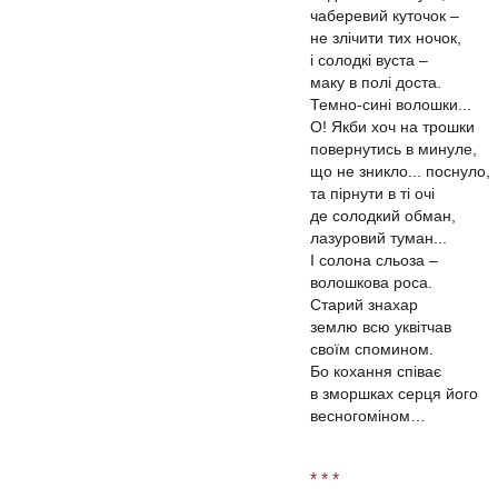
чаберевий куточок –
не злічити тих ночок,
і солодкі вуста –
маку в полі доста.
Темно-сині волошки...
О! Якби хоч на трошки
повернутись в минуле,
що не зникло... поснуло,
та пірнути в ті очі
де солодкий обман,
лазуровий туман...
І солона сльоза –
волошкова роса.
Старий знахар
землю всю уквітчав
своїм спомином.
Бо кохання співає
в зморшках серця його
весногоміном…
* * *