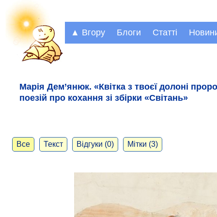
▲ Вгору
Блоги
Статті
Новин
Марія Дем’янюк. «Квітка з твоєї долоні прор
поезій про кохання зі збірки «Світань»
Все
Текст
Відгуки (0)
Мітки (3)