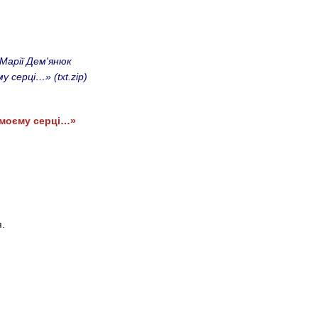
Марії Дем'янюк
єму серці…»
(txt.zip)
у моєму серці…»
.