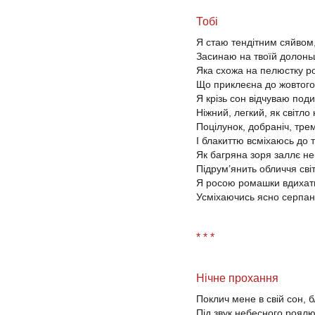
Тобі
Я стаю тендітним сяйвом
Засинаю на твоїй долоньц
Яка схожа на пелюстку р
Що приклеєна до жовтого
Я крізь сон відчуваю подих
Ніжний, легкий, як світло
Поцілунок, добраніч, трем
І блакиттю всміхаюсь до 
Як багряна зоря заллє не
Підрум’янить обличчя світ
Я росою ромашки вдихати
Усміхаючись ясно серпан
* * *
Нічне прохання
Поклич мене в свій сон, 
Під звук небесного роял