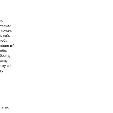
,
і,
омашки,
 сонця.
 твій,
 неба,
тіння вій,
тебе.
бовид,
анку,
му світ,
ку.
благаю,
ю