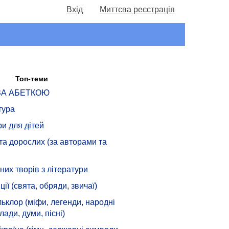
Вхід
Миттєва реєстрація
Топ-теми
 ЗА АБЕТКОЮ
тура
ри для дітей
 та дорослих (за авторами та
их творів з літератури
ції (свята, обряди, звичаї)
ьклор (міфи, легенди, народні
лади, думи, пісні)