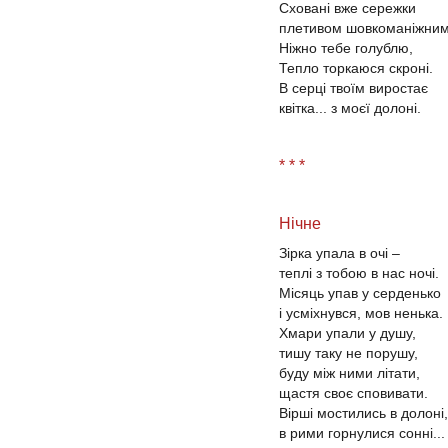
Сховані вже сережки
плетивом шовкоманіжним
Ніжно тебе голублю,
Тепло торкаюся скроні.
В серці твоїм виростає
квітка... з моєї долоні.
* * *
Нічне
Зірка упала в очі –
теплі з тобою в нас ночі.
Місяць упав у серденько
і усміхнувся, мов ненька.
Хмари упали у душу,
тишу таку не порушу,
буду між ними літати,
щастя своє сповивати.
Вірші мостились в долоні,
в рими горнулися сонні...