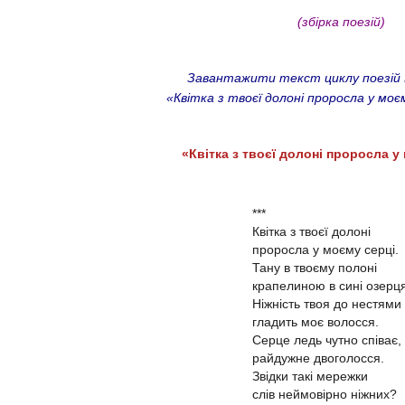
(збірка поезій)
Завантажити текст циклу поезій 
«Квітка з твоєї долоні проросла у мо
«Квітка з твоєї долоні проросла 
***
Квітка з твоєї долоні
проросла у моєму серці.
Тану в твоєму полоні
крапелиною в сині озерця
Ніжність твоя до нестями
гладить моє волосся.
Серце ледь чутно співає,
райдужне двоголосся.
Звідки такі мережки
слів неймовірно ніжних?